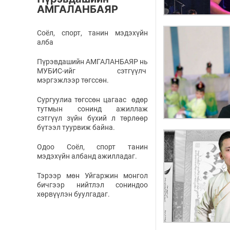
АМГАЛАНБАЯР
Соёл, спорт, танин мэдэхүйн
алба
Пүрэвдашийн АМГАЛАНБАЯР нь
МУБИС-ийг сэтгүүлч
мэргэжлээр төгссөн.
Сургуулиа төгссөн цагаас өдөр
тутмын сонинд ажиллаж
сэтгүүл зүйн бүхий л төрлөөр
бүтээл туурвиж байна.
Одоо Соёл, спорт танин
мэдэхүйн албанд ажилладаг.
Тэрээр мөн Уйгаржин монгол
бичгээр нийтлэл сониндоо
хөрвүүлэн буулгадаг.