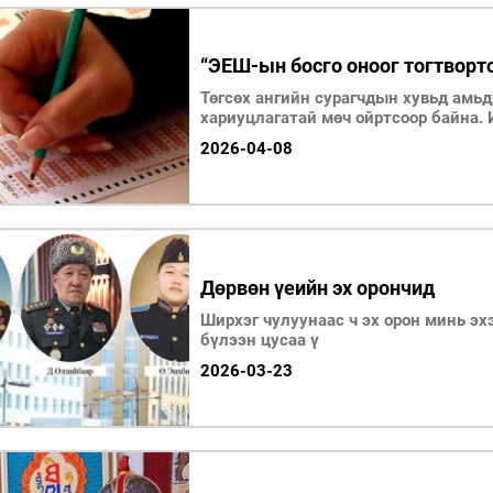
“ЭЕШ-ын босго оноог тогтворто
Төгсөх ангийн сурагчдын хувьд амь
хариуцлагатай мөч ойртсоор байна.
2026-04-08
Дөрвөн үеийн эх орончид
Ширхэг чулуунаас ч эх орон минь эх
бүлээн цусаа ү
2026-03-23