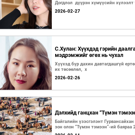
Догдлол дүүрэн хүмүүсийн хүлээлт 
2026-02-27
С.Хулан: Хүүхдэд гэрийн даалг
мэдрэмжийг өгөх нь чухал
Хүүхэд бүр дахин давтагдашгүй ерт
их төсөөлөл, х
2026-02-26
Дэлхийд ганцхан “Түмэн тэмээ
Байгалийн үзэсгэлэнт Гурвансайхан
зон олон “Түмэн тэмээн”-ий баяраа 
өнгөрүүллээ.