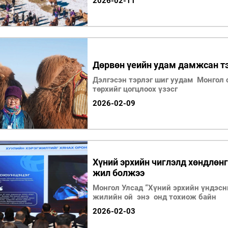
2026-02-11
Дөрвөн үеийн удам дамжсан тэ
Дэлгэсэн тэрлэг шиг уудам Монгол 
төрхийг цогцлоох үзэсг
2026-02-09
Хүний эрхийн чиглэлд хөндлөнг
жил болжээ
Монгол Улсад “Хүний эрхийн үндэсн
жилийн ой энэ онд тохиож байн
2026-02-03