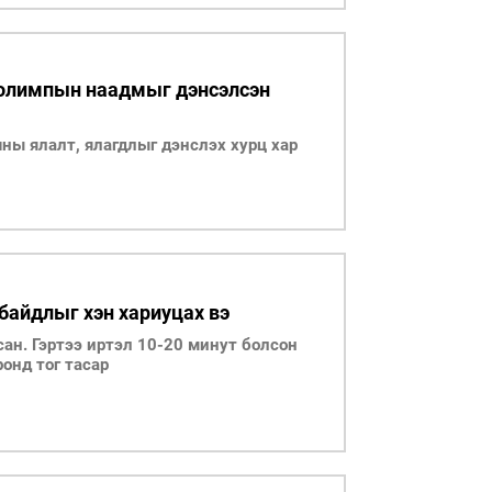
олимпын наадмыг дэнсэлсэн
ны ялалт, ялагдлыг дэнслэх хурц хар
байдлыг хэн хариуцах вэ
сан. Гэртээ иртэл 10-20 минут болсон
ронд тог тасар