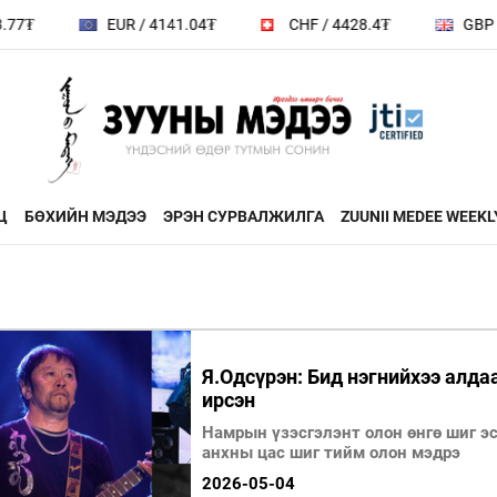
EUR / 4141.04₮
CHF / 4428.4₮
GBP / 4832.86₮
Ц
БӨХИЙН МЭДЭЭ
ЭРЭН СУРВАЛЖИЛГА
ZUUNII MEDEE WEEKL
ДӨРВӨН ХӨЛТЭЙ АНД
ЭДИЙН ЗАС
на
ХЭВШМЭЛ ОЙЛГОЛТОО
ЭМЭГТЭЙЧ
й зочин
ӨӨРЧИЛЬЕ
МАНЛАЙЛА
Я.Одсүрэн: Бид нэгнийхээ алда
ирсэн
н
МОНГОЛ ӨВ СОЁЛ
Намрын үзэсгэлэнт олон өнгө шиг э
анхны цас шиг тийм олон мэдрэ
ФОТО
ҮНДЭСНИЙ
rum
2026-05-04
ТӨВ