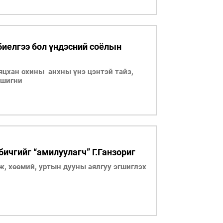
биелгээ бол үндэсний соёлын
Бяцхан охины анхны үнэ цэнтэй тайз,
өшигни
ичгийг “амилуулагч” Г.Ганзориг
ж, хөөмий, уртын дууны аялгуу эгшиглэх