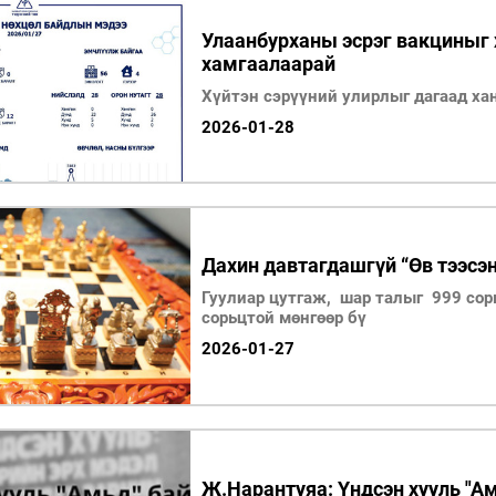
Улаанбурханы эсрэг вакциныг 
хамгаалаарай
Хүйтэн сэрүүний улирлыг дагаад ха
2026-01-28
Дахин давтагдашгүй “Өв тээсэн
Гуулиар цутгаж, шар талыг 999 сор
сорьцтой мөнгөөр бү
2026-01-27
Ж.Нарантуяа: Үндсэн хууль "Ам