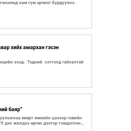
танхимд нам гүм орчинг бүрдүүлнэ.
авар хийх амархан гэсэн
өнцийн эзэд. Тэдний сэтгэлд гайхалтай
ний баяр”
 уулынхаа өвөрт өмнийн цэнхэр говийн
29 дэх жилдээ өргөн дэлгэр тэмдэглэн