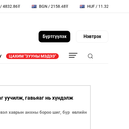
BGN / 2158.48₮
HUF / 11.32₮
EGP / 72.2₮
Бүртгүүлэх
Нэвтрэх
Y
ЦАХИМ "ЗУУНЫ МЭДЭЭ"
АГ
ТА ҮҮНИЙГ МЭДЭХ ҮҮ
ҮҮДИЙН
СОНИУЧ НҮД
Л
аг уучилж, гавьяаг нь хүндэлж
ТҮҮЧЭЭЛЭГЧ
ЗУУНЫ НЭГ ӨДӨР
свэл хаврын анхны бороо шиг, бүр өвлийн
ВИДЕО
 МЭДЭЭЛЛИЙН
ZUUNII MEDEE WEEKLY