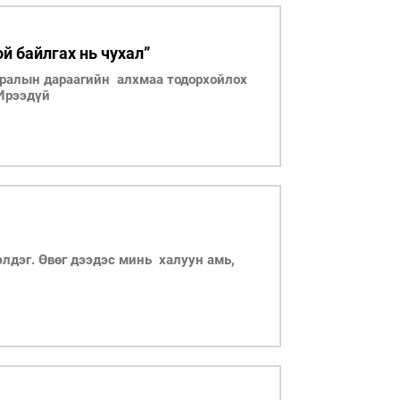
й байлгах нь чухал”
дралын дараагийн алхмаа тодорхойлох
 Ирээдүй
элдэг. Өвөг дээдэс минь халуун амь,