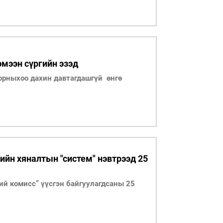
мээн сүргийн эзэд
орныхоо дахин давтагдашгүй өнгө
ийн хяналтын "систем" нэвтрээд 25
ий комисс” үүсгэн байгуулагдсаны 25