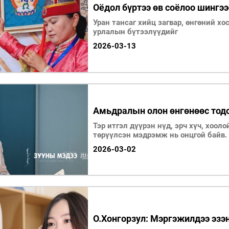
Оёдол бүртээ өв соёлоо шингэ
Уран тансаг хийц загвар, өнгөний хо
урлалын бүтээлүүдийг
2026-03-13
Амьдралын олон өнгөнөөс тодо
Тэр итгэл дүүрэн нүд, эрч хүч, хоол
төрүүлсэн мэдрэмж нь онцгой байв.
2026-03-02
О.Хонгорзул: Мэргэжилдээ эзэн