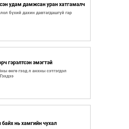
эсэн удам дамжсан уран хатгамалч
слол бүхий дахин давтагдашгүй гар
рч гэрэлтсэн эмэгтэй
ойны өнгө гээд л анхны сэтгэгдэл
 Гэхдээ
 байх нь хамгийн чухал