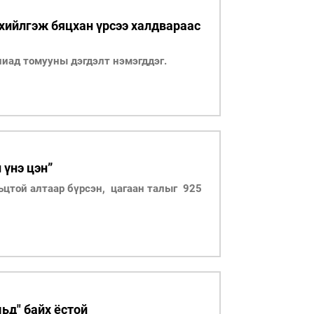
хийлгэж бяцхан үрсээ халдвараас
ниад томууны дэгдэлт нэмэгддэг.
 үнэ цэн”
ьцтой алтаар бүрсэн, цагаан талыг 925
ьд" байх ёстой