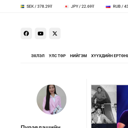
SEK / 378.29₮
JPY / 22.69₮
RUB / 43.77₮
ЭХЛЭЛ
УЛС ТӨР
НИЙГЭМ
ХҮҮХДИЙН ЕРТӨН
ҮЗЭЛ БОДЛЫН ЧӨЛӨӨТ
ЯРИЛЦАХ ЦАГ
ТАЛБАР
Сайд ярьж бай
Зууны мэдээни
Дугаарын зочи
Бизнес хөгжил
Leaderships fo
Пүрэвдашийн