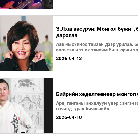
УРЛАГ
З.Лхагвасүрэн: Монгол бүжиг, 
дархлаа
Аав нь охиноо тайзан дээр урилаа. 
алга ташилт их танхим биш орны х
2026-04-13
Бийрийн хөдөлгөөнөөр монгол б
Арц, ганганы анхилуун үнэр сэнгэнэ
орчинд уран бичээчийн
2026-04-10