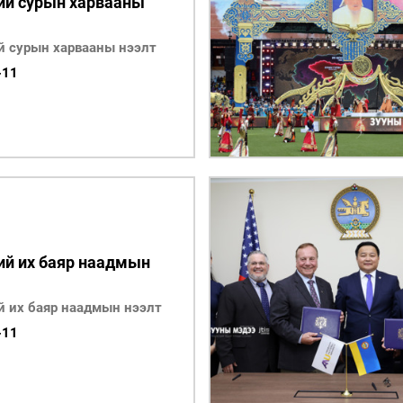
ий сурын харвааны
й сурын харвааны нээлт
-11
ий их баяр наадмын
й их баяр наадмын нээлт
-11