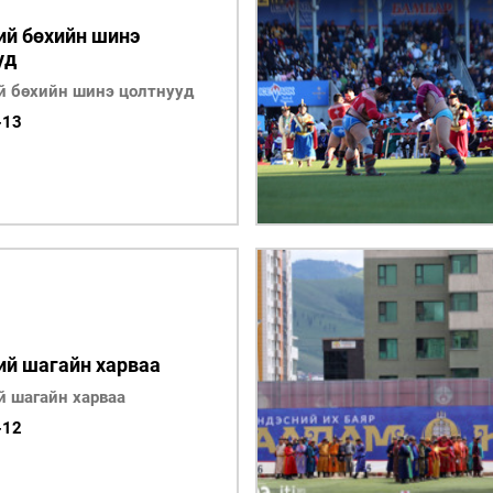
УРЛАГ
ий бөхийн шинэ
уд
й бөхийн шинэ цолтнууд
-13
ий шагайн харваа
й шагайн харваа
-12