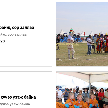
райж, сор заллаа
йж, сор заллаа
-28
 хүчээ үзэж байна
хүчээ үзэж байна