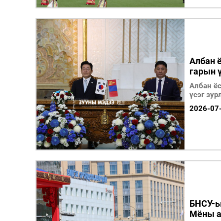
Албан 
гарын ү
Албан ё
үсэг зур
2026-07
БНСУ-ы
Мёны а