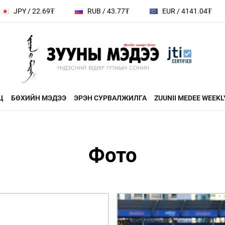
9₮
RUB / 43.77₮
EUR / 4141.04₮
CHF / 44
Ц
БӨХИЙН МЭДЭЭ
ЭРЭН СУРВАЛЖИЛГА
ZUUNII MEDEE WEEKL
ДӨРВӨН ХӨЛТЭЙ АНД
ЭДИЙН ЗАС
Фото
на
ХЭВШМЭЛ ОЙЛГОЛТОО
ЭМЭГТЭЙЧ
й зочин
ӨӨРЧИЛЬЕ
МАНЛАЙЛА
н
МОНГОЛ ӨВ СОЁЛ
ФОТО
ҮНДЭСНИЙ
rum
ТӨВ