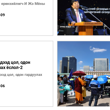
 ерөнхийлөгч И Жэ Мёны
-09
дээд цол, одон
лах ёслол-2
ээд цол, одон гардуулах
-06