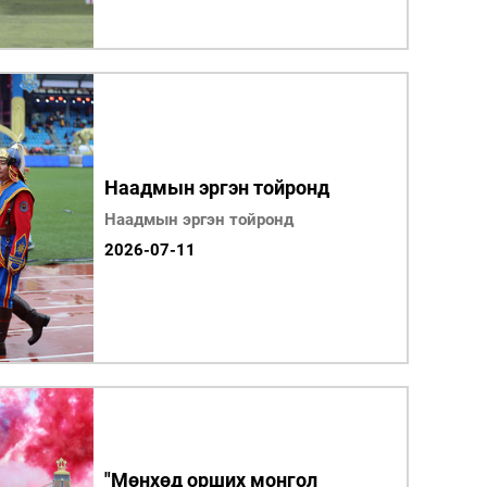
Наадмын эргэн тойронд
Наадмын эргэн тойронд
2026-07-11
"Мөнхөд орших монгол