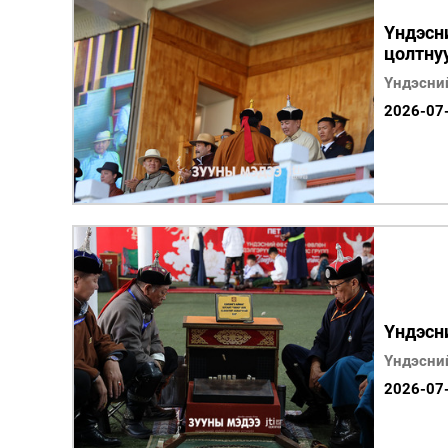
Үндэсн
цолтну
Үндэсни
2026-07
Үндэсн
Үндэсни
2026-07