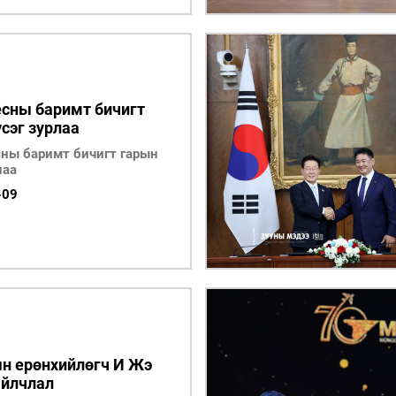
ёсны баримт бичигт
сэг зурлаа
сны баримт бичигт гарын
лаа
-09
н ерөнхийлөгч И Жэ
йлчлал