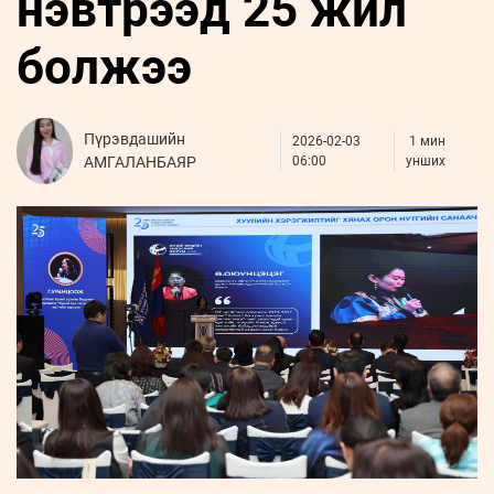
нэвтрээд 25 жил
ҮНДЭСНИЙ
ВИДЕО
Бизнес
ФОТО
МЭДЭЭЛЛИЙН
хөгжил
болжээ
ZUUNII
ТӨВ
Leaderships
УРЛАГ
MEDEE
forum
Бүртгүүлэх
WEEKLY
Нэвтрэх
Пүрэвдашийн
2026-02-03
1 мин
АМГАЛАНБАЯР
06:00
унших