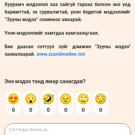
Хуурамч мэдээлэл хаа сайгүй тархах болсон энэ үед
баримттай, эх сурвалжтай, үнэн бодитой мэдээллийг
“Зууны мэдээ” сониноос аваарай.
Үнэн мэдээллийг хамтдаа хамгаалцгаая.
Бие даасан сэтгүүл зүйг дэмжин "Зууны мэдээ"
захиалаарай.
www.zuuniimedee.mn
Энэ мэдээ танд ямар санагдав?
0
0
0
0
0
0