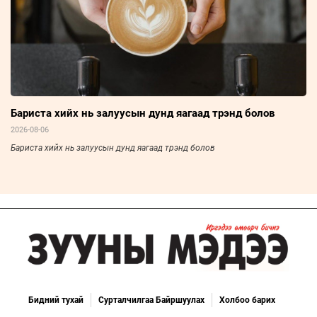
Бариста хийх нь залуусын дунд яагаад трэнд болов
2026-08-06
Бариста хийх нь залуусын дунд яагаад трэнд болов
Бидний тухай
Сурталчилгаа Байршуулах
Холбоо барих