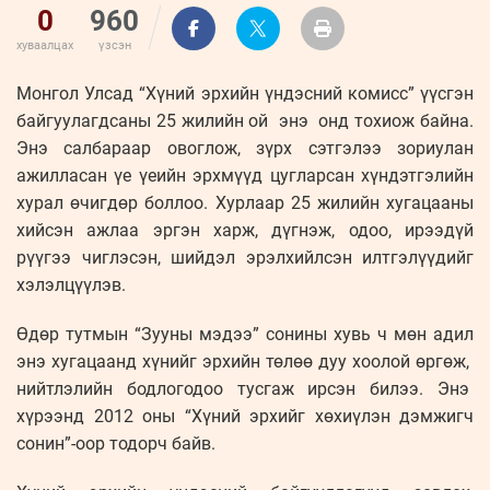
0
960
хуваалцах
үзсэн
Монгол Улсад “Хүний эрхийн үндэсний комисс” үүсгэн
байгуулагдсаны 25 жилийн ой энэ онд тохиож байна.
Энэ салбараар овоглож, зүрх сэтгэлээ зориулан
ажилласан үе үеийн эрхмүүд цугларсан хүндэтгэлийн
хурал өчигдөр боллоо. Хурлаар 25 жилийн хугацааны
хийсэн ажлаа эргэн харж, дүгнэж, одоо, ирээдүй
рүүгээ чиглэсэн, шийдэл эрэлхийлсэн илтгэлүүдийг
хэлэлцүүлэв.
Өдөр тутмын “Зууны мэдээ” сонины хувь ч мөн адил
энэ хугацаанд хүнийг эрхийн төлөө дуу хоолой өргөж,
нийтлэлийн бодлогодоо тусгаж ирсэн билээ. Энэ
хүрээнд 2012 оны “Хүний эрхийг хөхиүлэн дэмжигч
сонин”-оор тодорч байв.