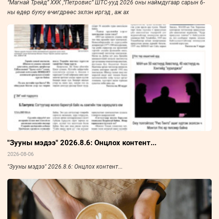
“Магнай Трейд” ХХК ,“Петровис” ШТС-ууд 2026 оны наймдугаар сарын 6-
ны өдөр буюу өчигдрөөс эхлэн иргэд , аж ах
"Зууны мэдээ" 2026.8.6: Онцлох контент...
2026-08-06
"Зууны мэдээ" 2026.8.6: Онцлох контент...