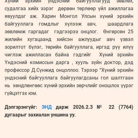
Хүний эрхийн үндэсний байгууллагууд зөвлөх,
судалгаа хийх зэрэг дөрвөн төрлөөр үйл ажиллагаа
явуулдаг аж. Харин Монгол Улсын хүний эрхийн
байгууллага гомдлыг хүлээж авч, шаардлага
зөвлөмж гаргадаг гэдгээрээ онцлог. Өнгөрсөн 25
жилийн хугацаанд хийсэн ажлуудыг авч үзвэл
зорилтот бүлэг, төрийн байгууллага, иргэд рүү илүү
чиглэж ажилласан байна гэдгийг Хүний эрхийн
Үндэсний комиссын дарга , хууль зүйн доктор, дэд
профессор Д.Сүнжид онцоллоо. Тэрээр “Хүний эрхийн
үндэсний байгууллага байгуулагдсаны гол шалтгаан
нь хөндлөнгөөс хүний эрхийн зөрчлийг оношлох үүрэг
гүйцэтгэх юм.
Дэлгэрэнгүйг:
ЭНД
дарж 2026.2.3 № 22 (7764)
дугаарыг захиалан уншина уу.