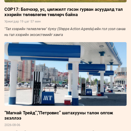
COP17: Бэлчээр, ус, цөлжилт гэсэн гурван асуудалд тал
хээрийн төлөвлөгөө төвлөрч байна
Уржигдар 19 цаг 57 мин
"Тал хээрийн төлөвлөгөө" буюу (Steppe Action Agenda)-ийн гол үзэл санаа
нь тал хээрийн экосистемийг хамга
“Магнай Трейд”,“Петровис” шатахууны талон олгож
эхэллээ
2026-08-06