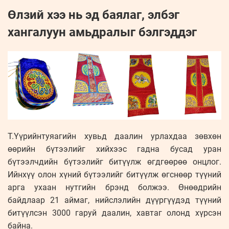
Өлзий хээ нь эд баялаг, элбэг
хангалуун амьдралыг бэлгэддэг
Т.Үүрийнтуяагийн хувьд даалин урлахдаа зөвхөн
өөрийн бүтээлийг хийхээс гадна бусад уран
бүтээлчдийн бүтээлийг битүүлж өгдгөөрөө онцлог.
Ийнхүү олон хүний бүтээлийг битүүлж өгснөөр түүний
арга ухаан нутгийн брэнд болжээ. Өнөөдрийн
байдлаар 21 аймаг, нийслэлийн дүүргүүдэд түүний
битүүлсэн 3000 гаруй даалин, хавтаг олонд хүрсэн
байна.