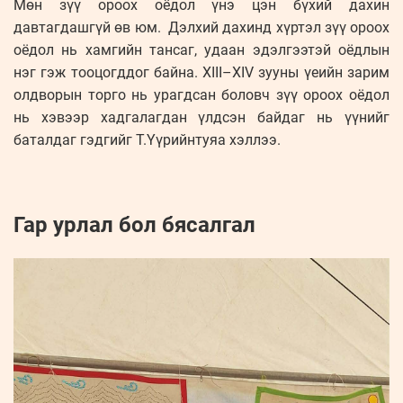
Мөн зүү ороох оёдол үнэ цэн бүхий дахин
давтагдашгүй өв юм. Дэлхий дахинд хүртэл зүү ороох
оёдол нь хамгийн тансаг, удаан эдэлгээтэй оёдлын
нэг гэж тооцогддог байна. XIII–XIV зууны үеийн зарим
олдворын торго нь урагдсан боловч зүү ороох оёдол
нь хэвээр хадгалагдан үлдсэн байдаг нь үүнийг
баталдаг гэдгийг Т.Үүрийнтуяа хэллээ.
Гар урлал бол бясалгал