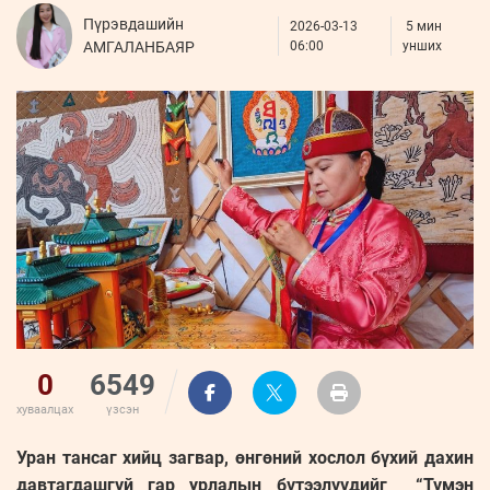
ҮНДЭСНИЙ
ВИДЕО
Бизнес
Пүрэвдашийн
ФОТО
2026-03-13
МЭДЭЭЛЛИЙН
5 мин
хөгжил
АМГАЛАНБАЯР
06:00
унших
ZUUNII
ТӨВ
Leaderships
УРЛАГ
MEDEE
forum
Бүртгүүлэх
WEEKLY
Нэвтрэх
0
6549
хуваалцах
үзсэн
Уран тансаг хийц загвар, өнгөний хослол бүхий дахин
давтагдашгүй гар урлалын бүтээлүүдийг “Түмэн