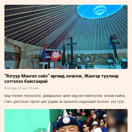
“Язгуур Монгол соёл” өргөөд зочилж, Жангар туулиар
сэтгэлээ баясгаарай
Өчигдөр 06 цаг 00 мин
Бид техник технологи, даяаршлын эрин үед хөл нийлүүлэн алхаж байна.
Гэвч дэлгэсэн тэрлэг шиг уудам эх орныхоо ондоошил болсон үүх түүх