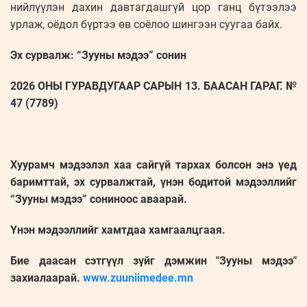
нийлүүлэн дахин давтагдашгүй цор ганц бүтээлээ
урлаж, оёдол бүртээ өв соёлоо шингээн суугаа байх.
Эх сурвалж: “Зууны мэдээ” сонин
2026 ОНЫ ГУРАВДУГААР САРЫН 13. БААСАН ГАРАГ. №
47 (7789)
Хуурамч мэдээлэл хаа сайгүй тархах болсон энэ үед
баримттай, эх сурвалжтай, үнэн бодитой мэдээллийг
“Зууны мэдээ” сониноос аваарай.
Үнэн мэдээллийг хамтдаа хамгаалцгаая.
Бие даасан сэтгүүл зүйг дэмжин "Зууны мэдээ"
захиалаарай.
www.zuuniimedee.mn