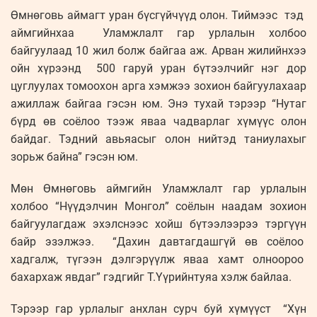
Өмнөговь аймагт уран бүсгүйчүүд олон. Тиймээс тэд
аймгийнхаа Уламжлалт гар урлалын холбоо
байгуулаад 10 жил болж байгаа аж. Арван жилийнхээ
ойн хүрээнд 500 гаруй уран бүтээлчийг нэг дор
цуглуулах томоохон арга хэмжээ зохион байгуулахаар
ажиллаж байгаа гэсэн юм. Энэ тухай тэрээр “Нутаг
бүрд өв соёлоо тээж яваа чадварлаг хүмүүс олон
байдаг. Тэдний авьяасыг олон нийтэд таниулахыг
зорьж байна” гэсэн юм.
Мөн Өмнөговь аймгийн Уламжлалт гар урлалын
холбоо “Нүүдэлчин Монгол” соёлын наадам зохион
байгуулагдаж эхэлснээс хойш бүтээлээрээ тэргүүн
байр эзэлжээ. “Дахин давтагдашгүй өв соёлоо
хадгалж, түгээн дэлгэрүүлж яваа хамт олноороо
бахархаж явдаг” гэдгийг Т.Үүрийнтуяа хэлж байлаа.
Тэрээр гар урлалыг анхлан сурч буй хүмүүст “Хүн