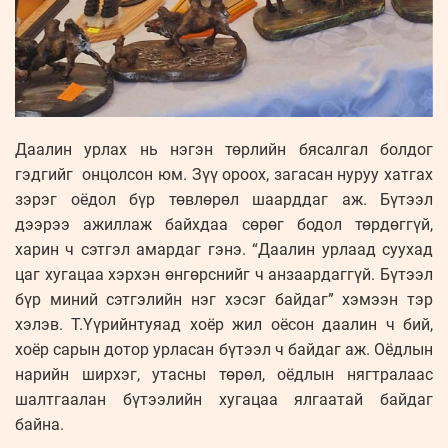
Даалин урлах нь нэгэн төрлийн бясалгал болдог
гэдгийг онцолсон юм. Зүү ороох, загасан нуруу хатгах
зэрэг оёдол бүр төвлөрөл шаарддаг аж. Бүтээл
дээрээ ажиллаж байхдаа сөрөг бодол төрдөггүй,
харин ч сэтгэл амардаг гэнэ. “Даалин урлаад суухад
цаг хугацаа хэрхэн өнгөрснийг ч анзаардаггүй. Бүтээл
бүр миний сэтгэлийн нэг хэсэг байдаг” хэмээн тэр
хэлэв. Т.Үүрийнтуяад хоёр жил оёсон даалин ч бий,
хоёр сарын дотор урласан бүтээл ч байдаг аж. Оёдлын
нарийн ширхэг, утасны төрөл, оёдлын нягтралаас
шалтгаалан бүтээлийн хугацаа ялгаатай байдаг
байна.