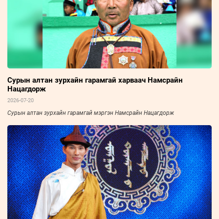
Сурын алтан зурхайн гарамгай харваач Намсрайн
Нацагдорж
2026-07-20
Сурын алтан зурхайн гарамгай мэргэн Намсрайн Нацагдорж