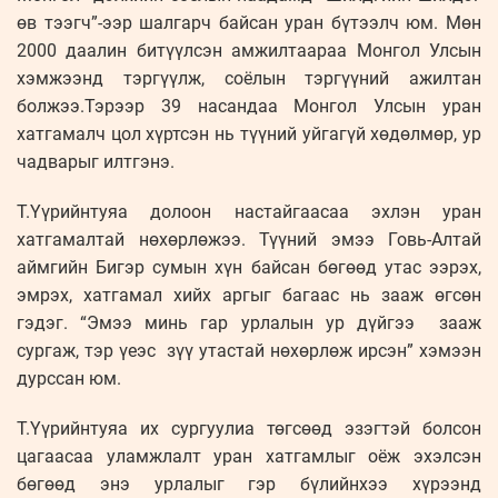
өв тээгч”-ээр шалгарч байсан уран бүтээлч юм. Мөн
2000 даалин битүүлсэн амжилтаараа Монгол Улсын
хэмжээнд тэргүүлж, соёлын тэргүүний ажилтан
болжээ.Тэрээр 39 насандаа Монгол Улсын уран
хатгамалч цол хүртсэн нь түүний уйгагүй хөдөлмөр, ур
чадварыг илтгэнэ.
Т.Үүрийнтуяа долоон настайгаасаа эхлэн уран
хатгамалтай нөхөрлөжээ. Түүний эмээ Говь-Алтай
аймгийн Бигэр сумын хүн байсан бөгөөд утас ээрэх,
эмрэх, хатгамал хийх аргыг багаас нь зааж өгсөн
гэдэг. “Эмээ минь гар урлалын ур дүйгээ зааж
сургаж, тэр үеэс зүү утастай нөхөрлөж ирсэн” хэмээн
дурссан юм.
Т.Үүрийнтуяа их сургуулиа төгсөөд эзэгтэй болсон
цагаасаа уламжлалт уран хатгамлыг оёж эхэлсэн
бөгөөд энэ урлалыг гэр бүлийнхээ хүрээнд