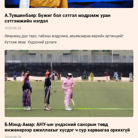
А.Түвшинбаяр: Бүжиг бол сэтгэл мэдрэмж уран
сэтгэмжийн нэгдэл
2026-06-26
Өвөрмөц дүр төрх, тайзны мэдрэмж, авьяасаараа өөрийн ертөнцийг
бүтээж яваа Үндэсний урлаги
Б.Мэнд-Амар: АНУ-ын үндэсний сансрын төвд
инженерээр ажиллахыг хүсдэг ч сур харваагаа орхихгүй
2026-06-26