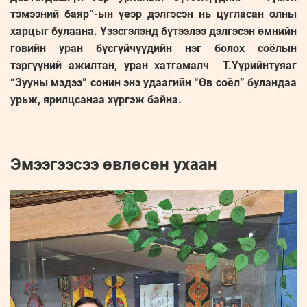
тэмээний баяр”-ын үеэр дэлгэсэн нь цугласан олны
харцыг булаана. Үзэсгэлэнд бүтээлээ дэлгэсэн өмнийн
говийн уран бүсгүйчүүдийн нэг болох соёлын
тэргүүний ажилтан, уран хатгамалч Т.Үүрийнтуяаг
“Зууны мэдээ” сонин энэ удаагийн “Өв соёл” буландаа
урьж, ярилцсанаа хүргэж байна.
Эмээгээсээ өвлөсөн ухаан