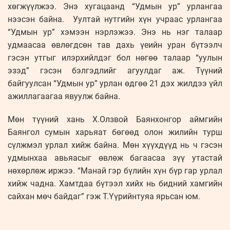
хөгжүүлжээ. Энэ хугацаанд “Удмын ур” урлангаа
нээсэн байна. Уултай нутгийн хүн учраас урлангаа
“Удмын ур” хэмээн нэрлэжээ. Энэ нь нэг талаар
удмаасаа өвлөгдсөн тав дахь үеийн уран бүтээлч
гэсэн утгыг илэрхийлдэг бол нөгөө талаар “уулын
эзэд” гэсэн бэлгэдлийг агуулдаг аж. Түүний
байгуулсан “Удмын ур” урлан өдгөө 21 дэх жилдээ үйл
ажиллагаагаа явуулж байна.
Мөн түүний хань Х.Олзвой Баянхонгор аймгийн
Баянгол сумын харьяат бөгөөд олон жилийн турш
сүлжмэл урлал хийж байна. Мөн хүүхдүүд нь ч гэсэн
удмынхаа авьяасыг өвлөж багаасаа зүү утастай
нөхөрлөж иржээ. “Манай гэр бүлийн хүн бүр гар урлал
хийж чадна. Хамтдаа бүтээл хийх нь бидний хамгийн
сайхан мөч байдаг” гэж Т.Үүрийнтуяа ярьсан юм.