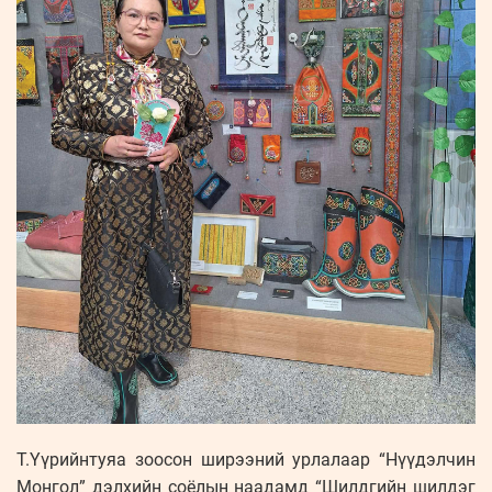
Т.Үүрийнтуяа зоосон ширээний урлалаар “Нүүдэлчин
Монгол” дэлхийн соёлын наадамд “Шилдгийн шилдэг