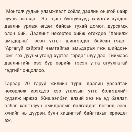
Монголчуудын уламжлалт соёлд даалин онцгой байр
суурь эзэлдэг. Эрт цагт бүсгүйчүүд хайртай хүндээ
даалин урлаж өгдөг байсан тухай домог, дурсамж
олон бий. Даалинг нөхөртөө хийж өгөхдөө “Ханилж
амьдарна” гэсэн утгыг шингээдэг байсан гэдэг.
“Аргагүй хайртай чамтайгаа амьдаръя гэж шийдсэн
юм” гэх дууны үгэнд хүртэл гардаг шүү дээ. Тиймээс
даалингийн хээ бүр өөрийн гэсэн утга агуулгатай
гэдгийг онцоллоо.
Тэрээр 20 гаруй жилийн турш даалин урлалтай
нөхөрлөж ирэхдээ хээ угалзын утга бэлгэдлийг
судалж иржээ. Жишээлбэл, өлзий хээ нь эд баялаг,
элбэг хангалуун амьдралыг бэлгэддэг бөгөөд эзэн
хүнийг нь дүүрэн, буян хишигтэй байлгахыг ерөөдөг
аж.