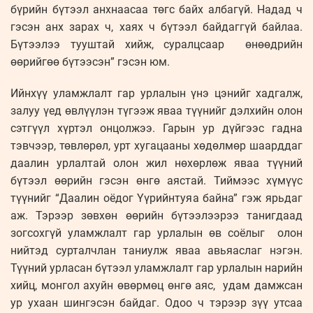
бүрийн бүтээл анхнаасаа төгс байх албагүй. Надад ч
гэсэн анх зарах ч, хаях ч бүтээл байдаггүй байлаа.
Бүтээлээ тууштай хийж, суралцсаар өнөөдрийн
өөрийгөө бүтээсэн” гэсэн юм.
Ийнхүү уламжлалт гар урлалын үнэ цэнийг хадгалж,
залуу үед өвлүүлэн түгээж яваа түүнийг дэлхийн олон
сэтгүүл хүртэл онцолжээ. Гарын ур дүйгээс гадна
тэвчээр, төвлөрөл, урт хугацааны хөдөлмөр шаарддаг
даалин урлалтай олон жил нөхөрлөж яваа түүний
бүтээл өөрийн гэсэн өнгө аястай. Тиймээс хүмүүс
түүнийг “Даалин оёдог Үүрийнтуяа байна” гэж ярьдаг
аж. Тэрээр зөвхөн өөрийн бүтээлээрээ танигдаад
зогсохгүй уламжлалт гар урлалын өв соёлыг олон
нийтэд сурталчлан таниулж яваа авьяаслаг нэгэн.
Түүний урласан бүтээл уламжлалт гар урлалын нарийн
хийц, монгол ахуйн өвөрмөц өнгө аяс, удам дамжсан
ур ухаан шингэсэн байдаг. Одоо ч тэрээр зүү утсаа