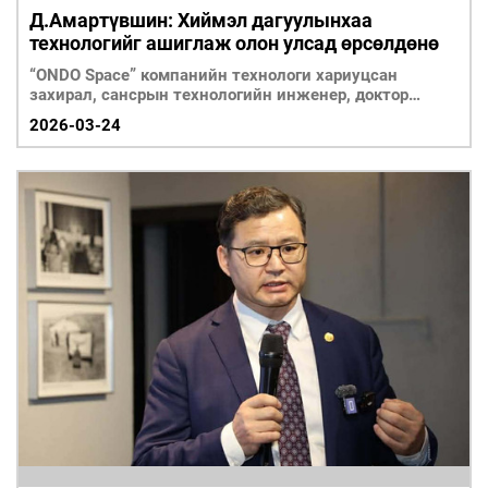
Д.Амартүвшин: Хиймэл дагуулынхаа
технологийг ашиглаж олон улсад өрсөлдөнө
“ONDO Space” компанийн технологи хариуцсан
захирал, сансрын технологийн инженер, доктор
Д.Амартүвшинийг урьж ярилцав.
2026-03-24