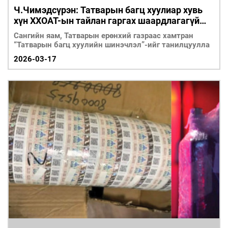
Ч.Чимэдсүрэн: Татварын багц хуулиар хувь
хүн ХХОАТ-ын тайлан гаргах шаардлагагүй
болно
Сангийн яам, Татварын ерөнхий газраас хамтран
“Татварын багц хуулийн шинэчлэл”-ийг танилцуулла
2026-03-17