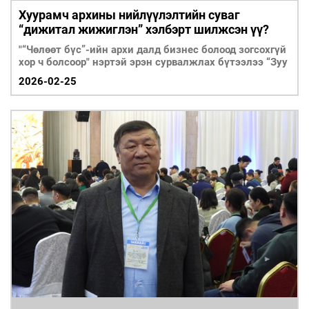
Хуурамч архины нийлүүлэлтийн суваг
“дижитал жижиглэн” хэлбэрт шилжсэн үү?
"“Чөлөөт бүс”-ийн архи далд бизнес болоод зогсохгүй
хор ч болсоор" нэртэй эрэн сурвалжлах бүтээлээ “Зуу
2026-02-25