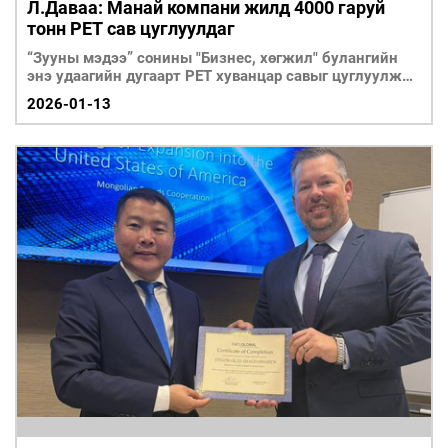
Л.Даваа: Манай компани жилд 4000 гаруй
тонн РЕТ сав цуглуулдаг
​​​​​​​“Зууны мэдээ” сонины "Бизнес, хөгжил" булангийн
энэ удаагийн дугаарт PЕТ хуванцар савыг цуглуулж
дахин болов
2026-01-13