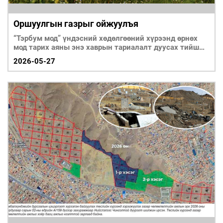
Оршуулгын газрыг ойжуулъя
“Тэрбум мод” үндэсний хөдөлгөөний хүрээнд өрнөх
мод тарих аяны энэ хаврын тариалалт дуусах тийш
хандаж иргэд
2026-05-27