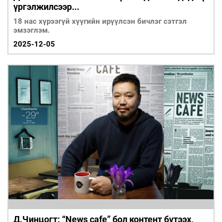
үргэлжилсээр...
18 нас хүрээгүй хүүгийн ирүүлсэн бичлэг сэтгэл
эмзэглэм.
2025-12-05
Д.Чинцогт: “News cafe” бол контент бүтээх,