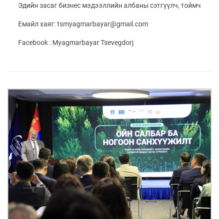
ҮНДЭСНИЙ
ВИДЕО
Эдийн засаг бизнес мэдээллийн албаны сэтгүүлч, тоймч
Бизнес
ФОТО
МЭДЭЭЛЛИЙН
хөгжил
ZUUNII
ТӨВ
Емайл хаяг: tsmyagmarbayar@gmail.com
Leaderships
УРЛАГ
MEDEE
forum
Бүртгүүлэх
Facebook : Myagmarbayar Tsevegdorj
WEEKLY
Нэвтрэх