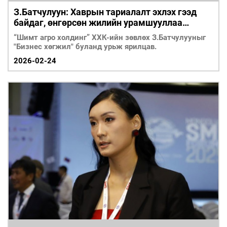
З.Батчулуун: Хаврын тариалалт эхлэх гээд
байдаг, өнгөрсөн жилийн урамшууллаа
аваагүй л байна
“Шимт агро холдинг” ХХК-ийн зөвлөх З.Батчулууныг
"Бизнес хөгжил" буланд урьж ярилцав.
2026-02-24