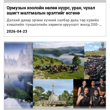
Ормузын хоолойн нөлөө нүүрс, уран, чухал
ашигт малтмалын эрэлтийг өсгөнө
Дэлхий даяар эрчим хүчний салбар дахь төр хувийн
хэвшлийн түншлэлийн хөрөнгө оруулалт жилд 200-
300 т
2026-04-23