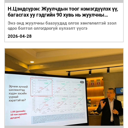
Н.Цэндсүрэн: Жуулчдын тоог нэмэгдүүлэх үү,
багасгах уу гэдгийн 90 хувь нь жуулчны
баазуудаас шалтгаалдаг
Энэ онд жуулчны баазуудад олгох хөнгөлөлтэй зээл
одоо болтол олгогдоогүй хүлээлт үүсгэ
2026-04-28