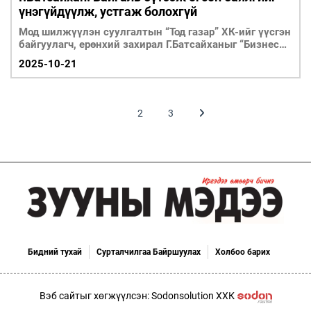
үнэгүйдүүлж, устгаж болохгүй
Мод шилжүүлэн суулгалтын “Тод газар” ХК-ийг үүсгэн
байгуулагч, ерөнхий захирал Г.Батсайханыг “Бизнес
хөгжил” буланд урьж ярилцав.
2025-10-21
1
2
3
Бидний тухай
Сурталчилгаа Байршуулах
Холбоо барих
Вэб сайтыг хөгжүүлсэн: Sodonsolution ХХК