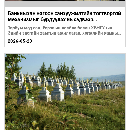
Банкныхан ногоон санхүүжилтийн тогтвортой
механизмыг бүрдүүлэх нь сэдвээр
хэлэлцүүлэг хийв
Тэрбум мод сан, Европын холбоо болон ХБНГУ-ын
Эдийн засгийн хамтын ажиллагаа, хөгжлийн яамны
хамтарса
2026-05-29