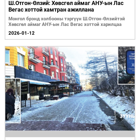
Ш.Отгон-Өлзий: Хөвсгөл аймаг АНУ-ын Лас
Вегас хоттой хамтран ажиллана
Монгол брэнд холбооны тэргүүн Ш.Отгон-Өлзийтэй
Хөвсгөл аймаг АНУ-ын Лас Вегас хоттой харилцаа
2026-01-12