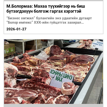
М.Болормаа: Махаа түүхийгээр нь биш
бүтээгдэхүүн болгож гаргах хэрэгтэй
“Бизнес хөгжил” булангийн энэ удаагийн дугаарт
“Болор импекс” ХХК-ийн гүйцэтгэх захирал
М.Болормааг урьж ярилцлаа.
2026-01-27