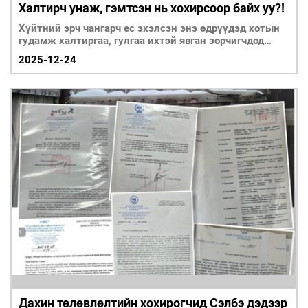
Халтирч унаж, гэмтсэн нь хохирсоор байх уу?!
Хүйтний эрч чангарч ес эхэлсэн энэ өдрүүдэд хотын
гудамж халтиргаа, гулгаа ихтэй явган зорчигчдод
халтай байна.
2025-12-24
Дахин төлөвлөлтийн хохирогчид Сэлбэ дэдээр