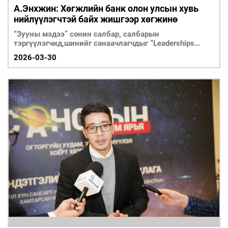
А.Энхжин: Хөгжлийн банк олон улсын хувь
нийлүүлэгчтэй байх жишгээр хөгжинө
“Зууны мэдээ” сонин салбар, салбарын
тэргүүлэгчид,шинийг санаачлагчдыг “Leaderships
forum” буландаа урьж тэдний сонирхолтой шийдэл
2026-03-30