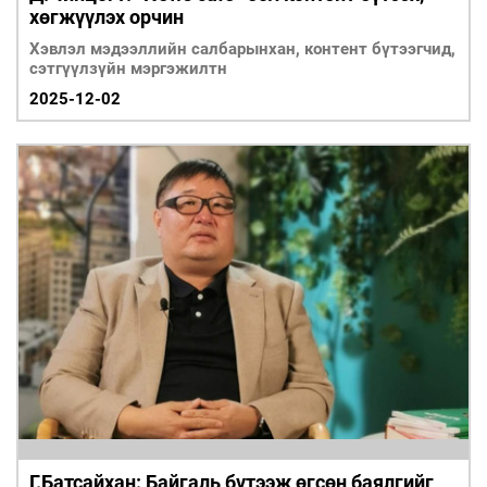
хөгжүүлэх орчин
Хэвлэл мэдээллийн салбарынхан, контент бүтээгчид,
сэтгүүлзүйн мэргэжилтн
2025-12-02
Г.Батсайхан: Байгаль бүтээж өгсөн баялгийг