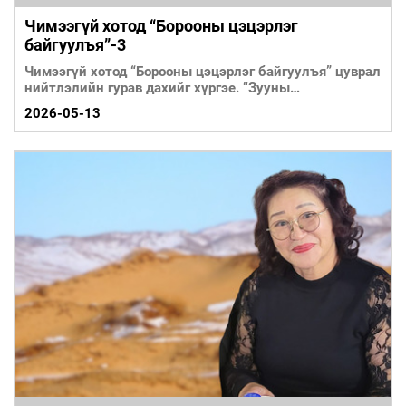
Чимээгүй хотод “Борооны цэцэрлэг
байгуулъя”-3
Чимээгүй хотод “Борооны цэцэрлэг байгуулъя” цуврал
нийтлэлийн гурав дахийг хүргэе. “Зууны
мэдээ”сонины 202
2026-05-13