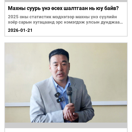
Махны суурь үнэ өсөх шалтгаан нь юу байв?
2025 оны статистик мэдээгээр махны үнэ сүүлийн
хоёр сарын хугацаанд эрс нэмэгдэж улсын дунджаар
ү
2026-01-21