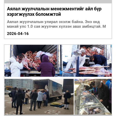
Аялал жуулчлалын менежментийг айл бүр
хэрэгжүүлэх боломжтой
Аялал жуулчлалын улирал эхэлж байна. Энэ онд
манай улс 1.0 сая жуулчин хүлээн авах амбицтай. М
2026-04-16