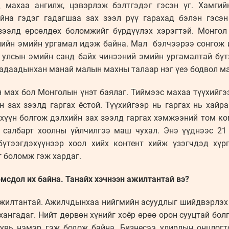
 махаа ангилж, цэвэрлэж бэлтгэдэг гэсэн үг. Хамгий
айна гэдэг гадагшаа зах зээл рүү гарахад бэлэн гэсэн
зээлд өрсөлдөх боломжийг бүрдүүлэх хэрэгтэй. Монгол
рлийн эмийн ургамал идэж байна. Мал бэлчээрээ сонгож 
 улсын эмийн санд байх чинээний эмийн ургамалтай бүт
гадаадынхан манай малын махны талаар нэг үеэ бодвол ма
мах бол Монголын үнэт баялаг. Тиймээс махаа түүхийгээ
н зах зээлд гаргах ёстой. Түүхийгээр нь гаргах нь хайр
эхүүн болгож дэлхийн зах зээлд гаргах хэмжээний том ко
 салбарт хоолны үйлчилгээ маш чухал. Энэ үүднээс 21
бүтээгдэхүүнээр хоол хийх контент хийж үзэгчдэд хүрг
 боломж гэж хардаг.
мсдол их байна. Танайх хэчнээн ажилтантай вэ?
 ажилтантай. Ажилчдынхаа нийгмийн асуудлыг шийдвэрлэх
хангадаг. Нийт дөрвөн хүнийг хоёр өрөө орон сууцтай бол
хувь нэмэр гэж бодож байна. Бизнесээ улирлын онцлогт