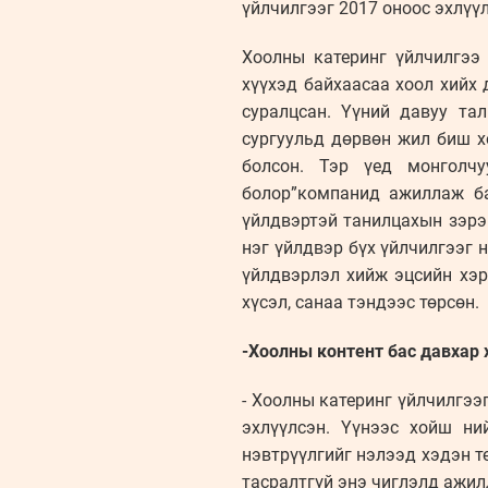
үйлчилгээг 2017 оноос эхлүү
Хоолны катеринг үйлчилгээ
хүүхэд байхаасаа хоол хийх 
суралцсан. Үүний давуу та
сургуульд дөрвөн жил биш х
болсон. Тэр үед монголч
болор”компанид ажиллаж ба
үйлдвэртэй танилцахын зэрэ
нэг үйлдвэр бүх үйлчилгээг 
үйлдвэрлэл хийж эцсийн хэр
хүсэл, санаа тэндээс төрсөн.
-Хоолны контент бас давхар 
- Хоолны катеринг үйлчилгээ
эхлүүлсэн. Үүнээс хойш ни
нэвтрүүлгийг нэлээд хэдэн т
тасралтгүй энэ чиглэлд ажил