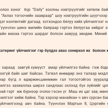
долоо хоног бүр “Daily” хоолны нэвтрүүлгийг хөтөлж бай
 “Ахлах тогоочийн заавраар” шоу нэвтрүүлгийн шүүгчээ
дэг контентийг дагаад хотхондоо бялуу хийх үйлчилгээг нэ
 Түүнчлэн шинэ жилийн баяраар гэртээ бялуугаа хийдэг 
айн махаа гэртээ шардаг болсон аавууд зөндөө. Миний 
катеринг үйлчилгээг гэр бүлдээ авах сонирхол их болсон 
эг хараад завгүй хүмүүст амар үйлчилгээ байна гэж бодо
гохгүй байх шиг байсан. Тэгвэл өнөөдөр энэ талаар мэдл
нар бүгд л өдөржин,шөнөжин гал тогоотойгоо зууралд
илгээ захиаллаа ширээ сандлаас эхлээд бүх зүйлийг цог
най гэрт иж бүрнээр очлоо гэсэн үг. Маш их цаг зав, мө
чилгээг хийж байна. Тэр хэрээр манайхан ч авч сурсан бай
үйлчилгээнд авч байна. Түүнчлэн Мартын 8, Цэргийн 