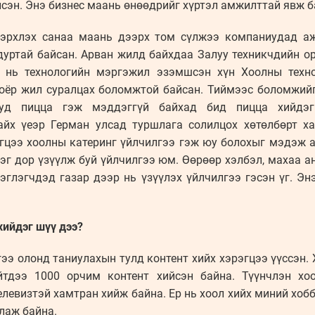
лсэн. Энэ бизнес маань өнөөдрийг хүртэл амжилттай явж б
 эрхлэх санаа маань дээрх том сүлжээ компаниудад аж
дуртай байсан. Арван жилд байхдаа Залуу техникчдийн о
л нь технологийн мэргэжил эзэмшсэн хүн Хоолны техн
оёр жил суралцах боломжтой байсан. Тиймээс боломжий
ууд пицца гэж мэддэггүй байхад бид пицца хийдэг
йх үеэр Герман улсад туршлага солилцох хөтөлбөрт 
гцээ хоолны катеринг үйлчилгээ гэж юу болохыг мэдэж ав
нэг дор үзүүлж буй үйлчилгээ юм. Өөрөөр хэлбэл, махаа а
эглэгчдэд газар дээр нь үзүүлэх үйлчилгээ гэсэн үг. Эн
хийдэг шүү дээ?
гээ олонд таниулахын тулд контент хийх хэрэгцээ үүссэн.
йтдээ 1000 орчим контент хийсэн байна. Түүнчлэн хо
елевизтэй хамтран хийж байна. Ер нь хоол хийх миний хоб
лаж байна.