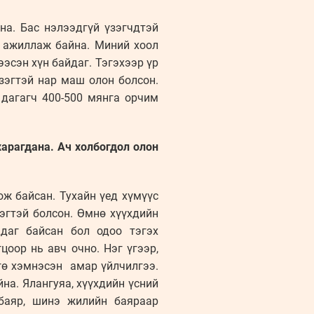
на. Бас нэлээдгүй үзэгчдтэй
р ажиллаж байна. Миний хоол
эсэн хүн байдаг. Тэгэхээр үр
эзэгтэй нар маш олон болсон.
дагагч 400-500 мянга орчим
харагдана. Ач холбогдол олон
ж байсан. Тухайн үед хүмүүс
эгтэй болсон. Өмнө хүүхдийн
даг байсан бол одоо тэгэх
цоор нь авч очно. Нэг үгээр,
нгө хэмнэсэн амар үйлчилгээ.
на. Ялангуяа, хүүхдийн үсний
баяр, шинэ жилийн баяраар