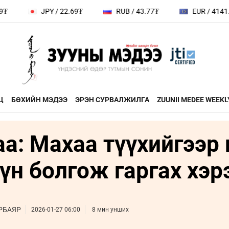
JPY / 22.69₮
RUB / 43.77₮
EUR / 4141.04₮
Ц
БӨХИЙН МЭДЭЭ
ЭРЭН СУРВАЛЖИЛГА
ZUUNII MEDEE WEEKL
а: Махаа түүхийгээр 
ДӨРВӨН ХӨЛТЭЙ АНД
ЭДИЙН ЗАС
на
ХЭВШМЭЛ ОЙЛГОЛТОО
ЭМЭГТЭЙЧ
үн болгож гаргах хэр
й зочин
ӨӨРЧИЛЬЕ
МАНЛАЙЛА
н
МОНГОЛ ӨВ СОЁЛ
РБАЯР
2026-01-27 06:00
8 мин унших
ФОТО
ҮНДЭСНИЙ
rum
ТӨВ