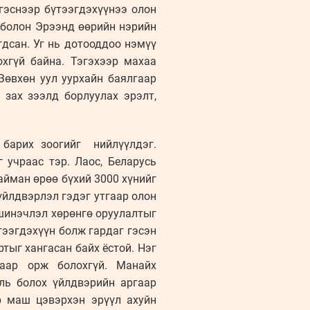
гэснээр бүтээгдэхүүнээ олон
т болон Эрээнд өөрийн нэрийн
гдсан. Уг нь дотооддоо нэмүү
хгүй байна. Тэгэхээр махаа
Зөвхөн уул уурхайн баялгаар
 зах зээлд борлуулах эрэлт,
 барих зоогийг нийлүүлдэг.
 учраас тэр. Лаос, Беларусь
айман өрөө бүхий 3000 хүнийг
үйлдвэрлэл гэдэг утгаар олон
 шинэчлэл хөрөнгө оруулалтыг
тээгдэхүүн болж гардаг гэсэн
ртыг хангасан байх ёстой. Нэг
гаар орж болохгүй. Манайх
ль болох үйлдвэрийн аргаар
р маш цэвэрхэн эрүүл ахуйн