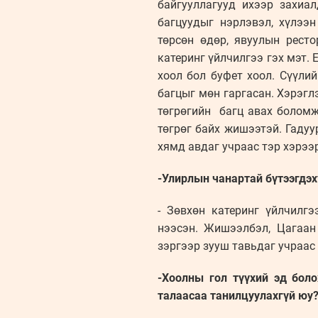
байгууллагууд ихээр захиа
багцуудыг нэрлэвэл, хүлээн
төрсөн өдөр, явуулын рест
катеринг үйлчилгээ гэх мэт. 
хоол бол буфет хоол. Сүүли
багцыг мөн гаргасан. Хэрэг
төгрөгийн багц авах боломж
төгрөг байх жишээтэй. Гадуу
хямд авдаг учраас тэр хэрээр
-Улирлын чанартай бүтээгдэх
- Зөвхөн катеринг үйлчилг
нээсэн. Жишээлбэл, Цагаан 
зэргээр зууш тавьдаг учраас 
-Хоолны гол түүхий эд бол
талаасаа танилцуулахгүй юу