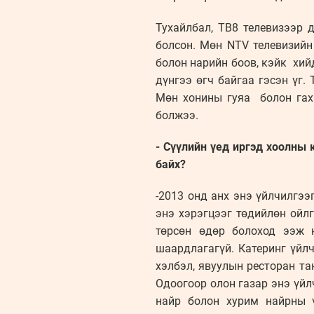
Тухайлбал, ТВ8 телевизээр 
болсон. Мөн NTV телевизийн
болон нарийн боов, кэйк хий
дүнгээ өгч байгаа гэсэн үг.
Мөн хонины гуяа болон гах
болжээ.
- Сүүлийн үед иргэд хоолны 
байх?
-2013 онд анх энэ үйлчилгэ
энэ хэрэгцээг төдийлөн ойл
төрсөн өдөр болоход ээж 
шаардлагагүй. Катеринг үйлч
хэлбэл, явуулын ресторан та
Одоогоор олон газар энэ үйл
найр болон хурим найрны 