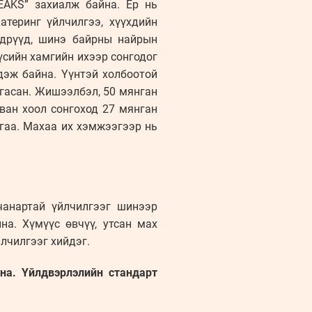
EAKS” захиалж байна. Ер нь
атеринг үйлчилгээ, хүүхдийн
өдрүүд, шинэ байрны найрын
үүсийн хамгийн ихээр сонгодог
дэж байна. Үүнтэй холбоотой
гасан. Жишээлбэл, 50 мянган
ван хоол сонгоход 27 мянган
йгаа. Махаа их хэмжээгээр нь
чанартай үйлчилгээг шинээр
на. Хүмүүс өвчүү, утсан мах
йлчилгээг хийдэг.
на. Үйлдвэрлэлийн стандарт