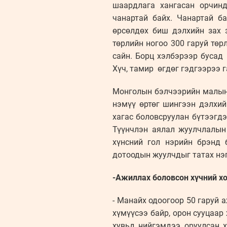
шаардлага хангасан орчинд
чанартай байх. Чанартай б
өрсөлдөх биш дэлхийн зах 
төрлийн ногоо 300 гаруй тө
сайн. Борц хэлбэрээр бусад
Хүч, тамир өгдөг гэдгээрээ 
Монголын бэлчээрийн малын 
нэмүү өртөг шингээн дэлхий
хагас боловсруулан бүтээгд
Түүнчлэн аялал жуулчлалын
хүнсний гол нэрийн брэнд 
дотоодын жуулчдыг татах нэг
-Ажиллах боловсон хүчний хо
- Манайх одоогоор 50 гаруй
хүмүүсээ байр, орон сууцаар 
хувьд нийгэмдээ оруулсан 