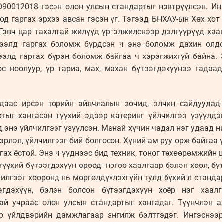
O90012018 гэсэн олон улсын стандартыг нэвтрүүлсэн. Ин
од гаргах эрхээ авсан гэсэн үг. Тэгээд БНХАУ-ын Хөх хо
Гэвч цар тахалтай жилүүд үргэлжилснээр дэлгүүрүүд хаа
зээлд гаргах боломж бүрдсэн ч энэ боломж дахин олдо
ээлд гаргах бүрэн боломж байгаа ч хэрэгжихгүй байна. 
с ноолуур, үр тариа, мах, махан бүтээгдэхүүнээ гадаад
адаас ирсэн төрийн айлчлалын зочид, элчин сайдуудад
ыг хангасан түүхий эдээр катеринг үйлчилгээ үзүүлдэг
 энэ үйлчилгээг үзүүлсэн. Манай хүчин чадал нэг удаад н
эрлэл, үйлчилгээг бий болгосон. Хүний ам руу орж байгаа 
гах ёстой. Энэ ч үүднээс бид техник, тоног төхөөрөмжийн
 түүхий бүтээгдэхүүн ороод нөгөө хаалгаар бэлэн хоол, бү
чилгээг хооронд нь мөргөлдүүлэхгүйн тулд бүхий л станда
ээгдэхүүн, бэлэн болсон бүтээгдэхүүн хоёр нэг хаал
ай учраас олон улсын стандартыг хангадаг. Түүнчлэн а
р үйлдвэрийн дамжлагаар ангилж бэлтгэдэг. Ингэснээ