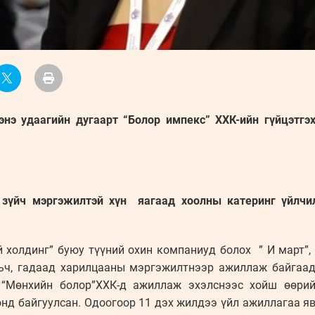
энэ удаагийн дугаарт “Болор импекс” ХХК-ийн гүйцэтг
рх зүйч мэргэжилтэй хүн яагаад хоолны катеринг үйлчи
й холдинг” буюу түүний охин компаниуд болох ” И март”, 
льч, гадаад харилцааны мэргэжилтнээр ажиллаж байгаа
 “Мөнхийн болор”ХХК-д ажиллаж эхэлснээс хойш өөри
онд байгуулсан. Одоогоор 11 дэх жилдээ үйл ажиллагаа яв