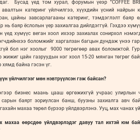
лдаг. Бусад үед том хурал, форумын үеэр “COFFEE BR
 авалтын катеринг үйлчилгээ, хүүхдийн үсний найрын к
оран, цайны завсарлагааны катеринг, тэмдэглэлт баяр 
Ер нь баяр ёслолын үер захиалгаа дийлдэггүй. Гэхдээ хүм
йн үед хүмүүс веган хоол ихээр захиалах сонирхол нэмэг
лэгчдийнхээ боломжийг харгалзан багцын дундаж үнээ гар
гүй бол нэг хоолыг 9000 төгрөгөөр авах боломжтой. Гур
р жижиг цайн газруудын нэг хоол 15-20 мянган төгрөг ба
 хямд байна гэсэн үг.
үүн үйлчилгээг мөн нэвтрүүлсэн гэж байсан?
ээгээр бизнес маань цааш өргөжихгүй учраас улирлын 
сарын баярт зориулсан банш, буузны захиалга авч бай
гахайн махаа төрөл бүрээр үйлдвэрлэнэ. Ууц, мах чанах ү
ох махаа өөрсдөө үйлдвэрлэдэг давуу тал ихтэй юм бай
?