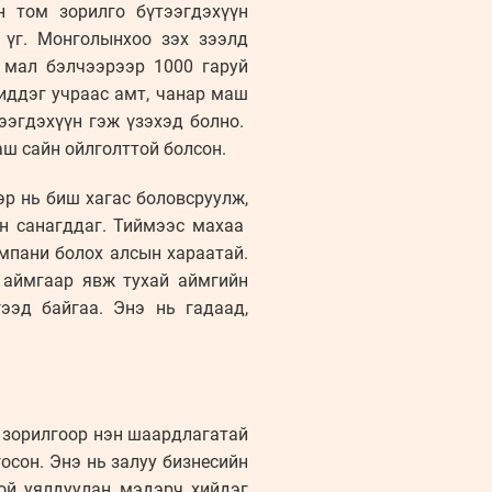
н том зорилго бүтээгдэхүүн
 үг. Монголынхоо зэх зээлд
 мал бэлчээрээр 1000 гаруй
иддэг учраас амт, чанар маш
ээгдэхүүн гэж үзэхэд болно.
ш сайн ойлголттой болсон.
р нь биш хагас боловсруулж,
ан санагддаг. Тиймээс махаа
мпани болох алсын хараатай.
 аймгаар явж тухай аймгийн
ээд байгаа. Энэ нь гадаад,
 зорилгоор нэн шаардлагатай
госон. Энэ нь залуу бизнесийн
ой уялдуулан мэдэрч хийдэг