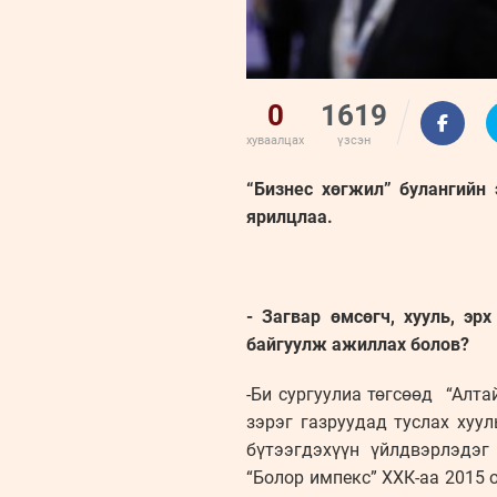
0
1619
хуваалцах
үзсэн
“Бизнес хөгжил” булангийн 
ярилцлаа.
- Загвар өмсөгч, хууль, э
байгуулж ажиллах болов?
-Би сургуулиа төгсөөд “Алта
зэрэг газруудад туслах хуу
бүтээгдэхүүн үйлдвэрлэдэг
“Болор импекс” ХХК-аа 2015 