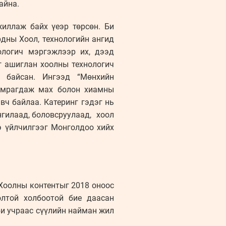
айна.
иллаж байх үеэр төрсөн. Би
рдны Хоол, технологийн ангид
ологич мэргэжлээр их, дээд
г ашиглан хоолны технологич
 байсан. Ингээд “Мөнхийн
хамрагдаж мах болон хиамны
ч байлаа. Катеринг гэдэг нь
нгилаад, боловсруулаад, хоол
э үйлчилгээг Монголдоо хийх
 Хоолны контентыг 2018 оноос
олтой холбоотой бие даасан
би учраас сүүлийн найман жил