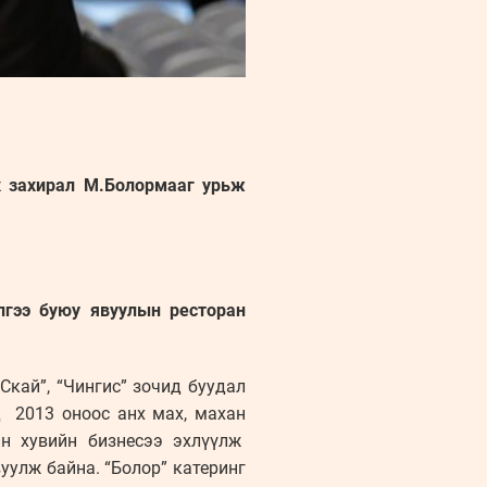
эх захирал М.Болормааг урьж
лгээ буюу явуулын ресторан
Скай”, “Чингис” зочид буудал
д 2013 оноос анх мах, махан
йн хувийн бизнесээ эхлүүлж
уулж байна. “Болор” катеринг