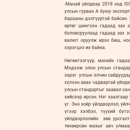
-Манай үйлдвэр 2018 онд IS
улсын гурван А буюу экспорт
барааны дэлгүүртэй байсан. 
өртөг шингээн гадаад зах 
боловсруулаад гадаад зах з
валют оруулж ирэх биш, ноо
хэрэгцээ их байна.
Нөгөөтээгүүр, манайх гада
Мэдээж олон улсын стандарт
зэрэг улсын элчин сайдуудад
хүлээн авах чадвартай үйлдв
улсын стандартыг заавал хан
хийсээр ирсэн. Нэг хаалгаар
үг. Энэ хоёр үйлдвэрлэл, үйл
үгээр хэлбэл, түүхий бүт
үйлдвэрлэлийн зөв урсгалт
төхөөрсөн махыг авч улмаа