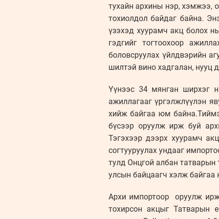
тухайн архины нэр, хэмжээ, 
тохиолдол байдаг байна. Эн
үзэхэд хуурамч акц болох нь
гэдгийг тогтоохоор ажилл
боловсруулах үйлдвэрийн аг
шилтэй вино хадгалан, нууц 
Үүнээс 34 мянган ширхэг н
ажиллагааг үргэлжлүүлэн яв
хийж байгаа юм байна.Тиймэ
бүсээр оруулж ирж буй архи
Тэгэхээр дээрх хуурамч ак
согтууруулах ундааг импорто
тулд Онцгой албан татварын 
улсын байцаагч хэлж байгаа 
Архи импортоор оруулж ирж 
тохирсон акцыг Татварын ер