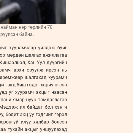
 найман нэр төрлийн 70
рүүлсэн байна.
цыг хуурамчаар үйлдэж буйг
оор мөрдөн шалгах ажиллагаа
Жишээлбэл, Хан-Уул дүүргийн
уурамч архи оруулж ирсэн нь
хөөрөмжөөр шалгахад хуурамч
дит акц биш гэдэг хариу өгсөн
үед уг хуурамч акцыг наасан
мпани ямар нууц тэмдэглэгээ
 Мэдээж ил байдаг бол хэн ч
, бодит акц уу гэдгийг гэрэл
сронгуй илүү хялбар болсон
саа тухайн акцыг уншуулахад