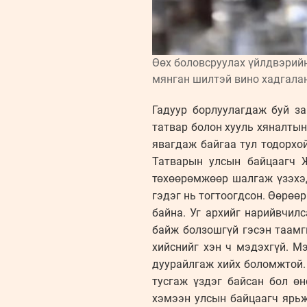
Өөх боловсруулах үйлдвэрийн
мянган шилтэй вино хадгалан
Гадуур борлуулагдаж буй з
татвар болон хууль хяналты
явагдаж байгаа тул тодорхо
Татварын улсын байцаагч Ж.
төхөөрөмжөөр шалгаж үзэхэд
гэдэг нь тогтоогдсон. Өөрөөр
байна. Уг архийг нарийвчил
байж болзошгүй гэсэн таамг
хийснийг хэн ч мэдэхгүй. М
дуурайлгаж хийх боломжтой. 
тусгаж үздэг байсан бол ө
хэмээн улсын байцаагч ярьж