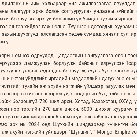
 дийлэнх нь ийм хэлбэрээр үйл ажиллагаагаа явуулдаг 
аны дэлгүүрт архи болон согтууруулах ундааны зүйлийг 
амхи борлуулах эрхгүй бол ашиггүй байдаг тухай ч ярьдаг.
гол ашгаа хийдэг гэж болно. Түүнчлэн дотоодын хуурамч а
 захын дүүргүүд, алслагдсан хөдөө сумдад хяналт сул, 
н үг.
аярын өмнөх өдрүүдэд Цагдаагийн байгууллага олон тоо
үрүүдээр дамжуулан борлуулж байсныг илрүүлсэн.Тодр
тууруулах ундааг худалдан борлуулж, хууль бус орлогоо ну
н шинжтэй үйлдлийг иргэдийн мэдээллийн дагуу энэ оны 
жлэгийг тухайн аж ахуйн нэгжийн үйлдвэр, агуулах мөн “
жлэгээр зохих зөвшөөрөлгүй,стандартын бус, албан ёсны
байж болзошгүй 730 шил архи, Хятад, Казахстан, ОХУ-д 
есөн нэр төрлийн 270 шил виски, 5000 ширхэг хуурамч 
 тул нэрийг мэдээлэх боломжгүй гэж албаны эх сурвалж 
рлэх эрх нь 2024 онд Шүүхийн шийдвэрээр хүчингүй бо
 аж ахуйн нэгжийн үйлдвэрт “Шүншиг”, “ Mongol Empire v