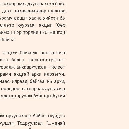
ч төхөөрөмж дуугарахгүй байх
ав дахь төхөөрөмжөөр шалгаж
уурамч акцыг хаана хийсэн бэ
эллээр хуурамч акцыг “Өөх
айман нэр төрлийн 70 мянган
 байна.
ь акцгүй байсныг шалгалтын
лага болон гаальтай тулгалт
урвалж анхааруулсан. Чөлөөт
урамч акцтай архи илрээгүй.
аас илрээд байгаа нь архи,
д өөрсдөө татвараас зугтахын
длага төрүүлж буйг эрх бүхий
лж оруулахаар байна түүндээ
лдэг. Тодруулбал, “...манай