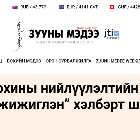
 43.77₮
EUR / 4141.04₮
CHF / 4428.4₮
GB
Ц
БӨХИЙН МЭДЭЭ
ЭРЭН СУРВАЛЖИЛГА
ZUUNII MEDEE WEEKL
рхины нийлүүлэлтийн
ДӨРВӨН ХӨЛТЭЙ АНД
ЭДИЙН ЗАС
на
ХЭВШМЭЛ ОЙЛГОЛТОО
ЭМЭГТЭЙЧ
жижиглэн” хэлбэрт 
й зочин
ӨӨРЧИЛЬЕ
МАНЛАЙЛА
н
МОНГОЛ ӨВ СОЁЛ
ФОТО
ҮНДЭСНИЙ
rum
ТӨВ