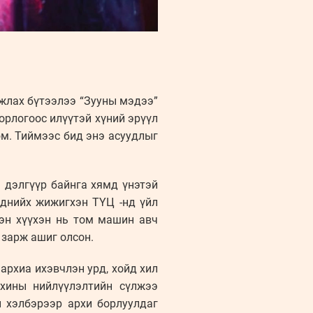
алжлах бүтээлээ “Зууны мэдээ”
орлогоос илүүтэй хүний эрүүл
юм. Тиймээс бид энэ асуудлыг
 дэлгүүр байнга хямд үнэтэй
эднийх жижигхэн ТҮЦ -нд үйл
эн хүүхэн нь том машин авч
 зарж ашиг олсон.
архиа ихэвчлэн урд, хойд хил
рхины нийлүүлэлтийн сүлжээ
 хэлбэрээр архи борлуулдаг