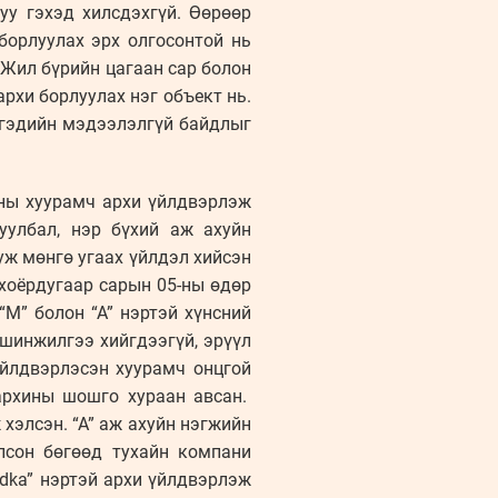
уу гэхэд хилсдэхгүй. Өөрөөр
борлуулах эрх олгосонтой нь
 Жил бүрийн цагаан сар болон
рхи борлуулах нэг объект нь.
иргэдийн мэдээлэлгүй байдлыг
ны хуурамч архи үйлдвэрлэж
уулбал, нэр бүхий аж ахуйн
уж мөнгө угаах үйлдэл хийсэн
хоёрдугаар сарын 05-ны өдөр
М” болон “А” нэртэй хүнсний
 шинжилгээ хийгдээгүй, эрүүл
үйлдвэрлэсэн хуурамч онцгой
архины шошго хураан авсан.
хэлсэн. “А” аж ахуйн нэгжийн
лсон бөгөөд тухайн компани
odka” нэртэй архи үйлдвэрлэж