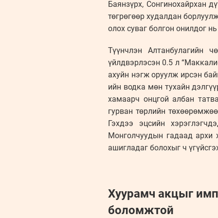
Баянзүрх, Сонгинохайрхан д
төгрөгөөр худалдан борлуулж
олох суваг болгон онилдог нь
Түүнчлэн Алтанбулагийн ч
үйлдвэрлэсэн 0.5 л “Маккали
ахуйн нэгж оруулж ирсэн бай
ийн водка мөн тухайн дэлгүү
хамаарч онцгой албан татв
гурван төрлийн төхөөрөмжөө
Гэхдээ эцсийн хэрэглэгчдэ
Монголчуудын гадаад архи х
ашигладаг болохыг ч үгүйсгэх
Хуурамч акцыг имп
боломжтой