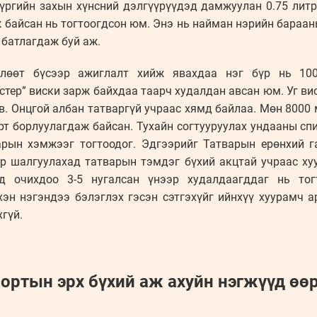
үүргийн захын хүнсний дэлгүүрүүдэд дамжуулан 0.75 литр
 байсан нь тогтоогдсон юм. Энэ нь найман нэрийн бараа
 батлагдаж буй аж.
өлөөт бүсээр ажиглалт хийж явахдаа нэг бүр нь 100
стер” виски зарж байхдаа таарч худалдан авсан юм. Уг ви
в. Онцгой албан татваргүй учраас хямд байлаа. Мөн 8000 м
рт борлуулагдаж байсан. Тухайн согтууруулах ундааны с
арын хэмжээг тогтоодог. Эдгээрийг Татварын ерөнхий г
р шалгуулахад татварын тэмдэг бүхий акцтай учраас хуу
д очихдоо 3-5 нугалсан үнээр худалдаагддаг нь тог
эн нэгэндээ бэлэглэх гэсэн сэтгэхүйг ийнхүү хуурамч 
гүй.
ортын эрх бүхий аж ахуйн нэгжүүд өө