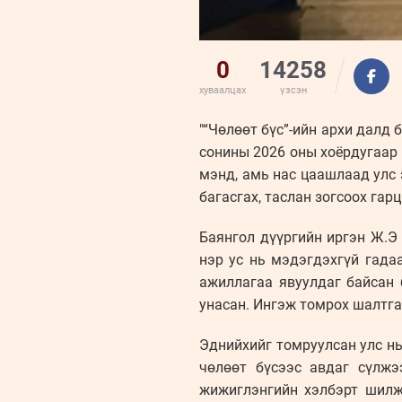
0
14258
хуваалцах
үзсэн
"“Чөлөөт бүс”-ийн архи далд 
сонины 2026 оны хоёрдугаар 
мэнд, амь нас цаашлаад улс 
багасгах, таслан зогсоох гар
Баянгол дүүргийн иргэн Ж.Э
нэр ус нь мэдэгдэхгүй гада
ажиллагаа явуулдаг байсан
унасан. Ингэж томрох шалтга
Эднийхийг томруулсан улс нь
чөлөөт бүсээс авдаг сүлжэ
жижиглэнгийн хэлбэрт шилж