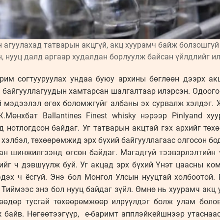
 агуулахад татварын акцгүй, акц хуурамч байж болзошгүй
, нууц далд аргаар худалдан борлуулж байсан үйлдлийг ил
арим согтууруулах ундаа буюу архины бөглөөн дээрх ак
н байгууллагуудын хамтарсан шалгалтаар илэрсэн. Одоог
й мэдээлэл өгөх боломжгүйг албаны эх сурвалж хэлдэг. 
Мөнхбат Ballantines Finest whisky нэрээр Pinlyand х
 нотлогдсон байдаг. Уг татварын акцтай гэх архийг тө
 хэлбэл, төхөөрөмжид эрх бүхий байгууллагаас олгосон бо
сан шинжилгээнд өгсөн байдаг. Магадгүй тээвэрлэлтийн 
ийг ч дэвшүүлж буй. Уг акцад эрх бүхий Үнэт цаасны ко
эдэх ч ёсгүй. Энэ бол Монгол Улсын нууцтай холбоотой.
Тиймээс энэ бол нууц байдаг зүйл. Өмнө нь хуурамч акц уу
нөөдөр тусгай төхөөрөмжөөр илрүүлдэг болж улам болов
 байв. Нөгөөтээгүүр, е-баримт апплэйкейшнээр утаснаа