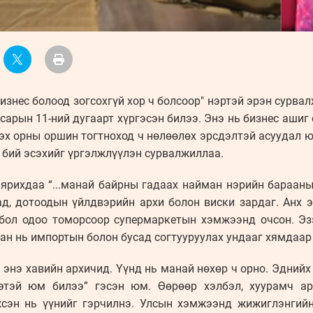
бизнес болоод зогсохгүй хор ч болсоор" нэртэй эрэн сурв
сарын 11-ний дугаарт хүргэсэн билээ. Энэ нь бизнес ашиг 
эх орны оршин тогтноход ч нөлөөлөх эрсдэлтэй асуудал 
ц бий эсэхийг үргэлжлүүлэн сурвалжиллаа.
 ярихдаа “...манай байрны гадаах найман нэрийн барааны
ад, дотоодын үйлдвэрийн архи болон виски зардаг. Анх 
 бол одоо томорсоор супермаркетын хэмжээнд очсон. Эз
ан нь импортын болон бусад согтууруулах ундааг хямдаар
 энэ хавийн архичид. Үүнд нь манай нөхөр ч орно. Эднийх 
этэй юм билээ” гэсэн юм. Өөрөөр хэлбэл, хуурамч а
сэн нь үүнийг гэрчилнэ. Улсын хэмжээнд жижиглэнгийн