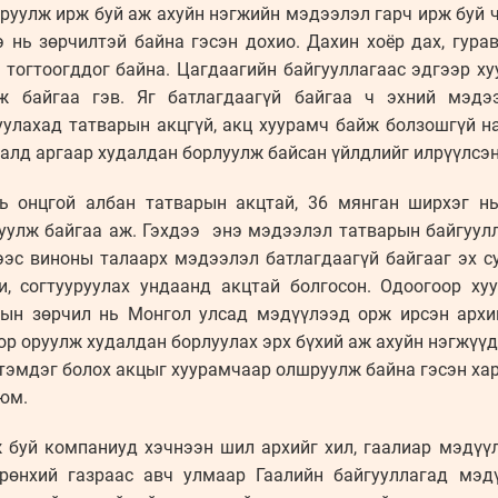
оруулж ирж буй аж ахуйн нэгжийн мэдээлэл гарч ирж буй 
э нь зөрчилтэй байна гэсэн дохио. Дахин хоёр дах, гур
 тогтоогддог байна. Цагдаагийн байгууллагаас эдгээр х
аж байгаа гэв. Яг батлагдаагүй байгаа ч эхний мэдэ
уулахад татварын акцгүй, акц хуурамч байж болзошгүй н
далд аргаар худалдан борлуулж байсан үйлдлийг илрүүлсэн
ь онцгой албан татварын акцтай, 36 мянган ширхэг н
уулж байгаа аж. Гэхдээ энэ мэдээлэл татварын байгуул
эс виноны талаарх мэдээлэл батлагдаагүй байгааг эх с
, согтууруулах ундаанд акцтай болгосон. Одоогоор ху
цын зөрчил нь Монгол улсад мэдүүлээд орж ирсэн архин
ор оруулж худалдан борлуулах эрх бүхий аж ахуйн нэгжүү
тэмдэг болох акцыг хуурамчаар олшруулж байна гэсэн хар
юм.
буй компаниуд хэчнээн шил архийг хил, гаалиар мэдүү
өнхий газраас авч улмаар Гаалийн байгууллагад мэдүү