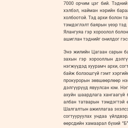
7000 орчим цэг бий. Тэдний
хэлбэл, найман нэрийн бара
холбоотой. Тэд архи болон т
тэмдэглэлт баярын үеэр тэд 
Ялангуяа гэр хороолол болон
ашиглан тэднийг онилдог гэсэ
Энэ жилийн Цагаан сарын б
захын гэр хорооллын дэлгү
нэгжүүдэд хуурамч архи, сог
байж болзошгүй гэмт хэргий
прокурорын зөвшөөрлөөр нэг
дэлгүүрүүд явуулсан юм. Нэг
ахуйн шаардлага хангаагүй 
албан татварын тэмдэгтэй 
Шалгалтын ажиллагаа эхэлсэн
согтууруулах ундаа үйлдвэ
өөрсдийн хамаарал бүхий “Б”