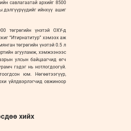
ийн савлагаатай архийг 8500
ны дэлгүүрүүдийг ийнхүү ашиг
00 төгрөгийн үнэтэй ОХУ-д
скиг “Итирнатитур” хэмээх аж
янган төгрөгийн үнэтэй 0.5 л
пиртийн агууламж, хэмжээнээс
азрын улсын байцаагчид өгч
рамч гэдэг нь нотлогдоогүй.
тоогдсон юм. Нөгөөтээгүүр,
архи үйлдвэрлэгчид овжиноор
рсдөө хийх