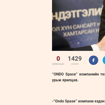
0
1429
хуваалцах
үзсэн
“ONDO Space” компанийн те
урьж ярилцав.
-“Ondo Spase” компани хэдэн