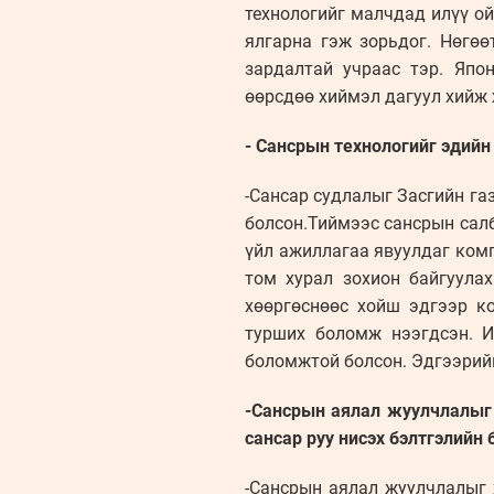
технологийг малчдад илүү ой
ялгарна гэж зорьдог. Нөгөө
зардалтай учраас тэр. Япо
өөрсдөө хиймэл дагуул хийж
- Сансрын технологийг эдийн 
-Сансар судлалыг Засгийн га
болсон.Тиймээс сансрын сал
үйл ажиллагаа явуулдаг комп
том хурал зохион байгуула
хөөргөснөөс хойш эдгээр к
турших боломж нээгдсэн. И
боломжтой болсон. Эдгээрийн
-Сансрын аялал жуулчлалыг 
сансар руу нисэх бэлтгэлийн 
-Сансрын аялал жуулчлалыг х