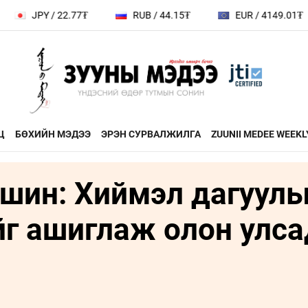
22.77₮
RUB / 44.15₮
EUR / 4149.01₮
CHF 
Ц
БӨХИЙН МЭДЭЭ
ЭРЭН СУРВАЛЖИЛГА
ZUUNII MEDEE WEEKL
шин: Хиймэл дагуул
ДӨРВӨН ХӨЛТЭЙ АНД
ЭДИЙН ЗАС
на
ХЭВШМЭЛ ОЙЛГОЛТОО
ЭМЭГТЭЙЧ
йг ашиглаж олон улса
й зочин
ӨӨРЧИЛЬЕ
МАНЛАЙЛА
н
МОНГОЛ ӨВ СОЁЛ
ФОТО
ҮНДЭСНИЙ
rum
ТӨВ