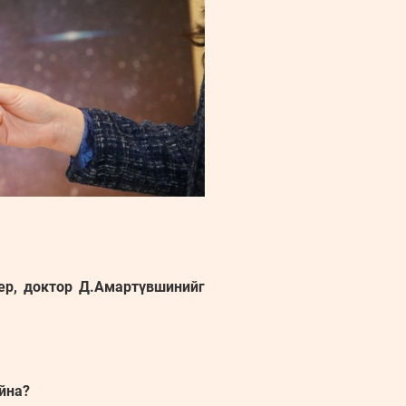
ер, доктор Д.Амартүвшинийг
айна?