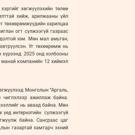
 хэргийг хөгжүүлэхийн төлөө
илттай хийж, арилжааны үйл
эт төхөөрөмжүүдийн харилцаа
иглан огт сүлжээгүй газраас
гдолтой юм. Мөн мал амьтан,
эвтрүүлсэн. Уг төхөөрөмж нь
э хүрээнд 2025 онд холбооны
р манай компанийн 12 хиймэл
өгжүүлээд Монголын “Аргаль,
н чиглэлээр ажиллаж байна.
ээллийг нь аваад байна. Мөн
ох үед интернэтийн сүлжээгүй
гжүүлж байна. Сансраас цаг
длын газартай хамтарч эхний