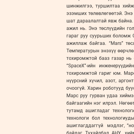
шинжилгээ, туршилтаа хийж 
эзэмших төлөвлөгөөтэй. Энэ 
шат дараалалтай явж байна.
ажил нь. Энэ төслүүдийн гол
гараг руу суурьших боломж 
ажиллаж байгаа. “Mars” тө
Температурын энэхүү өөрчлө
тохиромжтой бааз газар нь 
“SpaceX”-ийн инженерүүди
тохиромжтой гариг юм. Марс
нүүрсний хүчил, азот, арго
очоогүй. Харин роботууд буу
Марс руу гурван удаа хиймэл
байгаагийн нэг илрэл. Нөгөө
тутамд ашигладаг технолог
технологи бол технологиуд
ашиглагддаггүй мэдлэг, “но 
байдаг. Тухайлбал, АНУ хийм