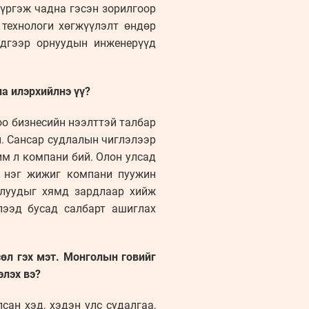
хүргэж чадна гэсэн зорилгоор
 технологи хөгжүүлэлт өндөр
Эдгээр орнуудын инженерүүд
иа илэрхийлнэ үү?
оо бизнесийн нээлттэй талбар
. Сансар судлалын чиглэлээр
им л компани бий. Олон улсад
н нэг жижиг компани пуужин
улуудыг хямд зардлаар хийж
лээд бусад салбарт ашиглах
өл гэх мэт. Монголын говийг
элэх вэ?
сан хэд, хэдэн улс судалгаа,