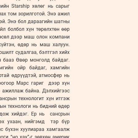
ийн Starship хөлөг нь сарыг
лах том зорилготой. Энэ ажил
эй. Энэ бол дараагийн шатны
үйл болбол хүн төрөлхтөн өөр
төсөл дээр маш олон компани
үйтэн, өдөр нь маш халуун.
шилт судалгаа, бэлтгэл хийх
н бааз Өвөр монголд байдаг.
мгийн ойр байдаг, хамгийн
ртай өдрүүдтэй, атмосфер нь
доогоор Mарс гариг дээр хүн
эр ажиллаж байна. Дэлхийгээс
сансрын технологит хүн итгэж
рын технологи нь бидний өдөр
одож хийдэг. Ер нь сансрын
лэх ухаан, нийгэмд тэр бүр
улс бүхэн хуулиараа хамгаалж
оги “но хау”-г зөвхөн америк