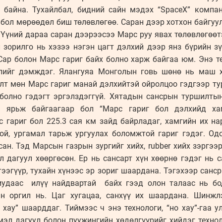
байна. Тухайлбал, бидний сайн мэдэх “SpaceX” компан
бол мөрөөдөл биш төлөвлөгөө. Саран дээр хотхон байгуу
 Үүний дараа саран дээрээсээ Марс руу явах төлөвлөгөөт
 зорилго нь хэзээ нэгэн цагт дэлхий дээр янз бүрийн з
Сар болон Марс гариг байх болно харж байгаа юм. Энэ 
слийг дэмждэг. Ялангуяа Монголын говь шөнө нь маш х
лт мөн Марс гариг манай дэлхийтэй ойролцоо гэдгээр тур
болно гэдэгт эргэлздэггүй. Хятадын сансрын туршилты
йн ярьж байгаагаар бол “Марс гариг бол дэлхийд ха
 гариг бол 225.3 сая км зайд байрладаг, хамгийн их на
нтой, ургамал тарьж ургуулах боломжтой гариг гэдэг. О
сан. Тэд Марсын газрын зургийг хийх, rubber хийх зэргэ
 дагуул хөөргөсөн. Ер нь сансарт хүн хөөрнө гэдэг нь 
тээгүүр, тухайн хүнээс эр зориг шаардана. Тэгэхээр санс
иудаас илүү найдвартай байх гээд олон талаас нь б
ын оргил нь. Цаг хугацаа, санхүү их шаардана. Шинж
хау” шаарддаг. Тиймээс ч энэ технологи, “но хау”-гаа 
эл дагуул болон пуужингийн хөдөлгүүрийг хийдэг технол