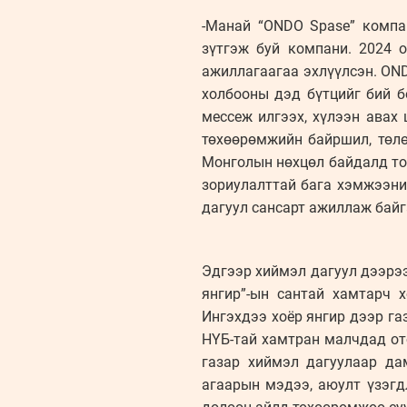
-Манай “ONDO Spase” компан
зүтгэж буй компани. 2024 
ажиллагаагаа эхлүүлсэн. ON
холбооны дэд бүтцийг бий б
мессеж илгээх, хүлээн авах
төхөөрөмжийн байршил, төлө
Монголын нөхцөл байдалд то
зориулалттай бага хэмжээни
дагуул сансарт ажиллаж байг
Эдгээр хиймэл дагуул дээрэ
янгир”-ын сантай хамтарч 
Ингэхдээ хоёр янгир дээр г
НҮБ-тай хамтран малчдад ото
газар хиймэл дагуулаар да
агаарын мэдээ, аюулт үзэгд