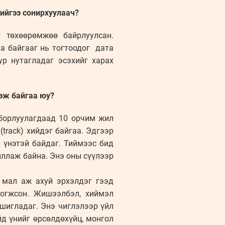
нийгээ сонирхуулаач?
т төхөөрөмжөө байрлуулсан.
на байгааг нь тогтоодог дата
р нутагладаг эсэхийг харах
ээж байгаа юу?
 борлуулагдаад 10 орчим жил
track) хийдэг байгаа. Эдгээр
 үнэтэй байдаг. Тиймээс бид
ллаж байна. Энэ оны сүүлээр
 мал аж ахуй эрхэлдэг гээд
логжсон. Жишээлбэл, хиймэл
шигладаг. Энэ чиглэлээр үйл
д үнийг өрсөлдөхүйц, монгол