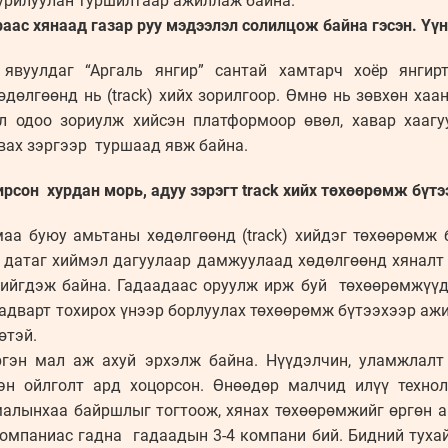
урилуулан туршилтаар ажиллаж байна.
раас хянаад газар руу мэдээлэл солилцож байна гэсэн. Үү
явуулдаг “Аргаль янгир” сантай хамтарч хоёр янгир
өдөлгөөнд нь (track) хийх зорилгоор. Өмнө нь зөвхөн хаа
 одоо зориулж хийсэн платформоор өвөл, хавар хаагуу
ах зэргээр туршаад явж байна.
рсон хурдан морь, адуу зэрэгт track хийх төхөөрөмж бүт
 ямаа буюу амьтаны хөдөлгөөнд (track) хийдэг төхөөрөмж
датаг хиймэл дагуулаар дамжуулаад хөдөлгөөнд хяналт (
ийгдэж байна. Гадаадаас оруулж ирж буй төхөөрөмжүүд
адварт тохирох үнээр борлуулах төхөөрөмж бүтээхээр ажи
өтэй.
гэн мал аж ахуй эрхэлж байна. Нүүдэлчин, уламжлалт
сэн ойлголт ард хоцорсон. Өнөөдөр малчид илүү техно
малынхаа байршлыг тогтоож, хянах төхөөрөмжийг өргөн а
омпаниас гадна гадаадын 3-4 компани бий. Бидний тухай