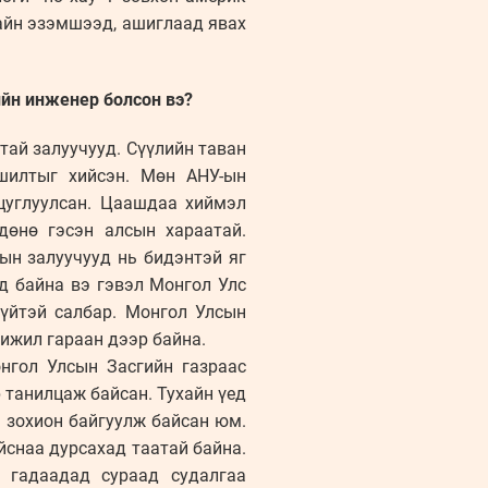
сайн эзэмшээд, ашиглаад явах
ийн инженер болсон вэ?
ай залуучууд. Сүүлийн таван
шилтыг хийсэн. Мөн АНУ-ын
-цуглуулсан. Цаашдаа хиймэл
дөнө гэсэн алсын хараатай.
ын залуучууд нь бидэнтэй яг
д байна вэ гэвэл Монгол Улс
үйтэй салбар. Монгол Улсын
 ижил гараан дээр байна.
нгол Улсын Засгийн газраас
 танилцаж байсан. Тухайн үед
 зохион байгуулж байсан юм.
йснаа дурсахад таатай байна.
 гадаадад сураад судалгаа