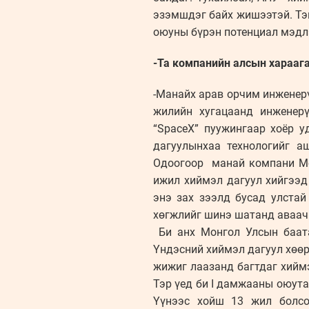
эзэмшдэг байх жишээтэй. Тэг
оюуны бүрэн потенциал мэдлэ
-Та компанийн алсын хараага
-Манайх арав орчим инженер
жилийн хугацаанд инженер
“SpaceX” пуужингаар хоёр у
дагуулынхаа технологийг а
Одоогоор манай компани Мон
ижил хиймэл дагуул хийгээд
энэ зах зээлд бусад улста
хөгжлийг шинэ шатанд аваачи
Би анх Монгол Улсын баата
Үндэсний хиймэл дагуул хөөр
жижиг лаазанд багтдаг хийм
Тэр үед би I дамжааны оюута
Үүнээс хойш 13 жил болсо