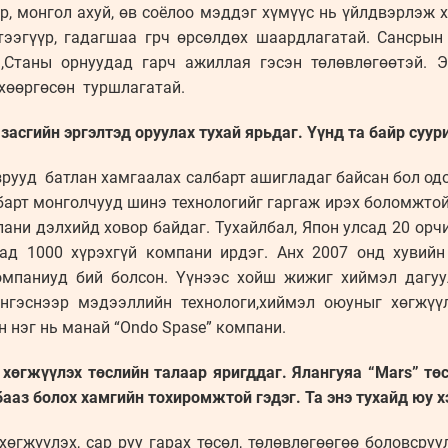
р, монгол ахуй, өв соёлоо мэддэг хүмүүс нь үйлдвэрлэж 
тээгүүр, гадагшаа грч өрсөлдөх шаардлагатай. Сансрын
н,Станы орнуудад гарч ажиллая гэсэн төлөвлөгөөтэй. 
 хөөргөсөн туршлагатай.
засгийн эргэлтэд оруулах тухай ярьдаг. Үүнд та байр суур
зрууд батлан хамгаалах салбарт ашигладаг байсан бол од
барт монголчууд шинэ технологийг гаргаж ирэх боломжтой
ани дэлхийд ховор байдаг. Тухайлбал, Япон улсад 20 орч
хад 1000 хүрэхгүй компани ирдэг. Анх 2007 онд хувий
омпаниуд бий болсон. Үүнээс хойш жижиг хиймэл дагу
нгэснээр мэдээллийн технологи,хиймэл оюуныг хөгжүү
 нэг нь манай “Ondo Spase” компани.
хөгжүүлэх төслийн талаар яригддаг. Ялангуяа “Mars” төс
бааз болох хамгийн тохиромжтой гэдэг. Та энэ тухайд юу х
өгжүүлэх, сар руу гарах төсөл, төлөвлөгөөгөө боловсруул