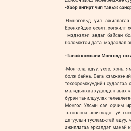
долоон айлд төхөөрөмжөө су
-Хоёр янгирт чип тавьж санс
-Өмнөговьд үйл ажиллагаа 
Ерөнхийдөө өсөлт, хөгжилт х
мэдээлэл авдаг байсан бол
боломжтой дата мэдээлэл ав
-Танай компани Монголд тохи
-Монголд адуу, үхэр, хонь,
болж байна. Бага хэмжээний 
төхөөрөмжүүдийн судалгаа х
малчдынхаа худалдан авах ч
бүрэн танилцуулах төлөвлөгө
Монгол Улсын сая орчим ир
технологи ашигладаггүй гэ
дагуулын тусламжтай адуу, 
ажиллагаа эрхэлдэг манай к