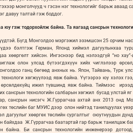
эхээр монголчууд ч гэсэн нэг технологийг барьж аваад 
г давуу талтай гэж боддог.
а юу гэж тодорхойлж байна. Та яагаад сансрын технолог
үүдтэй. Бүгд Монголдоо мэргэжил эзэмшсэн 25 орчим наст
үүдээ бэлтгэж Герман, Японд хиймэл дагуулынхаа тур
даа хөөргөлт хийсэн. Ингэснээр бид нэлээдгүй “но хау”
шиглаж олон улсад бүтээгдэхүүн хийх чиглэлээр өрсөл
голдоо ганц бөгөөд анхных нь. Япон, Тайвань, Турк улс
 технологи хөгжүүлээд явж байна. Үүгээрээ юу хэлэх гээ
й өрсөлдөхүйц ижил түвшинд явж байна. Тиймээс ирээд
х сансрын технологийн салбарын хөгжил бусад улстай яг
р, сансрын нисэгч Ж.Гүррагчаа ахтай анх 2013 онд Мо
гөх төслийн баг МУИС дээр олон нийтэд танилцуулах үеэр
эл дагуулыг хөөргөх төслийн сургалтыг оюутнуудын дунд
н байхдаа Ж.Гүррагчаа баатартай гар барьж танилцаж ба
н байна. Би сансрын технологийн инженерээр дотоод,