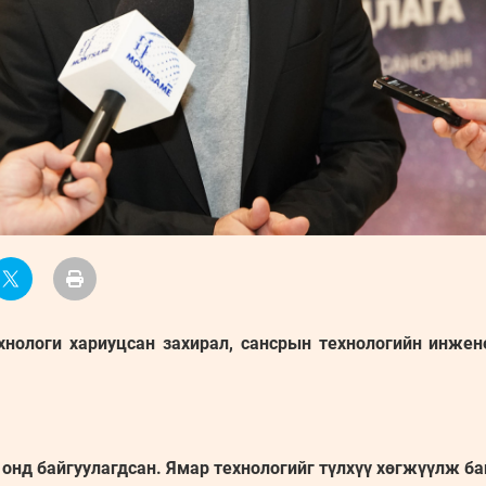
хнологи хариуцсан захирал, сансрын технологийн инжен
 онд байгуулагдсан. Ямар технологийг түлхүү хөгжүүлж б