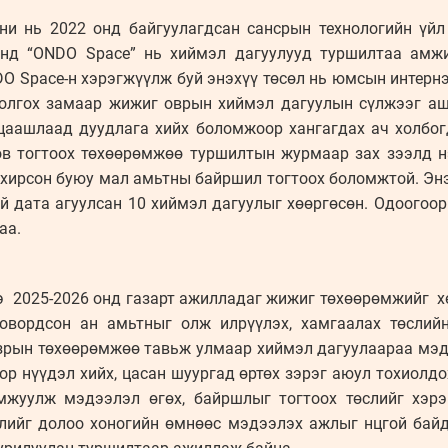
и нь 2022 онд байгуулагдсан сансрын технологийн үйл
онд “ONDO Space” нь хиймэл дагуулууд туршилтаа амж
DO Space-н хэрэгжүүлж буй энэхүү төсөл нь юмсын интерн
олгох замаар жижиг оврын хиймэл дагуулын сүлжээг аш
 цаашлаад дуудлага хийх боломжоор хангагдах ач холбо
в тогтоох төхөөрөмжөө туршилтын журмаар зах зээлд н
хирсон буюу мал амьтны байршил тогтоох боломжтой. Эн
й дата агуулсан 10 хиймэл дагуулыг хөөргөсөн. Одоогоо
аа.
э 2025-2026 онд газарт ажилладаг жижиг төхөөрөмжийг х
ховордсон ан амьтныг олж илрүүлэх, хамгаалах төслий
азрын төхөөрөмжөө тавьж улмаар хиймэл дагуулаараа мэд
р нүүдэл хийх, цасан шуургад өртөх зэрэг аюул тохиолд
мжуулж мэдээлэл өгөх, байршлыг тогтоох төслийг хэрэ
лийг долоо хоногийн өмнөөс мэдээлэх ажлыг нцгой бай