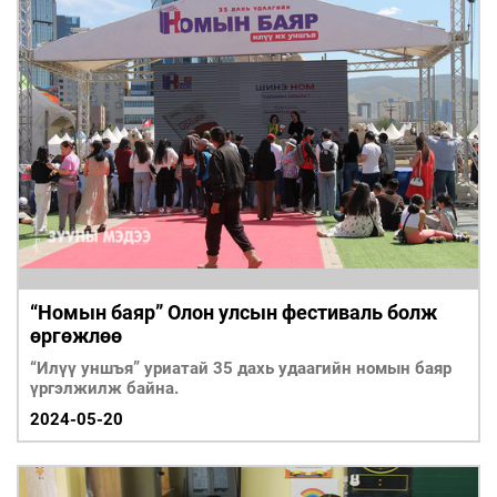
“Номын баяр” Олон улсын фестиваль болж
өргөжлөө
“Илүү уншъя” уриатай 35 дахь удаагийн номын баяр
үргэлжилж байна.
2024-05-20