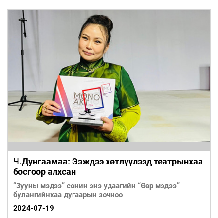
Ч.Дунгаамаа: Ээждээ хөтлүүлээд театрынхаа
босгоор алхсан
“Зууны мэдээ” сонин энэ удаагийн “Өөр мэдээ”
булангийнхаа дугаарын зочноо
2024-07-19