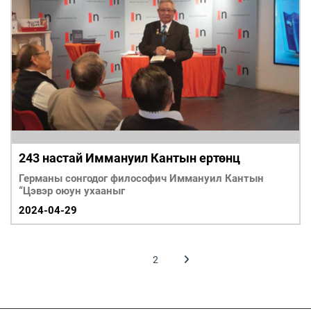
243 настай Иммануил Кантын ертөнц
Германы сонгодог философич Иммануил Кантын
“Цэвэр оюун ухааныг
2024-04-29
1
2