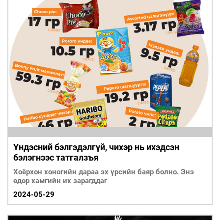
Үндэсний бэлгэдэлгүй, чихэр нь ихэдсэн
бэлэгнээс татгалзъя
Хоёрхон хоногийн дараа эх үрсийн баяр болно. Энэ
өдөр хамгийн их зарагддаг
2024-05-29