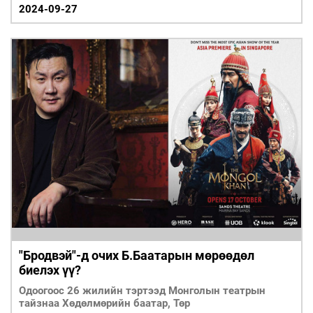
М.Дариймааг урьж ярилцлаа.
2024-09-27
"Бродвэй"-д очих Б.Баатарын мөрөөдөл
биелэх үү?
Одоогоос 26 жилийн тэртээд Монголын театрын
тайзнаа Хөдөлмөрийн баатар, Төр