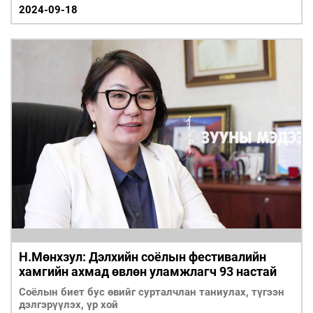
2024-09-18
Н.Мөнхзул: Дэлхийн соёлын фестивалийн
хамгийн ахмад өвлөн уламжлагч 93 настай
Соёлын биет бус өвийг сурталчлан таниулах, түгээн
дэлгэрүүлэх, үр хой