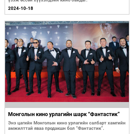
үзэж өссөн хүүхэлдэйн кино байдаг.
2024-10-18
Монголын кино урлагийн шарк “Фантастик”
Энэ цагийн Монголын кино урлагийн салбарт хамгийн
амжилттай яваа продакшн бол “Фантастик”.