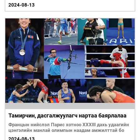
2024-08-13
Тамирчин, дасгалжуулагч нартаа баярлалаа
Францын нийслэл Парис хотноо XXXIII дахь удаагийн
цэнгэлийн манлай олимпын наадам амжилттай бо
2024-08-13