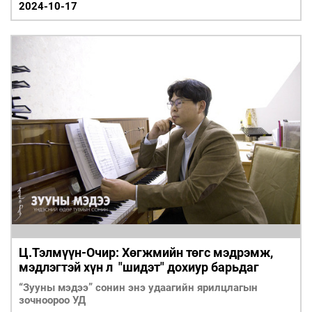
2024-10-17
Ц.Тэлмүүн-Очир: Хөгжмийн төгс мэдрэмж,
мэдлэгтэй хүн л "шидэт" дохиур барьдаг
“Зууны мэдээ” сонин энэ удаагийн ярилцлагын
зочноороо УД