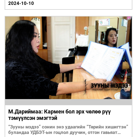
2024-10-10
М.Дариймаа: Кармен бол эрх чөлөө рүү
тэмүүлсэн эмэгтэй
“Зууны мэдээ” сонин энэ удаагийн “Төрийн хишигтэн”
буландаа УДБЭТ-ын гоцлол дуучин, отгон гавьяат