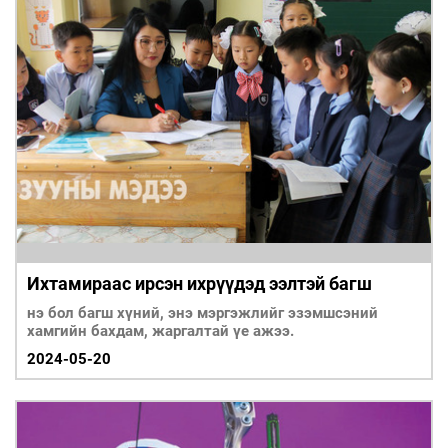
Ихтамираас ирсэн ихрүүдэд ээлтэй багш
нэ бол багш хүний, энэ мэргэжлийг эзэмшсэний
хамгийн бахдам, жаргалтай үе ажээ.
2024-05-20