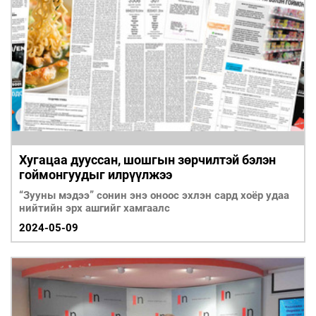
Хугацаа дууссан, шошгын зөрчилтэй бэлэн
гоймонгуудыг илрүүлжээ
“Зууны мэдээ” сонин энэ оноос эхлэн сард хоёр удаа
нийтийн эрх ашгийг хамгаалс
2024-05-09