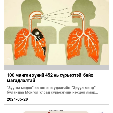
100 мянган хүний 452 нь сүрьеэтэй байх
магадлалтай
“Зууны мэдээ” сонин энэ удаагийн “Эрүүл мэнд”
буландаа Монгол Улсад сүрьеэгийн нөхцөл ямар
байгаа тухай сүүлийн үеийн мэдээллийг хүргэхээр
2024-05-29
бэлтгэлээ.