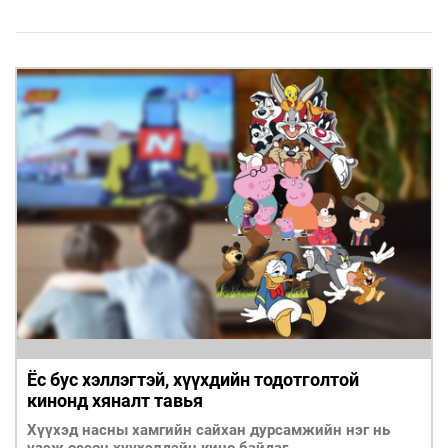
ҮНДЭСНИЙ
ВИДЕО
Бизнес
ФОТО
МЭДЭЭЛЛИЙН
хөгжил
ZUUNII
ТӨВ
Leaderships
УРЛАГ
MEDEE
forum
Бүртгүүлэх
WEEKLY
Нэвтрэх
Ёс бус хэллэгтэй, хүүхдийн тодотголтой
кинонд хяналт тавья
Хүүхэд насны хамгийн сайхан дурсамжийн нэг нь