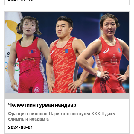
Чөлөөтийн гурван найдвар
Францын нийслэл Парис хотноо зуны XXXIII дахь
олимпын наадам а
2024-08-01