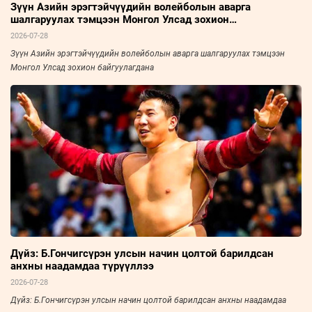
Зүүн Азийн эрэгтэйчүүдийн волейболын аварга
шалгаруулах тэмцээн Монгол Улсад зохион
байгуулагдана
2026-07-28
Зүүн Азийн эрэгтэйчүүдийн волейболын аварга шалгаруулах тэмцээн
Монгол Улсад зохион байгуулагдана
Дүйз: Б.Гончигсүрэн улсын начин цолтой барилдсан
анхны наадамдаа түрүүллээ
2026-07-28
Дүйз: Б.Гончигсүрэн улсын начин цолтой барилдсан анхны наадамдаа