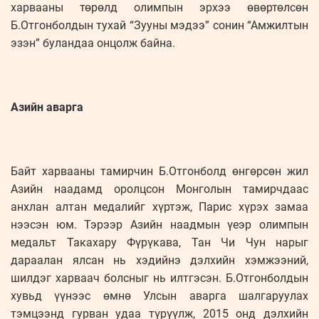
харвааны төрөлд олимпын эрхээ өвөртөлсөн
Б.Отгонболдын тухай “Зууны мэдээ” сонин “Амжилтын
эзэн” буландаа онцолж байна.
Азийн аварга
Байт харвааны тамирчин Б.Отгонболд өнгөрсөн жил
Азийн наадамд оролцсон Монголын тамирчдаас
анхлан алтан медалийг хүртэж, Парис хүрэх замаа
нээсэн юм. Тэрээр Азийн наадмын үеэр олимпын
медальт Такахару Фүрүкава, Тан Чи Чун нарыг
дараалан ялсан нь хэдийнэ дэлхийн хэмжээний,
шилдэг харваач болсныг нь илтгэсэн. Б.Отгонболдын
хувьд үүнээс өмнө Улсын аварга шалгаруулах
тэмцээнд гурван удаа түрүүлж, 2015 онд дэлхийн