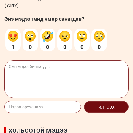
(7342)
Энэ мэдээ танд ямар санагдав?
1
0
0
0
0
0
ИЛГЭЭХ
ХОЛБООТОЙ МЭДЭЭ