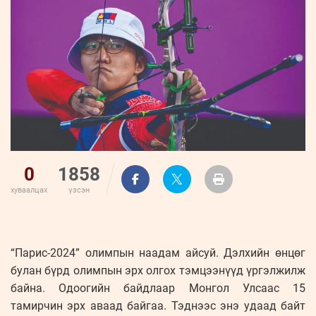
ҮНДЭСНИЙ
ВИДЕО
Бизнес
ФОТО
МЭДЭЭЛЛИЙН
хөгжил
ZUUNII
ТӨВ
Leaderships
УРЛАГ
MEDEE
forum
Бүртгүүлэх
WEEKLY
Нэвтрэх
0
1858
хуваалцах
үзсэн
“Парис-2024” олимпын наадам айсуй. Дэлхийн өнцөг
булан бүрд олимпын эрх олгох тэмцээнүүд үргэлжилж
байна. Одоогийн байдлаар Монгол Улсаас 15
тамирчин эрх аваад байгаа. Тэднээс энэ удаад байт