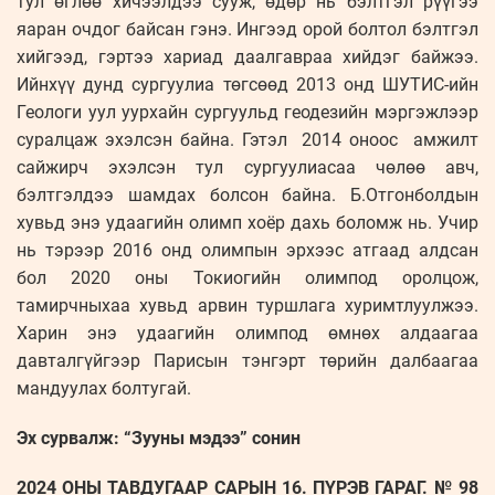
тул өглөө хичээлдээ сууж, өдөр нь бэлтгэл рүүгээ
яаран очдог байсан гэнэ. Ингээд орой болтол бэлтгэл
хийгээд, гэртээ хариад даалгавраа хийдэг байжээ.
Ийнхүү дунд сургуулиа төгсөөд 2013 онд ШУТИС-ийн
Геологи уул уурхайн сургуульд геодезийн мэргэжлээр
суралцаж эхэлсэн байна. Гэтэл 2014 оноос амжилт
сайжирч эхэлсэн тул сургуулиасаа чөлөө авч,
бэлтгэлдээ шамдах болсон байна. Б.Отгонболдын
хувьд энэ удаагийн олимп хоёр дахь боломж нь. Учир
нь тэрээр 2016 онд олимпын эрхээс атгаад алдсан
бол 2020 оны Токиогийн олимпод оролцож,
тамирчныхаа хувьд арвин туршлага хуримтлуулжээ.
Харин энэ удаагийн олимпод өмнөх алдаагаа
давталгүйгээр Парисын тэнгэрт төрийн далбаагаа
мандуулах болтугай.
Эх сурвалж: “Зууны мэдээ” сонин
2024 ОНЫ ТАВДУГААР САРЫН 16. ПҮРЭВ ГАРАГ. № 98