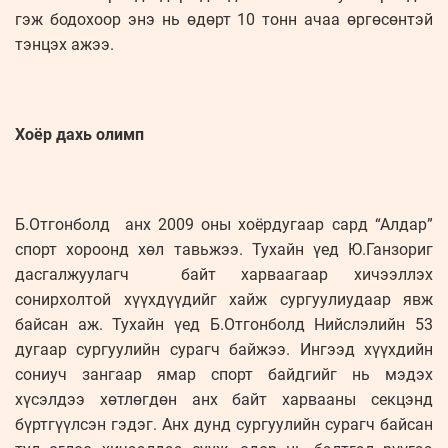
гэж бодохоор энэ нь өдөрт 10 тонн ачаа өргөсөнтэй
тэнцэх ажээ.
Хоёр дахь олимп
Б.Отгонболд анх 2009 оны хоёрдугаар сард “Алдар”
спорт хороонд хөл тавьжээ. Тухайн үед Ю.Ганзориг
дасгалжуулагч байт харваагаар хичээллэх
сонирхолтой хүүхдүүдийг хайж сургуулиудаар явж
байсан аж. Тухайн үед Б.Отгонболд Нийслэлийн 53
дугаар сургуулийн сурагч байжээ. Ингээд хүүхдийн
сониуч зангаар ямар спорт байдгийг нь мэдэх
хүсэлдээ хөтлөгдөн анх байт харвааны секцэнд
бүртгүүлсэн гэдэг. Анх дунд сургуулийн сурагч байсан