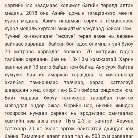
цэргийн Их наадмаас холимог багийн төрөлд алтан
медаль, 2018 онд Азийн цомын тэмцээнээс мөнгө,
хүрэл медаль, Азийн наадмын сорилго тэмцээнээс
хүрэл медаль хүртсэн амжилтыг үзүүлээд байсан юм.
Түүний хичээллэдэг “recurve” төрөл өмнө нь дөрвөн
зайнаас харвадаг байсан бол одоо олимпын зай буюу
70 метрээс харвадаг болжээ. 70 метрийн гадаа
талбайн харвааны бай нь 1.3х1.3м хэмжээтэй. Харин
заалны зай 18 метр байдаг юм байна. Анх сурч байгаа
хүмүүст бай их амархан харагддаг ч хичээллээд
эхэлбэл тамирчнаас тэвчээр, хараа, сэтгэлзүй
шаардсан хүнд спорт гэж Б.Отгонболд онцолсон юм.
Байт харвааг буруу техникээр харавбал гэмтэх
магадлал өндөр ажээ. Өөрийн нас, биеийн жиндээ
тохирсон нумаар харвах нь эрсдэлээс хамгаалах
хамгийн зөв арга гэнэ. Нум 2-3 кг жинтэй. Хөвчөө
татахаар 20 кг ачааг өргөж байгаатай дүйцдэг юм
байна. Тамирчид өдөрт дээд тал нь 500 сум харвадаг