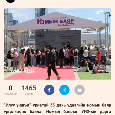
ҮНДЭСНИЙ
ВИДЕО
Бизнес
ФОТО
МЭДЭЭЛЛИЙН
хөгжил
ZUUNII
ТӨВ
Leaderships
УРЛАГ
MEDEE
forum
Бүртгүүлэх
WEEKLY
Нэвтрэх
0
1465
хуваалцах
үзсэн
“Илүү уншъя” уриатай 35 дахь удаагийн номын баяр
үргэлжилж байна. Номын баярыг УИХ-ын дарга