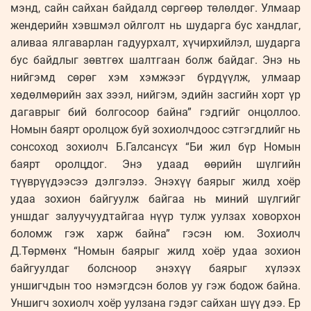
мэнд, сайн сайхан байдалд сөргөөр төлөлдөг. Улмаар
жендерийн хэвшмэл ойлголт нь шударга бус хандлаг,
аливаа ялгаварлан гадуурхалт, хүчирхийлэл, шударга
бус байдлыг зөвтгөх шалтгаан болж байдаг. Энэ нь
нийгэмд сөрөг хэм хэмжээг бүрдүүлж, улмаар
хөдөлмөрийн зах зээл, нийгэм, эдийн засгийн хорт үр
дагаврыг бий болгосоор байна” гэдгийг онцоллоо.
Номын баярт оролцож буй зохиолчдоос сэтгэгдлийг нь
сонсоход зохиолч Б.Галсансүх “Би жил бүр Номын
баярт оролцдог. Энэ удаад өөрийн шүлгийн
түүврүүдээсээ дэлгэлээ. Энэхүү баярыг жилд хоёр
удаа зохион байгуулж байгаа нь миний шүлгийг
уншдаг залуучуудтайгаа нүүр тулж уулзах ховорхон
боломж гэж харж байна” гэсэн юм. Зохиолч
Д.Төрмөнх “Номын баярыг жилд хоёр удаа зохион
байгуулдаг болсноор энэхүү баярыг хүлээх
уншигчдын тоо нэмэгдсэн болов уу гэж бодож байна.
Уншигч зохиолч хоёр уулзана гэдэг сайхан шүү дээ. Ер