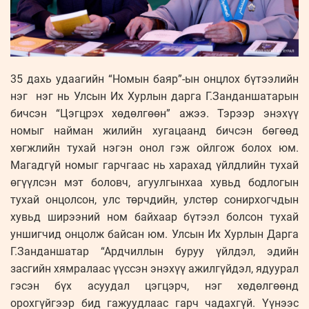
35 дахь удаагийн “Номын баяр”-ын онцлох бүтээлийн
нэг нэг нь Улсын Их Хурлын дарга Г.Занданшатарын
бичсэн “Цэгцрэх хөдөлгөөн” ажээ. Тэрээр энэхүү
номыг найман жилийн хугацаанд бичсэн бөгөөд
хөгжлийн тухай нэгэн онол гэж ойлгож болох юм.
Магадгүй номыг гарчгаас нь харахад үйлдлийн тухай
өгүүлсэн мэт боловч, агуулгынхаа хувьд бодлогын
тухай онцолсон, улс төрчдийн, улстөр сонирхогчдын
хувьд ширээний ном байхаар бүтээл болсон тухай
уншигчид онцолж байсан юм. Улсын Их Хурлын Дарга
Г.Занданшатар “Ардчиллын буруу үйлдэл, эдийн
засгийн хямралаас үүссэн энэхүү ажилгүйдэл, ядуурал
гэсэн бүх асуудал цэгцэрч, нэг хөдөлгөөнд
орохгүйгээр бид гажуудлаас гарч чадахгүй. Үүнээс