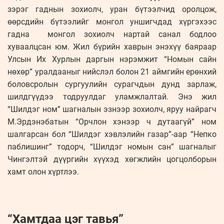
зэрэг гаднын зохиолч, уран бүтээлчид оролцож,
өөрсдийн бүтээлийг монгол уншигчдад хүргэхээс
гадна монгол зохиолч нартай санал бодлоо
хуваалцсан юм. Жил бүрийн хаврын энэхүү баяраар
Улсын Их Хурлын даргын нэрэмжит “Номын сайн
нөхөр” уралдааныг нийслэл болон 21 аймгийн ерөнхий
боловсролын сургуулийн сурагчдын дунд зарлаж,
шилдгүүдээ тодруулдаг уламжлалтай. Энэ жил
“Шилдэг ном” шагналын эзнээр зохиолч, яруу найрагч
М.Эрдэнэбатын “Орчлон хэнээр ч дутаагүй” ном
шалгарсан бол “Шилдэг хэвлэлийн газар”-аар “Непко
паблишинг” тодорч, “Шилдэг номын сан” шагналыг
Чингэлтэй дүүргийн хүүхэд хөгжлийн цогцолборын
хамт олон хүртлээ.
“Хамтдаа цэг тавья”