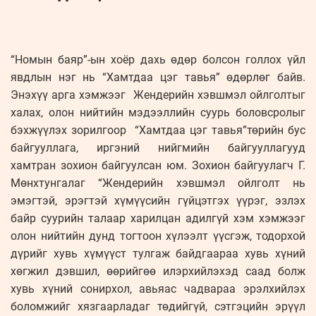
“Номын баяр”-ын хоёр дахь өдөр болсон голлох үйл
явдлын нэг нь “Хамтдаа цэг тавья” өдөрлөг байв.
Энэхүү арга хэмжээг Жендерийн хэвшмэл ойлголтыг
халах, олон нийтийн мэдээллийн суурь боловсролыг
бэхжүүлэх зорилгоор “Хамтдаа цэг тавья”төрийн бус
байгууллага, иргэний нийгмийн байгууллагууд
хамтран зохион байгуулсан юм. Зохион байгуулагч Г.
Мөнхтунгалаг “Жендерийн хэвшмэл ойлголт нь
эмэгтэй, эрэгтэй хүмүүсийн гүйцэтгэх үүрэг, эзлэх
байр суурийн талаар харилцан адилгүй хэм хэмжээг
олон нийтийн дунд тогтоон хүлээлт үүсгэж, тодорхой
дүрийг хувь хүмүүст тулгаж байдгаараа хувь хүний
хөгжил дэвшил, өөрийгөө илэрхийлэхэд саад болж
хувь хүний сонирхол, авьяас чадвараа эрэлхийлэх
боломжийг хязгаарладаг төдийгүй, сэтгэцийн эрүүл