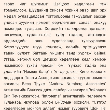
гарах чиг шугамыг Цэгцрэх хөдөлгөөн гэж
томьёолсон. Шуудайнд хийсэн үхрийн эвэр шиг эрх
мэдэл булаацалдсан тогтолцооны гажуудлыг зассан
үндсэн хуулийн нэмэлт өөрчлөлтийн санааг энэхүү
номондоо тусгасан. Хөгжлийн гольдролыг цэгцэлж,
чиглүүлж, хурдасгахын тулд гадаад, дотоодын
эрдэмтдийн олон судалгаанд тулгуурласан
бүтээлүүдээс шүүн тунгааж, өөрийн эргэцүүллээ
таван бүлэгт багтаан уншигч танд хүргэж байна.
Угтаа, хөгжил бол цэгцрэх хөдөлгөөн юм.” хэмээн
номынхоо тухай ярьсан юм. Үүнээс гадна энэ
удаагийн “Номын баяр”-т Унгар улсын Кино хорооны
дэд дарга Пэшти Акош, кино зохиолч, түүхэн романы
зохиолч Бела Трукс, “Andrew Nurnberg Associates”
агентлагийн Бангкок дахь салбарын захирал Вийрават
Биг Течакижаторн, “Introtema” агентлагийн төлөөлөгч
Гульнара Якупова болон БНСУ-ын зохиолч, “Сэтгэл
хөдөлгөсөн монгол аялал” номыг туурвигч Шон Пё