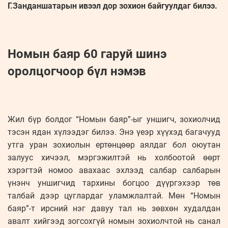
Г.Занданшатарын ивээл дор зохион байгуулдаг билээ.
Номын баяр 60 гаруй шинэ
оролцогчоор бүл нэмэв
Жил бүр болдог “Номын баяр”-ыг уншигч, зохиолчид
тэсэн ядан хүлээдэг билээ. Энэ үеэр хүүхэд багачууд
утга уран зохиолын ертөнцөөр аялдаг бол оюутан
залуус хичээл, мэргэжилтэй нь холбоотой өөрт
хэрэгтэй номоо авахаас эхлээд салбар салбарын
үнэнч уншигчид тархины богцоо дүүргэхээр төв
талбай дээр цуглардаг уламжлалтай. Мөн “Номын
баяр”-т ирсний нэг давуу тал нь зөвхөн худалдан
авалт хийгээд зогсохгүй номын зохиолчтой нь санал