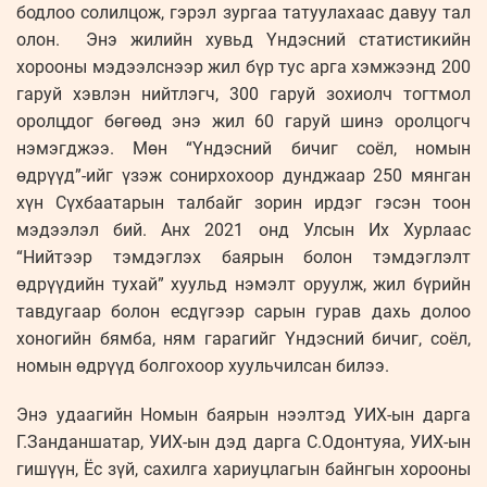
бодлоо солилцож, гэрэл зургаа татуулахаас давуу тал
олон. Энэ жилийн хувьд Үндэсний статистикийн
хорооны мэдээлснээр жил бүр тус арга хэмжээнд 200
гаруй хэвлэн нийтлэгч, 300 гаруй зохиолч тогтмол
оролцдог бөгөөд энэ жил 60 гаруй шинэ оролцогч
нэмэгджээ. Мөн “Үндэсний бичиг соёл, номын
өдрүүд”-ийг үзэж сонирхохоор дунджаар 250 мянган
хүн Сүхбаатарын талбайг зорин ирдэг гэсэн тоон
мэдээлэл бий. Анх 2021 онд Улсын Их Хурлаас
“Нийтээр тэмдэглэх баярын болон тэмдэглэлт
өдрүүдийн тухай” хуульд нэмэлт оруулж, жил бүрийн
тавдугаар болон есдүгээр сарын гурав дахь долоо
хоногийн бямба, ням гарагийг Үндэсний бичиг, соёл,
номын өдрүүд болгохоор хуульчилсан билээ.
Энэ удаагийн Номын баярын нээлтэд УИХ-ын дарга
Г.Занданшатар, УИХ-ын дэд дарга С.Одонтуяа, УИХ-ын
гишүүн, Ёс зүй, сахилга хариуцлагын байнгын хорооны