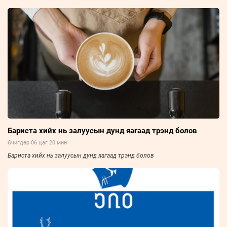
Бариста хийх нь залуусын дунд яагаад трэнд болов
Өчигдөр 06 цаг 20 мин
Бариста хийх нь залуусын дунд яагаад трэнд болов