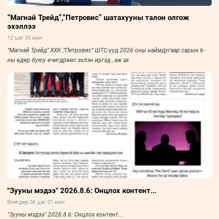
“Магнай Трейд”,“Петровис” шатахууны талон олгож
эхэллээ
12 цаг 35 мин
“Магнай Трейд” ХХК ,“Петровис” ШТС-ууд 2026 оны наймдугаар сарын 6-
ны өдөр буюу өчигдрөөс эхлэн иргэд , аж ах
"Зууны мэдээ" 2026.8.6: Онцлох контент...
Өчигдөр 06 цаг 31 мин
"Зууны мэдээ" 2026.8.6: Онцлох контент...