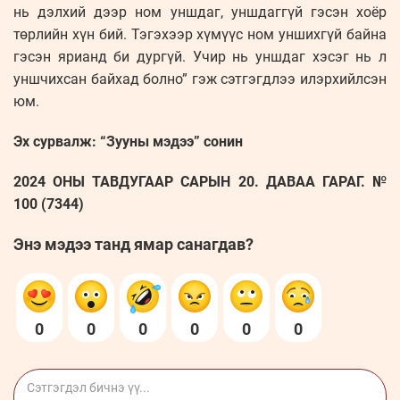
нь дэлхий дээр ном уншдаг, уншдаггүй гэсэн хоёр
төрлийн хүн бий. Тэгэхээр хүмүүс ном уншихгүй байна
гэсэн ярианд би дургүй. Учир нь уншдаг хэсэг нь л
уншчихсан байхад болно” гэж сэтгэгдлээ илэрхийлсэн
юм.
Эх сурвалж: “Зууны мэдээ” сонин
2024 ОНЫ ТАВДУГААР САРЫН 20. ДАВАА ГАРАГ. №
100 (7344)
Энэ мэдээ танд ямар санагдав?
0
0
0
0
0
0