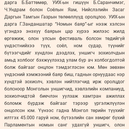
дарга Б.Баттөмөр, УИХ-ын гишүүн Б.Саранчимэг,
Ч.Ундрам болон Соёлын Яам, Нийслэлийн Засаг
Даргын Тамгын Газрын төлөөллүүд оролцлоо. УИХ-ын
дарга Г.Занданшатар “Номын баяр”-ыг нээж хэлсэн
үгэндээ энэхүү баярын цар хүрээ жилээс жилд
өргөжиж, олон улсын фестиваль болсон төдийгүй
үндэстнийхээ түүх, соёл, ном судар, түүнийг
бүтээгчдийг хүндлэн дээдлэх, уншигч зохиолчдын
амьд холбоог бэхжүүлэхэд улам бүр ач холбогдолтой
болж байгааг онцлон тэмдэглэсэн юм. Мөн зөвхөн
үндэсний хэмжээний баяр биш, гаднын орнуудаас нэр
хүндтэй зохиолч, хэвлэн нийтлэгчид ирж оролцдог
болсноор Монголын уншигчид, хэвлэлийн компаниуд,
зохиолчидтой биечлэн уулзаж хамтран ажиллах
боломж бүрдэж байгааг тэрээр үргэлжлүүлэн
онцолсон юм. Үүнээс гадна Монгол төрийн түүхийг
илтгэх 45.000 гаруй ном, бүтээлийн сан хөмрөг бүхий
Парламентын номын санг удахгүй уншигч, олон