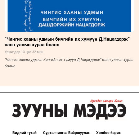
“Чингис хааны удмын бичгийн их хүмүүн Д.Нацагдорж”
олон улсын хурал болно
Уржигдар 13 цаг 32 мин
“Чингис хааны удмын бичгийн их хүмүүн Д.Нацагдорж” олон улсын хурал
болно
Бидний тухай
Сурталчилгаа Байршуулах
Холбоо барих