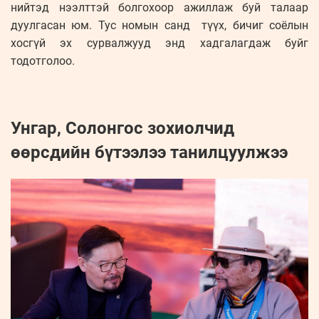
нийтэд нээлттэй болгохоор ажиллаж буй талаар
дуулгасан юм. Тус номын санд түүх, бичиг соёлын
хосгүй эх сурвалжууд энд хадгалагдаж буйг
тодотголоо.
Унгар, Солонгос зохиолчид
өөрсдийн бүтээлээ танилцуулжээ