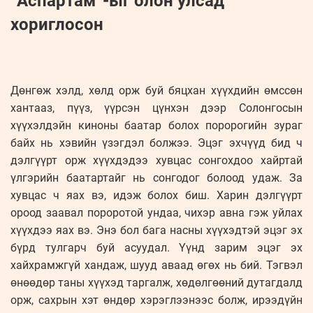
“Аспартам”-ыг олон улсад
хориглосон
Дөнгөж хэлд, хөлд орж буй бяцхан хүүхдийн өмссөн
хантааз, пүүз, үүрсэн цүнхэн дээр Солонгосын
хүүхэлдэйн киноны баатар болох поророгийн зураг
байх нь хэвийн үзэгдэл болжээ. Эцэг эхчүүд бид ч
дэлгүүрт орж хүүхдэдээ хувцас сонгохдоо хайртай
үлгэрийн баатартайг нь сонгодог болоод удаж. За
хувцас ч яах вэ, идэж болох биш. Харин дэлгүүрт
ороод заавал пороротой ундаа, чихэр авна гэж уйлах
хүүхдээ яах вэ. Энэ бол бага насны хүүхэдтэй эцэг эх
бүрд тулгарч буй асуудал. Үүнд зарим эцэг эх
хайхрамжгүй хандаж, шууд аваад өгөх нь бий. Тэгвэл
өнөөдөр таны хүүхэд таргалж, хөдөлгөөний дутагдалд
орж, сахрын хэт өндөр хэрэглээнээс болж, ирээдүйн