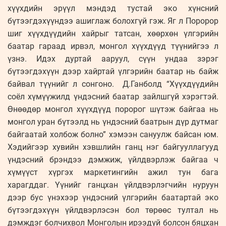
хүүхдийн эрүүл мэндэд тустай эко хүнсний
бүтээгдэхүүндээ ашиглаж болохгүй гэж. Яг л Поророр
шиг хүүхдүүдийн хайрыг татсан, хөөрхөн үлгэрийн
баатар гараад ирвэл, монгол хүүхдүүд түүнийгээ л
үзнэ. Идэх дуртай ааруул, сүүн ундаа зэрэг
бүтээгдэхүүн дээр хайртай үлгэрийн баатар нь байж
байвал түүнийг л сонгоно. Д.Ганболд “Хүүхдүүдийн
соёл хүмүүжилд үндэсний баатар зайлшгүй хэрэгтэй.
Өнөөдөр монгол хүүхдүүд поророг шүтэж байгаа нь
монгол уран бүтээлд нь үндэсний баатрын дүр дутмаг
байгаатай холбож болно” хэмээн сануулж байсан юм.
Хэдийгээр хувийн хэвшлийн ганц нэг байгууллагууд
үндэсний брэндээ дэмжиж, үйлдвэрлэж байгаа ч
хүмүүст хүргэх маркетингийн ажил тун бага
харагддаг. Үүнийг ганцхан үйлдвэрлэгчийн нуруун
дээр бус үнэхээр үндэсний үлгэрийн баатартай эко
бүтээгдэхүүн үйлдвэрлэсэн бол төрөөс тултал нь
дэмждэг болчихвол Монголын ирээдүй болсон бяцхан