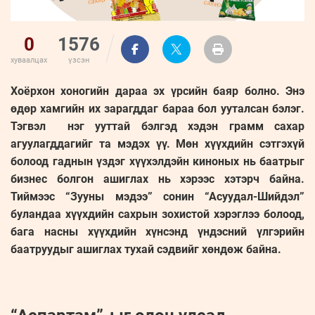
0
1576
хуваалцах
үзсэн
Хоёрхон хоногийн дараа эх үрсийн баяр болно. Энэ
өдөр хамгийн их зарагддаг бараа бол ууталсан бэлэг.
Тэгвэл нэг ууттай бэлгэд хэдэн грамм сахар
агуулагддагийг та мэдэх үү. Мөн хүүхдийн сэтгэхүй
болоод гаднын үздэг хүүхэлдэйн киноных нь баатрыг
бизнес болгон ашиглах нь хэрээс хэтэрч байна.
Тиймээс “Зууны мэдээ” сонин “Асуудал-Шийдэл”
буландаа хүүхдийн сахрын зохистой хэрэглээ болоод,
бага насны хүүхдийн хүнсэнд үндэсний үлгэрийн
баатруудыг ашиглах тухай сэдвийг хөндөж байна.