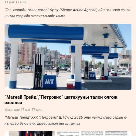
11 цаг 11 мин
"Тал хээрийн төлөвлөгөө" буюу (Steppe Action Agenda)-ийн гол үзэл санаа
нь тал хээрийн экосистемийг хамга
“Магнай Трейд”,“Петровис” шатахууны талон олгож
эхэллээ
Уржигдар 17 цаг 57 мин
“Магнай Трейд” ХХК ,“Петровис” ШТС-ууд 2026 оны наймдугаар сарын 6-
ны өдөр буюу өчигдрөөс эхлэн иргэд , аж ах