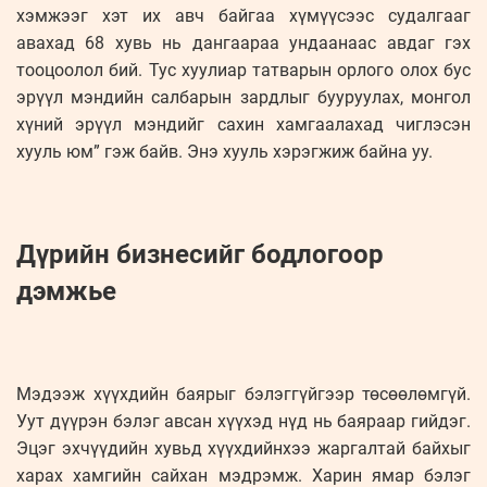
хэмжээг хэт их авч байгаа хүмүүсээс судалгааг
авахад 68 хувь нь дангаараа ундаанаас авдаг гэх
тооцоолол бий. Тус хуулиар татварын орлого олох бус
эрүүл мэндийн салбарын зардлыг бууруулах, монгол
хүний эрүүл мэндийг сахин хамгаалахад чиглэсэн
хууль юм” гэж байв. Энэ хууль хэрэгжиж байна уу.
Дүрийн бизнесийг бодлогоор
дэмжье
Мэдээж хүүхдийн баярыг бэлэггүйгээр төсөөлөмгүй.
Уут дүүрэн бэлэг авсан хүүхэд нүд нь баяраар гийдэг.
Эцэг эхчүүдийн хувьд хүүхдийнхээ жаргалтай байхыг
харах хамгийн сайхан мэдрэмж. Харин ямар бэлэг