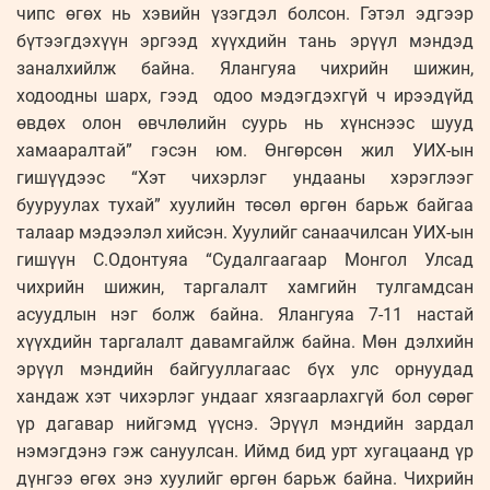
чипс өгөх нь хэвийн үзэгдэл болсон. Гэтэл эдгээр
бүтээгдэхүүн эргээд хүүхдийн тань эрүүл мэндэд
заналхийлж байна. Ялангуяа чихрийн шижин,
ходоодны шарх, гээд одоо мэдэгдэхгүй ч ирээдүйд
өвдөх олон өвчлөлийн суурь нь хүнснээс шууд
хамааралтай” гэсэн юм. Өнгөрсөн жил УИХ-ын
гишүүдээс “Хэт чихэрлэг ундааны хэрэглээг
бууруулах тухай” хуулийн төсөл өргөн барьж байгаа
талаар мэдээлэл хийсэн. Хуулийг санаачилсан УИХ-ын
гишүүн С.Одонтуяа “Судалгаагаар Монгол Улсад
чихрийн шижин, таргалалт хамгийн тулгамдсан
асуудлын нэг болж байна. Ялангуяа 7-11 настай
хүүхдийн таргалалт давамгайлж байна. Мөн дэлхийн
эрүүл мэндийн байгууллагаас бүх улс орнуудад
хандаж хэт чихэрлэг ундааг хязгаарлахгүй бол сөрөг
үр дагавар нийгэмд үүснэ. Эрүүл мэндийн зардал
нэмэгдэнэ гэж сануулсан. Иймд бид урт хугацаанд үр
дүнгээ өгөх энэ хуулийг өргөн барьж байна. Чихрийн