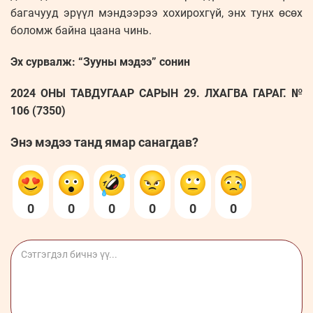
багачууд эрүүл мэндээрээ хохирохгүй, энх тунх өсөх
боломж байна цаана чинь.
Эх сурвалж: “Зууны мэдээ” сонин
2024 ОНЫ ТАВДУГААР САРЫН 29. ЛХАГВА ГАРАГ. №
106 (7350)
Энэ мэдээ танд ямар санагдав?
0
0
0
0
0
0