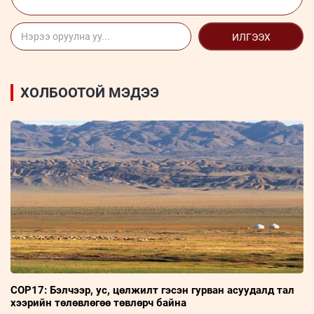
ИЛГЭЭХ
ХОЛБООТОЙ МЭДЭЭ
COP17: Бэлчээр, ус, цөлжилт гэсэн гурван асуудалд тал
хээрийн төлөвлөгөө төвлөрч байна