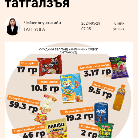
татгалзъя
ҮНДЭСНИЙ
ВИДЕО
Бизнес
ФОТО
МЭДЭЭЛЛИЙН
хөгжил
ZUUNII
ТӨВ
Leaderships
УРЛАГ
MEDEE
Чойжилсүрэнгийн
2024-05-29
6 мин
forum
Бүртгүүлэх
WEEKLY
Нэвтрэх
ГАНТУЛГА
07:05
унших