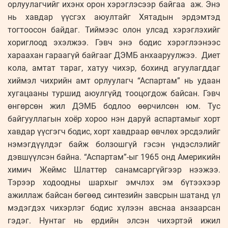
орлуулагчийг ихэнх орон хэрэглэсээр байгаа аж. Энэ
нь хавдар үүсгэх аюултайг Хятадын эрдэмтэд
тогтоосон байдаг. Тиймээс олон улсад хэрэглэхийг
хориглоод эхэлжээ. Гэвч энэ бодис хэрэглээнээс
хараахан гараагүй байгааг ДЭМБ анхааруулжээ. Диет
кола, амтат тараг, хатуу чихэр, бохинд агуулагддаг
хиймэл чихрийн амт орлуулагч “Аспартам” нь удаан
хугацааны туршид аюулгүйд тооцогдож байсан. Гэвч
өнгөрсөн жил ДЭМБ бодлоо өөрчилсөн юм. Тус
байгууллагын хоёр хороо нэн даруй аспартамыг хорт
хавдар үүсгэгч бодис, хорт хавдраар өвчлөх эрсдэлийг
нэмэгдүүлдэг байж болзошгүй гэсэн үндэслэлийг
дэвшүүлсэн байна. “Аспартам”-ыг 1965 онд Америкийн
химич Жеймс Шлаттер санамсаргүйгээр нээжээ.
Тэрээр ходоодны шархыг эмчлэх эм бүтээхээр
ажиллаж байсан бөгөөд синтезийн завсрын шатанд үл
мэдэгдэх чихэрлэг бодис хүлээн авснаа анзаарсан
гэдэг. Нунтаг нь ердийн элсэн чихэртэй ижил