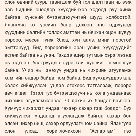
олон өвчний суурь тавигдаж буй гол шалтгаан нь ээж
аав бидний өнөөдөр хүүхдийнхээ ходоод руу хийж
байгаа хүнсний бүтээгдэхүүнтэй шууд холбоотой.
Ялангуяа эх үрсийн баяр дөхсөн энэ өдрүүдэд
хүүхдийн бэлгийн голлох амттан нь бяцхан оцон шувуу
пороро, мөсөн гүнж Элса, хүн аалз, мини порстой
амттанууд. Бид поророгийн эрэн үеийн хүүхдүүдийг
өсгөж байгаа нь үнэн. Гэхдээ өдөр тутмын хэрэглээнд
нь эдгээр баатруудын зурагтай хүнсийг өгмөөргүй
байна. Учир нь энэхүү ундаа нь чихрийн агууламж
хамгийн өндөр байдаг юм байна. Бид хүүхдүүддээ аль
болох хийжүүлсэн ундаа өгөхөөс татгалзаж, пороро
авч өгдөг. Гэтэл тус бүтээгдэхүүн нь кола ундаанаас
чихрийн агууламжаараа 70 дахин их байдаг байжээ.
Хүмүүс чихэрлэг ундаа гэхээр сахар гэж боддог. Бүх
хийжүүлсэн ундаанд агуулагдаж байгаа сахар бол
элсэн чихэр биш, сахар орлуулагч юм байна. Ялангуяа
олон улсад хориглочихсон “Аспартам” гэх