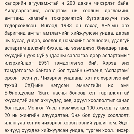
калорийн агууламжтай ч 200 дахин чихэрлэг байв.
Үйлдвэрлэгчид аспартам нь хоолны дэглэмийн
амттанд хамгийн тохиромжтой бүтээгдэхүүн гэж
тодорхойлсон. Ингээд 1983 он гэхэд АНУ-ын эрх
баригчид амтат амтлагчийг хийжүүлсэн ундаа, дараа
нь бусад ундаа, хоолонд нэмэхийг зөвшөөрч, удалгүй
аспартам дэлхийг бүхэлд нь эзэмджээ. Өнөөдөр таны
хүүхдийн ууж буй ундааны савлагаа дээр аспартамыг
илэрхийлдэг E951 тэмдэглэгээ бий. Хэрэв энэ
тэмдэглэгээ байгаа л бол тухайн бүтээнд “Аспартам”
орсон гэсэн үг. Чихэрлэг ундааны хэт их хэрэглээний
тухай СХД-ийн нэгдсэн эмнэлгийн их эмч
Б.Өнөрдулам “Бага насны болоод хэт таргалалттай
хүүхэдтэй эцэг эхчүүдэд зөв, эрүүл хооллолтыг санал
болгодог. Монгол Улсын хэмжээнд 100 хүүхэд тутамд
20 нь жингийн илүүдэлтэй. Энэ бол буруу хооллолт,
ялангуяа хэт их чихэрлэг хэрэглээний уршиг юм. Эцэг
эхчүүд хүүхдээ хийжүүлсэн ундаа, түргэн хоол, чихэр,