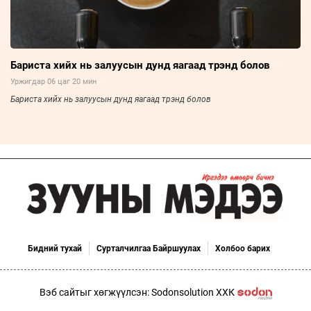
Бариста хийх нь залуусын дунд яагаад трэнд болов
Уржигдар 06 цаг 20 мин
Бариста хийх нь залуусын дунд яагаад трэнд болов
Бидний тухай
Сурталчилгаа Байршуулах
Холбоо барих
Вэб сайтыг хөгжүүлсэн: Sodonsolution ХХК