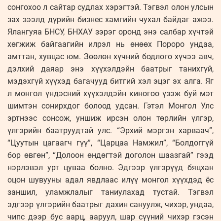
сонгохоо л сайтар судлах хэрэгтэй. Тэгвэл олон улсын
зах зээлд дүрийн бизнес хамгийн чухал байдаг ажээ.
Ялангуяа БНСУ, БНХАУ зэрэг оронд энэ салбар хүчтэй
хөгжиж байгаагийн илрэл нь өнөөх Пороро ундаа,
амттан, хувцас юм. Зөөлөн хүчний бодлого хүчээ авч,
дэлхий даяар энэ хүүхэлдэйн баатрыг танихгүй,
мэдэхгүй хүүхэд багачууд битгий хэл эцэг эх алга. Яг
л монгол үндэсний хүүхэлдэйн киногоо үзэж буй мэт
шимтэн сонирхдог болоод удсан. Гэтэл Монгол Улс
эртнээс сонсож, уншиж ирсэн олон төрлийн үлгэр,
үлгэрийн баатруудтай улс. “Эрхий мэргэн харваач”,
“Цуутын цагаагч гүү”, “Царцаа Намжил”, “Болдоггүй
бор өвгөн”, “Долоон өндөгтэй доголон шаазгай” гээд
нэрлэвэл урт цуваа болно. Эдгээр үлгэрүүд бяцхан
оцон шувууны адал явдлаас илүү монгол хүүхдэд ёс
заншил, уламжлалыг таниулахад тустай. Тэгвэл
эдгээр үлгэрийн баатрыг дахин сануулж, чихэр, ундаа,
чипс дээр бус аарц, ааруул, шар сүүний чихэр гэсэн