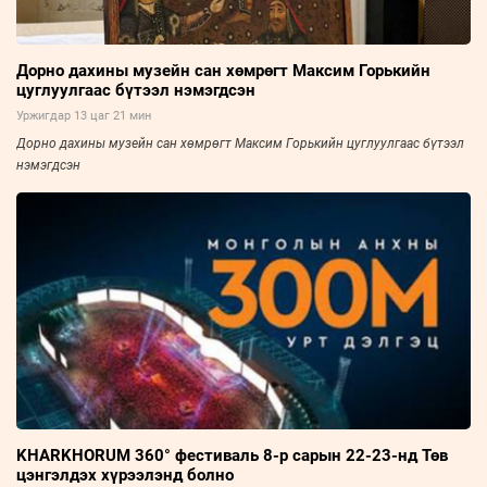
Дорно дахины музейн сан хөмрөгт Максим Горькийн
цуглуулгаас бүтээл нэмэгдсэн
Уржигдар 13 цаг 21 мин
Дорно дахины музейн сан хөмрөгт Максим Горькийн цуглуулгаас бүтээл
нэмэгдсэн
KHARKHORUM 360° фестиваль 8-р сарын 22-23-нд Төв
цэнгэлдэх хүрээлэнд болно