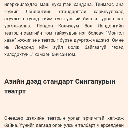
илэрхийлэхдээ маш нухацтай хандана. Тиймээс энэ
жүжиг Лондонгийн стандарттай харьцуулахад
агуулгын хувьд тийм гүн гүнзгий биш ч гурван цаг
үргэлжилнэ. Лондон Колизеум бол Лондонгийн
театрын хамгийн том тайзуудын нэг боловч “Монгол
хаан” жүжиг энэ театрыг бүрэн дүүргэж чаджээ. Өмнө
нь Лондонд ийм зүйл болж байгаагүй гэхэд
хилсдэхгүй...” хэмээн бичсэн юм.
Азийн дээд стандарт Сингапурын
театрт
Өнөөдөр дэлхийн театрын урлаг эрчимтэй хөгжиж
байна. Үүнийг дагаад олон улсын талбарт ч өрсөлдөөн