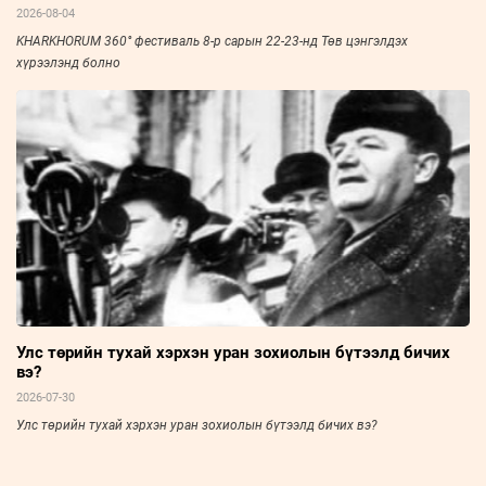
2026-08-04
KHARKHORUM 360° фестиваль 8-р сарын 22-23-нд Төв цэнгэлдэх
хүрээлэнд болно
Улс төрийн тухай хэрхэн уран зохиолын бүтээлд бичих
вэ?
2026-07-30
Улс төрийн тухай хэрхэн уран зохиолын бүтээлд бичих вэ?