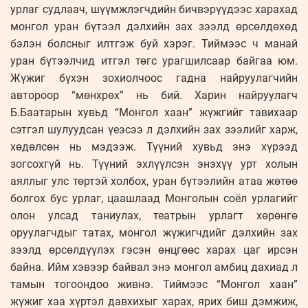
урлаг судлаач, шүүмжлэгчдийн бичвэрүүдээс харахад
монгол уран бүтээл дэлхийн зах зээлд өрсөлдөхөд
бэлэн болсныг илтгэж буй хэрэг. Тиймээс ч манай
уран бүтээлчид итгэл төгс урагшилсаар байгаа юм.
Жүжиг бүхэн зохиолчоос гадна найруулагчийн
автороор “мөнхрөх” нь бий. Харин найруулагч
Б.Баатарын хувьд “Монгол хаан” жүжгийг тавихаар
сэтгэл шулуудсан үеэсээ л дэлхийн зах зээлийг харж,
хөдөлсөн нь мэдээж. Түүний хувьд энэ хүрээд
зогсохгүй нь. Түүний эхлүүлсэн энэхүү урт холын
аяллыг улс төртэй холбох, уран бүтээлийн атаа жөтөө
болгох бус урлаг, цаашлаад Монголын соёл урлагийг
олон улсад таниулах, театрын урлагт хөрөнгө
оруулагчдыг татах, монгол жүжигчдийг дэлхийн зах
зээлд өрсөлдүүлэх гэсэн өнцгөөс харах цаг ирсэн
байна. Ийм хэвээр байвал энэ монгол амбиц дахиад л
тамын тогоондоо живнэ. Тиймээс “Монгол хаан”
жүжиг хаа хүртэл давхихыг харах, ярих биш дэмжиж,