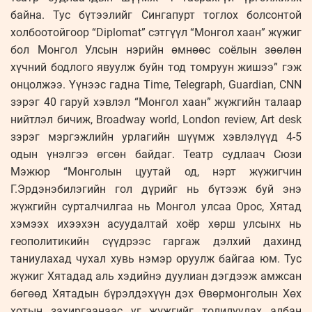
байна. Тус бүтээлийг Сингапурт тоглох болсонтой
холбоотойгоор “Diplomat” сэтгүүл “Монгол хаан” жүжиг
бол Монгол Улсын нэрийн өмнөөс соёлын зөөлөн
хүчний бодлого явуулж буйн тод томруун жишээ” гэж
онцолжээ. Үүнээс гадна Time, Telegraph, Guardian, CNN
зэрэг 40 гаруй хэвлэл “Монгол хаан” жүжгийн талаар
нийтлэл бичиж, Broadway world, London review, Art desk
зэрэг мэргэжлийн урлагийн шүүмж хэвлэлүүд 4-5
одын үнэлгээ өгсөн байдаг. Театр судлаач Сюзи
Мэжюр “Монголын цуутай од, нэрт жүжигчин
Г.Эрдэнэбилэгийн гол дүрийг нь бүтээж буй энэ
жүжгийн сурталчилгаа нь Монгол улсаа Орос, Хятад
хэмээх ихээхэн асуудалтай хоёр хөрш улсынх нь
геополитикийн сүүдрээс гаргаж дэлхий дахинд
таниулахад чухал хувь нэмэр оруулж байгаа юм. Тус
жүжиг Хятадад аль хэдийнэ дуулиан дэгдээж амжсан
бөгөөд Хятадын бүрэлдэхүүн дэх Өвөрмонголын Хөх
хотын захиргаанаас уг жүжгийг толилуулах албан