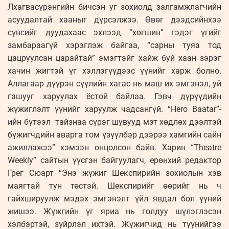
Лхагвасүрэнгийн бичсэн уг зохиолд залгамжлагчийн
асуудалтай хааныг дүрсэлжээ. Өвөг дээдсийнхээ
сүнсийг дуудахаас эхлээд “хөгшин” гэдэг үгийг
замбараагүй хэрэглэж байгаа, “сарны туяа тод
цацруулсан царайтай” эмэгтэйг хайж буй хаан зэрэг
хачин жигтэй үг хэллэгүүдээс үүнийг харж болно.
Аллагаар дүүрэн сүүлийн хагас нь маш их эмгэнэл, уй
гашууг харуулах ёстой байлаа. Гэвч дүрүүдийн
жүжиглэлт үүнийг харуулж чадсангүй. “Hero Baatar”-
ийн бүтээл тайзнаа сүрэг шувууд мэт хөдлөх дээлтэй
бүжигчдийн аварга том үзүүлбэр дээрээ хамгийн сайн
ажиллажээ” хэмээн онцолсон байв. Харин “Theatre
Weekly” сайтын үүсгэн байгуулагч, ерөнхий редактор
Грег Сюарт “Энэ жүжиг Шекспирийн зохиолын хэв
маягтай тун төстэй. Шекспирийг өөрийг нь ч
гайхшируулж мэдэх эмгэнэлт үйл явдал бол үүний
жишээ. Жүжгийн үг яриа нь голдуу шүлэглэсэн
хэлбэртэй, зүйрлэл ихтэй. Жүжигчид нь түүнийгээ