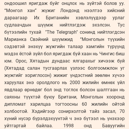
ондоошил яригдаж буйг онцлох нь зүйтэй болов уу.
“Монгол хан” жүжиг Лондонд нээлтээ хийсний
дараагаар Их Британийн хэвлэлүүдээр урлаг
судлаачдын шүүмж нийтлэгдэж эхэлсэн. Тус
бүтээлийн тухай "The Telegraph" сонинд нийтлэгдсэн
Марианка Свэйний шүүмжид “Монголын түүхийн
сэдэвтэй энэхүү жүжгийн талаар хамгийн түрүүнд
мэдэх ёстой зүйл бол яригдаж буй хаан нь Чингис биш
юм. Орос, Хятадын дундаас ялгарахыг хичээж буй
(Хятадад салан тусгаарлах үзлээс болгоомжлон уг
жүжгийг хориглосон) жижиг үндэстний зөөлөн хүчээ
харуулах энэ оролдлого нь 2000 жилийн өмнөх үйл
явдлаар өрнөдөг бол энд тоглох болсон шалтгаан нь
саяхны түүхтэй буюу Британи, Монголын хооронд
дипломат харилцаа тогтоосны 60 жилийн ойтой
холбоотой. Хэдийгээр сонирхолтой тайз засал, 70
хүний нүсэр бүрэлдэхүүнтэй ч энэ бүтээл нь үнэхээр
уйтгартай байлаа. 1998 онд Бавуугийн