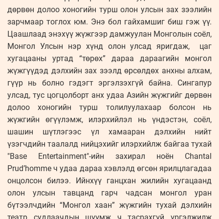
дөрвөн долоо хоногийн турш олон улсын зах зээлийн
зарчмаар тоглох юм. Энэ бол гайхамшиг биш гэж үү.
Цаашлаад энэхүү жүжгээр дамжуулан Монголын соёл,
Монгол Улсын нэр хүнд олон улсад яригдаж, цаг
хугацааны уртад “төрөх” дараа дараагийн монгол
жүжгүүдэд дэлхийн зах зээлд өрсөлдөх анхны алхам,
гүүр нь болно гэдэгт эргэлзэхгүй байна. Сингапур
улсад, тус цогцолборт анх удаа Азийн жүжгийг дөрвөн
долоо хоногийн турш толилуулахаар болсон нь
жүжгийн өгүүлэмж, илэрхийлэл нь үндэстэн, соёл,
шашин шүтлэгээс үл хамааран дэлхийн нийт
үзэгчдийн таалалд нийцэхийг илэрхийлж байгаа тухай
"Base Entertainment"-ийн захирал ноён Chantal
Prud’homme ч удаа дараа хэвлэлд өгсөн ярилцлагадаа
онцолсон билээ. Ийнхүү ганцхан жилийн хугацаанд
олон улсын тавцанд гарч чадсан монгол уран
бүтээлчдийн “Монгол хаан” жүжгийн тухай дэлхийн
театр судлаачдын шүүмж ч тасрахгүй үргэлжилж