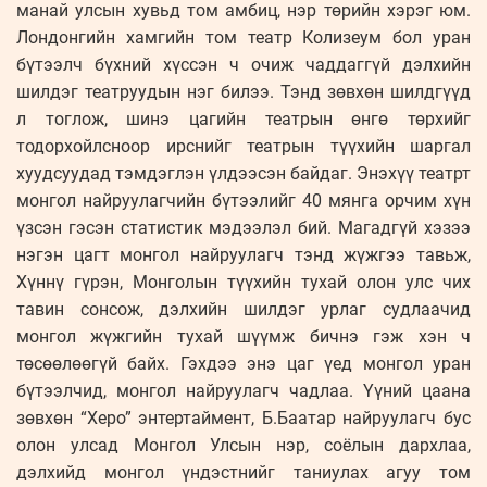
манай улсын хувьд том амбиц, нэр төрийн хэрэг юм.
Лондонгийн хамгийн том театр Колизеум бол уран
бүтээлч бүхний хүссэн ч очиж чаддаггүй дэлхийн
шилдэг театруудын нэг билээ. Тэнд зөвхөн шилдгүүд
л тоглож, шинэ цагийн театрын өнгө төрхийг
тодорхойлсноор ирснийг театрын түүхийн шаргал
хуудсуудад тэмдэглэн үлдээсэн байдаг. Энэхүү театрт
монгол найруулагчийн бүтээлийг 40 мянга орчим хүн
үзсэн гэсэн статистик мэдээлэл бий. Магадгүй хэзээ
нэгэн цагт монгол найруулагч тэнд жүжгээ тавьж,
Хүннү гүрэн, Монголын түүхийн тухай олон улс чих
тавин сонсож, дэлхийн шилдэг урлаг судлаачид
монгол жүжгийн тухай шүүмж бичнэ гэж хэн ч
төсөөлөөгүй байх. Гэхдээ энэ цаг үед монгол уран
бүтээлчид, монгол найруулагч чадлаа. Үүний цаана
зөвхөн “Херо” энтертаймент, Б.Баатар найруулагч бус
олон улсад Монгол Улсын нэр, соёлын дархлаа,
дэлхийд монгол үндэстнийг таниулах агуу том