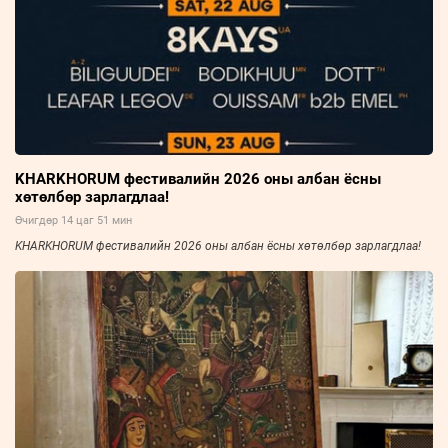
KHARKHORUM фестивалийн 2026 оны албан ёсны
хөтөлбөр зарлагдлаа!
Өчигдөр 14 цаг 51 мин
KHARKHORUM фестивалийн 2026 оны албан ёсны хөтөлбөр зарлагдлаа!