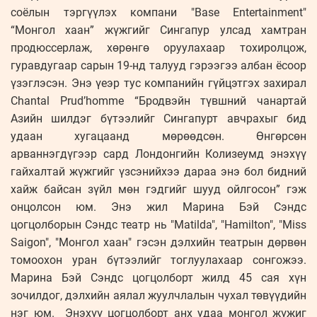
соёлын тэргүүлэх компани "Base Entertainment"
“Монгол хаан” жүжгийг Сингапур улсад хамтран
продюссерлаж, хөрөнгө оруулахаар тохиролцож,
гуравдугаар сарын 19-нд талууд гэрээгээ албан ёсоор
үзэглэсэн. Энэ үеэр тус компанийн гүйцэтгэх захирал
Chantal Prud’homme “Бродвэйн түвшний чанартай
Азийн шилдэг бүтээлийг Сингапурт авчрахыг бид
удаан хугацаанд мөрөөдсөн. Өнгөрсөн
арваннэгдүгээр сард Лондонгийн Колизеумд энэхүү
гайхалтай жүжгийг үзсэнийхээ дараа энэ бол бидний
хайж байсан зүйл мөн гэдгийг шууд ойлгосон” гэж
онцолсон юм. Энэ жил Марина Бэй Сэндс
цогцолборын Сэндс театр нь "Matilda", "Hamilton", "Miss
Saigon", "Монгол хаан" гэсэн дэлхийн театрын дөрвөн
томоохон уран бүтээлийг тоглуулахаар сонгожээ.
Марина Бэй Сэндс цогцолборт жилд 45 сая хүн
зочилдог, дэлхийн аялал жуулчлалын чухал төвүүдийн
нэг юм. Энэхүү цогцолборт анх удаа монгол жүжиг