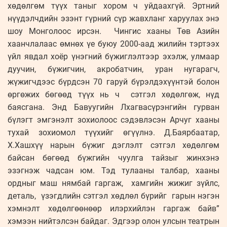
хөдөлгөм түүх таныг хором ч уйдаахгүй. Эртний
нүүдэлчдийн эзэнт гүрний сүр жавхланг харуулах энэ
шоу Монголоос ирсэн. Чингис хааны Төв Азийн
хаанчлалаас өмнөх үе буюу 2000-аад жилийн тэртээх
үйл явдал хоёр үнэгний бүжиглэлтээр эхэлж, улмаар
дуучин, бүжигчин, акробатчин, уран нугарагч,
жүжигчдээс бүрдсэн 70 гаруй бүрэлдэхүүнтэй болон
өргөжих бөгөөд түүх нь ч сэтгэл хөдөлгөж, нүд
баясгана. Энд Бавуугийн Лхагвасүрэнгийн гурван
бүлэгт эмгэнэлт зохиолоос сэдэвлэсэн Арчуг хааны
тухай зохиомол түүхийг өгүүлнэ. Д.Баярбаатар,
Х.Хашхүү нарын бүжиг дэглэлт сэтгэл хөдөлгөм
байсан бөгөөд бүжгийн чуулга тайзыг жинхэнэ
эзэгнэж чадсан юм. Тэд тулааны талбар, хааны
ордныг маш нямбай гаргаж, хамгийн жижиг зүйлс,
деталь, үзэгдлийн сэтгэл хөдлөл бүрийг гарын нэгэн
хэмнэлт хөдөлгөөнөөр илэрхийлэн гаргаж байв”
хэмээн нийтэлсэн байдаг. Эдгээр олон улсын театрын