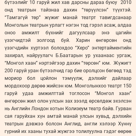
бүтээлийг 10 гаруй жил хав дарсны дараа буюу 2010
онд театрын тайзнаа дахин “төрүүлсэн” түүхтэй.
“Тамгагүй төр” жүжиг манай театрт тавигдсанаар
Монголын театрын урлагт нэгэн тод гэрэл асаж, алдаа
оноо амжилт бүхнийг дагуулсаар энэ цагийн
үзэгчидтэй золгоод буй. Харин өнгөрсөн онд
үзэгчдийн хүртээл болохдоо “Херо” энтертайментийн
захирал, найруулагч Б.Баатарын ур ухаанаас ургаж,
“Монгол хаан” нэртэйгээр дахин “төрсөн” юм. Жүжигт
200 гаруй уран бүтээлчид гар бие оролцсон бөгөөд тэд
мориор бол цойлон тэмүүлж, дэлхийг дайлаар
мордохоор дөрөө жийсэн юм. Монголынхоо театрт 150
гаруй удаа амжилттай тоглосон “Монгол хаан”
өнгөрсөн жил олон улсын зах зээлд өрсөлдөж эхэлсэн
нь Английн Лондон хотын Колизеум театр байв. Гурван
сая гаруйхан хүн амтай манай улсын хувьд, дэлхийн
театрын дэвжээ болсон Англид, англи хэлээр Хүннү
гүрний их хааны тухай жүжгээ толилуулна гэдэг өөрөө