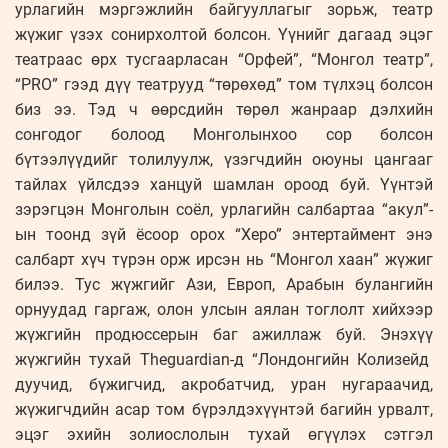
урлагийн мэргэжлийн байгууллагыг зорьж, театр
жүжиг үзэх сонирхолтой болсон. Үүнийг дагаад эцэг
театраас өрх тусгаарласан “Орфей”, “Монгол театр”,
“PRO” гээд дүү театрууд “төрөхөд” том түлхэц болсон
биз ээ. Тэд ч өөрсдийн төрөл жанраар дэлхийн
сонгодог болоод Монголынхоо сор болсон
бүтээлүүдийг толилуулж, үзэгчдийн оюуны цангааг
тайлах үйлсдээ ханцуй шамлан ороод буй. Үүнтэй
зэрэгцэн Монголын соёл, урлагийн салбартаа “акул”-
ын тоонд зүй ёсоор орох “Херо” энтертаймент энэ
салбарт хүч түрэн орж ирсэн нь “Монгол хаан” жүжиг
билээ. Тус жүжгийг Ази, Европ, Арабын булангийн
орнуудад гаргаж, олон улсын аялан тоглолт хийхээр
жүжгийн продюссерын баг ажиллаж буй. Энэхүү
жүжгийн тухай Theguardian-д “Лондонгийн Колизейд
дуучид, бүжигчид, акробатчид, уран нугараачид,
жүжигчдийн асар том бүрэлдэхүүнтэй багийн урвалт,
эцэг эхийн золиослолын тухай өгүүлэх сэтгэл