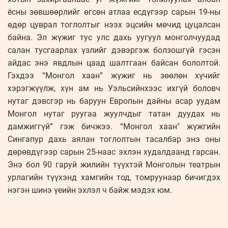
ёсны зөвшөөрлийг өгсөн атлаа есдүгээр сарын 19-ны
өдөр цуврал тоглолтыг нээх эцсийн мөчид цуцалсан
байна. Эл жүжиг тус улс дахь уугуул монголчуудад
салан тусгаарлах үзлийг дэвэргэж болзошгүй гэсэн
айдас энэ явдлын цаад шалтгаан байсан бололтой.
Гэхдээ “Монгол хаан” жүжиг нь зөөлөн хүчийг
хэрэгжүүлж, хүн ам нь Уэльсийнхээс ихгүй боловч
нутаг дэвсгэр нь баруун Европын дайны асар уудам
Монгол нутаг руугаа жуулчдыг татан дуудах нь
дамжиггүй” гэж бичжээ. “Монгол хаан" жүжгийн
Сингапур дахь аялан тоглолтын тасалбар энэ оны
дөрөвдүгээр сарын 25-наас эхлэн худалдаанд гарсан.
Энэ бол 90 гаруй жилийн түүхтэй Монголын театрын
урлагийн түүхэнд хамгийн тод, томруунаар бичигдэх
нэгэн шинэ үеийн эхлэл ч байж мэдэх юм.