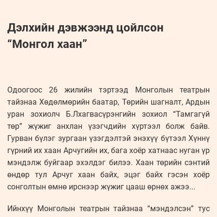
Дэлхийн дэвжээнд цойлсон
“Монгол хаан”
Одоогоос 26 жилийн тэртээд Монголын театрын
тайзнаа Хөдөлмөрийн баатар, Төрийн шагналт, Ардын
уран зохиолч Б.Лхагвасүрэнгийн зохиол “Тамгагүй
төр” жүжиг анхлан үзэгчдийн хүртээл болж байв.
Гурван бүлэг зургаан үзэгдэлтэй энэхүү бүтээл Хүннү
гүрний их хаан Арчугийн их, бага хоёр хатнаас нуган үр
мэндэлж буйгаар эхэлдэг билээ. Хаан төрийн сэнтий
өндөр тул Арчуг хаан байх, эцэг байх гэсэн хоёр
сонголтын өмнө ирснээр жүжиг цааш өрнөх ажээ...
Ийнхүү Монголын театрын тайзнаа “мэндэлсэн” тус