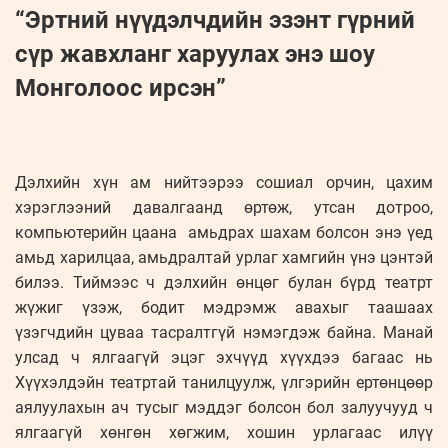
“Эртний нүүдэлчдийн эзэнт гүрний
сүр жавхланг харуулах энэ шоу
Монголоос ирсэн”
Дэлхийн хүн ам нийтээрээ сошиал орчин, цахим
хэрэглээний давалгаанд өртөж, утсан дотроо,
компьютерийн цаана амьдрах шахам болсон энэ үед
амьд харилцаа, амьдралтай урлаг хамгийн үнэ цэнтэй
билээ. Тиймээс ч дэлхийн өнцөг булан бүрд театрт
жүжиг үзэж, бодит мэдрэмж авахыг таашаах
үзэгчдийн цуваа тасралтгүй нэмэгдэж байна. Манай
улсад ч ялгаагүй эцэг эхчүүд хүүхдээ багаас нь
Хүүхэлдэйн театртай танилцуулж, үлгэрийн ертөнцөөр
аялуулахын ач тусыг мэддэг болсон бол залуучууд ч
ялгаагүй хөнгөн хөгжим, хошин урлагаас илүү