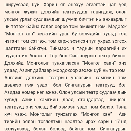
ширүүсээд буй. Харин яг энэхүү эгзэгтэй цаг үед
монгол жүжиг дэлхийн театруудад тавигдаж, олон
улсын урлаг судлаачдыг шүүмж бичтэл нь анхаарлыг
нь татаж байна гэдэг өөрөө том амжилт юм. Мэдээж
“Монгол хан” жүжгийн уран бүтээлчдийн хувьд тэд
нэгэнт том сэтгэж, том харж эхэлсэн тул ухрах, зогсох
шалтгаан байхгүй. Тиймээс ч тэдний дараагийн их
нүүдэл ил болжээ. Тэр бол Сингапурын театр билээ.
Дэлхийд Монголыг тунхагласан “Монгол хаан” энэ
удаад Азийг дайлаар мордохоор зэхэж буй нь тэр юм.
Английг дэлхийн театрын урлагийн хамгийн том
дэвжээ гэж үздэг бол Сингапурын театрууд бол
Азидаа номер нэг ажээ. Олон улсын театр судлаачдын
хувьд Азийн хамгийн дээд стандартад нийцсэн
театрууд энэ улсад бий хэмээн үздэг юм билээ. Тэнд
хүч үзэж, Монголыг тунхаглах “Монгол хан” Ази
тивийн аялан тоглолтын нээлтээ ирэх сарын 17-нд
эхлүүлэхэд бэлэн болоод байгаа юм. Сингапурын