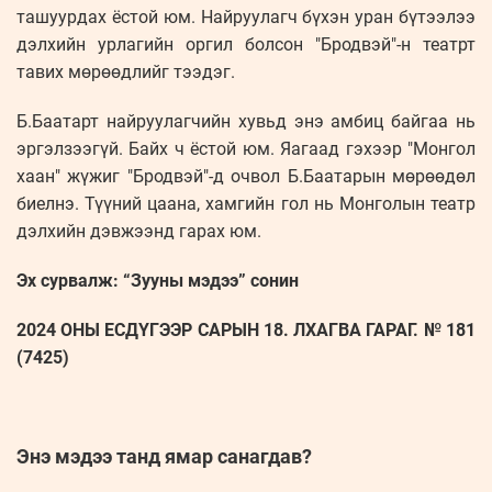
ташуурдах ёстой юм. Найруулагч бүхэн уран бүтээлээ
дэлхийн урлагийн оргил болсон "Бродвэй"-н театрт
тавих мөрөөдлийг тээдэг.
Б.Баатарт найруулагчийн хувьд энэ амбиц байгаа нь
эргэлзээгүй. Байх ч ёстой юм. Яагаад гэхээр "Монгол
хаан" жүжиг "Бродвэй"-д очвол Б.Баатарын мөрөөдөл
биелнэ. Түүний цаана, хамгийн гол нь Монголын театр
дэлхийн дэвжээнд гарах юм.
Эх сурвалж: “Зууны мэдээ” сонин
2024 ОНЫ ЕСДҮГЭЭР САРЫН 18. ЛХАГВА ГАРАГ. № 181
(7425)
Энэ мэдээ танд ямар санагдав?