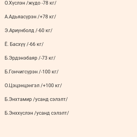
О.Хүслэн /жүдо -78 кг/
А.Адьяасүрэн /+78 кг/
Э.Ариунболд /-60 кг/
Ё. Басхүү /-66 кг/
Б.Эрдэнэбаяр /-73 кг/
Б.Гончигсүрэн /-100 кг/
О.Цэцэнцэнгэл /+100 кг/
Б.Энхтамир /усанд сэлэлт/
Б.Энххүслэн /усанд сэлэлт/