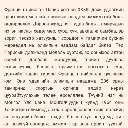
Францын нийслэл Парис хотноо XXXIII дахь удаагийн
цэнгэлийн манлай олимпын наадам амжилттай болж
өндөрлөлөө. Дөрвөн жилд нэг удаа болж, тамирчдын
нэгэн насны хөдөлмөр, хурд хүч, авхаалж самбаа, эр
зориг, тэсвэр хатуужлыг сорьдог ч тамирчин бүхний
мөрөөдөл нь олимпын наадам байдаг билээ. Тэд
Парисын дэвжээнд медаль хүртэж, эх орныхоо алтан
соёмбот далбааг мандуулж, төрийн дууллаа
эгшиглүүлж, баярын нулимстай зогсохын тулд
дэлхийн таван тивээс Францын нийслэлд цугласан
юм. Энэ удаагийн олимпын наадамд 206 орны
тамирчид спортын оргилд алдар нэрээ
цуурайтуулахын төлөө өрсөлдлөө. Түүний нэг нь
Монгол Улс байв. Монголчуудын хувьд 1964 оны
Токиогийн олимпод анхлан оролцсоноос хойш дэлхийн
эв нэгдлийн бэлгэ тэмдэг болсон тус наадамд жил
алгасахгүй оролцож, амжилт гаргасан арвин түүхтэй.