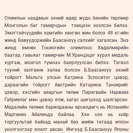
Олимпын наадмын эхний өдөр жүдо бөхийн төрлөөр
Монголын баг тамирчдын тэмцээн эхэлсэн билээ.
Эмэгтэйчүүдийн хамгийн хөнгөн жин болох 48 кг-ийн
жинд Бавуудоржийн Баасанхүү салхийг хагалсан. Энэ
жинд өмнөх Токиогийн олимпоос Хөдөлмөрийн
баатар, гавьяат тамирчин М.Уранцэцэг хүрэл медаль
хүртэж, монгол түмнээ баярлуулсан билээ. Тэгвэл
түүний залгамж халаа болсон Б.Баасанхүү эхний
тойрогт Мальта улсын Катрина Эспоситог цэвэр,
дараагийн тойрогт Австрийн Катарина Танзерийг
цэвэр, хэсгийн аваргын төлөө Парагвайн Нарваез
Габриелаг мөн цэвэр ялж, хагас шигшээд шалгарсан.
Медалийн төлөөх барилдааны өрсөлдөгч нь Испанийн
Мартинез Абеленда байлаа. Хэн хэн нь хоёр
торгуультай байхад манай бөх жийж татаад иппон
үнэлгээгээр ялалт авсан. Ингээд Б.Баасанхүү Японы