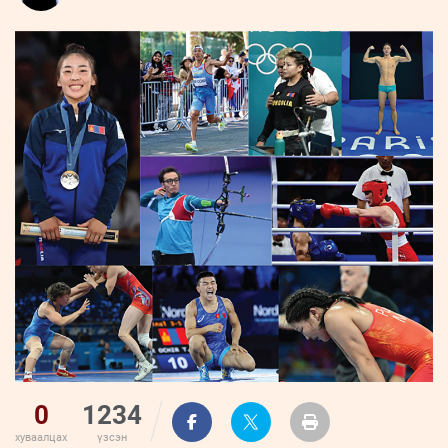
ҮНДЭСНИЙ
ВИДЕО
Бизнес
ФОТО
МЭДЭЭЛЛИЙН
хөгжил
ZUUNII
ТӨВ
Leaderships
УРЛАГ
MEDEE
forum
Бүртгүүлэх
WEEKLY
Нэвтрэх
0
1234
хуваалцах
үзсэн