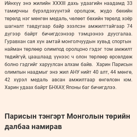
Ийнхүү энэ жилийн XXXIII дахь удаагийн наадамд 33
тамирчны бүрэлдэхүүнтэй оролцож, жүдо бөхийн
төрөлд нэг мөнгөн медаль, чөлөөт бөхийн төрөлд хоёр
шагналт тавдугаар байр эзэлсэн амжилттайгаар 74
дүгээр байрт бичигдсэнээр тэмцээнээ дуусгалаа.
Гуравхан сая хүн амтай монголчуудын хувьд спортын
найман төрлөөр олимпод оролцоно гэдэг том амжилт
төдийгүй, цаашлаад үүнээс ч олон төрлөөр өрсөлдөж
болно гэдгийг харуулсан алхам байв. Харин Парисын
олимпын наадмыг энэ жил АНУ нийт 40 алт, 44 мөнгө,
42 хүрэл медаль авсан амжилтаар өнгөлсөн юм.
Харин удаах байрт БНХАУ, Японы баг бичигдлээ.
Парисын тэнгэрт Монголын төрийн
далбаа намирав