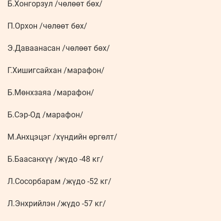
Б.Хонгорзул /чөлөөт бөх/
П.Орхон /чөлөөт бөх/
Э.Даваанасан /чөлөөт бөх/
Г.Хишигсайхан /марафон/
Б.Мөнхзаяа /марафон/
Б.Сэр-Од /марафон/
М.Анхцэцэг /хүндийн өргөлт/
Б.Баасанхүү /жүдо -48 кг/
Л.Сосорбарам /жүдо -52 кг/
Л.Энхрийлэн /жүдо -57 кг/