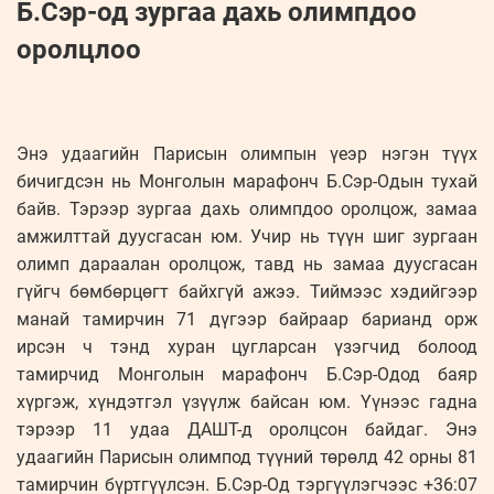
Б.Сэр-од зургаа дахь олимпдоо
оролцлоо
Энэ удаагийн Парисын олимпын үеэр нэгэн түүх
бичигдсэн нь Монголын марафонч Б.Сэр-Одын тухай
байв. Тэрээр зургаа дахь олимпдоо оролцож, замаа
амжилттай дуусгасан юм. Учир нь түүн шиг зургаан
олимп дараалан оролцож, тавд нь замаа дуусгасан
гүйгч бөмбөрцөгт байхгүй ажээ. Тиймээс хэдийгээр
манай тамирчин 71 дүгээр байраар барианд орж
ирсэн ч тэнд хуран цугларсан үзэгчид болоод
тамирчид Монголын марафонч Б.Сэр-Одод баяр
хүргэж, хүндэтгэл үзүүлж байсан юм. Үүнээс гадна
тэрээр 11 удаа ДАШТ-д оролцсон байдаг. Энэ
удаагийн Парисын олимпод түүний төрөлд 42 орны 81
тамирчин бүртгүүлсэн. Б.Сэр-Од тэргүүлэгчээс +36:07