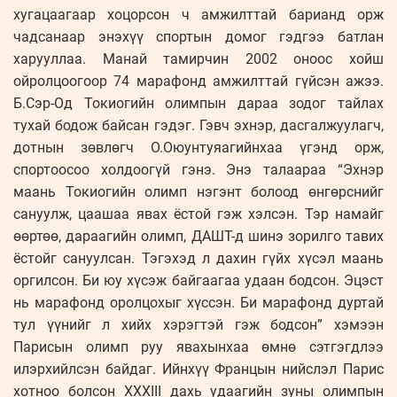
хугацаагаар хоцорсон ч амжилттай барианд орж
чадсанаар энэхүү спортын домог гэдгээ батлан
харууллаа. Манай тамирчин 2002 оноос хойш
ойролцоогоор 74 марафонд амжилттай гүйсэн ажээ.
Б.Сэр-Од Токиогийн олимпын дараа зодог тайлах
тухай бодож байсан гэдэг. Гэвч эхнэр, дасгалжуулагч,
дотнын зөвлөгч О.Оюунтуяагийнхаа үгэнд орж,
спортоосоо холдоогүй гэнэ. Энэ талаараа “Эхнэр
маань Токиогийн олимп нэгэнт болоод өнгөрснийг
сануулж, цаашаа явах ёстой гэж хэлсэн. Тэр намайг
өөртөө, дараагийн олимп, ДАШТ-д шинэ зорилго тавих
ёстойг сануулсан. Тэгэхэд л дахин гүйх хүсэл маань
оргилсон. Би юу хүсэж байгаагаа удаан бодсон. Эцэст
нь марафонд оролцохыг хүссэн. Би марафонд дуртай
тул үүнийг л хийх хэрэгтэй гэж бодсон” хэмээн
Парисын олимп руу явахынхаа өмнө сэтгэгдлээ
илэрхийлсэн байдаг. Ийнхүү Францын нийслэл Парис
хотноо болсон XXXIII дахь удаагийн зуны олимпын