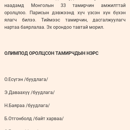
наадамд Монголын 33 тамирчин амжилттай
оролцлоо. Парисын дэвжээнд хүч үзсэн хүн бүхэн
ялагч билээ. Тиймээс тамирчин, дасгалжуулагч
нартаа баярлалаа. Эх орондоо тавтай морил.
ОЛИМПОД ОРОЛЦСОН ТАМИРЧДЫН НЭРС
О.Есүгэн /буудлага/
Э.Даваахүү /буудлага/
Н.Баяраа /буудлага/
Б.Отгонболд /байт харваа/