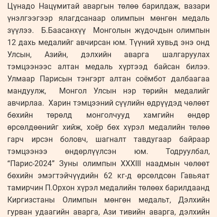
Цүнадо Нацүмитай аваргын төлөө барилдаж, вазари
үнэлгээгээр ялагдсанаар олимпын мөнгөн медаль
зүүлээ. Б.Баасанхүү Монголын жүдочдын олимпын
12 дахь медалийг авчирсан юм. Түүний хувьд энэ онд
Улсын, Азийн, дэлхийн аварга шалгаруулах
тэмцээнээс алтан медаль хүртээд байсан билээ.
Улмаар Парисын тэнгэрт алтан соёмбот далбаагаа
мандуулж, Монгол Улсын нэр төрийн медалийг
авчирлаа. Харин тэмцээний сүүлийн өдрүүдэд чөлөөт
бөхийн төрөлд монголчууд хамгийн өндөр
өрсөлдөөнийг хийж, хоёр бөх хүрэл медалийн төлөө
гарч ирсэн боловч, шагналт тавдугаар байраар
тэмцээнээ өндөрлүүлсэн юм. Тодруулбал,
“Парис-2024” Зуны олимпын ХХХIII наадмын чөлөөт
бөхийн эмэгтэйчүүдийн 62 кг-д өрсөлдсөн Гавьяат
тамирчин П.Орхон хүрэл медалийн төлөөх барилдаанд
Киргизстаны Олимпын мөнгөн медальт, Дэлхийн
гурван удаагийн аварга, Ази тивийн аварга, дэлхийн