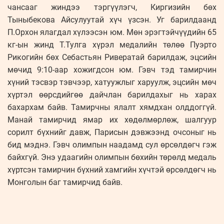
чансааг жиндээ тэргүүлэгч, Киргизийн бөх
Тыныбекова Айсулуутай хүч үзсэн. Уг барилдаанд
П.Орхон ялагдал хүлээсэн юм. Мөн эрэгтэйчүүдийн 65
кг-ын жинд Т.Тулга хүрэл медалийн төлөө Пуэрто
Рикогийн бөх Себастьян Ривератай барилдаж, эцсийн
мөчид 9:10-аар хожигдсон юм. Гэвч тэд тамирчин
хүний тэсвэр тэвчээр, хатуужлыг харуулж, эцсийн мөч
хүртэл өөрсдийгөө дайчлан барилдахыг нь харах
бахархам байв. Тамирчны ялалт хямдхан олддоггүй.
Манай тамирчид ямар их хөдөлмөрлөж, шалгуур
сорилт бүхнийг давж, Парисын дэвжээнд очсоныг нь
бид мэднэ. Гэвч олимпын наадамд сул өрсөлдөгч гэж
байхгүй. Энэ удаагийн олимпын бөхийн төрөлд медаль
хүртсэн тамирчин бүхний хамгийн хүчтэй өрсөлдөгч нь
Монголын баг тамирчид байв.