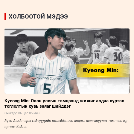
ХОЛБООТОЙ МЭДЭЭ
Kyeong Min: Олон улсын тэмцээнд жижиг алдаа хүртэл
тоглолтын хувь заяаг шийддэг
Өчигдөр 06 цаг 05 мин
Зүүн Азийн эрэгтэйчүүдийн волейболын аварга шалгаруулах тэмцээн ид
өрнөж байна.