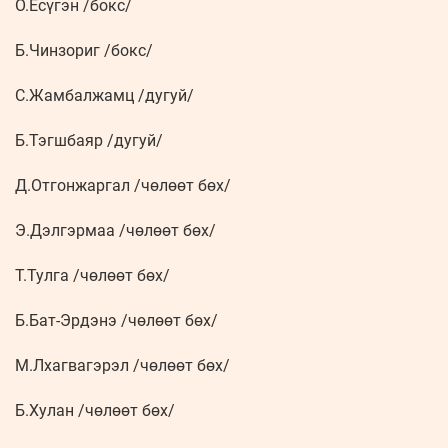
О.Есүгэн /бокс/
Б.Чинзориг /бокс/
С.Жамбалжамц /дугуй/
Б.Тэгшбаяр /дугуй/
Д.Отгонжаргал /чөлөөт бөх/
Э.Дэлгэрмаа /чөлөөт бөх/
Т.Тулга /чөлөөт бөх/
Б.Бат-Эрдэнэ /чөлөөт бөх/
М.Лхагвагэрэл /чөлөөт бөх/
Б.Хулан /чөлөөт бөх/