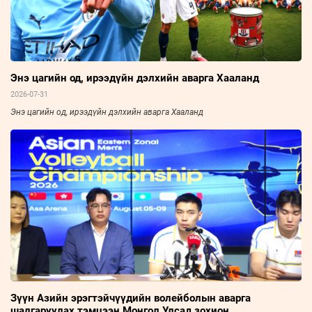
Энэ цагийн од, ирээдүйн дэлхийн аварга Хааланд
2026-07-31
Энэ цагийн од, ирээдүйн дэлхийн аварга Хааланд
Зүүн Азийн эрэгтэйчүүдийн волейболын аварга
шалгаруулах тэмцээн Монгол Улсад зохион