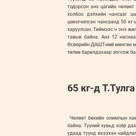
тодорсон энэ цагийн чөлөөт
холбоо дэлхийн чансааг ш
шинэчилсэн чансаанд 50 кг-
харуулсан. Тиймээс ч энэ жи
тавьж байна. Анх 12 насна
Өсвөрийн ДАШТ-ний мөнгөн м
төлөө барилдахаар зогсож бай
65 кг-д Т.Тулга
Чөлөөт бөхийн олимпын хамг
байна. Түүний хувьд хоёр да
удаад түүнд ихээхэн найдлаг