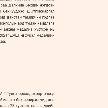
араа Дэлхийн бөхийн нэгдсэн
 бөхчүүдээс Д.Отгонжаргал
ийд данстай тамирчин гэдгээ
 Монголын ард түмэн найдлага
н анхны медалиа хүртсэн нь
2021” ДАШТ-д хүрэл медалийн
даа.
М Т.Тулга өрсөлдөхөөр очоод
иймээс ч бөх сонирхогчид энэ
болон 23 хүртэлх насны Азийн