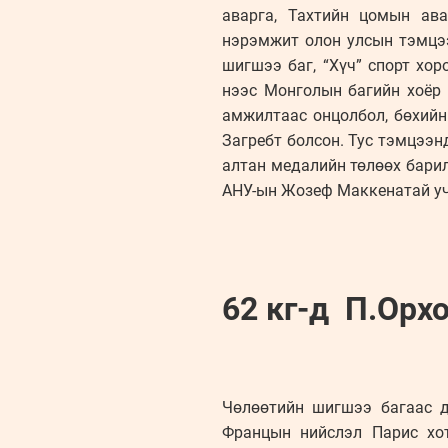
аварга, Тахтийн цомын ав
нэрэмжит олон улсын тэмцээ
шигшээ баг, “Хүч” спорт хо
нээс Монголын багийн хоёр 
амжилтаас онцолбол, бөхийн
Загребт болсон. Тус тэмцээн
алтан медалийн төлөөх бар
АНУ-ын Жозеф Маккенатай учр
62 кг-д П.Орх
Чөлөөтийн шигшээ багаас д
Францын нийслэл Парис хо