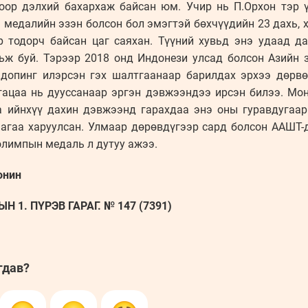
ноор дэлхий бахархаж байсан юм. Учир нь П.Орхон тэр 
 медалийн эзэн болсон бол эмэгтэй бөхчүүдийн 23 дахь, 
 тодорч байсан цаг саяхан. Түүний хувьд энэ удаад д
ьж буй. Тэрээр 2018 онд Индонези улсад болсон Азийн
 допинг илэрсэн гэх шалтгаанаар барилдах эрхээ дөрвө
гацаа нь дууссанаар эргэн дэвжээндээ ирсэн билээ. Мо
а ийнхүү дахин дэвжээнд гарахдаа энэ оны гуравдугаар
аагаа харуулсан. Улмаар дөрөвдүгээр сард болсон ААШТ-
олимпын медаль л дутуу ажээ.
онин
 1. ПҮРЭВ ГАРАГ. № 147 (7391)
гдав?