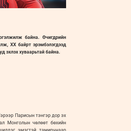
ргэлжилж байна. Өчигдрийн
лж, XX байрт эрэмбэлэгдээд
уд эхлэх хуваарьтай байна.
эрээр Парисын тэнгэр дор эх
гал Монголын чөлөөт бөхийн
шилдэг эмэгтэй тамирчнаар