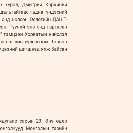
н хүрэл, Дмитрий Коркиний
дальтайгаас гадна, үндэсний
1 онд болсон Ослогийн ДАШТ-
ан. Түүний энэ онд гаргасан
s” тэмцээн Хорватын нийслэл
ллаа эгшиглүүлсэн юм. Тэрээр
мцээний шигшээд ялж байсан
мдугаар сарын 23. Энэ өдөр
онголчууд Монголын төрийн