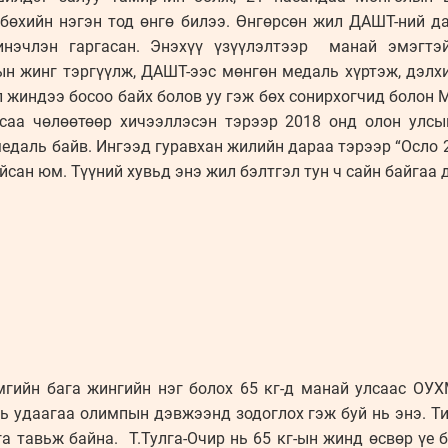
 бөхийн нэгэн тод өнгө билээ. Өнгөрсөн жил ДАШТ-ний д
инэчлэн гаргасан. Энэхүү үзүүлэлтээр манай эмэгтэй
ын жинг тэргүүлж, ДАШТ-ээс мөнгөн медаль хүртэж, дэлх
л жиндээ босоо байх болов уу гэж бөх сонирхогчид болон
асаа чөлөөтөөр хичээллэсэн тэрээр 2018 онд олон улсы
едаль байв. Ингээд гуравхан жилийн дараа тэрээр “Осло 
сан юм. Түүний хувьд энэ жил бэлтгэл тун ч сайн байгаа 
ийн бага жингийн нэг болох 65 кг-д манай улсаас ОУХ
хь удаагаа олимпын дэвжээнд зодоглох гэж буй нь энэ. Т
а тавьж байна. Т.Тулга-Очир нь 65 кг-ын жинд өсвөр үе 