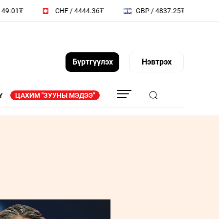
CHF / 4444.36₮
GBP / 4837.25₮
BGN / 2158
Бүртгүүлэх
Нэвтрэх
Y
ЦАХИМ "ЗУУНЫ МЭДЭЭ"
АГ
ТА ҮҮНИЙГ МЭДЭХ ҮҮ
ҮҮДИЙН
СОНИУЧ НҮД
Л
ТҮҮЧЭЭЛЭГЧ
ЗУУНЫ НЭГ ӨДӨР
ВИДЕО
 МЭДЭЭЛЛИЙН
ZUUNII MEDEE WEEKLY