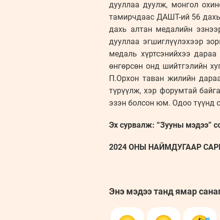
дууллаа дуулж, монгол охи
тамирчдаас ДАШТ-ий 56 дахь
дахь алтан медалийн эзнээр
дууллаа эгшиглүүлэхээр зор
медаль хүртсэнийхээ дараа
өнгөрсөн онд шийтгэлийн ху
П.Орхон таван жилийн дара
түрүүлж, хэр форумтай байг
эзэн болсон юм. Одоо түүнд 
Эх сурвалж: “Зууны мэдээ” с
2024 ОНЫ НАЙМДУГААР САРЫН
Энэ мэдээ танд ямар сана