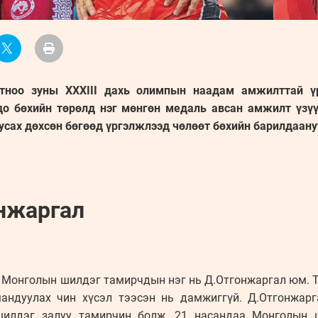
тноо зуны XXXIII дахь олимпын наадам амжилттай ү
о бөхийн төрөлд нэг мөнгөн медаль авсан амжилт үзүү
усах дөхсөн бөгөөд үргэлжлээд чөлөөт бөхийн барилдаану
онжаргал
Монголын шилдэг тамирчдын нэг нь Д.Отгонжаргал юм. Т
андуулах чин хүсэл тээсэн нь дамжиггүй. Д.Отгонжар
шилдэг залуу тамирчин болж, 21 насандаа Монголын 