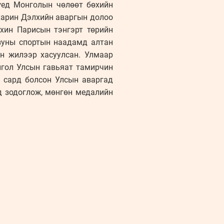
үед Монголын чөлөөт бөхийн
харин Дэлхийн аваргын долоо
ахин Парисын тэнгэрт төрийн
 зуны спортын наадамд алтан
н жилээр хасуулсан. Улмаар
нгол Улсын гавьяат тамирчин
 сард болсон Улсын аваргад
д зодоглож, мөнгөн медалийн