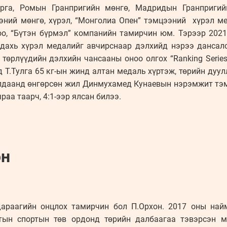
арга, Ромын Гранпригийн мөнгө, Мадридын Гранпригий
ний мөнгө, хүрэл, “Монголиа Опен” тэмцээний хүрэл ме
роо, “Бүтэн бүрмэл” компанийн тамирчин юм. Тэрээр 202
дахь хүрэл медалийг авчирснаар дэлхийд нэрээ дансалс
 төрлүүдийн дэлхийн чансааны оноо олгох “Ranking Serie
д Т.Тулга 65 кг-ын жинд алтан медаль хүртэж, төрийн дуу
илдаанд өнгөрсөн жил Динмухамед Кунаевын нэрэмжит тэ
аа таарч, 4:1-ээр ялсан билээ.
он
араагийн онцлох тамирчин бол П.Орхон. 2017 оны най
тын спортын төв ордонд төрийн далбаагаа тэвэрсэн м