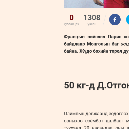
0
1308
хуваалцах
үзсэн
Францын нийслэл Парис хо
байдлаар Монголын баг жүд
байна. Жүдо бөхийн төрөл ду
50 кг-д Д.Отг
Олимпын дэвжээнд зодоглох 
орныхоо соёмбот далбааг м
түүхэнд 20 насандаа оны 