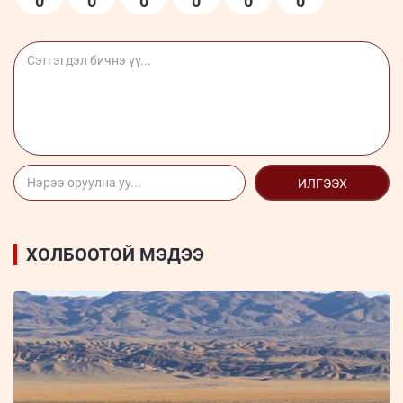
0
0
0
0
0
0
ИЛГЭЭХ
ХОЛБООТОЙ МЭДЭЭ