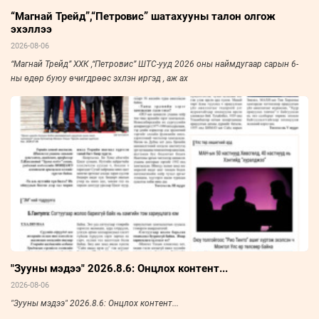
“Магнай Трейд”,“Петровис” шатахууны талон олгож
эхэллээ
2026-08-06
“Магнай Трейд” ХХК ,“Петровис” ШТС-ууд 2026 оны наймдугаар сарын 6-
ны өдөр буюу өчигдрөөс эхлэн иргэд , аж ах
"Зууны мэдээ" 2026.8.6: Онцлох контент...
2026-08-06
"Зууны мэдээ" 2026.8.6: Онцлох контент...