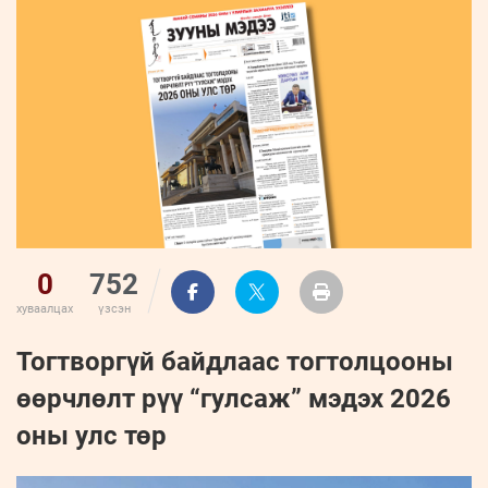
ҮНДЭСНИЙ
ВИДЕО
Бизнес
ФОТО
МЭДЭЭЛЛИЙН
хөгжил
ZUUNII
ТӨВ
Leaderships
УРЛАГ
MEDEE
forum
Бүртгүүлэх
WEEKLY
Нэвтрэх
0
752
хуваалцах
үзсэн
Тогтворгүй байдлаас тогтолцооны
өөрчлөлт рүү “гулсаж” мэдэх 2026
оны улс төр