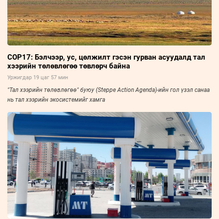
COP17: Бэлчээр, ус, цөлжилт гэсэн гурван асуудалд тал
хээрийн төлөвлөгөө төвлөрч байна
Уржигдар 19 цаг 57 мин
"Тал хээрийн төлөвлөгөө" буюу (Steppe Action Agenda)-ийн гол үзэл санаа
нь тал хээрийн экосистемийг хамга