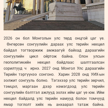
2026 он бол Монголын улс төрд онцгой цаг үе.
Өнгөрсөн сонгуулийн дараах улс төрийн нөхцөл
байдал тогтворжиж амжаагүй байхад дараагийн
сонгуулийн цикл ойртож байна. Олон улсын
геополитикийн нөхцөл байдлаас шалтгаалсан
сорилтууд ч ирнэ. 2027 онд Монгол Улс дараагийн
Төрийн тэргүүнээ сонгоно. Харин 2028 онд УИХ-ын
ээлжит сонгууль болно. Тэгэхээр улс төрийн зөрчил,
тэмцэл, маргаан дээр нэмэгдээд улс төрийн
сонгуулийн бэлтгэл ажлууд эхлэх ийм цаг үе юм. Ийм
нөхцөл байдалд улс төрийн намууд болон томчууд
ямар тоглолт хийх нь анхаарал татаж байна.