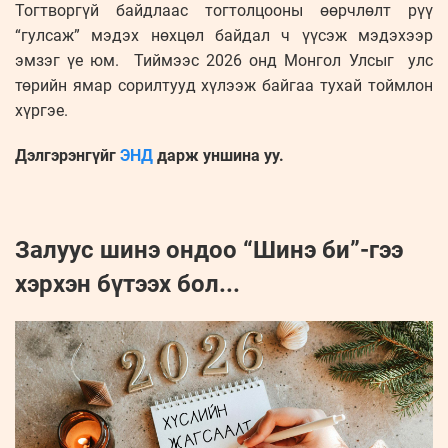
Тогтворгүй байдлаас тогтолцооны өөрчлөлт рүү
“гулсаж” мэдэх нөхцөл байдал ч үүсэж мэдэхээр
эмзэг үе юм. Тиймээс 2026 онд Монгол Улсыг улс
төрийн ямар сорилтууд хүлээж байгаа тухай тоймлон
хүргэе.
Дэлгэрэнгүйг
ЭНД
дарж уншина уу.
Залуус шинэ ондоо “Шинэ би”-гээ
хэрхэн бүтээх бол...