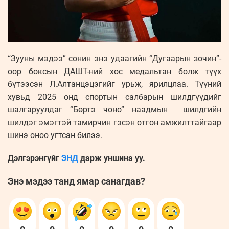
“Зууны мэдээ” сонин энэ удаагийн “Дугаарын зочин”-
оор боксын ДАШТ-ний хос медальтан болж түүх
бүтээсэн Л.Алтанцэцэгийг урьж, ярилцлаа. Түүний
хувьд 2025 онд спортын салбарын шилдгүүдийг
шалгаруулдаг “Бөртэ чоно” наадмын шилдгийн
шилдэг эмэгтэй тамирчин гэсэн отгон амжилттайгаар
шинэ оноо угтсан билээ.
Дэлгэрэнгүйг
ЭНД
дарж уншина уу.
Энэ мэдээ танд ямар санагдав?