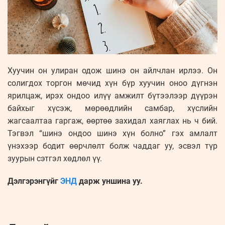
Хуучин он улиран одож шинэ он айлчлан ирлээ. Он
солигдох торгон мөчид хүн бүр хуучин оноо дүгнэн
ярилцаж, ирэх ондоо илүү амжилт бүтээлээр дүүрэн
байхыг хүсэж, мөрөөдлийн самбар, хүслийн
жагсаалтаа гаргаж, өөртөө захидал хаяглах нь ч бий.
Тэгвэл “шинэ ондоо шинэ хүн болно” гэх амлалт
үнэхээр бодит өөрчлөлт болж чаддаг уу, эсвэл түр
зуурын сэтгэл хөдлөл үү.
Дэлгэрэнгүйг
ЭНД
дарж уншина уу.