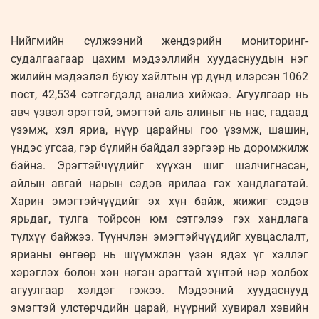
Нийгмийн сүлжээний жендэрийн мониторинг-
судалгаагаар цахим мэдээллийн хуудаснуудын нэг
жилийн мэдээлэл буюу хайлтын үр дүнд илэрсэн 1062
пост, 42,534 сэтгэгдэлд анализ хийжээ. Агуулгаар нь
авч үзвэл эрэгтэй, эмэгтэй аль алиныг нь нас, гадаад
үзэмж, хэл яриа, нүүр царайны гоо үзэмж, шашин,
үндэс угсаа, гэр бүлийн байдал зэргээр нь доромжилж
байна. Эрэгтэйчүүдийг хүүхэн шиг шалчигнасан,
айлын авгай нарын сэдэв ярилаа гэх хандлагатай.
Харин эмэгтэйчүүдийг эх хүн байж, жижиг сэдэв
ярьдаг, тулга тойрсон юм сэтгэлээ гэх хандлага
түлхүү байжээ. Түүнчлэн эмэгтэйчүүдийг хувцаслалт,
ярианы өнгөөр нь шүүмжлэн үзэн ядах үг хэллэг
хэрэглэх болон хэн нэгэн эрэгтэй хүнтэй нэр холбох
агуулгаар хэлдэг гэжээ. Мэдээний хуудаснууд
эмэгтэй улстөрчдийн царай, нүүрний хувирал хэвийн