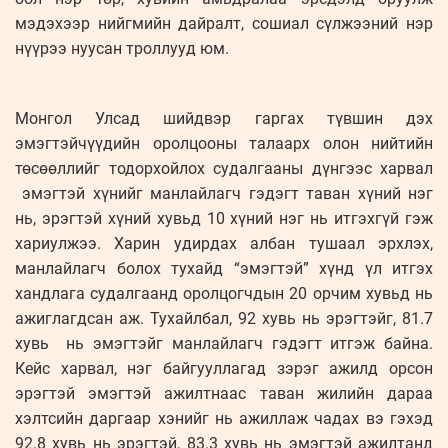
мэдэхээр нийгмийн дайралт, сошиал сүлжээний нэр
нүүрээ нуусан троллууд юм.
Монгол Улсад шийдвэр гаргах түвшин дэх
эмэгтэйчүүдийн оролцооны талаарх олон нийтийн
төсөөллийг тодорхойлох судалгааны дүнгээс харвал
эмэгтэй хүнийг манлайлагч гэдэгт таван хүний нэг
нь, эрэгтэй хүний хувьд 10 хүний нэг нь итгэхгүй гэж
хариулжээ. Харин удирдах албан тушаал эрхлэх,
манлайлагч болох тухайд “эмэгтэй” хүнд үл итгэх
хандлага судалгаанд оролцогчдын 20 орчим хувьд нь
ажиглагдсан аж. Тухайлбал, 92 хувь нь эрэгтэйг, 81.7
хувь нь эмэгтэйг манлайлагч гэдэгт итгэж байна.
Кейс харвал, нэг байгууллагад зэрэг ажилд орсон
эрэгтэй эмэгтэй ажилтнаас таван жилийн дараа
хэлтсийн даргаар хэнийг нь ажиллаж чадах вэ гэхэд
92.8 хувь нь эрэгтэй, 83.3 хувь нь эмэгтэй ажилтанд