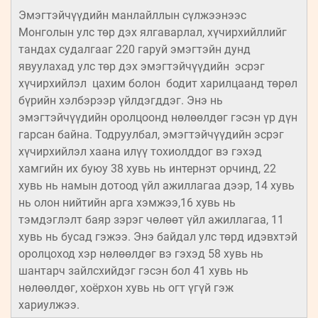
Эмэгтэйчүүдийн манлайллын сүлжээнээс
Монголын улс төр дэх ялгаварлал, хүчирхийллийг
тандах судалгааг 220 гаруй эмэгтэйн дунд
явуулахад улс төр дэх эмэгтэйчүүдийн эсрэг
хүчирхийлэл цахим болон бодит харилцаанд төрөл
бүрийн хэлбэрээр үйлдэгддэг. Энэ нь
эмэгтэйчүүдийн оролцоонд нөлөөлдөг гэсэн үр дүн
гарсан байна. Тодруулбал, эмэгтэйчүүдийн эсрэг
хүчирхийлэл хаана илүү тохиолддог вэ гэхэд
хамгийн их буюу 38 хувь нь интернэт орчинд, 22
хувь нь намын дотоод үйл ажиллагаа дээр, 14 хувь
нь олон нийтийн арга хэмжээ,16 хувь нь
тэмдэглэлт баяр зэрэг чөлөөт үйл ажиллагаа, 11
хувь нь бусад гэжээ. Энэ байдал улс төрд идэвхтэй
оролцоход хэр нөлөөлдөг вэ гэхэд 58 хувь нь
шантарч зайлсхийдэг гэсэн бол 41 хувь нь
нөлөөлдөг, хоёрхон хувь нь огт үгүй гэж
хариулжээ.