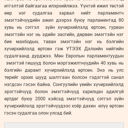
итгэлтэй байгаагаа илэрхийлжээ. Үүнтэй ижил төстэй
өөр нэг судалгаа харвал нийт парламентч
эмэгтэйчүүдийн ажил дээрээ буюу парламентад 80
хувь нь сэтгэл зүйн хүчирхийлэлд өртсөн, гурван
эмэгтэйн нэг нь эдийн засгийн, дөрвөн эмэгтэйн нэг
бие махбодын, таван эмэгтэйн нэг нь бэлгийн
хүчирхийлэлд өртсөн гэж УТЭЭХ Дэлхийн нийтийн
судалгаанд дурджээ. Мөн Европын парламентуудын
эмэгтэй гишүүд болон мэргэжилтнүүдийн 40 хувь нь
бэлгийн дарамт хүчирхийлэлд өртсөн. Энэ нь улс
төрийг орхих шууд шалтгаан болсон гэдэгтэй санал
нэгдсэн гэсэн байна. Сонгуулийн үеийн хүчирхийлэлд
эрэгтэйчүүд болон эмэгтэйчүүд харилцан адилгүй
өртдөг буюу 2000 кэйсэд эмэгтэйчүүд сэтгэл зүйн
хүчирхийлэлд эрэгтэйчүүдээс хоёр дахин илүү өртсөн
гэсэн судалгаа олон улсад бий.