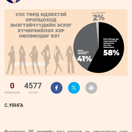
ҮНДЭСНИЙ
ВИДЕО
Бизнес
ФОТО
МЭДЭЭЛЛИЙН
хөгжил
ZUUNII
ТӨВ
Leaderships
УРЛАГ
MEDEE
forum
Бүртгүүлэх
WEEKLY
Нэвтрэх
0
4577
хуваалцах
үзсэн
С.УЯНГА
Өнгөрсөн 30 жилийн тэн хагаст нь эрчүүдээс нэр