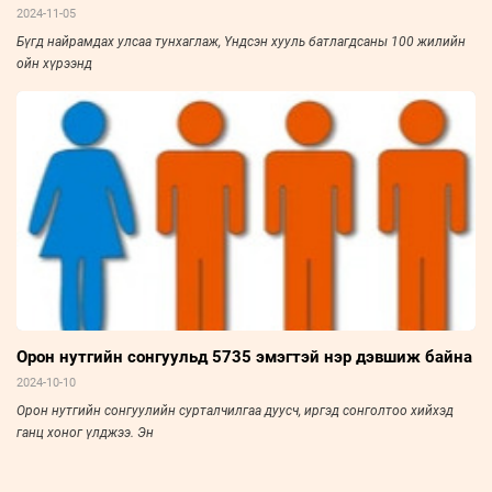
2024-11-05
Бүгд найрамдах улсаа тунхаглаж, Үндсэн хууль батлагдсаны 100 жилийн
ойн хүрээнд
Орон нутгийн сонгуульд 5735 эмэгтэй нэр дэвшиж байна
2024-10-10
Орон нутгийн сонгуулийн сурталчилгаа дуусч, иргэд сонголтоо хийхэд
ганц хоног үлджээ. Эн