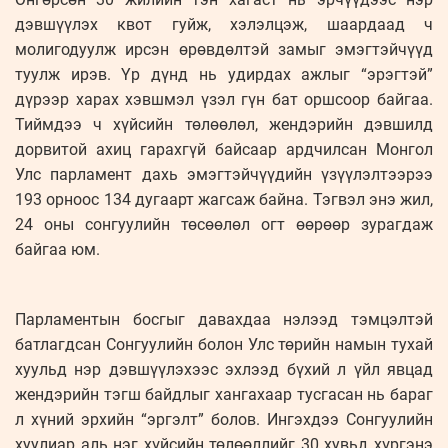
дэвшүүлэх квот гуйж, хэлэлцэж, шаардаад ч
молигодуулж ирсэн өрөвдөлтэй замыг эмэгтэйчүүд
туулж ирэв. Үр дүнд нь удирдах ажлыг “эрэгтэй”
дүрээр харах хэвшмэл үзэл гүн бат оршсоор байгаа.
Тиймдээ ч хүйсийн төлөөлөл, жендэрийн дэвшилд
дорвитой ахиц гарахгүй байсаар ардчилсан Монгол
Улс парламент дахь эмэгтэйчүүдийн үзүүлэлтээрээ
193 орноос 134 дугаарт жагсаж байна. Тэгвэл энэ жил,
24 оны сонгуулийн төсөөлөл огт өөрөөр зурагдаж
байгаа юм.
Парламентын босгыг давахдаа нэлээд тэмцэлтэй
батлагдсан Сонгуулийн болон Улс төрийн намын тухай
хуульд нэр дэвшүүлэхээс эхлээд бүхий л үйл явцад
жендэрийн тэгш байдлыг хангахаар тусгасан нь бараг
л хүний эрхийн “эргэлт” болов. Ингэхдээ Сонгуулийн
хуулиар аль нэг хүйсийн төлөөллийг 30 хувьд хүргэнэ