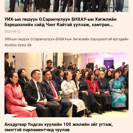
УИХ-ын гишүүн О.Саранчулуун БНХАУ-ын Хөгжлийн
бэрхшээлийн сайд Чэнг Кайтай уулзаж, хамтран
ажиллахаар боллоо
2025-09-12
УИХ-ын гишүүн О.Саранчулуун БНХАУ-ын Хөгжлийн бэрхшээлтэй иргэдийн
Холбоо буюу Хө
Анхдугаар Үндсэн хуулийн 100 жилийн ойг угтаж,
эмэгтэй парламентчид чуулав