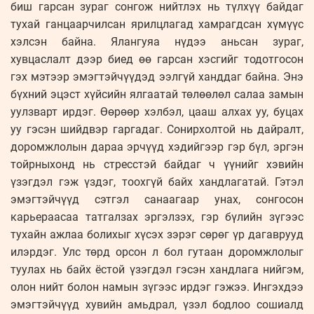
биш гарсан зураг сонгож нийтлэх нь түлхүү байдаг
тухай ганцаарчилсан ярилцлагад хамрагдсан хүмүүс
хэлсэн байна. Ялангуяа нүдээ аньсан зураг,
хувцаслалт дээр биед өө гарсан хэсгийг тодотгосон
гэх мэтээр эмэгтэйчүүдэд ээлгүй ханддаг байна. Энэ
бүхний эцэст хүйсийн ялгаатай төлөөлөл салаа замын
уулзварт ирдэг. Өөрөөр хэлбэл, цааш алхах уу, буцах
уу гэсэн шийдвэр гаргадаг. Сонирхолтой нь дайралт,
доромжлолын дараа эрчүүд хэдийгээр гэр бүл, эргэн
тойрныхонд нь стресстэй байдаг ч үүнийг хэвийн
үзэгдэл гэж үздэг, тоохгүй байх хандлагатай. Гэтэл
эмэгтэйчүүд сэтгэл санаагаар унах, сонгосон
карьераасаа татгалзах эргэлзэх, гэр бүлийн зүгээс
тухайн ажлаа болихыг хүсэх зэрэг сөрөг үр дагаврууд
илэрдэг. Улс төрд орсон л бол гутаан доромжлолыг
туулах нь байх ёстой үзэгдэл гэсэн хандлага нийгэм,
олон нийт болон намын зүгээс ирдэг гэжээ. Ингэхдээ
эмэгтэйчүүд хувийн амьдрал, үзэл бодлоо сошиалд