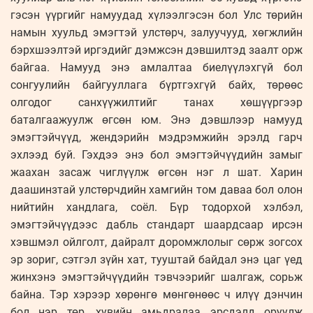
гэсэн үүргийг намуудад хүлээлгэсэн бол Улс төрийн
намын хуульд эмэгтэй улстөрч, залуучууд, хөгжлийн
бэрхшээлтэй иргэдийг дэмжсэн дэвшилтэд заалт орж
байгаа. Намууд энэ амлалтаа биелүүлэхгүй бол
сонгуулийн байгууллага бүртгэхгүй байх, төрөөс
олгодог санхүүжилтийг танах хөшүүргээр
баталгаажуулж өгсөн юм. Энэ дэвшлээр намууд
эмэгтэйчүүд, жендэрийн мэдрэмжийн эрэлд гарч
эхлээд буй. Гэхдээ энэ бол эмэгтэйчүүдийн замыг
жаахан засаж чиглүүлж өгсөн нэг л шат. Харин
даашинзтай улстөрчдийн хамгийн том даваа бол олон
нийтийн хандлага, соёл. Бүр тодорхой хэлбэл,
эмэгтэйчүүдээс дабль стандарт шаардсаар ирсэн
хэвшмэл ойлголт, дайралт доромжлолыг сөрж зогсох
эр зориг, сэтгэл зүйн хат, тууштай байдал энэ цаг үед
жинхэнэ эмэгтэйчүүдийн тэвчээрийг шалгаж, сорьж
байна. Тэр хэрээр хөрөнгө мөнгөнөөс ч илүү дэнчин
бол нэр төр, хувийн амьдралаа эрсдэлд оруулж