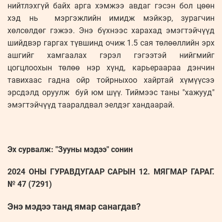
нийтлэхгүй байх арга хэмжээ авдаг гэсэн бол цөөн
хэд нь мэргэжлийн имидж мэйкэр, зурагчин
хөлсөлдөг гэжээ. Энэ бүхнээс харахад эмэгтэйчүүд
шийдвэр гаргах түвшинд очиж 1.5 сая төлөөллийн эрх
ашгийг хамгаалах гэрэл гэгээтэй нийгмийг
цогцлоохын төлөө нэр хүнд, карьераараа дэнчин
тавихаас гадна ойр тойрныхоо хайртай хүмүүсээ
эрсдэлд оруулж буй юм шүү. Тиймээс таны "хажууд"
эмэгтэйчүүд тааралдвал эелдэг хандаарай.
Эх сурвалж: "Зууны мэдээ" сонин
2024 ОНЫ ГУРАВДУГААР САРЫН 12. МЯГМАР ГАРАГ.
№ 47 (7291)
Энэ мэдээ танд ямар санагдав?