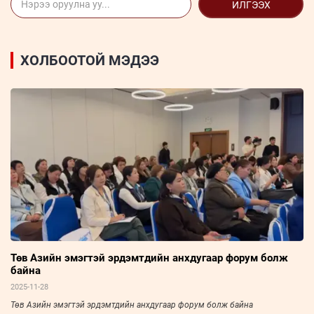
ИЛГЭЭХ
ХОЛБООТОЙ МЭДЭЭ
Төв Азийн эмэгтэй эрдэмтдийн анхдугаар форум болж
байна
2025-11-28
Төв Азийн эмэгтэй эрдэмтдийн анхдугаар форум болж байна