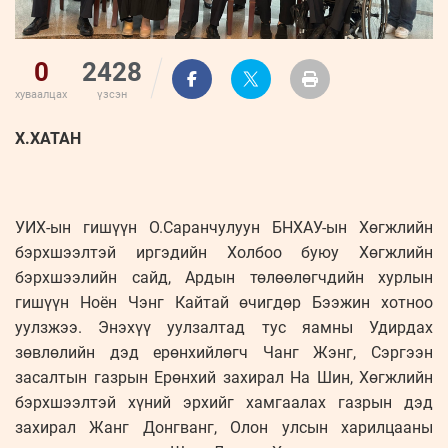
0
2428
хуваалцах
үзсэн
Х.ХАТАН
УИХ-ын гишүүн О.Саранчулуун БНХАУ-ын Хөгжлийн
бэрхшээлтэй иргэдийн Холбоо буюу Хөгжлийн
бэрхшээлийн сайд, Ардын төлөөлөгчдийн хурлын
гишүүн Ноён Чэнг Кайтай өчигдөр Бээжин хотноо
уулзжээ. Энэхүү уулзалтад тус яамны Удирдах
зөвлөлийн дэд ерөнхийлөгч Чанг Жэнг, Сэргээн
засалтын газрын Ерөнхий захирал На Шин, Хөгжлийн
бэрхшээлтэй хүний эрхийг хамгаалах газрын дэд
захирал Жанг Донгванг, Олон улсын харилцааны