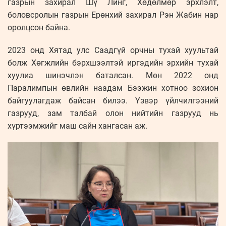
газрын захирал Шү Линг, Хөдөлмөр эрхлэлт,
боловсролын газрын Ерөнхий захирал Рэн Жабин нар
оролцсон байна.
2023 онд Хятад улс Саадгүй орчны тухай хуультай
болж Хөгжлийн бэрхшээлтэй иргэдийн эрхийн тухай
хуулиа шинэчлэн баталсан. Мөн 2022 онд
Паралимпын өвлийн наадам Бээжин хотноо зохион
байгуулагдаж байсан билээ. Үзвэр үйлчилгээний
газрууд, зам талбай олон нийтийн газрууд нь
хүртээмжийг маш сайн хангасан аж.