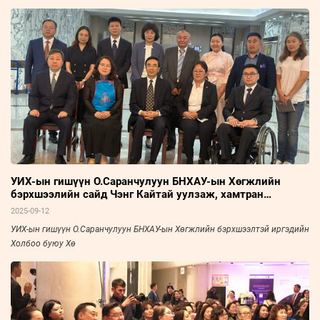
УИХ-ын гишүүн О.Саранчулуун БНХАУ-ын Хөгжлийн
бэрхшээлийн сайд Чэнг Кайтай уулзаж, хамтран
ажиллахаар боллоо
2025-09-12
УИХ-ын гишүүн О.Саранчулуун БНХАУ-ын Хөгжлийн бэрхшээлтэй иргэдийн
Холбоо буюу Хө