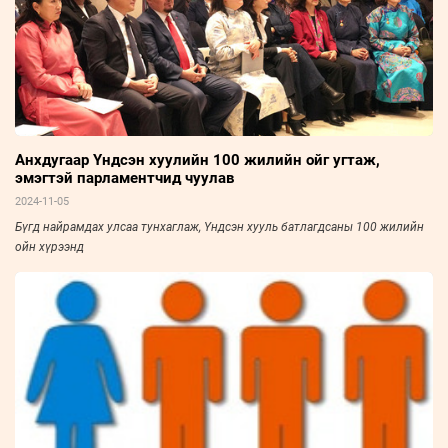
Анхдугаар Үндсэн хуулийн 100 жилийн ойг угтаж,
эмэгтэй парламентчид чуулав
2024-11-05
Бүгд найрамдах улсаа тунхаглаж, Үндсэн хууль батлагдсаны 100 жилийн
ойн хүрээнд