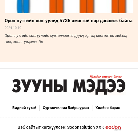
Орон нутгийн сонгуульд 5735 эмэгтэй нэр дэвшиж байна
2024-10-10
Орон нутгийн сонгуулийн сурталчилгаа дуусч, иргэд сонголтоо хийхэд
ганц хоног үлджээ. Эн
Бидний тухай
Сурталчилгаа Байршуулах
Холбоо барих
Вэб сайтыг хөгжүүлсэн: Sodonsolution ХХК