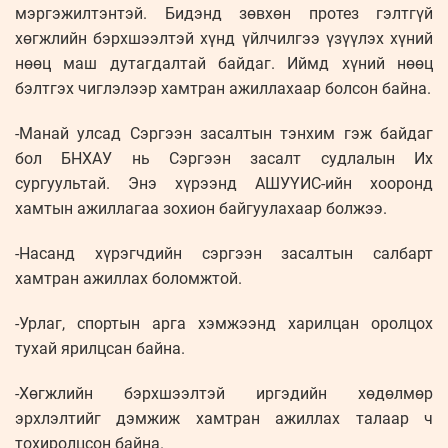
мэргэжилтэнтэй. Бидэнд зөвхөн протез гэлтгүй
хөгжлийн бэрхшээлтэй хүнд үйлчилгээ үзүүлэх хүний
нөөц маш дутагдалтай байдаг. Иймд хүний нөөц
бэлтгэх чиглэлээр хамтран ажиллахаар болсон байна.
-Манай улсад Сэргээн засалтын тэнхим гэж байдаг
бол БНХАУ нь Сэргээн засалт судлалын Их
сургуультай. Энэ хүрээнд АШУҮИС-ийн хооронд
хамтын ажиллагаа зохион байгуулахаар болжээ.
-Насанд хүрэгчдийн сэргээн засалтын салбарт
хамтран ажиллах боломжтой.
-Урлаг, спортын арга хэмжээнд харилцан оролцох
тухай ярилцсан байна.
-Хөгжлийн бэрхшээлтэй иргэдийн хөдөлмөр
эрхлэлтийг дэмжиж хамтран ажиллах талаар ч
тохиролцсон байна.