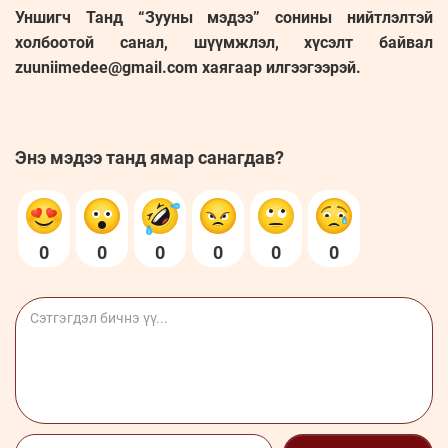
Уншигч Танд “Зууны мэдээ” сонины нийтлэлтэй
холбоотой санал, шүүмжлэл, хүсэлт байвал
zuuniimedee@gmail.com хаягаар илгээгээрэй.
Энэ мэдээ танд ямар санагдав?
0
0
0
0
0
0