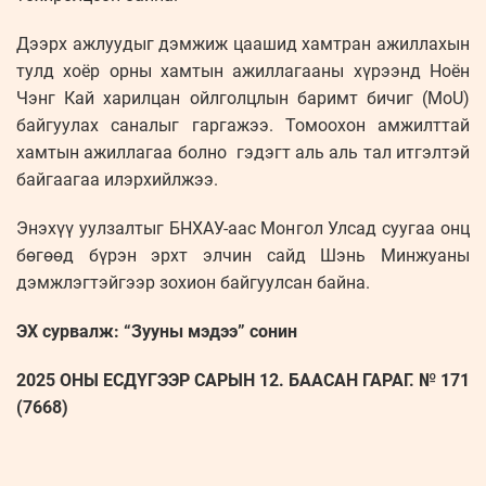
Дээрх ажлуудыг дэмжиж цаашид хамтран ажиллахын
тулд хоёр орны хамтын ажиллагааны хүрээнд Ноён
Чэнг Кай харилцан ойлголцлын баримт бичиг (MoU)
байгуулах саналыг гаргажээ. Томоохон амжилттай
хамтын ажиллагаа болно гэдэгт аль аль тал итгэлтэй
байгаагаа илэрхийлжээ.
Энэхүү уулзалтыг БНХАУ-аас Монгол Улсад суугаа онц
бөгөөд бүрэн эрхт элчин сайд Шэнь Минжуаны
дэмжлэгтэйгээр зохион байгуулсан байна.
ЭХ сурвалж: “Зууны мэдээ” сонин
2025 ОНЫ ЕСДҮГЭЭР САРЫН 12. БААСАН ГАРАГ. № 171
(7668)