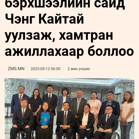
бэрхшээлийн сайд
ҮНДЭСНИЙ
ВИДЕО
Бизнес
ФОТО
МЭДЭЭЛЛИЙН
хөгжил
Чэнг Кайтай
ZUUNII
ТӨВ
Leaderships
УРЛАГ
MEDEE
forum
Бүртгүүлэх
WEEKLY
Нэвтрэх
уулзаж, хамтран
ажиллахаар боллоо
ZMS.MN
2025-09-12 06:00
2 мин унших