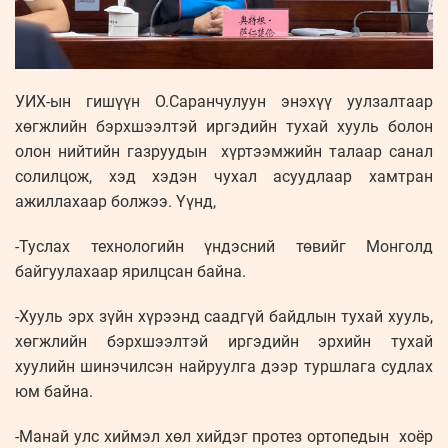
УИХ-ын гишүүн О.Саранчулуун энэхүү уулзалтаар
хөгжлийн бэрхшээлтэй иргэдийн тухай хууль болон
олон нийтийн газруудын хүртээмжийн талаар санал
солилцож, хэд хэдэн чухал асуудлаар хамтран
ажиллахаар болжээ. Үүнд,
-Туслах технологийн үндэсний төвийг Монголд
байгуулахаар ярилцсан байна.
-Хууль эрх зүйн хүрээнд саадгүй байдлын тухай хууль,
хөгжлийн бэрхшээлтэй иргэдийн эрхийн тухай
хуулийн шинэчилсэн найруулга дээр туршлага судлах
юм байна.
-Манай улс хиймэл хөл хийдэг протез ортопедын хоёр