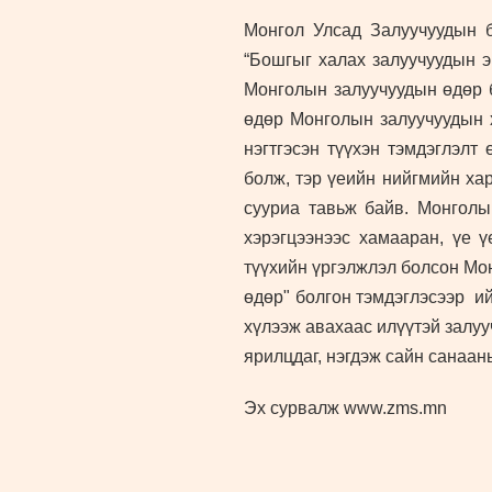
Монгол Улсад Залуучуудын б
“Бошгыг халах залуучуудын э
Монголын залуучуудын өдөр б
өдөр Монголын залуучуудын х
нэгтгэсэн түүхэн тэмдэглэл
болж, тэр үеийн нийгмийн ха
сууриа тавьж байв. Монголы
хэрэгцээнээс хамааран, үе 
түүхийн үргэлжлэл болсон Мо
өдөр" болгон тэмдэглэсээр и
хүлээж авахаас илүүтэй залуу
ярилцдаг, нэгдэж сайн санааны
Эх сурвалж