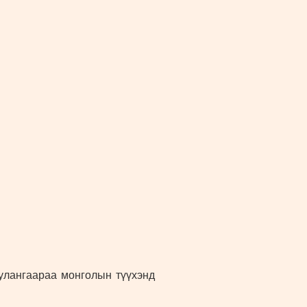
булангаараа
монголын
түүхэ
нд