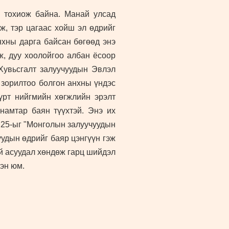
р тохиож байна. Манай улсад
ж, тэр цагаас хойш эл өдрийг
нхны дарга байсан бөгөөд энэ
ж, дуу хоолойгоо албан ёсоор
Хувьсгалт залуучуудын Эвлэл
 зорилтоо болгон анхны үндэс
үрт нийгмийн хөгжлийн эрэлт
намтар баян түүхтэй. Энэ их
 25-ыг "Монголын залуучуудын
удын өдрийг баяр цэнгүүн гэж
ой асуудал хөндөж гарц шийдэл
сэн юм.