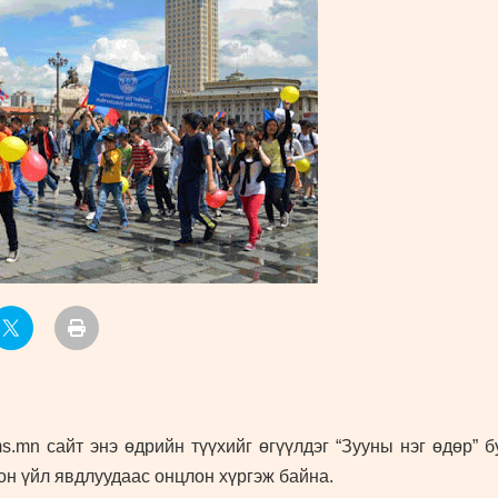
УРЛАГ
.mn сайт энэ өдрийн түүхийг өгүүлдэг “Зууны нэг өдөр” 
он үйл явдлуудаас онцлон хүргэж байна.