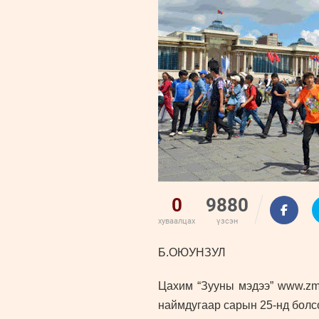
0
9880
хуваалцах
үзсэн
Б.ОЮУНЗУЛ
Цахим “Зууны мэдээ” www.zms
наймдугаар
сарын
25
-нд болс