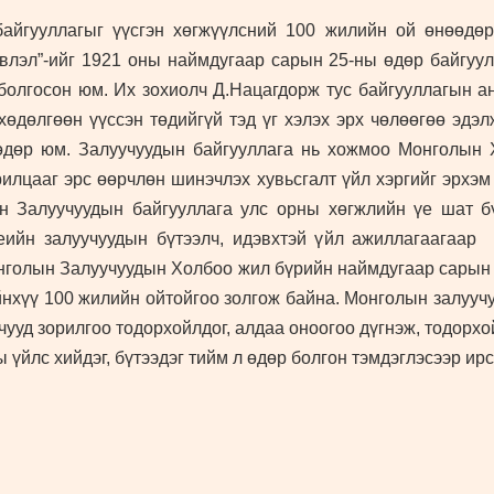
айгууллагыг үүсгэн хөгжүүлсний 100 жилийн ой өнөөдө
влэл”-ийг 1921 оны наймдугаар сарын 25-ны өдөр байгуул
олгосон юм. Их зохиолч Д.Нацагдорж тус байгууллагын а
өдөлгөөн үүссэн төдийгүй тэд үг хэлэх эрх чөлөөгөө эдэл
т өдөр юм. Залуучуудын байгууллага нь хожмоо Монголын 
рилцааг эрс өөрчлөн шинэчлэх хувьсгалт үйл хэргийг эрхэм
н Залуучуудын байгууллага улс орны хөгжлийн үе шат б
үеийн залуучуудын бүтээлч, идэвхтэй үйл ажиллагаагаар 
нголын Залуучуудын Холбоо жил бүрийн наймдугаар сарын
йнхүү 100 жилийн ойтойгоо золгож байна. Монголын залуучу
чууд зорилгоо тодорхойлдог, алдаа оноогоо дүгнэж, тодорх
 үйлс хийдэг, бүтээдэг тийм л өдөр болгон тэмдэглэсээр ир
 www.zms.mn