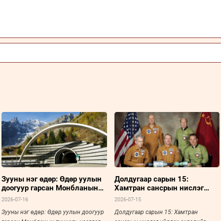
Зууны нэг өдөр: Өдөр уулын
Долдугаар сарын 15:
доогуур гарсан Монбланын
Хамтран сансрын нислэг
туннель нээгдэв
үйлдэх эхлэлийг тавьсан
2026-07-16
2026-07-15
түүхэн үйл явдал
Зууны нэг өдөр: Өдөр уулын доогуур
Долдугаар сарын 15: Хамтран