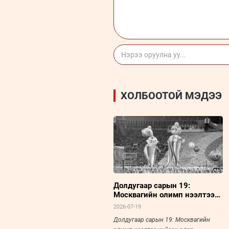
ХОЛБООТОЙ МЭДЭЭ
Долдугаар сарын 19:
Москвагийн олимп нээлтээ
хийсэн өдөр
2026-07-19
Долдугаар сарын 19: Москвагийн