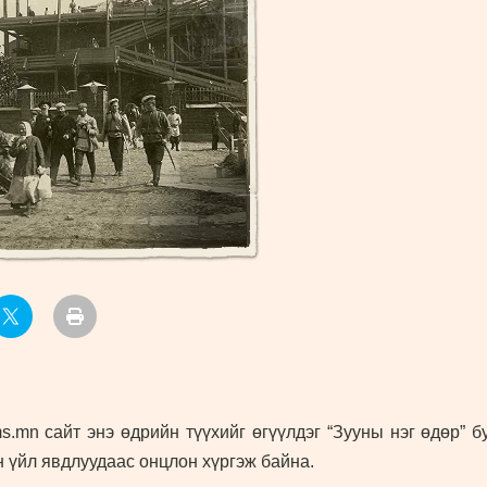
УРЛАГ
.mn сайт энэ өдрийн түүхийг өгүүлдэг “Зууны нэг өдөр” 
 үйл явдлуудаас онцлон хүргэж байна.