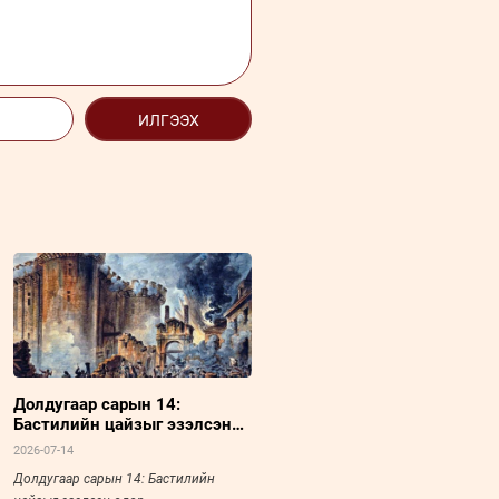
ИЛГЭЭХ
Долдугаар сарын 14:
Бастилийн цайзыг эзэлсэн
өдөр
2026-07-14
Долдугаар сарын 14: Бастилийн