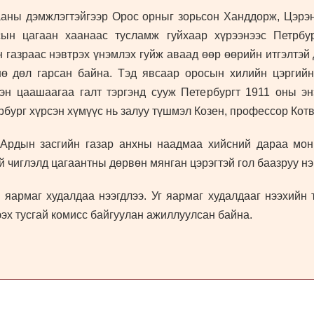
аны дэмжлэгтэйгээр Орос орныг зорьсон Ханддорж, Цэрэн
ын цагаан хаанаас тусламж гуйхаар хүрээнээс Петрбу
газраас нэвтрэх үнэмлэх гуйж аваад өөр өөрийн итгэлтэй 
ө дөл гарсан байна. Тэд явсаар оросын хилийн цэргийн
эн цаашаагаа галт тэргэнд сууж Петербургт 1911 оны эн
бург хүрсэн хүмүүс нь залуу түшмэл Козен, профессор Котв
 Ардын засгийн газар анхны наадмаа хийсний дараа мо
й чиглэлд цагаантны дөрвөн мянган цэрэгтэй гол баазруу н
армаг худалдаа нээгдлээ. Уг яармаг худалдааг нээхийн 
ээх тусгай комисс байгуулан ажиллуулсан байна.