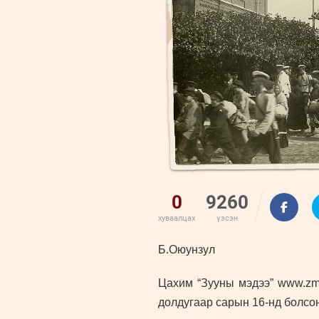
0
9260
хуваалцах
үзсэн
Б.Оюунзул
Цахим “Зууны мэдээ” www.zms
долдугаар сарын 16-нд болсон