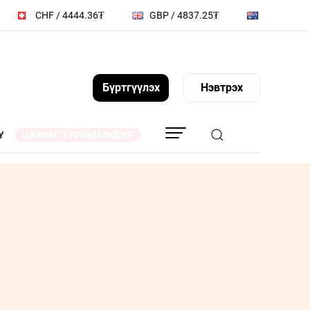
CHF / 4444.36₮
GBP / 4837.25₮
BGN / 2158.52
Бүртгүүлэх
Нэвтрэх
Y
ЦАХИМ "ЗУУНЫ МЭДЭЭ"
АГ
ТА ҮҮНИЙГ МЭДЭХ ҮҮ
ҮҮДИЙН
СОНИУЧ НҮД
Л
ТҮҮЧЭЭЛЭГЧ
ЗУУНЫ НЭГ ӨДӨР
ВИДЕО
 МЭДЭЭЛЛИЙН
ZUUNII MEDEE WEEKLY