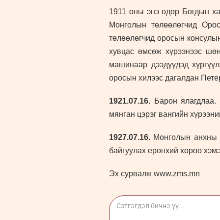
1911 оны энэ өдөр Богдын ха
Монголын төлөөлөгчид Орос
төлөөлөгчид оросын консулын 
хувцас өмсөж хүрээнээс шөн
машинаар дээдүүдэд хүргүүл
оросын хилээс дагалдан Петер
1921.07.16.
Барон ялагдлаа.
мянган цэрэг вангийн хүрээни
1927.07.16.
Монголын анхны я
байгуулах ерөнхий хороо хэм
Эх сурвалж www.zms.mn