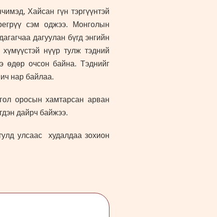
чимэд, Хайсан гүн тэргүүнтэй
регрүү сэм оджээ. Монголын
дагагчаа дагуулан бүгд энгийн
 хүмүүстэй нүүр тулж тэдний
э өдөр очсон байна. Тэднийг
ич нар байлаа.
нгол оросын хамтарсан арван
эгдэн дайрч байжээ.
тулд улсаас худалдаа зохион