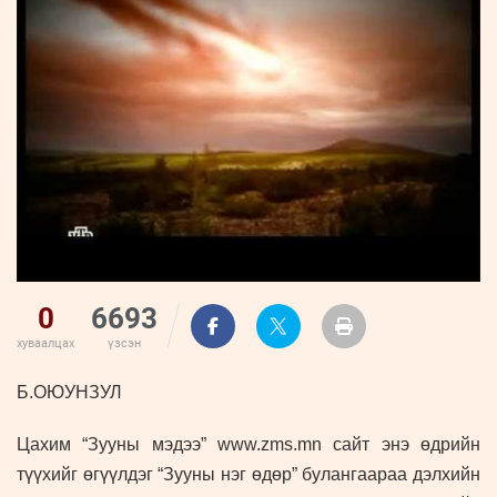
ҮНДЭСНИЙ
ВИДЕО
Бизнес
ФОТО
МЭДЭЭЛЛИЙН
хөгжил
ZUUNII
ТӨВ
Leaderships
УРЛАГ
MEDEE
forum
Бүртгүүлэх
WEEKLY
Нэвтрэх
0
6693
хуваалцах
үзсэн
Б.ОЮУНЗУЛ
Цахим “Зууны мэдээ” www.zms.mn сайт энэ өдрийн
түүхийг өгүүлдэг “Зууны нэг өдөр” булангаараа дэлхийн