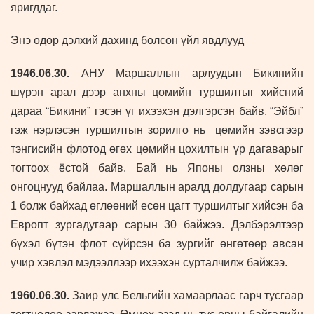
яригддаг.
Энэ өдөр дэлхий дахинд болсон үйл явдлууд
1946.06.30.
АНУ Маршаллын арлуудын Бикинийн
шүрэн арал дээр анхны цөмийн туршилтыг хийсний
дараа “Бикини” гэсэн үг ихээхэн дэлгэрсэн байв.
“Эйбл”
гэж нэрлэсэн туршилтын зорилго нь цөмийн зэвсгээр
тэнгисийн флотод өгөх цөмийн цохилтын үр дагаварыг
тогтоох ёстой байв. Бай нь Японы олзны хөлөг
онгоцнууд байлаа. Маршаллын аралд долдугаар сарын
1 болж байхад өглөөний есөн цагт туршилтыг хийсэн ба
Европт зургадугаар сарын 30 байжээ. Дэлбэрэлтээр
бүхэл бүтэн флот сүйрсэн ба зургийг өнгөтөөр авсан
учир хэвлэл мэдээллээр ихээхэн сурталчилж байжээ.
1960.06.30.
Заир улс Бельгийн хамаарлаас гарч тусгаар