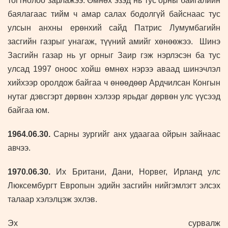
тогтнолоо зарлажээ. Өмнөх эзэд нь тус орны байгалийн
баялагаас тийм ч амар салах бодолгүй байснаас тус
улсын анхны ерөнхий сайд Патрис Лумумбагийн
засгийн газрыг унагаж, түүний амийг хөнөөжээ. Шинэ
Засгийн газар нь уг орныг Заир гэж нэрлэсэн ба тус
улсад 1997 оноос хойш өмнөх нэрээ аваад шинэчлэл
хийхээр оролдож байгаа ч өнөөдөөр Ардчилсан Конгын
нутаг дэвсгэрт дөрвөн хэлээр ярьдаг дөрвөн улс үүсээд
байгаа юм.
1964.06.30.
Сарны зургийг анх удаагаа ойрын зайнаас
авчээ.
1970.06.30.
Их Британи, Дани, Норвег, Ирланд улс
Люксембургт Европын эдийн засгийн нийгэмлэгт элсэх
талаар хэлэлцэж эхлэв.
Эх сурвалж