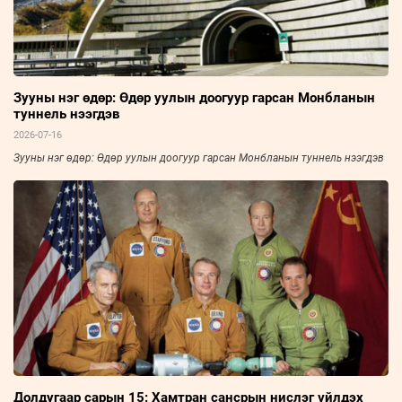
Зууны нэг өдөр: Өдөр уулын доогуур гарсан Монбланын
туннель нээгдэв
2026-07-16
Зууны нэг өдөр: Өдөр уулын доогуур гарсан Монбланын туннель нээгдэв
Долдугаар сарын 15: Хамтран сансрын нислэг үйлдэх