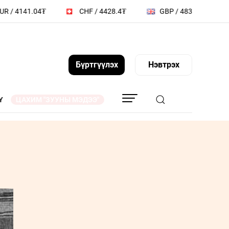
 4141.04₮
CHF / 4428.4₮
GBP / 4832.86₮
Бүртгүүлэх
Нэвтрэх
Y
ЦАХИМ "ЗУУНЫ МЭДЭЭ"
АГ
ТА ҮҮНИЙГ МЭДЭХ ҮҮ
ҮҮДИЙН
СОНИУЧ НҮД
Л
ТҮҮЧЭЭЛЭГЧ
ЗУУНЫ НЭГ ӨДӨР
ВИДЕО
 МЭДЭЭЛЛИЙН
ZUUNII MEDEE WEEKLY