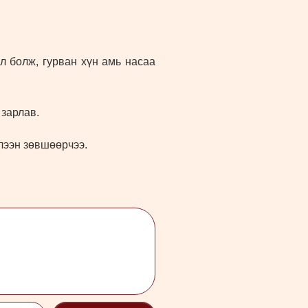
 болж, гурван хүн амь насаа
зарлав.
лээн зөвшөөрчээ.