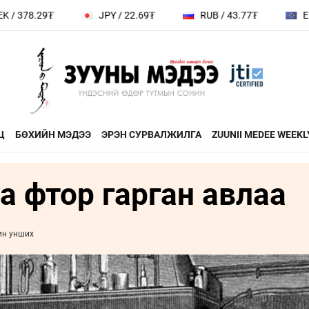
378.29₮
JPY / 22.69₮
RUB / 43.77₮
EUR /
Ц
БӨХИЙН МЭДЭЭ
ЭРЭН СУРВАЛЖИЛГА
ZUUNII MEDEE WEEKL
а фтор гарган авлаа
ДӨРВӨН ХӨЛТЭЙ АНД
ЭДИЙН ЗАС
на
ХЭВШМЭЛ ОЙЛГОЛТОО
ЭМЭГТЭЙЧ
й зочин
ӨӨРЧИЛЬЕ
МАНЛАЙЛА
ин унших
н
МОНГОЛ ӨВ СОЁЛ
ФОТО
ҮНДЭСНИЙ
rum
ТӨВ