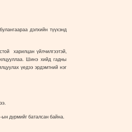
 булангаараа дэлхийн түүхэнд
той харилцан үйлчилгээтэй,
илцууллаа. Шинэ хийд гадны
илцуулах үедээ эрдэмтний нэг
ээ.
-ын дүрмийг баталсан байна.