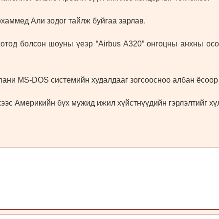
хаммед Али зодог тайлж буйгаа зарлав.
тод болсон шоуны үеэр “Airbus A320” онгоцны анхны осол
ани MS-DOS системийн худалдааг зогсоосноо албан ёсоор 
эс Америкийн бүх мужид ижил хүйстнүүдийн гэрлэлтийг хү