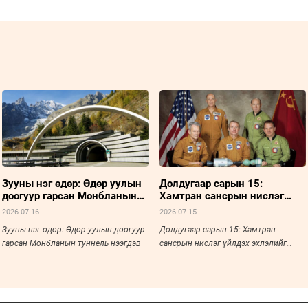
Зууны нэг өдөр: Өдөр уулын
Долдугаар сарын 15:
доогуур гарсан Монбланын
Хамтран сансрын нислэг
туннель нээгдэв
үйлдэх эхлэлийг тавьсан
2026-07-16
2026-07-15
түүхэн үйл явдал
Зууны нэг өдөр: Өдөр уулын доогуур
Долдугаар сарын 15: Хамтран
гарсан Монбланын туннель нээгдэв
сансрын нислэг үйлдэх эхлэлийг
тавьсан түүхэн үйл явдал