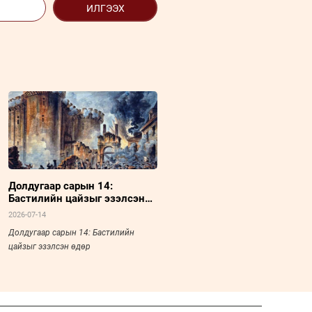
ИЛГЭЭХ
Долдугаар сарын 14:
Бастилийн цайзыг эзэлсэн
өдөр
2026-07-14
Долдугаар сарын 14: Бастилийн
цайзыг эзэлсэн өдөр