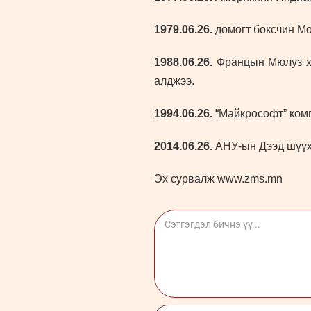
1979.06.26.
домогт боксчин Мо
1988.06.26.
Францын Мюлуз хо
алджээ.
1994.06.26.
“Майкрософт” комп
201
4
.06.26.
АНУ-ын Дээд шүүхэ
Эх сурвалж www.zms.mn