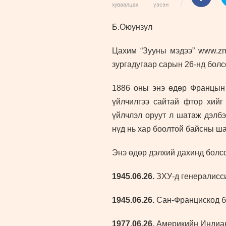
хуваалцах
үзсэн
Б.Оюунзул
Цахим “Зууны мэдээ” www.zms
зургадугаар сарын 26-нд болс
1886
оны энэ өдөр
Францын 
үйлчилгээ сайтай фтор хий
үйлчлэл оруут л шатаж дэлбэ
нүд нь хар боолтой байсны ша
Энэ өдөр дэлхий дахинд болс
1945.06.26.
ЗХУ-д генералисси
1945.06.26.
Сан-Францискод бо
1977.06.26.
Америкийн Индиан