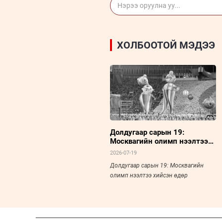
ХОЛБООТОЙ МЭДЭЭ
Долдугаар сарын 19:
Москвагийн олимп нээлтээ
хийсэн өдөр
2026-07-19
Долдугаар сарын 19: Москвагийн
олимп нээлтээ хийсэн өдөр