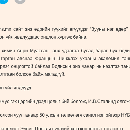
.mn сайт энэ өдрийн түүхийг өгүүлдэг “Зууны нэг өдөр”
он үйл явдлуудаас онцлон хүргэж байна.
химич Анри Муассан анх удаагаа бусад бараг бүх бодис
г гарган авснаа Францын Шинжлэх ухааны академид тан
рдэг онцлогтой байлаа.Бодисын энэ чанар нь нээлтээ тан
лтгаан болсон байж магадгүй.
он үйл явдлууд
мус гэх цэргийн дээд цолыг бий болгож, И.В.Сталинд олгож
лсон чуулганаар 50 улсын төлөөлөгч санал нэгтэйгээр НҮБ
аполист Элвис Пресли сүүлчийнхээ концертыг тогложээ.