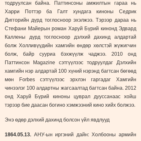
тодруулсан байн
а. Паттинсоны амжилтын гараа нь
Харри Поттэр ба Галт хундага киноны Седрик
Диггорийн дүрд тоглосноор эхэлжээ. Тэрээр дараа нь
Стефани Майерын роман Харуй Бүрий кинонд Эдвард
Каллены дүрд тоглосноор дэлхий дахинд алдартай
болж Холливүүдийн хамгийн өндөр хөлстэй жүжигчин
болж, байр сууриа бэхжүүлж чаджээ. 2010 онд
Паттинсон Magazine сэтгүүлээс тодруулдаг Дэлхийн
хамгийн нэр алдартай 100 хүний нэрэнд багтсан бөгөөд
мөн Forbes сэтгүүлээс эрхлэн гаргадаг Хамгийн
чинээлэг 100 алдартны жагсаалтад багтсан байна. 2012
онд Харуй Бүрий киноны цуврал дууссанаас хойш
тэрээр бие даасан богино хэмжээний кино хийх болжээ.
Энэ өдөр дэлхий дахинд болсон үйл явдлууд
1864
.05.13.
АНУ-ын иргэний дайн: Холбооны армийн