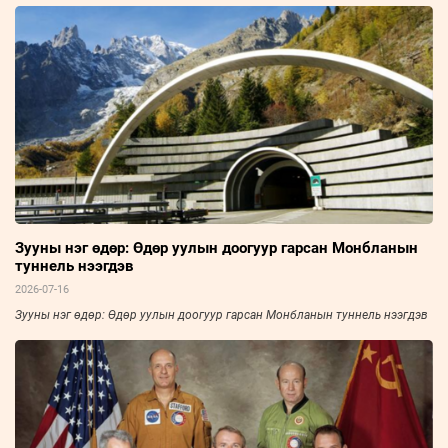
Зууны нэг өдөр: Өдөр уулын доогуур гарсан Монбланын
туннель нээгдэв
2026-07-16
Зууны нэг өдөр: Өдөр уулын доогуур гарсан Монбланын туннель нээгдэв