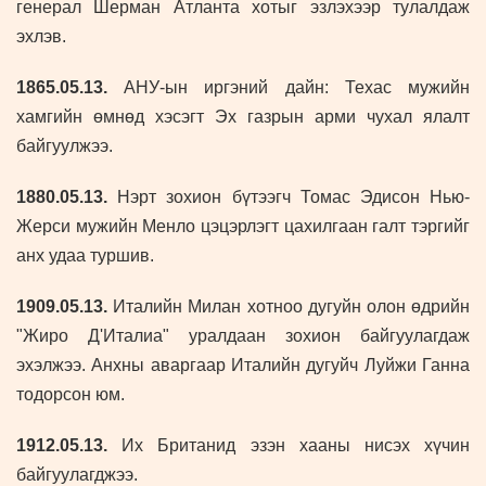
генерал Шерман Атланта хотыг эзлэхээр тулалдаж
эхлэв.
1865
.05.13.
АНУ-ын иргэний дайн: Техас мужийн
хамгийн өмнөд хэсэгт Эх газрын арми чухал ялалт
байгуулжээ.
1880
.05.13.
Нэрт зохион бүтээгч Томас Эдисон Нью-
Жерси мужийн Менло цэцэрлэгт цахилгаан галт тэргийг
анх удаа туршив.
1909
.05.13.
Италийн Милан хотноо дугуйн олон өдрийн
"Жиро Д'Италиа" уралдаан зохион байгуулагдаж
эхэлжээ. Анхны аваргаар Италийн дугуйч Луйжи Ганна
тодорсон юм.
1912
.05.13.
Их Британид эзэн хааны нисэх хүчин
байгуулагджээ.