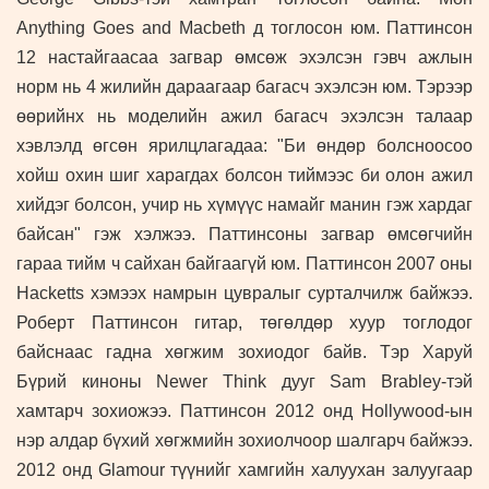
Anything Goes and Macbeth д тоглосон юм.
Паттинсон
12 настайгаасаа загвар өмсөж эхэлсэн гэвч ажлын
норм нь 4 жилийн дараагаар багасч эхэлсэн юм. Тэрээр
өөрийнх нь моделийн ажил багасч эхэлсэн талаар
хэвлэлд өгсөн ярилцлагадаа: "Би өндөр болсноосоо
хойш охин шиг харагдах болсон тиймээс би олон ажил
хийдэг болсон, учир нь хүмүүс намайг манин гэж хардаг
байсан" гэж хэлжээ. Паттинсоны загвар өмсөгчийн
гараа тийм ч сайхан байгаагүй юм. Паттинсон 2007 оны
Hacketts хэмээх намрын цувралыг сурталчилж байжээ.
Роберт Паттинсон гитар, төгөлдөр хуур тоглодог
байснаас гадна хөгжим зохиодог байв. Тэр Харуй
Бүрий киноны Newer Think дууг Sam Brabley-тэй
хамтарч зохиожээ. Паттинсон 2012 онд Hollywood-ын
нэр алдар бүхий хөгжмийн зохиолчоор шалгарч бай
жээ
.
2012 онд Glamour түүнийг хамгийн халуухан залуугаар