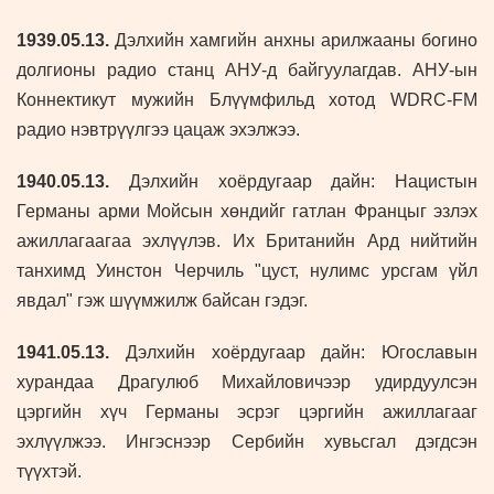
1939
.05.13.
Дэлхийн хамгийн анхны арилжааны богино
долгионы радио станц АНУ-д байгуулагдав. АНУ-ын
Коннектикут мужийн Блүүмфильд хотод WDRC-FM
радио нэвтрүүлгээ цацаж эхэлжээ.
1940
.05.13.
Дэлхийн хоёрдугаар дайн: Нацистын
Германы арми Мойсын хөндийг гатлан Францыг эзлэх
ажиллагаагаа эхлүүлэв. Их Британийн Ард нийтийн
танхимд Уинстон Черчиль "цуст, нулимс урсгам үйл
явдал" гэж шүүмжилж байсан гэдэг.
1941
.05.13.
Дэлхийн хоёрдугаар дайн: Югославын
хурандаа Драгулюб Михайловичээр удирдуулсэн
цэргийн хүч Германы эсрэг цэргийн ажиллагааг
эхлүүлжээ. Ингэснээр Сербийн хувьсгал дэгдсэн
түүхтэй.