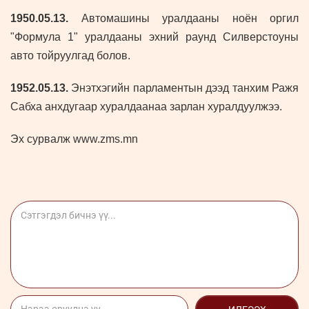
1950
.05.13.
Автомашины уралдааны ноён оргил
"Формула 1" уралдааны эхний раунд Силверстоуны
авто тойруулгад болов.
1952
.05.13.
Энэтхэгийн парламентын дээд танхим Ражя
Сабха анхдугаар хуралдаанаа зарлан хуралдуулжээ.
Эх сурвалж www.zms.mn