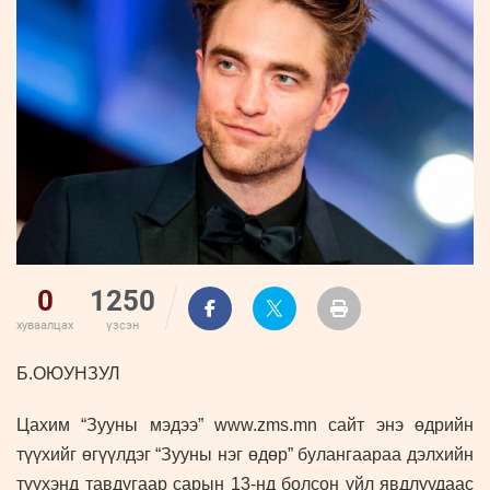
ҮНДЭСНИЙ
ВИДЕО
Бизнес
ФОТО
МЭДЭЭЛЛИЙН
хөгжил
ZUUNII
ТӨВ
Leaderships
УРЛАГ
MEDEE
forum
Бүртгүүлэх
WEEKLY
Нэвтрэх
0
1250
хуваалцах
үзсэн
Б.ОЮУНЗУЛ
Цахим “Зууны мэдээ” www.zms.mn сайт энэ өдрийн
түүхийг өгүүлдэг “Зууны нэг өдөр” булангаараа дэлхийн
түүхэнд тавдугаар сарын
13
-нд болсон үйл явдлуудаас