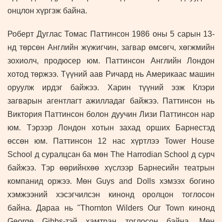
онцлон хүргэж байна.
Роберт Дуглас Томас Паттинсон 1986 оны 5 сарын 13-
нд төрсөн Английн жүжигчин, загвар өмсөгч, хөгжмийн
зохиолч, продюсер юм. Паттинсон Английн Лондон
хотод төржээ. Түүний аав Ричард нь Америкаас машин
оруулж ирдэг байжээ. Харин түүний ээж Клэри
загварын агентлагт ажилладаг байжээ. Паттинсон нь
Виктория Паттинсон болон дуучин Лизи Паттинсон нар
юм. Тэрээр Лондон хотын захад орших Барнестэд
өссөн юм. Паттинсон 12 нас хүртлээ Tower House
School д суралцсан ба мөн The Harrodian School д сурч
байжээ. Тэр өөрийнхөө хүслээр Барнесийн театрын
компанид оржээ. Мөн Guys and Dolls хэмээх богино
хэмжээний хэсэгчилсэн кинонд оролцон тоглосон
байна. Дараа нь "Thornton Wilders Our Town кинонд
George Gibbs-тэй хамтран тоглосон байна. Мөн