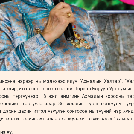
инхэнэ нэрээр нь мэдэхээс илүү “Ахмадын Халтар”, “Ха
лны хайр, итгэлээс төрсөн гэлтэй. Тэрээр Баруун-Урт сумы
оны тэргүүнээр 18 жил, аймгийн Ахмадын хорооны тэр
влөлийн тэргүүлэгчээр 36 жилийн турш сонгуульт үү
д дахин дахин итгэл үзүүлэн сонгосон нь түүний нэр хүн
дынхаа итгэлийг зүтгэлээр хариулахыг л хичээсэн” хэмээн
а уу.