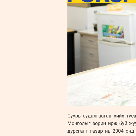
Суурь судалгаагаа хийх тус
Монголыг зорин ирж буй жу
дурсгалт газар нь 2004 онд