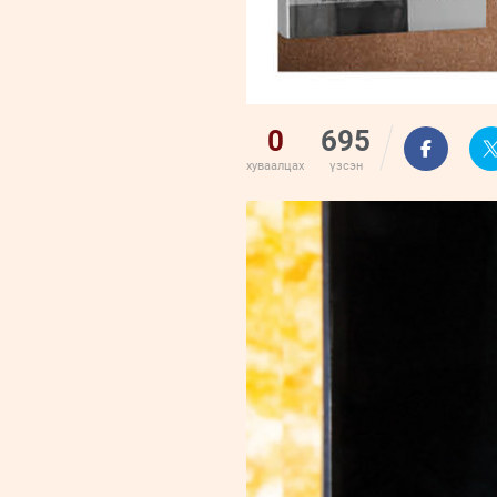
0
695
хуваалцах
үзсэн