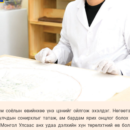
ам соёлын өвийнхөө үнэ цэнийг ойлгож эхэлдэг. Нөгөө
улчдын сонирхлыг татаж, ам бардам ярих онцлог болох
 Монгол Улсаас анх удаа дэлхийн хүн төрөлхтний өв бол