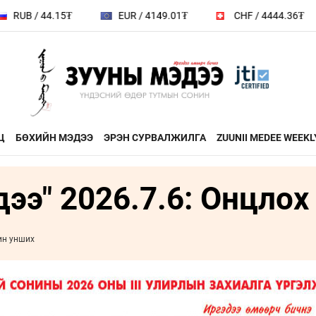
EUR / 4149.01₮
CHF / 4444.36₮
GBP / 4837.2
Ц
БӨХИЙН МЭДЭЭ
ЭРЭН СУРВАЛЖИЛГА
ZUUNII MEDEE WEEKL
ээ" 2026.7.6: Онцлох 
ДӨРВӨН ХӨЛТЭЙ АНД
ЭДИЙН ЗАС
на
ХЭВШМЭЛ ОЙЛГОЛТОО
ЭМЭГТЭЙЧ
й зочин
ӨӨРЧИЛЬЕ
МАНЛАЙЛА
ин унших
н
МОНГОЛ ӨВ СОЁЛ
ФОТО
ҮНДЭСНИЙ
rum
ТӨВ