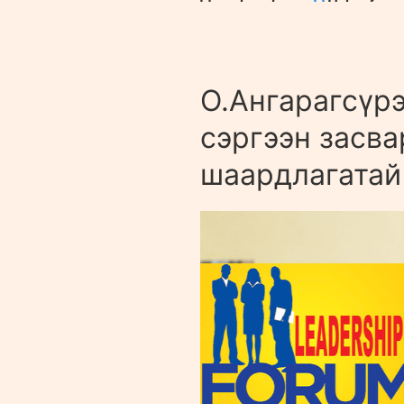
О.Ангарагсүрэ
сэргээн засва
шаардлагатай