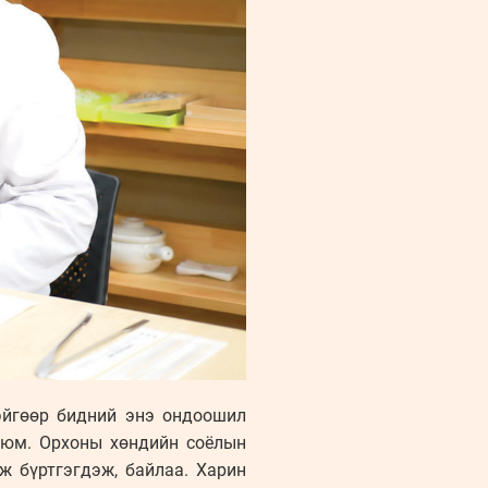
тэйгөөр бидний энэ ондоошил
 юм. Орхоны хөндийн соёлын
ж бүртгэгдэж, байлаа. Харин