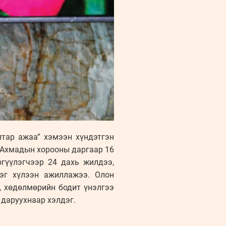
лтар ажаа” хэмээн хүндэтгэн
н Ахмадын хорооны даргаар 16
гүүлэгчээр 24 дахь жилдээ,
рэг хүлээн ажиллажээ. Олон
д, хөдөлмөрийн бодит үнэлгээ
 даруухнаар хэлдэг.