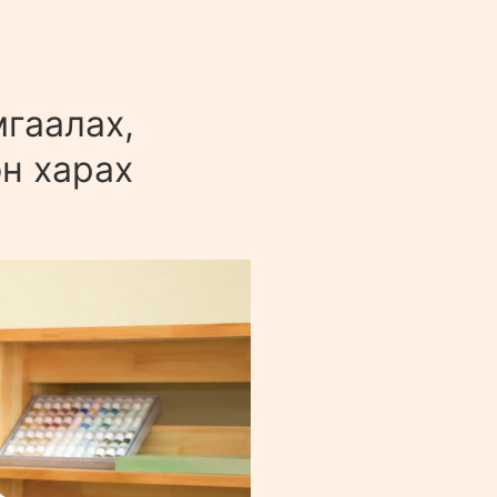
мгаалах,
эн харах