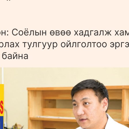
н: Соёлын өвөө хадгалж ха
рлах тулгуур ойлголтоо эрг
 байна