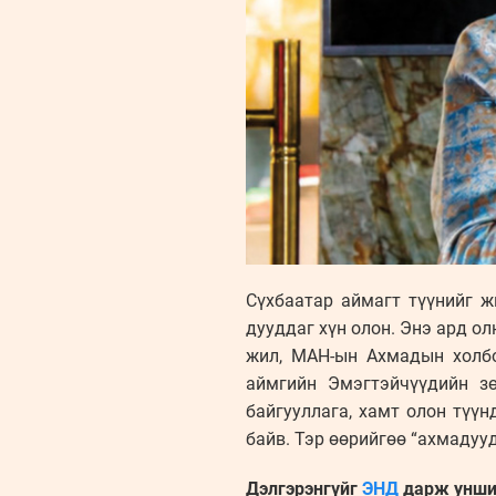
Сүхбаатар аймагт түүнийг ж
дууддаг хүн олон. Энэ ард о
жил, МАН-ын Ахмадын холбо
аймгийн Эмэгтэйчүүдийн зө
байгууллага, хамт олон түүн
байв. Тэр өөрийгөө “ахмадуу
Дэлгэрэнгүйг
ЭНД
дарж уншин