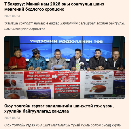
Т.Баярхүү: Манай нам 2028 оны сонгуульд шинэ
мөнгөний бодлогоо оролцоно
2026-06-23
“Хамтын сонголт” намаас өчигдөр хэвлэлийн бага хурал зохион байгуулж,
намынхаа үзэл баримтла
Оюу толгойн гэрээг залилангийн шинжтэй гэж үзэн,
хуулийн байгууллагад хандлаа
2026-06-23
​​​​​​​Оюу толгойн гэрээ нь Ашигт малтмалын тухай хууль болон бусад хууль