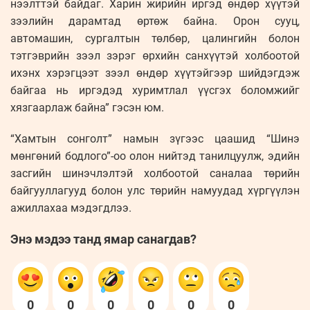
нээлттэй байдаг. Харин жирийн иргэд өндөр хүүтэй
зээлийн дарамтад өртөж байна. Орон сууц,
автомашин, сургалтын төлбөр, цалингийн болон
тэтгэврийн зээл зэрэг өрхийн санхүүтэй холбоотой
ихэнх хэрэгцээт зээл өндөр хүүтэйгээр шийдэгдэж
байгаа нь иргэдэд хуримтлал үүсгэх боломжийг
хязгаарлаж байна” гэсэн юм.
“Хамтын сонголт” намын зүгээс цаашид “Шинэ
мөнгөний бодлого”-оо олон нийтэд танилцуулж, эдийн
засгийн шинэчлэлтэй холбоотой саналаа төрийн
байгууллагууд болон улс төрийн намуудад хүргүүлэн
ажиллахаа мэдэгдлээ.
Энэ мэдээ танд ямар санагдав?
0
0
0
0
0
0