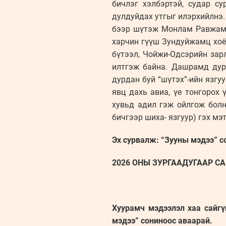
бичлэг хэлбэртэй, судар с
дулдуйдах утгыг илэрхийлнэ
бээр шүтэж Монлам Равжамб
харчин гүүш Зундуйжамц хоёу
бүтээл, Чойжи-Одсэрийн зар
илтгэж байна. Дашрамд дур
дурдан буй “шүтэх”-ийн язгуу
явц дахь авиа, үе тонгорох 
хувьд адил гэж ойлгож болно
бичгээр шиха- язгуур) гэх мэт
Эх сурвалж: “Зууны мэдээ” с
2026 ОНЫ ЗУРГААДУГААР САР
Хуурамч мэдээлэл хаа сайгү
мэдээ” сониноос аваарай.