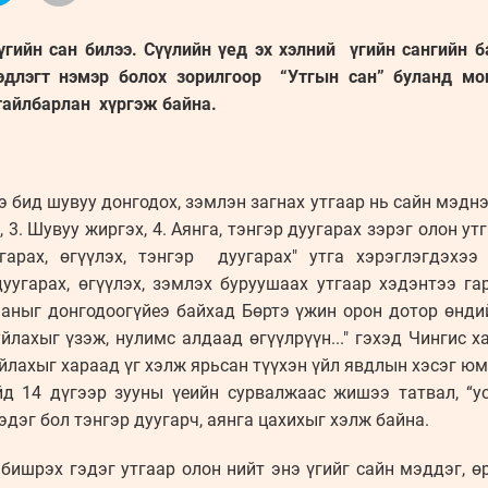
үгийн сан билээ. Сүүлийн үед эх хэлний үгийн сангийн б
длэгт нэмэр болох зорилгоор “Утгын сан” буланд мон
тайлбарлан хүргэж байна.
ээ бид шувуу донгодох, зэмлэн загнах утгаар нь сайн мэднэ.
, 3. Шувуу жиргэх, 4. Аянга, тэнгэр дуугарах зэрэг олон у
гарах, өгүүлэх, тэнгэр дуугарах" утга хэрэглэгдэхээ
уугарах, өгүүлэх, зэмлэх буруушаах утгаар хэдэнтээ га
 хааныг донгодоогүйеэ байхад Бөртэ үжин орон дотор өнд
йлахыг үзэж, нулимс алдаад өгүүлрүүн..." гэхэд Чингис 
йлахыг хараад үг хэлж ярьсан түүхэн үйл явдлын хэсэг юм
йд 14 дүгээр зууны үеийн сурвалжаас жишээ татвал, “
эдэг бол тэнгэр дуугарч, аянга цахихыг хэлж байна.
н бишрэх гэдэг утгаар олон нийт энэ үгийг сайн мэддэг, 