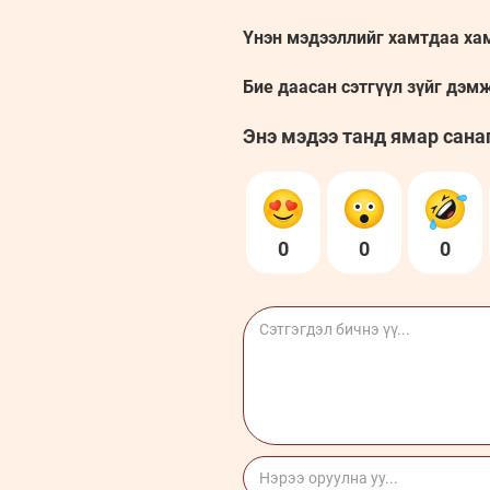
Үнэн мэдээллийг хамтдаа ха
Бие даасан сэтгүүл зүйг дэм
Энэ мэдээ танд ямар сана
0
0
0