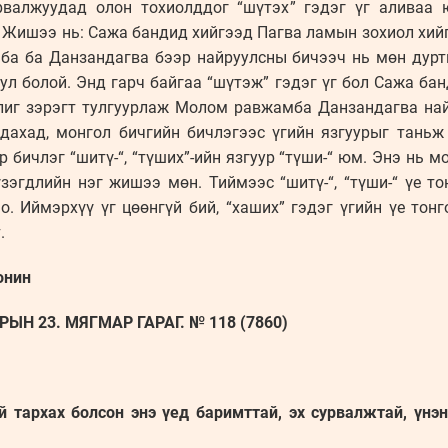
урвалжуудад олон тохиолддог “шүтэх” гэдэг үг аливаа 
. Жишээ нь: Сажа бандид хийгээд Пагва ламын зохиол хий
а ба Данзандагва бээр найруулсны бичээч нь мөн дурт
л болой. Энд гарч байгаа “шүтэж” гэдэг үг бол Сажа ба
лиг зэрэгт тулгуурлаж Молом равжамба Данзандагва най
дахад, монгол бичгийн бичлэгээс үгийн язгуурыг таньж
р бичлэг “шитү-“, “түших”-ийн язгуур “түши-“ юм. Энэ нь 
үзэгдлийн нэг жишээ мөн. Тиймээс “шитү-“, “түши-“ үе т
. Иймэрхүү үг цөөнгүй бий, “хаших” гэдэг үгийн үе тон
.
онин
ЫН 23. МЯГМАР ГАРАГ. № 118 (7860)
й тархах болсон энэ үед баримттай, эх сурвалжтай, үнэ