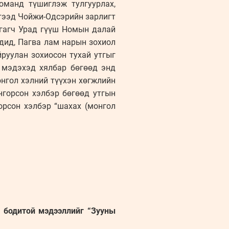
юманд түшиглэж тулгуурлах,
гээд Чойжи-Одсэрийн зарлигт
гагч Урад гүүш Номын далай
ндид, Пагва лам нарын зохиол
руулан зохиосон тухай утгыг
 мэдэхэд хялбар бөгөөд энд
монгол хэлний түүхэн хөгжлийн
онгорсон хэлбэр бөгөөд утгын
горсон хэлбэр “шахах (монгол
н бодитой мэдээллийг “Зууны