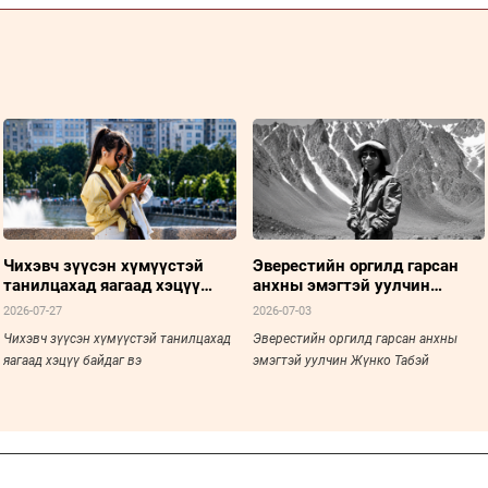
Чихэвч зүүсэн хүмүүстэй
Эверестийн оргилд гарсан
танилцахад яагаад хэцүү
анхны эмэгтэй уулчин
байдаг вэ
Жүнко Табэй
2026-07-27
2026-07-03
Чихэвч зүүсэн хүмүүстэй танилцахад
Эверестийн оргилд гарсан анхны
яагаад хэцүү байдаг вэ
эмэгтэй уулчин Жүнко Табэй