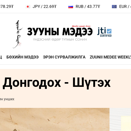
₮
JPY / 22.69₮
RUB / 43.77₮
EUR / 4141.0
Ц
БӨХИЙН МЭДЭЭ
ЭРЭН СУРВАЛЖИЛГА
ZUUNII MEDEE WEEKL
 Донгодох - Шүтэх
ДӨРВӨН ХӨЛТЭЙ АНД
ЭДИЙН ЗАС
на
ХЭВШМЭЛ ОЙЛГОЛТОО
ЭМЭГТЭЙЧ
й зочин
ӨӨРЧИЛЬЕ
МАНЛАЙЛА
ин унших
н
МОНГОЛ ӨВ СОЁЛ
ФОТО
ҮНДЭСНИЙ
rum
ТӨВ