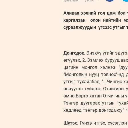
хуваалцах
үзсэн
Аливаа хэлний гол цөм бол 
харгалзан олон нийтийн мэ
сурвалжуудын үгсээс утгыг 
Донгодох
. Энэхүү үгийг эдүг
өгүүлэх, 2. Зэмлэх буруушаах
цагийн монгол хэлнээ "дуу
"Монголын нууц товчоо"-нд д
утгыг тухайлбал, "...Чингис
өвчүүгээ түйдэж, Отчигины у
өмнө Бөртэ хатан Отчигины у
Тэнгэр дуугарах утгын туха
хөдлөөд тэнгэр донгодъюу” г
Шүтэх
. Гүнээ итгэх, сүсэглэ