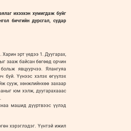
аялаг ихээхэн хумигдаж буйг
гол бичгийн дурсгал, судар
 Харин эрт үедээ 1. Дуугарах,
тгыг зааж байсан бөгөөд орчин
 больж явцуурчээ. Ялангуяа
рч буй. Үүнээс хэлэх өгүүлэх
ийж сууж, хөнжлийнхөө захаар
хааныг юм хэлж, дуугарахааас
.
уснаа машид дүүртвээс үүлэд
өргөн хэрэглэдэг. Үүнтэй ижил