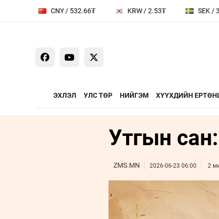
CNY / 532.66₮
KRW / 2.53₮
SEK / 378.29
ЭХЛЭЛ
УЛС ТӨР
НИЙГЭМ
ХҮҮХДИЙН ЕРТӨН
Утгын сан:
ҮЗЭЛ БОДЛЫН ЧӨЛӨӨТ
ЯРИЛЦАХ ЦАГ
ТАЛБАР
Сайд ярьж бай
Зууны мэдээни
ZMS.MN
2026-06-23 06:00
2 м
Дугаарын зочи
Бизнес хөгжил
Leaderships fo