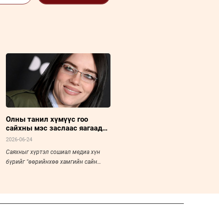
Олны танил хүмүүс гоо
сайхны мэс заслаас яагаад
татгалзах болов
2026-06-24
Саяхныг хүртэл сошиал медиа хүн
бүрийг "өөрийнхөө хамгийн сайн
хувилбар болох"-ыг уриалж байсан.