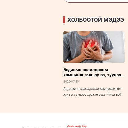
ХОЛБООТОЙ МЭДЭЭ
Бодисын солилцооны
хамшинж гэж юу вэ, түүнээс
хэрхэн сэргийлэх вэ?
2026-07-29
Бодисын солилцооны хамшинж гэж
юу вэ, түүнээс хэрхэн сэргийлэх вэ?