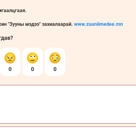
мгаалцгаая.
жин "Зууны мэдээ" захиалаарай.
www.zuuniimedee.mn
гдав?
0
0
0