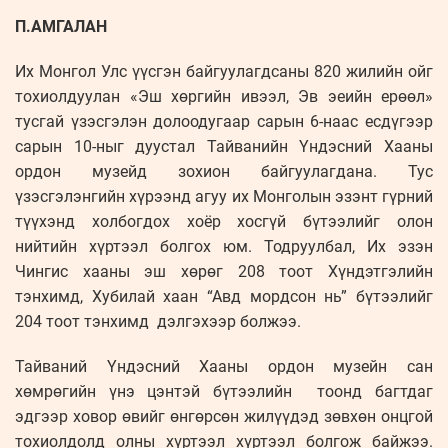
П.АМГАЛАН
Их Монгол Улс үүсгэн байгуулагдсаны 820 жилийн ойг
тохиолдуулан «Эш хөргийн ивээл, Эв эеийн ерөөл»
тусгай үзэсгэлэн долоодугаар сарын 6-наас есдүгээр
сарын 10-ныг дуустал Тайванийн Үндэсний Хааны
ордон музейд зохион байгуулагдана. Тус
үзэсгэлэнгийн хүрээнд агуу их Монголын эзэнт гүрний
түүхэнд холбогдох хоёр хосгүй бүтээлийг олон
нийтийн хүртээл болгох юм. Тодруулбал, Их эзэн
Чингис хааны эш хөрөг 208 тоот Хүндэтгэлийн
тэнхимд, Хубилай хаан “Авд мордсон нь” бүтээлийг
204 тоот тэнхимд дэлгэхээр болжээ.
Тайваний Үндэсний Хааны ордон музейн сан
хөмрөгийн үнэ цэнтэй бүтээлийн тоонд багтдаг
эдгээр ховор өвийг өнгөрсөн жилүүдэд зөвхөн онцгой
тохиолдолд олны хүртээл хүртээл болгож байжээ.