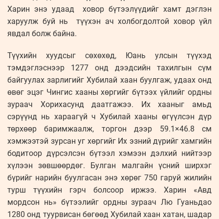
Харин энэ удаад ховор бүтээлүүдийг хамт дэглэн
харуулж буй нь түүхэн ач холбогдолтой ховор үйл
явдал болж байна.
Түүхийн хуудсыг сөхөхөд, Юань улсын түүхэд
тэмдэглэснээр 1277 онд дээдсийн тахилгын сүм
байгуулах зарлигийг Хубилай хаан буулгаж, удаах онд
өвөг эцэг Чингис хааны хөргийг бүтээх үйлийг ордны
зураач Хорихасунд даатгажээ. Их хааныг амьд
сэрүүнд нь хараагүй ч Хубилай хааны өгүүлсэн дүр
төрхөөр баримжаалж, торгон дээр 59.1×46.8 см
хэмжээтэй зурсан уг хөргийг Их эзний дүрийг хамгийн
бодитоор дүрсэлсэн бүтээл хэмээн дэлхий нийтээр
хүлээн зөвшөөрдөг. Булган малгайн үсний ширхэг
бүрийг нарийн буулгасан энэ хөрөг 750 гаруй жилийн
турш түүхийн гэрч болсоор иржээ. Харин «Авд
мордсон нь» бүтээлийг ордны зураач Лю Гуаньдао
1280 онд туурвисан бөгөөд Хубилай хаан хатан, шадар