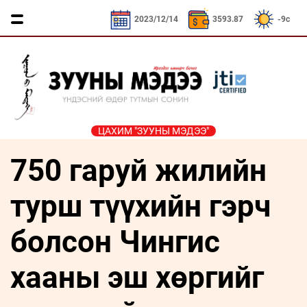
NY / 532.66₮
KRW / 2.53₮
SEK / 378.29₮
2023/12/14
3593.87
-9c
ЦАХИМ "ЗУУНЫ МЭДЭЭ"
750 гаруй жилийн
ҮЗЭЛ
ЯРИЛЦАХ
ДӨРВӨН
ЭДИЙН
ТА
БОДЛЫН
ЦАГ
ХӨЛТЭЙ
ЗАСАГ
ҮҮНИЙГ
ЧӨЛӨӨТ
АНД
МЭДЭХ
турш түүхийн гэрч
Сайд
ЭМЭГТЭЙЧҮҮДИЙН
ТАЛБАР
ҮҮ
ярьж
ХЭВШМЭЛ
МАНЛАЙЛАЛ
байна
болсон Чингис
ОЙЛГОЛТОО
СОНИУЧ
Зууны
ЗУУНЫ
ӨӨРЧИЛЬЕ
НҮД
мэдээний
хааны эш хөргийг
НЭГ
зочин
МОНГОЛ
ӨДӨР
ТҮҮЧЭЭЛЭ
Дугаарын
ӨВ СОЁЛ
зочин