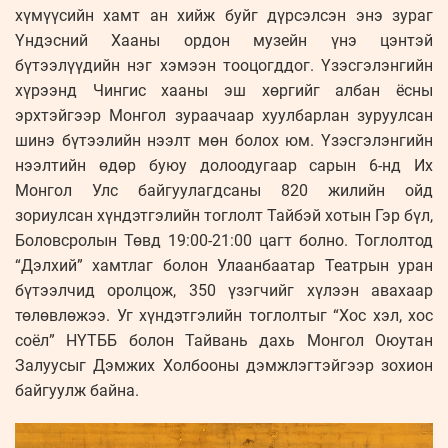
хүмүүсийн хамт ан хийж буйг дүрсэлсэн энэ зураг
Үндэсний Хааны ордон музейн үнэ цэнтэй
бүтээлүүдийн нэг хэмээн тооцогддог. Үзэсгэлэнгийн
хүрээнд Чингис хааны эш хөргийг албан ёсны
эрхтэйгээр Монгол зураачаар хуулбарлан зуруулсан
шинэ бүтээлийн нээлт мөн болох юм. Үзэсгэлэнгийн
нээлтийн өдөр буюу долоодугаар сарын 6-нд Их
Монгол Улс байгуулагдсаны 820 жилийн ойд
зориулсан хүндэтгэлийн тоглолт Тайбэй хотын Гэр бүл,
Боловсролын Төвд 19:00-21:00 цагт болно. Тоглолтод
“Дэлхий” хамтлаг болон Улаанбаатар Театрын уран
бүтээлчид оролцож, 350 үзэгчийг хүлээн авахаар
төлөвлөжээ. Уг хүндэтгэлийн тоглолтыг “Хос хэл, хос
соёл” НҮТББ болон Тайвань дахь Монгол Оюутан
Залуусыг Дэмжих Холбооны дэмжлэгтэйгээр зохион
байгуулж байна.