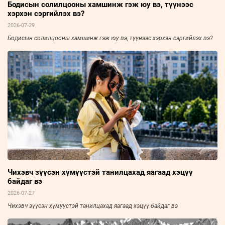
Бодисын солилцооны хамшинж гэж юу вэ, түүнээс
хэрхэн сэргийлэх вэ?
2026-07-29
Бодисын солилцооны хамшинж гэж юу вэ, түүнээс хэрхэн сэргийлэх вэ?
Чихэвч зүүсэн хүмүүстэй танилцахад яагаад хэцүү
байдаг вэ
2026-07-27
Чихэвч зүүсэн хүмүүстэй танилцахад яагаад хэцүү байдаг вэ