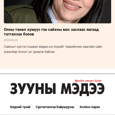
Олны танил хүмүүс гоо сайхны мэс заслаас яагаад
татгалзах болов
2026-06-24
Саяхныг хүртэл сошиал медиа хүн бүрийг "өөрийнхөө хамгийн сайн
хувилбар болох"-ыг уриалж байсан.
Бидний тухай
Сурталчилгаа Байршуулах
Холбоо барих