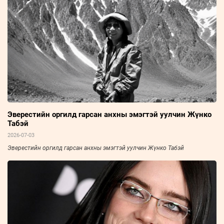
Эверестийн оргилд гарсан анхны эмэгтэй уулчин Жүнко
Табэй
2026-07-03
Эверестийн оргилд гарсан анхны эмэгтэй уулчин Жүнко Табэй