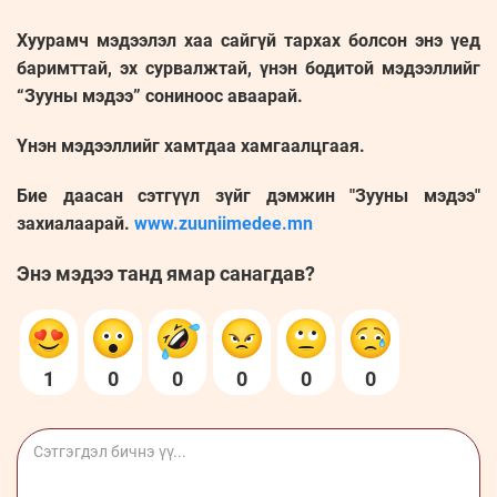
Хуурамч мэдээлэл хаа сайгүй тархах болсон энэ үед
баримттай, эх сурвалжтай, үнэн бодитой мэдээллийг
“Зууны мэдээ” сониноос аваарай.
Үнэн мэдээллийг хамтдаа хамгаалцгаая.
Бие даасан сэтгүүл зүйг дэмжин "Зууны мэдээ"
захиалаарай.
www.zuuniimedee.mn
Энэ мэдээ танд ямар санагдав?
1
0
0
0
0
0