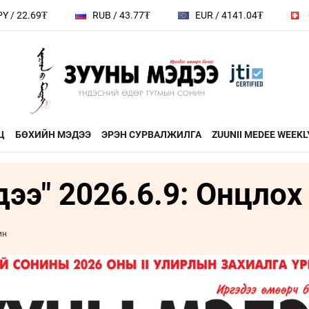
RUB / 43.77₮
EUR / 4141.04₮
CHF / 4428.4₮
Ц
БӨХИЙН МЭДЭЭ
ЭРЭН СУРВАЛЖИЛГА
ZUUNII MEDEE WEEKL
ээ" 2026.6.9: Онцлох 
ДӨРВӨН ХӨЛТЭЙ АНД
ЭДИЙН ЗАС
на
ХЭВШМЭЛ ОЙЛГОЛТОО
ЭМЭГТЭЙЧ
й зочин
ӨӨРЧИЛЬЕ
МАНЛАЙЛА
ин
н
МОНГОЛ ӨВ СОЁЛ
ФОТО
ҮНДЭСНИЙ
rum
ТӨВ