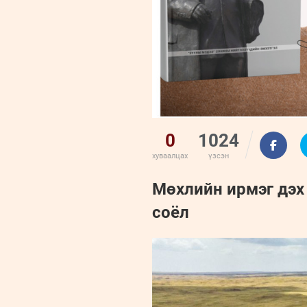
0
1024
хуваалцах
үзсэн
Мөхлийн ирмэг дэх 
соёл