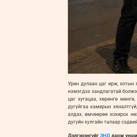
Урин дулаан цаг ирж, хотын 
нэмэгдэх хандлагатай болжээ
цаг хугацаа, хөрөнгө мөнгө
дугуйгаа камерын хяналтгүй,
алдах, өмчөөрөө хохирох нө
дугуйн хулгайн талаар сэдви
Дэлгэрэнгүйг
ЭНД
дарж унши