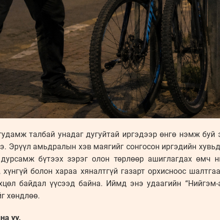
гудамж талбай унадаг дугуйтай иргэдээр өнгө нэмж буй 
. Эрүүл амьдралын хэв маягийг сонгосон иргэдийн хувьд д
, дурсамж бүтээх зэрэг олон төрлөөр ашиглагдах өмч н
 хүнгүй болон хараа хяналтгүй газарт орхисноос шалтга
хцөл байдал үүсээд байна. Иймд энэ удаагийн “Нийгэм-
йг хөндлөө.
на уу.