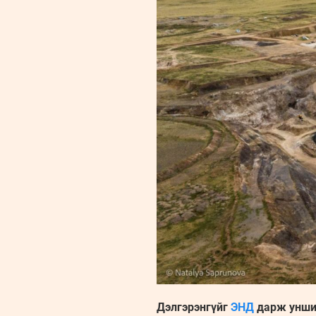
Дэлгэрэнгүйг
ЭНД
дарж унши