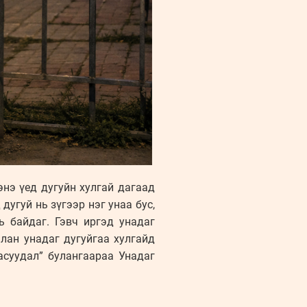
энэ үед дугуйн хулгай дагаад
угуй нь зүгээр нэг унаа бус,
ь байдаг. Гэвч иргэд унадаг
алан унадаг дугуйгаа хулгайд
асуудал” булангаараа Унадаг