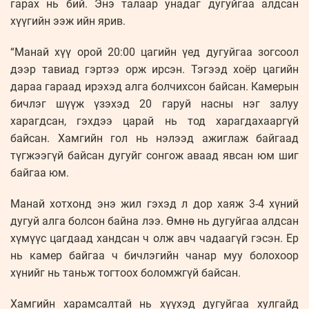
гарах нь бий. Энэ талаар унадаг дугуйгаа алдсан
хүүгийн ээж ийн ярив.
“Манай хүү орой 20:00 цагийн үед дугуйгаа зогсоол
дээр тавиад гэртээ орж ирсэн. Тэгээд хоёр цагийн
дараа гараад ирэхэд алга болчихсон байсан. Камерын
бичлэг шүүж үзэхэд 20 гаруй насны нэг залуу
харагдсан, гэхдээ царай нь тод харагдахааргүй
байсан. Хамгийн гол нь нэлээд ажиглаж байгаад
түгжээгүй байсан дугуйг сонгож аваад явсан юм шиг
байгаа юм.
Манай хотхонд энэ жил гэхэд л дор хаяж 3-4 хүний
дугуй алга болсон байна лээ. Өмнө нь дугуйгаа алдсан
хүмүүс цагдаад хандсан ч олж авч чадаагүй гэсэн. Ер
нь камер байгаа ч бичлэгийн чанар муу болохоор
хүнийг нь таньж тогтоох боломжгүй байсан.
Хамгийн харамсалтай нь хүүхэд дугуйгаа хулгайд