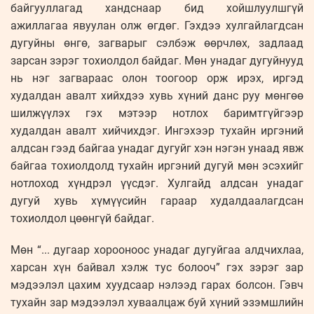
байгууллагад хандснаар бид хойшлуулшгүй
ажиллагаа явуулан олж өгдөг. Гэхдээ хулгайлагдсан
дугуйны өнгө, загварыг сэлбэж өөрчлөх, задлаад
зарсан зэрэг тохиолдол байдаг. Мөн унадаг дугуйнууд
нь нэг загвараас олон тоогоор орж ирэх, иргэд
худалдан авалт хийхдээ хувь хүний данс руу мөнгөө
шилжүүлэх гэх мэтээр нотлох баримтгүйгээр
худалдан авалт хийчихдэг. Ингэхээр тухайн иргэний
алдсан гээд байгаа унадаг дугуйг хэн нэгэн унаад явж
байгаа тохиолдолд тухайн иргэний дугуй мөн эсэхийг
нотлоход хүндрэл үүсдэг. Хулгайд алдсан унадаг
дугуй хувь хүмүүсийн гараар худалдаалагдсан
тохиолдол цөөнгүй байдаг.
Мөн “... дугаар хорооноос унадаг дугуйгаа алдчихлаа,
харсан хүн байвал хэлж тус болооч” гэх зэрэг зар
мэдээлэл цахим хуудсаар нэлээд гарах болсон. Гэвч
тухайн зар мэдээлэл хуваалцаж буй хүний эзэмшлийн