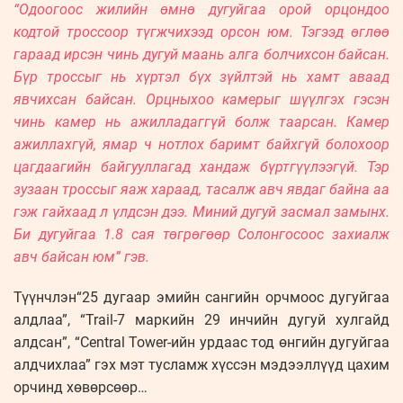
“Одоогоос жилийн өмнө дугуйгаа орой орцондоо
кодтой троссоор түгжчихээд орсон юм. Тэгээд өглөө
гараад ирсэн чинь дугуй маань алга болчихсон байсан.
Бүр троссыг нь хүртэл бүх зүйлтэй нь хамт аваад
явчихсан байсан. Орцныхоо камерыг шүүлгэх гэсэн
чинь камер нь ажилладаггүй болж таарсан. Камер
ажиллахгүй, ямар ч нотлох баримт байхгүй болохоор
цагдаагийн байгууллагад хандаж бүртгүүлээгүй. Тэр
зузаан троссыг яаж хараад, тасалж авч явдаг байна аа
гэж гайхаад л үлдсэн дээ. Миний дугуй засмал замынх.
Би дугуйгаа 1.8 сая төгрөгөөр Солонгосоос захиалж
авч байсан юм” гэв.
Түүнчлэн“25 дугаар эмийн сангийн орчмоос дугуйгаа
алдлаа”, “Trail-7 маркийн 29 инчийн дугуй хулгайд
алдсан”, “Central Tower-ийн урдаас тод өнгийн дугуйгаа
алдчихлаа” гэх мэт тусламж хүссэн мэдээллүүд цахим
орчинд хөвөрсөөр…