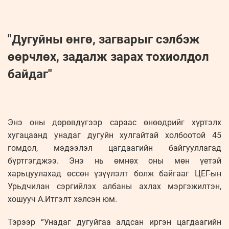
"Дугуйны өнгө, загварыг сэлбэж
өөрчлөх, задалж зарах тохиолдол
байдаг"
Энэ оны дөрөвдүгээр сараас өнөөдрийг хүртэлх
хугацаанд унадаг дугуйн хулгайтай холбоотой 45
гомдол, мэдээлэл цагдаагийн байгууллагад
бүртгэгджээ. Энэ нь өмнөх оны мөн үетэй
харьцуулахад өссөн үзүүлэлт болж байгааг ЦЕГ-ын
Урьдчилан сэргийлэх албаны ахлах мэргэжилтэн,
хошууч А.Итгэлт хэлсэн юм.
Тэрээр “Унадаг дугуйгаа алдсан иргэн цагдаагийн