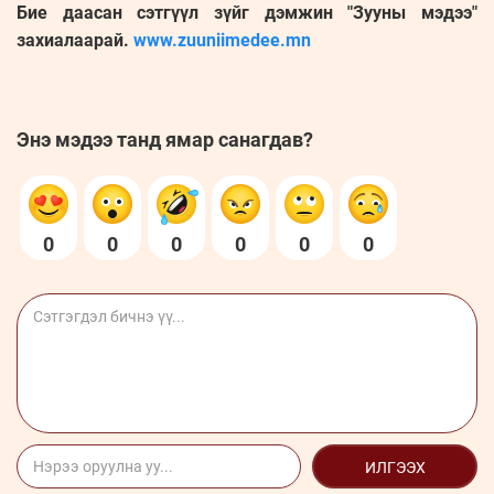
Бие даасан сэтгүүл зүйг дэмжин "Зууны мэдээ"
захиалаарай.
www.zuuniimedee.mn
Энэ мэдээ танд ямар санагдав?
0
0
0
0
0
0
ИЛГЭЭХ