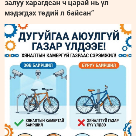
залуу харагдсан ч царай нь үл
мэдэгдэх төдий л байсан”