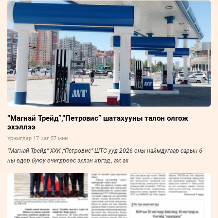
“Магнай Трейд”,“Петровис” шатахууны талон олгож
эхэллээ
Уржигдар 17 цаг 57 мин
“Магнай Трейд” ХХК ,“Петровис” ШТС-ууд 2026 оны наймдугаар сарын 6-
ны өдөр буюу өчигдрөөс эхлэн иргэд , аж ах