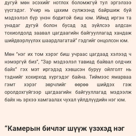
дугуй мөн эсэхийг нотлох боломжгүй тул эргэлзээ
үүсгэдэг. Учир нь цахим сүлжээнд байршиж буй
мэдээлэл бүр үнэн бодитой биш юм. Иймд иргэн та
унадаг дугуй болон бусад эд зүйлсээ алдсан
тохиолдолд заавал цагдаагийн байгууллагад хандаж
шийдвэрлүүлэх шаардлагатай” гэдгийг онцолсон юм.
Мөн “нэг их том хэрэг биш учраас цагдаад хэлээд ч
нэмэргүй биз”, “Зар мэдээлэл тавиад байвал олдчих
байх” гэх мэт иргэдэд хэвшсэн буруу ойлголт нь
тэднийг хохирход хүргэдэг байна. Тиймээс ямарваа
гэмт хэрэг зөрчлийг өөрөө шийдэх гэж
оролдохгүйгээр цагдаагийн байгууллагад мэдээлж
байх нь эрхээ хамгаалах чухал үйлдлүүдийн нэг юм.
“Камерын бичлэг шүүж үзэхэд нэг