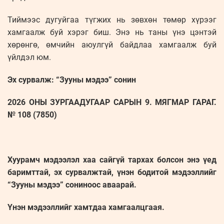
Тиймээс дугуйгаа түгжих нь зөвхөн төмөр хүрээг
хамгаалж буй хэрэг биш. Энэ нь таны үнэ цэнтэй
хөрөнгө, өмчийн аюулгүй байдлаа хамгаалж буй
үйлдэл юм.
Эх сурвалж: “Зууны мэдээ” сонин
2026 ОНЫ ЗУРГААДУГААР САРЫН 9. МЯГМАР ГАРАГ.
№ 108 (7850)
Хуурамч мэдээлэл хаа сайгүй тархах болсон энэ үед
баримттай, эх сурвалжтай, үнэн бодитой мэдээллийг
“Зууны мэдээ” сониноос аваарай.
Үнэн мэдээллийг хамтдаа хамгаалцгаая.