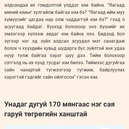
алдсандаа их гомдолтой үлддэг юм байна. “Яагаад
миний юмыг хулгайлж байгаа юм бэ? “Яагаад ийм муу
хүмүүсийг цагдаа нар олж чаддаггүй юм бэ?” гээд л
асуугаад байдаг. Хүүхэд болохоор энэ бүхнийг их
эмзэгээр хүлээж авдаг юм байна лээ. Бидэнд бол
зүгээр нэг эд зүйл алдсан асуудал мэт санагдаж
болох ч хүүхдийн хувьд шударга бус зүйлтэй анх удаа
нүүр тулж байгаа хэрэг шүү дээ. Тийм болохоор
сэтгэлд нь их хүнд тусдаг юм билээ. Тиймээс дугуйгаа
сайн чанартай түгжээгээр түгжиж, байрлуулах
хэрэгтэй гэдгийг сайн ойлгосон” гэсэн юм.
Унадаг дугуй 170 мянгаас нэг сая
гаруй төгрөгийн ханштай