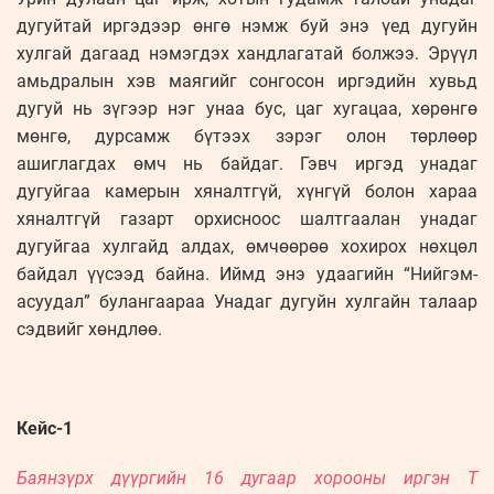
дугуйтай иргэдээр өнгө нэмж буй энэ үед дугуйн
хулгай дагаад нэмэгдэх хандлагатай болжээ. Эрүүл
амьдралын хэв маягийг сонгосон иргэдийн хувьд
дугуй нь зүгээр нэг унаа бус, цаг хугацаа, хөрөнгө
мөнгө, дурсамж бүтээх зэрэг олон төрлөөр
ашиглагдах өмч нь байдаг. Гэвч иргэд унадаг
дугуйгаа камерын хяналтгүй, хүнгүй болон хараа
хяналтгүй газарт орхисноос шалтгаалан унадаг
дугуйгаа хулгайд алдах, өмчөөрөө хохирох нөхцөл
байдал үүсээд байна. Иймд энэ удаагийн “Нийгэм-
асуудал” булангаараа Унадаг дугуйн хулгайн талаар
сэдвийг хөндлөө.
Кейс-1
Баянзүрх дүүргийн 16 дугаар хорооны иргэн Т