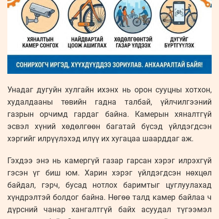
Унадаг дугуйн хулгайн ихэнх нь орон сууцны хотхон,
худалдааны төвийн гадна талбай, үйлчилгээний
газрын орчимд гардаг байна. Камерын хяналтгүй
эсвэл хүний хөдөлгөөн багатай бүсэд үйлдэгдсэн
хэргийг илрүүлэхэд илүү их хугацаа шаарддаг аж.
Гэхдээ энэ нь камергүй газар гарсан хэрэг илрэхгүй
гэсэн үг биш юм. Харин хэрэг үйлдэгдсэн нөхцөл
байдал, гэрч, бусад нотлох баримтыг цуглуулахад
хүндрэлтэй болдог байна. Нөгөө талд камер байлаа ч
дүрсний чанар хангалтгүй байх асуудал түгээмэл