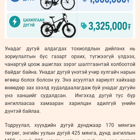
Унадаг дугуй алдагдах тохиолдлын дийлэнх нь
зориулалтын бус газарт орхих, түгжээгүй үлдээх,
чанаргүй цоож ашиглах зэрэг шалтгаантай холбоотой
байдаг байна. Унадаг дугуй үнэтэй учир хулгайч нарын
өгөөш болох болсон уу. Энэ асуултал хариулт хайхаар
өнөөдөр зах зээлд худалдаалагдаж буй унадаг дугуйн
үнэ ханшийг судалдсан. Ингэхэд дугуй тус бүр
ангиллаасаа хамааран харилцан адилгүй үнийн
дүнтэй байлаа.
Тодруулал, хүүхдийн дугуй дунджаар 170 мянган
төгрөг, энгийн уулын дугуй 425 мянга, дунд ангиллын