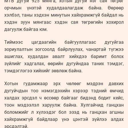
MTB дугуй 925 мянга, хотын дугуй нэг сая төгрөг
орчмын үнэтэй худалдаалагдаж байна. Өөрөөр
хэлбэл, таны хэдхэн минутын хайхрамжгүй байдал нь
хэдэн зуун мянгаас хэдэн сая төгрөгийн хохирол
дагуулж байгаа юм.
Тиймээс цагдаагийн байгууллагаас дугуйгаа
зориулалтын зогсоолд байрлуулах, чанартай түгжээ
ашиглах, худалдан авалт хийхдээ баримт болох
зүйлийг хадгалах, өөрийн дугуйндаа таних тэмдэг,
тэмдэглэгээ хийхийг зөвлөж байна.
Хотын гудамжаар эрх чөлөөг мэдрэн давхих
дугуйчдын тоо нэмэгдэхийн хэрээр тэдний өмчид
халдах эрсдэл ч өссөөр байгааг бидэнд бодит кейс,
тоон мэдээлэл харуулж байна. Хулгайчид ганцхан
боломжийг л хүлээдэг бол эзэд нь ганцхан агшны
хайхрамжгүй байдлаар үнэ цэнтэй зүйлээ алдах
эрсдэлтэй.