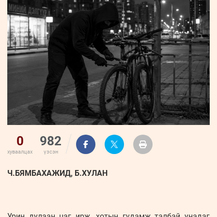
ҮНДЭСНИЙ
ВИДЕО
Бизнес
ФОТО
МЭДЭЭЛЛИЙН
хөгжил
ZUUNII
ТӨВ
Leaderships
УРЛАГ
MEDEE
forum
Бүртгүүлэх
WEEKLY
Нэвтрэх
0
982
хуваалцах
үзсэн
Ч.БЯМБАХАЖИД, Б.ХУЛАН
Урин дулаан цаг ирж, хотын гудамж талбай унадаг