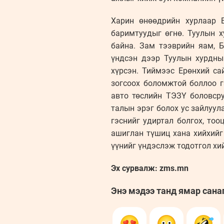
Харин өнөөдрийн хурлаар 
баримтуудыг өгнө. Туулын 
байна. Зам тээврийн яам, 
үндсэн дээр Туулын хурдны
хүрсэн. Тиймээс Ерөнхий са
зогсоох боломжтой боллоо г
авто төслийн ТЭЗҮ боловср
талын эрэг болох ус зайлуул
гэснийг удиртал болгох, то
ашиглан түшиц хана хийхийг 
үүнийг үндэслэж тодотгол хи
Эх сурвалж: zms.mn
Энэ мэдээ танд ямар сана