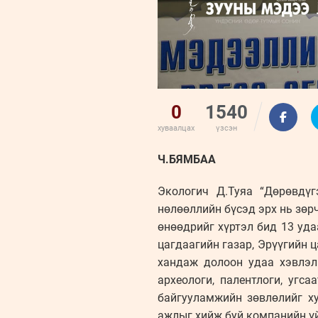
0
1540
хуваалцах
үзсэн
Ч.БЯМБАА
Экологич Д.Туяа “Дөрөвдүг
нөлөөллийн бүсэд эрх нь зөр
өнөөдрийг хүртэл бид 13 уд
цагдаагийн газар, Эрүүгийн 
хандаж долоон удаа хэвлэл
археологи, палентлоги, угс
байгууламжийн зөвлөлийг ху
ажлыг хийж буй компанийн үй