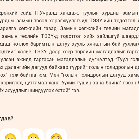
Ерөнхий сайд Н.Учралд хандаж, туулын хурдны замын 
хурдны замын төсөл хэрэгжүүлэгчид ТЭЗҮ-ийн тодотгол 
Барилга хөгжлийн газар, Замын хөгжлийн төвийн магад
 замын төслийн ТЭЗҮ-д тодотгол хийх зайлшгүй шаардл
йдад нотлох баримтын дагуу хууль хяналтын байгууллаг
эдгийг хэлье. ТЭЗҮ дээр хоёр төрлийн магадлалыг гар
уулсан ажилд гаргасан магадлалын дүгнэлтэд “Туул гол
ах далангийн дагууд байхаар гүүрийг голын голидролын 
оцох” гэж байгаа юм. Мөн “голын голидролын дагууд хам
хориглох, цутгамал хана бүхий түшиц хана байна” гэсэн
йх асуудлыг шийдүүлэх ёстой” гэв.
гдав?