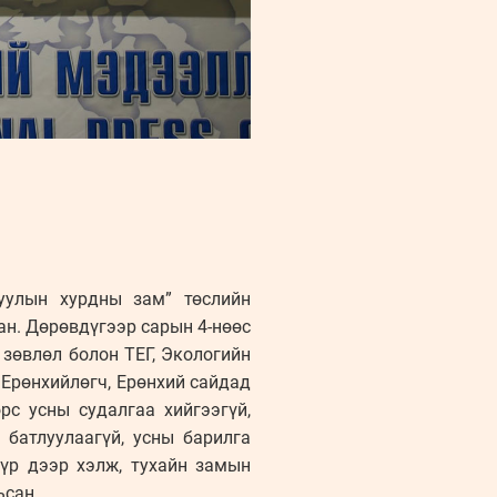
Туулын хурдны зам” төслийн
ан. Дөрөвдүгээр сарын 4-нөөс
зөвлөл болон ТЕГ, Экологийн
 Ерөнхийлөгч, Ерөнхий сайдад
с усны судалгаа хийгээгүй,
 батлуулаагүй, усны барилга
бүр дээр хэлж, тухайн замын
ьсан.