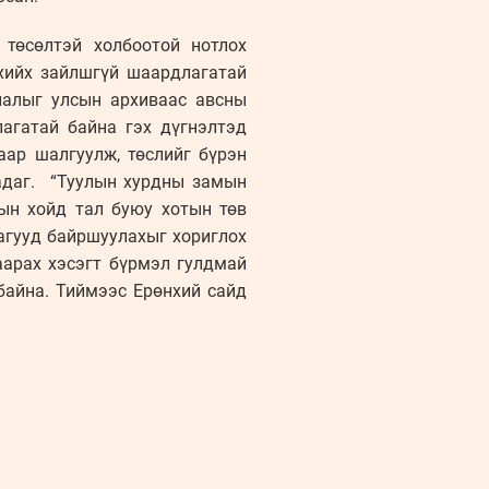
төсөлтэй холбоотой нотлох
хийх зайлшгүй шаардлагатай
лалыг улсын архиваас авсны
агатай байна гэх дүгнэлтэд
аар шалгуулж, төслийг бүрэн
гадаг. “Туулын хурдны замын
ын хойд тал буюу хотын төв
дагууд байршуулахыг хориглох
аарах хэсэгт бүрмэл гулдмай
 байна. Тиймээс Ерөнхий сайд