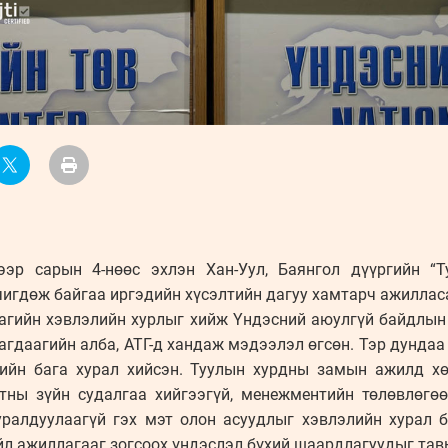
ээр сарын 4-нөөс эхлэн Хан-Уул, Баянгол дүүргийн “
чигдөж байгаа иргэдийн хүсэлтийн дагуу хамтарч ажиллас
аагийн хэвлэлийн хурлыг хийж Үндэсний аюулгүй байдлын 
цагдаагийн алба, АТГ-д хандаж мэдээлэл өгсөн. Тэр дундаа
ийн бага хурал хийсэн. Туулын хурдны замын ажилд хөр
аатны зүйн судалгаа хийгээгүй, менежментийн төлөвлөгөө
ралдуулаагүй гэх мэт олон асуудлыг хэвлэлийн хурал 
л ажиллагааг зогсоох үндэслэл бүхий шаардлагуудыг тав