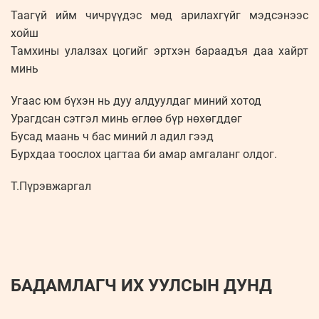
Таагүй ийм чичрүүдэс мөд арилахгүйг мэдсэнээс
хойш
Тамхины улалзах цогийг эртхэн бараадъя даа хайрт
минь
Угаас юм бүхэн нь дуу алдуулдаг миний хотод
Урагдсан сэтгэл минь өглөө бүр нөхөгддөг
Бусад маань ч бас миний л адил гээд
Бурхдаа тоослох цагтаа би амар амгаланг олдог.
T.Пүрэвжаргал
БАДАМЛАГЧ ИХ УУЛСЫН ДУНД