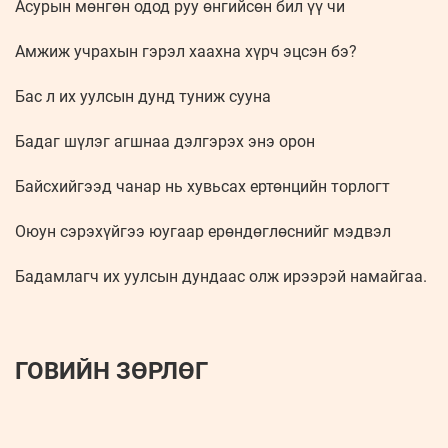
Асурын мөнгөн одод руу өнгийсөн бил үү чи
Амжиж учрахын гэрэл хаахна хүрч эцсэн бэ?
Бас л их уулсын дунд туниж сууна
Бадаг шүлэг агшнаа дэлгэрэх энэ орон
Байсхийгээд чанар нь хувьсах ертөнцийн торлогт
Оюун сэрэхүйгээ юугаар ерөндөглөснийг мэдвэл
Бадамлагч их уулсын дундаас олж ирээрэй намайгаа.
ГОВИЙН ЗӨРЛӨГ