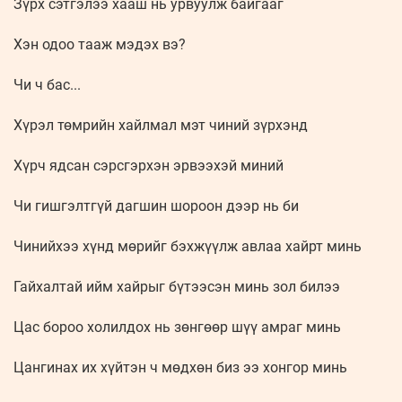
Зүрх сэтгэлээ хааш нь урвуулж байгааг
Хэн одоо тааж мэдэх вэ?
Чи ч бас...
Хүрэл төмрийн хайлмал мэт чиний зүрхэнд
Хүрч ядсан сэрсгэрхэн эрвээхэй миний
Чи гишгэлтгүй дагшин шороон дээр нь би
Чинийхээ хүнд мөрийг бэхжүүлж авлаа хайрт минь
Гайхалтай ийм хайрыг бүтээсэн минь зол билээ
Цас бороо холилдох нь зөнгөөр шүү амраг минь
Цангинах их хүйтэн ч мөдхөн биз ээ хонгор минь