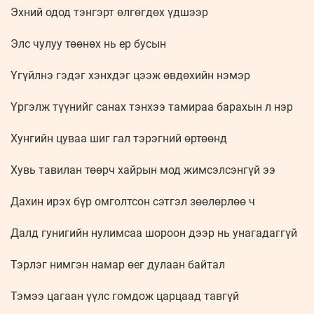
Эхний одод тэнгэрт өлгөгдөх үдшээр
Элс чулуу төөнөх нь ер бусын
Үгүйлнэ гэдэг хэнхдэг цээж өвдөхийн нэмэр
Үргэлж түүнийг санах тэнхээ тамираа барахын л нэр
Хунгийн цуваа шиг гал тэрэгний өртөөнд
Хувь тавилан төөрч хайрын мод жимсэлсэнгүй ээ
Дахин ирэх бүр омголтсон сэтгэл зөөлөрлөө ч
Далд гунигийн нулимсаа шороон дээр нь унагадаггүй
Тэрлэг нимгэн намар өег дулаан байтал
Тэмээ цагаан үүлс гомдож царцаад тавгүй