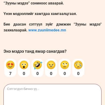
“Зууны мэдээ” сониноос аваарай.
Үнэн мэдээллийг хамтдаа хамгаалцгаая.
Бие даасан сэтгүүл зүйг дэмжин "Зууны мэдээ"
захиалаарай.
www.zuuniimedee.mn
Энэ мэдээ танд ямар санагдав?
7
0
0
0
0
0