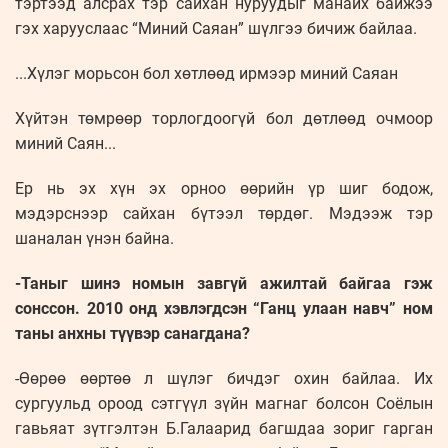
тэртээд алсрах тэр сайхан нуруудыг манайх байжээ
гэх харууслаас “Миний Саяан” шүлгээ бичиж байлаа.
...Хүлэг морьсон бол хөтлөөд ирмээр миний Саяан
Хүйтэн төмрөөр торлогдоогүй бол дөтлөөд очмоор
миний Саян...
Ер нь эх хүн эх орноо өөрийн үр шиг бодож,
мэдэрснээр сайхан бүтээл төрдөг. Мэдээж тэр
шаналан үнэн байна.
-Таныг шинэ номын завгүй ажилтай байгаа гэж
сонссон. 2010 онд хэвлэгдсэн “Ганц улаан навч” ном
таны анхны түүвэр санагдана?
-Өөрөө өөртөө л шүлэг бичдэг охин байлаа. Их
сургуульд ороод сэтгүүл зүйн магнаг болсон Соёлын
гавьяат зүтгэлтэн Б.Галаарид багшдаа зориг гарган