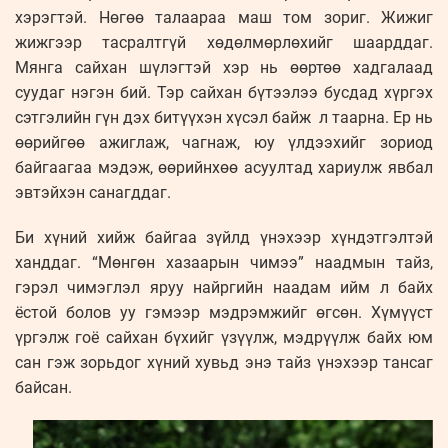
хэрэгтэй. Нөгөө талаараа маш том зориг. Жижиг
жижгээр тасралтгүй хөдөлмөрлөхийг шаарддаг.
Мянга сайхан шүлэгтэй хэр нь өөртөө хадгалаад
суудаг нэгэн бий. Тэр сайхан бүтээлээ бусдад хүргэх
сэтгэлийн гүн дэх битүүхэн хүсэл байж л таарна. Ер нь
өөрийгөө ажиглаж, чагнаж, юу үлдээхийг зориод
байгаагаа мэдэж, өөрийнхөө асуултад хариулж явбал
эвтэйхэн санагддаг.
Би хүний хийж байгаа зүйлд үнэхээр хүндэтгэлтэй
ханддаг. “Мөнгөн хазаарын чимээ” наадмын тайз,
гэрэл чимэглэл яруу найргийн наадам ийм л байх
ёстой болов уу гэмээр мэдрэмжийг өгсөн. Хүмүүст
үргэлж гоё сайхан бүхийг үзүүлж, мэдрүүлж байх юм
сан гэж зорьдог хүний хувьд энэ тайз үнэхээр тансаг
байсан.