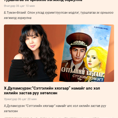
Өчигдөр 06 цаг 10 мин
Б.Түмэн-Өлзий: Олон улсад хуримтлуулсан мэдлэг, туршлагаа эх орныхоо
хөгжилд зориулна
Х.Дуламсүрэн:“Сэтгэлийн хязгаар” намайг алс хол
хилийн застав руу хөтөлсөн
Уржигдар 06 цаг 20 мин
Х.Дуламсүрэн:“Сэтгэлийн хязгаар” намайг алс хол хилийн застав руу
хөтөлсөн