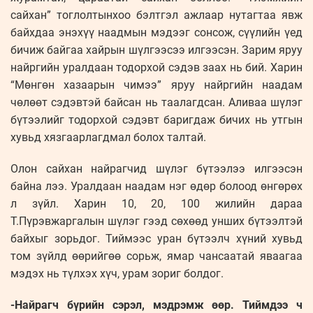
сайхан” тоглолтынхоо бэлтгэл ажлаар нутагтаа явж
байхдаа энэхүү наадмын мэдээг сонсож, сүүлийн үед
бичиж байгаа хайрын шүлгээсээ илгээсэн. Зарим яруу
найргийн уралдаан тодорхой сэдэв заах нь бий. Харин
“Мөнгөн хазаарын чимээ” яруу найргийн наадам
чөлөөт сэдэвтэй байсан нь таалагдсан. Аливаа шүлэг
бүтээлийг тодорхой сэдэвт баригдаж бичих нь утгын
хувьд хязгаарлагдмал болох талтай.
Олон сайхан найрагчид шүлэг бүтээлээ илгээсэн
байна лээ. Уралдаан наадам нэг өдөр болоод өнгөрөх
л зүйл. Харин 10, 20, 100 жилийн дараа
Т.Пүрэвжаргалын шүлэг гээд сөхөөд унших бүтээлтэй
байхыг зорьдог. Тиймээс уран бүтээлч хүний хувьд
том зүйлд өөрийгөө сорьж, ямар чансаатай яваагаа
мэдэх нь түлхэх хүч, урам зориг болдог.
-Найрагч бүрийн сэрэл, мэдрэмж өөр. Тиймдээ ч