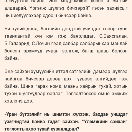
олзуурхаж байна. Энэ мэдрэмжээ хэзээ ч битгий
алдаарай. Үргэлж шүлгээ бичээрэй” гэсэн захиасыг
нь биелүүлэхээр одоо ч бичсээр байна.
Би хүний дээд, багшийн дээдтэй учирдаг ховор хувь
тавилантай хүн юм гэж баярладаг. С.Баясгалан,
Б.Галаарид, С.Лочин гээд салбар салбарынхаа манлай
болсон эрхмүүд учран золгож, багш шавь болсон
байна.
Энэ сайхан хүмүүсийн итгэл сэтгэлийн дэмээр шүлгээ
найргаа бичсээр дөрөв дэх түүврээ өлгийдөх гэж
байна. Шинэ гарах номд маань хайрын тухай, хотын
тухай шүлгүүдээр баялаг. Тоглолтоосоо өмнө амжиж
хэвлэнэ дээ.
-Уран бүтээлийг нь шимтэн хүлээж, бахдан уншдаг
үзэгчидтэй байна гэдэг сайхан. “Үлэмжийн сайхан”
тоглолтынхоо тухай хуваалцвал?