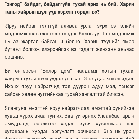
“онгод” байдаг, байдаггүйн тухай ярих нь бий. Харин
таны хайрын шүлгүүд хэрхэн төрдөг вэ?
-Яруу найраг гэлтгүй аливаа урлаг зүрх сэтгэлийн
мэдрэмж шаналангаас төрдөг болов уу. Тэр мэдрэмж
нь аз жаргал байсан ч болно. Харин түүнийг ямар
бүтээл болгож илэрхийлэх вэ гэдэгт жинхэнэ авьяас
оршино.
Би өнгөрсөн “Болор цом” наадамд хотын тухай,
хайрын тухай шүлгүүдээ уншсан. Энэ удаа ч мөн адил.
Ихэнх яруу найрагчид тал дүүрэн адуу мал, тансаг
сайхан хөдөө нутгийнхаа тухай хангалттай бичсэн.
Ялангуяа эмэгтэй яруу найрагчдад эмэгтэй хүнийхээ
хувьд үүрэх ачаа тун их. Завгүй өрнөх Улаанбаатарын
амьдралд өөрийгөө хэдэн хувь хувилмаар цаг
хугацааны хурдан эргүүлэгт орчихсон. Энэ нь уран