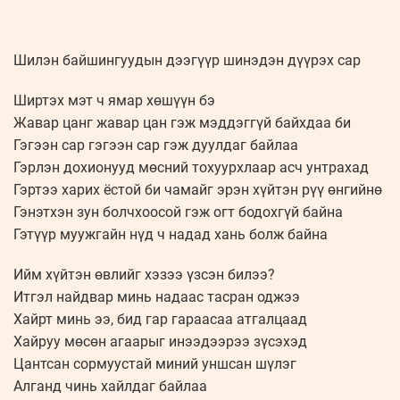
Шилэн байшингуудын дээгүүр шинэдэн дүүрэх сар
Ширтэх мэт ч ямар хөшүүн бэ
Жавар цанг жавар цан гэж мэддэггүй байхдаа би
Гэгээн сар гэгээн сар гэж дуулдаг байлаа
Гэрлэн дохионууд мөсний тохуурхлаар асч унтрахад
Гэртээ харих ёстой би чамайг эрэн хүйтэн рүү өнгийнө
Гэнэтхэн зун болчхоосой гэж огт бодохгүй байна
Гэтүүр муужгайн нүд ч надад хань болж байна
Ийм хүйтэн өвлийг хэзээ үзсэн билээ?
Итгэл найдвар минь надаас тасран оджээ
Хайрт минь ээ, бид гар гараасаа атгалцаад
Хайруу мөсөн агаарыг инээдээрээ зүсэхэд
Цантсан сормуустай миний уншсан шүлэг
Алганд чинь хайлдаг байлаа