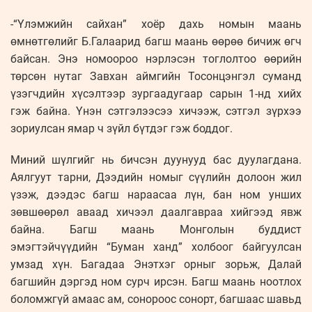
-“Үлэмжийн сайхан” хоёр дахь номын маань
өмнөтгөлийг Б.Галаарид багш маань өөрөө бичиж өгч
байсан. Энэ номоороо нэрлэсэн тоглолтоо өөрийн
төрсөн нутаг Завхан аймгийн Тосонцэнгэл суманд
үзэгчдийн хүсэлтээр зургаадугаар сарын 1-нд хийх
гэж байна. Үнэн сэтгэлээсээ хичээж, сэтгэл зүрхээ
зориулсан ямар ч зүйл бүтдэг гэж боддог.
Миний шүлгийг нь бичсэн дуунууд бас дуулагдана.
Аялгуут тарни, Дээдийн номыг сүүлийн долоон жил
үзэж, дээдэс багш нараасаа лүн, бан ном унших
зөвшөөрөл аваад хичээл даалгавраа хийгээд явж
байна. Багш маань Монголын буддист
эмэгтэйчүүдийн “Буман ханд” холбоог байгуулсан
умзад хүн. Багадаа Энэтхэг орныг зорьж, Далай
багшийн дэргэд ном сурч ирсэн. Багш маань ноотлох
боломжгүй амаас ам, сонороос сонорт, багшаас шавьд