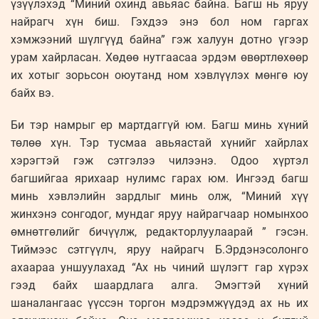
үзүүлэхэд “Миний охинд авьяас байна. Багш нь яруу
найрагч хүн биш. Гэхдээ энэ бол ном гаргах
хэмжээний шүлгүүд байна” гэж халуун дотно үгээр
урам хайрласан. Хөдөө нутгаасаа эрдэм өвөртлөхөөр
их хотыг зорьсон оюутанд ном хэвлүүлэх мөнгө юу
байх вэ.
Би тэр намрыг ер мартдаггүй юм. Багш минь хүний
төлөө хүн. Тэр тусмаа авьяастай хүнийг хайрлах
хэрэгтэй гэж сэтгэлээ чилээнэ. Одоо хүртэл
багшийгаа ярихаар нулимс гарах юм. Ингээд багш
минь хэвлэлийн зардлыг минь олж, “Миний хүү
жинхэнэ сонгодог, мундаг яруу найрагчаар номынхоо
өмнөтгөлийг бичүүлж, редакторлуулаарай ” гэсэн.
Тиймээс сэтгүүлч, яруу найрагч Б.Эрдэнэсолонго
ахаараа уншуулахад “Ах нь чиний шүлэгт гар хүрэх
гээд байх шаардлага алга. Эмэгтэй хүний
шаналангаас үүссэн торгон мэдрэмжүүдэд ах нь их