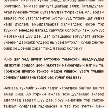
бүтээлч эмэгтэй хүний хувьд дотоод шаналанг бий
болгодог. Тиймээс цаг хугацаагаар аялж, Пагмадулам,
Агай гүнжийн тухай бүтээлүүдээ туурвисан. Аль эрдэм
авьяас, гоо үзэсгэлэнтэй бүсгүйчүүд тухайн цаг үедээ
хайр дурлал, амьдралаараа хэлмэгдэж ирсэн тэр
түүхийг өнөөдөр яагаад сануулж болохгүй гэж. Хүмүүс
мартамхай шүү дээ. Цаг хугацааны эргүүлэгт автсан
үнэнийг дархалж үлдээх нь уран бүтээлч хүний хөнгөн
бийр хөшсөний хэрэг тэнд л гарах болов уу.
-Энэ цаг үед шүлэг бүтээлээ томоохон наадмуудад
идэвхтэй сойдог цөөн эмэгтэй найрагчдын нэг нь та.
Тэрлэсэн шүлгээ тэнхээ мэдэн уншиж, үзэгч түмний
сонорыг мялаана гэдэг бас урлаг юм даа?
-Аливаа зүйлийг хийнэ гэдэг харагдаж байгаа шигээ
амар биш. Ар гэрийн ажлаа зохицуулахаас эхлээд
адаглаад зардал шүү дээ. Яруу найргийн тэр сайхан
тайзыг хүндлээд гаднаасаа ч тэр гоо зүйтэй байх