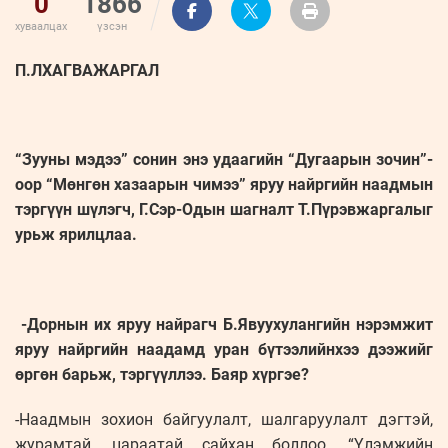
0
1866
хуваалцах
үзсэн
П.ЛХАГВАЖАРГАЛ
“Зууны мэдээ” сонин энэ удаагийн “Дугаарын зочин”-
оор “Мөнгөн хазаарын чимээ” яруу найргийн наадмын
тэргүүн шүлэгч, Г.Сэр-Одын шагналт Т.Пүрэвжаргалыг
урьж ярилцлаа.
-Дорнын их яруу найрагч Б.Явуухулангийн нэрэмжит
яруу найргийн наадамд уран бүтээлийнхээ дээжийг
өргөн барьж, тэргүүллээ. Баяр хүргэе?
-Наадмын зохион байгуулалт, шалгаруулалт дэгтэй,
журамтай, цараатай сайхан боллоо. “Үлэмжийн