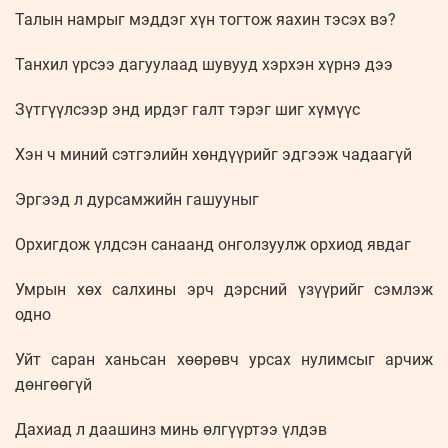
Талын намрыг мэддэг хүн тогтож яахин тэсэх вэ?
Танхил үрсээ дагуулаад шувууд хэрхэн хүрнэ дээ
Зүтгүүлсээр энд ирдэг галт тэрэг шиг хүмүүс
Хэн ч миний сэтгэлийн хөндүүрийг эдгээж чадаагүй
Эргээд л дурсамжийн гашууныг
Орхигдож үлдсэн санаанд онголзуулж орхиод явдаг
Умрын хөх салхины эрч дэрсний үзүүрийг сэмлэж
одно
Уйт саран ханьсан хөөрөвч урсах нулимсыг арчиж
дөнгөөгүй
Дахиад л даашинз минь өлгүүртээ үлдэв