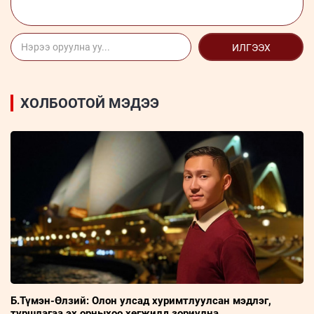
ИЛГЭЭХ
ХОЛБООТОЙ МЭДЭЭ
Б.Түмэн-Өлзий: Олон улсад хуримтлуулсан мэдлэг,
туршлагаа эх орныхоо хөгжилд зориулна