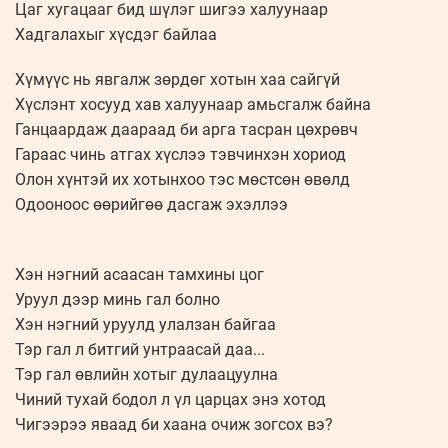
Цаг хугацааг бид шүлэг шигээ халуунаар
Хадгалахыг хүсдэг байлаа
Хүмүүс нь явгалж зөрдөг хотын хаа сайгүй
Хүслэнт хосууд хав халуунаар амьсгалж байна
Ганцаардаж даараад би арга тасран цөхрөвч
Гараас чинь атгах хүслээ тэвчинхэн хориод
Олон хүнтэй их хотынхоо тэс мөстсөн өвөлд
Одооноос өөрийгөө дасгаж эхэллээ
Хэн нэгний асаасан тамхины цог
Уруул дээр минь гал болно
Хэн нэгний уруулд улалзан байгаа
Тэр гал л битгий унтраасай даа...
Тэр гал өвлийн хотыг дулаацуулна
Чиний тухай бодол л үл царцах энэ хотод
Чигээрээ яваад би хаана очиж зогсох вэ?