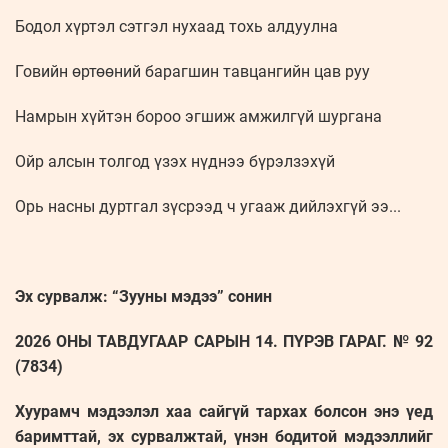
Бодол хүртэл сэтгэл нухаад тохь алдуулна
Говийн өртөөний барагшин тавцангийн цав руу
Намрын хүйтэн бороо эгшиж амжилгүй шургана
Ойр алсын толгод үзэх нүднээ бүрэлзэхүй
Орь насны дуртгал зүсрээд ч угааж дийлэхгүй ээ...
Эх сурвалж: “Зууны мэдээ” сонин
2026 ОНЫ ТАВДУГААР САРЫН 14. ПҮРЭВ ГАРАГ. № 92
(7834)
Хуурамч мэдээлэл хаа сайгүй тархах болсон энэ үед
баримттай, эх сурвалжтай, үнэн бодитой мэдээллийг