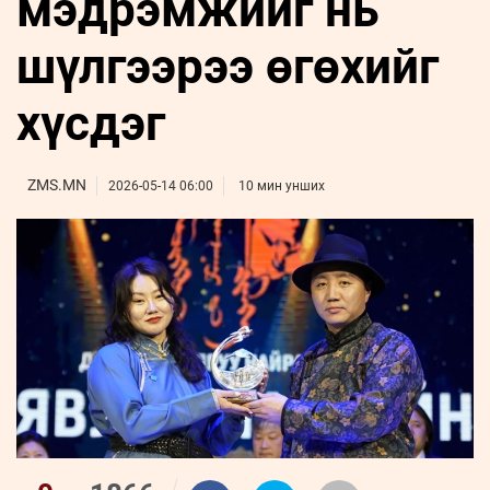
мэдрэмжийг нь
ҮНДЭСНИЙ
ВИДЕО
Бизнес
ФОТО
МЭДЭЭЛЛИЙН
хөгжил
шүлгээрээ өгөхийг
ZUUNII
ТӨВ
Leaderships
УРЛАГ
MEDEE
forum
Бүртгүүлэх
WEEKLY
Нэвтрэх
хүсдэг
ZMS.MN
2026-05-14 06:00
10 мин унших