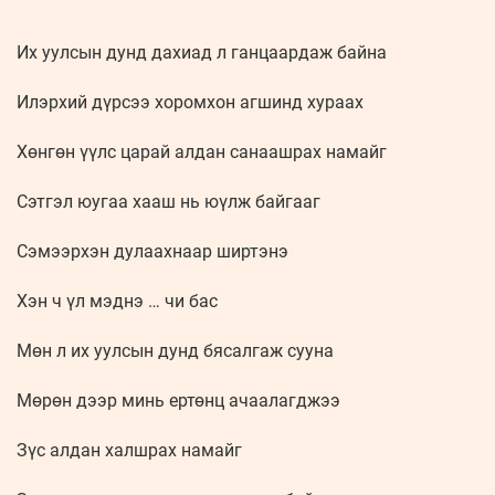
Их уулсын дунд дахиад л ганцаардаж байна
Илэрхий дүрсээ хоромхон агшинд хураах
Хөнгөн үүлс царай алдан санаашрах намайг
Сэтгэл юугаа хааш нь юүлж байгааг
Сэмээрхэн дулаахнаар ширтэнэ
Хэн ч үл мэднэ … чи бас
Мөн л их уулсын дунд бясалгаж сууна
Мөрөн дээр минь ертөнц ачаалагджээ
Зүс алдан халшрах намайг