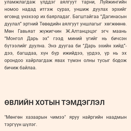
уламжлагдаж үлддэг аялгуут тарни, Лүйжингийн
номоо надад итгэж сурах, уншиж дуулах эрхийг
өгсөнд үнэхээр их баярладаг. Багштайгаа “Дагинасын
дуулал” эртний Төвөдийн аялгуут уншлагыг хөгжөөнө.
Мөн Гавьяат жүжигчин Ж.Алтанцэцэг эгч маань
“Монгол Дарь эх” гээд миний үгийг нь бичсэн
бүтээлийг дуулна. Энэ дуугаа би “Дарь эхийн хийд”-
дээ, багшдаа, хүн бүр ижийдээ, үрдээ, үр нь эх
орондоо хайрлагдаж явах түмэн олны тусыг бодож
бичиж байлаа.
ӨВЛИЙН ХОТЫН ТЭМДЭГЛЭЛ
"Мөнгөн хазаарын чимээ" яруу найргийн наадмын
тэргүүн шүлэг.