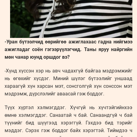
-Уран бүтээлчид өөрийгөө ажиглахаас гадна нийгмээ
ажигладаг соён гэгээрүүлэгчид. Таны яруу найргийн
мөн чанар юунд оршдог вэ?
-Хүнд хүссэн хэр нь авч чадахгүй байгаа мэдрэмжийг
нь өгөхийг хүсдэг. Миний шүлэг бүтээлийг уншаад
хараагүй хүн харсан мэт, сонсголгүй хүн сонссон мэт
мэдрэмж, дүрслэлийг аваасай гэж боддог.
Түүх хүртэл хэлмэгддэг. Хүчгүй нь хүчтэйгийнхээ
өмнө хэлмэгддэг. Санаатай ч бай. Санаандгүй ч бай
түүнийг бид шүүгээд хэрэггүй. Гэхдээ бид тэрийг
мэддэг. Сэрэх гэж боддог байх хэрэгтэй. Тиймдээ ч