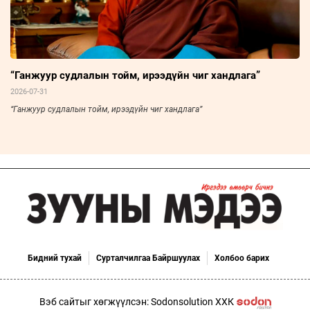
“Ганжуур судлалын тойм, ирээдүйн чиг хандлага”
2026-07-31
“Ганжуур судлалын тойм, ирээдүйн чиг хандлага”
Бидний тухай
Сурталчилгаа Байршуулах
Холбоо барих
Вэб сайтыг хөгжүүлсэн: Sodonsolution ХХК