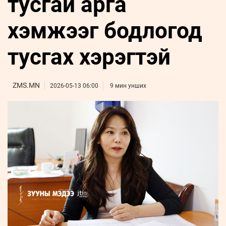
тусгай арга
ҮНДЭСНИЙ
ВИДЕО
Бизнес
ФОТО
МЭДЭЭЛЛИЙН
хөгжил
хэмжээг бодлогод
ZUUNII
ТӨВ
Leaderships
УРЛАГ
MEDEE
forum
Бүртгүүлэх
WEEKLY
Нэвтрэх
тусгах хэрэгтэй
ZMS.MN
2026-05-13 06:00
9 мин унших