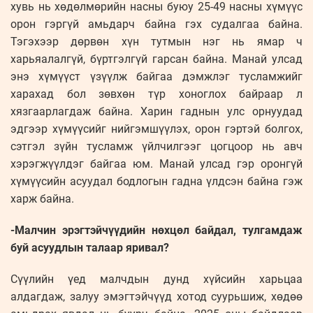
хувь нь хөдөлмөрийн насны буюу 25-49 насны хүмүүс
орон гэргүй амьдарч байна гэх судалгаа байна.
Тэгэхээр дөрвөн хүн тутмын нэг нь ямар ч
харьяалалгүй, бүртгэлгүй гарсан байна. Манай улсад
энэ хүмүүст үзүүлж байгаа дэмжлэг тусламжийг
харахад бол зөвхөн түр хоноглох байраар л
хязгаарлагдаж байна. Харин гаднын улс орнуудад
эдгээр хүмүүсийг нийгэмшүүлэх, орон гэртэй болгох,
сэтгэл зүйн тусламж үйлчилгээг цогцоор нь авч
хэрэгжүүлдэг байгаа юм. Манай улсад гэр оронгүй
хүмүүсийн асуудал бодлогын гадна үлдсэн байна гэж
харж байна.
-Малчин эрэгтэйчүүдийн нөхцөл байдал, тулгамдаж
буй асуудлын талаар яривал?
Сүүлийн үед малчдын дунд хүйсийн харьцаа
алдагдаж, залуу эмэгтэйчүүд хотод суурьшиж, хөдөө