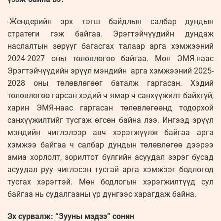
-Жендерийн эрх тэгш байдлын салбар дундын
стратеги гэж байгаа. Эрэгтэйчүүдийн дундаж
наслалтын зөрүүг багасгах талаар арга хэмжээний
2024-2027 оны төлөвлөгөө байгаа. Мөн ЭМЯ-наас
Эрэгтэйчүүдийн эрүүл мэндийн арга хэмжээний 2025-
2028 оны төлөвлөгөөг баталж гаргасан. Хэдий
төлөвлөгөө гарсан хэдий ч ямар ч санхүүжилт байхгүй,
харин ЭМЯ-наас гаргасан төлөвлөгөөнд тодорхой
санхүүжилтийг тусгаж өгсөн байна лээ. Ингээд эрүүл
мэндийн чиглэлээр авч хэрэгжүүлж байгаа арга
хэмжээ байгаа ч салбар дундын төлөвлөгөө дээрээ
амиа хорлолт, зорилтот бүлгийн асуудал зэрэг бусад
асуудал руу чиглэсэн тусгай арга хэмжээг бодлогод
тусгах хэрэгтэй. Мөн бодлогын хэрэгжилтүүд сул
байгаа нь судалгааны үр дүнгээс харагдаж байна.
Эх сурвалж: “Зууны мэдээ” сонин