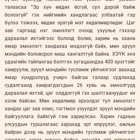
талаасаа “Эр хүн өвдөх ёсгүй, сул дорой байж
болохгүй” гэх нийгмийн хандлагаас улбаатай гэр
бүлээ тэжээх, өвдөх эрхгүй мэт хөдөлмөрлөдөг. Цаг
зав гаргаад нэг эмнэлэгт очоод үзүүлье гэхээр
дараалал ихтэйгээс болоод болих, зарим нь хаана
ямар эмнэлэгт хандахаа мэдэхгүй байх, мөн эрүүл
мэндийн боловсрол маш хангалтгүй байна. ХЭҮК энэ
удаагийн тайлангаа бэлтгэх хугацаандаа 400 эрэгтэйг
хамруулж, эрүүл мэндийн тусламж үйлчилгээг авахад
ямар хүндрэлүүд учирч байгаа талаар судлахад
судалгаанд хамрагдагсдын 26 хувь нь эмнэлгүүд
дараалал ихтэй, цаг олддоггүй гэх шалтгаануудыг их
хэлж байсан. Мөн хөдөлмөр эрхэлдэг тул эмнэлэгт
хандах цаг зав хомс, тогтмол үзүүлдэг эрүүл мэндийн
байгууллага байхгүй гэж хариулсан. Харин гаднын
улсуудын туршлагаас харахад эрт илрүүлэг, ажлын
байран дээр нь эрүүл мэндийн тусламж үйлчилгээг
үзүүлдэг зэрэг жишээ байна. манайд эрт илрүүлэг