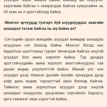
хэрэгжиж байгаа ч хамрагдаж байгаа хүмүүсийнх нь
43 хувь нь л эрэгтэйчүүд байна.
-Монгол эрчүүдэд тулгарч буй асуудлуудаас хамгийн
анхаарал татаж байгаа нь юу байна вэ?
-Сэтгэцийн эрүүл мэндийн асуудал өнөөдөр анхаарах
асуудлын нэг болоод байна. Монгол Улсад нас
баралтын шалтгааны гуравт бичигдэж байгаа ноцтой
асуудал бол амиа хорлолт байна. Тэр дундаа
эрэгтэйчүүдийн амиа хорлолт эмэгтэйчүүдээс тав
дахин өндөр үзүүлэлттэй байна. Манай улс энэ
асуудал дээр Номхон далайн бүсийн орнуудын дунд
хоёр дахь өндөр тархалттай орон болоод байгаа.
Тиймээс амиа хорлолтын асуудал дээр онцгой
анхаарал хандуулах, урьдчилан сэргийлэх бодлого,
арга хэмжээг авах хэрэгтэй байна.