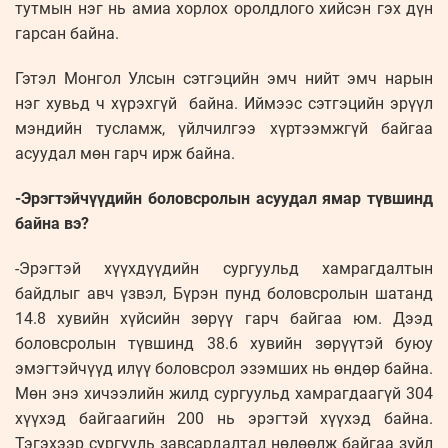
тутмын нэг нь амиа хорлох оролдлого хийсэн гэх дүн
гарсан байна.
Гэтэл Монгол Улсын сэтгэцийн эмч нийт эмч нарын
нэг хувьд ч хүрэхгүй байна. Иймээс сэтгэцийн эрүүл
мэндийн тусламж, үйлчилгээ хүртээмжгүй байгаа
асуудал мөн гарч ирж байна.
-Эрэгтэйчүүдийн боловсролын асуудал ямар түвшинд
байна вэ?
-Эрэгтэй хүүхдүүдийн сургуульд хамрагдалтын
байдлыг авч үзвэл, Бүрэн пунд боловсролын шатанд
14.8 хувийн хүйсийн зөрүү гарч байгаа юм. Дээд
боловсролын түвшинд 38.6 хувийн зөрүүтэй буюу
эмэгтэйчүүд илүү боловсрол эзэмших нь өндөр байна.
Мөн энэ хичээлийн жилд сургуульд хамрагдаагүй 304
хүүхэд байгаагийн 200 нь эрэгтэй хүүхэд байна.
Тэгэхээр сургууль завсардалтад нөлөөлж байгаа зүйл