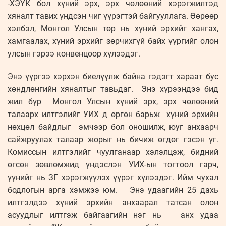
-ХЭҮК бол хүний эрх, эрх чөлөөний хэрэгжилтэд
хяналт тавих үндсэн чиг үүрэгтэй байгууллага. Өөрөөр
хэлбэл, Монгол Улсын төр нь хүний эрхийг хангах,
хамгаалах, хүний эрхийг зөрчихгүй байх үүргийг олон
улсын гэрээ конвенцоор хүлээдэг.
Энэ үүргээ хэрхэн биелүүлж байна гэдэгт хараат бус
хөндлөнгийн хяналтыг тавьдаг. Энэ хүрээндээ бид
жил бүр Монгол Улсын хүний эрх, эрх чөлөөний
талаарх илтгэлийг УИХ д өргөн барьж хүний эрхийн
нөхцөл байдлыг эмчээр бол оношилж, юуг анхаарч
сайжруулах талаар жорыг нь бичиж өгдөг гэсэн үг.
Комиссын илтгэлийг чуулганаар хэлэлцэж, бидний
өгсөн зөвлөмжид үндэслэн УИХ-ын тогтоол гарч,
үүнийг нь ЗГ хэрэгжүүлэх үүрэг хүлээдэг. Ийм чухал
бодлогын арга хэмжээ юм. Энэ удаагийн 25 дахь
илтгэлдээ хүний эрхийн анхаарал татсан олон
асуудлыг илтгэж байгаагийн нэг нь анх удаа