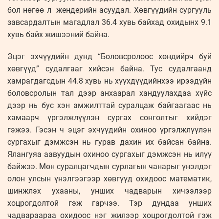
бол нөгөө л жендерийн асуудал. Хөвгүүдийн сургууль
завсардалтын магадлал 36.4 хувь байхад охидынх 9.1
хувь байх жишээний байна.
Эцэг эхчүүдийн дунд “Боловсролоос хөндийрч буй
хөвгүүд” судалгааг хийсэн байна. Тус судалгаанд
хамрагдагсдын 44.8 хувь нь хүүхдүүдийнхээ ирээдүйн
боловсролын тал дээр анхаарал хандуулахдаа хүйс
дээр нь бус хэн амжилттай суралцаж байгаагаас нь
хамаарч үргэлжлүүлэн сургах сонголтыг хийдэг
гэжээ. Гэсэн ч эцэг эхчүүдийн охиноо үргэлжлүүлэн
сургахыг дэмжсэн нь гурав дахин их байсан байна.
Ялангуяа аавуудын охиноо сургахыг дэмжсэн нь илүү
байжээ. Мөн суралцагчдын сурлагын чанарыг үнэлдэг
олон улсын үнэлгээгээр хөвгүүд охидоос математик,
шинжлэх ухааны, унших чадварын хичээлээр
хоцрогдолтой гэж гарчээ. Тэр дундаа унших
чадвараараа охидоос нэг жилээр хоцрогдолтой гэж