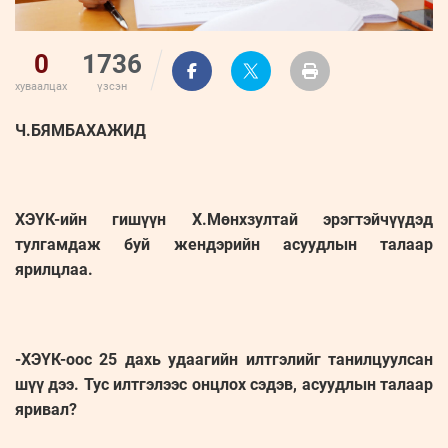
0
1736
хуваалцах
үзсэн
Ч.БЯМБАХАЖИД
ХЭҮК-ийн гишүүн Х.Мөнхзултай эрэгтэйчүүдэд
тулгамдаж буй жендэрийн асуудлын талаар
ярилцлаа.
-ХЭҮК-оос 25 дахь удаагийн илтгэлийг танилцуулсан
шүү дээ. Тус илтгэлээс онцлох сэдэв, асуудлын талаар
яривал?