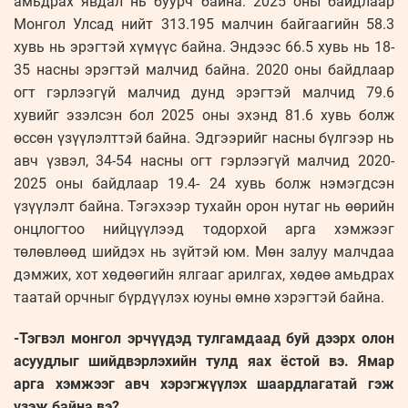
амьдрах явдал нь буурч байна. 2025 оны байдлаар
Монгол Улсад нийт 313.195 малчин байгаагийн 58.3
хувь нь эрэгтэй хүмүүс байна. Эндээс 66.5 хувь нь 18-
35 насны эрэгтэй малчид байна. 2020 оны байдлаар
огт гэрлээгүй малчид дунд эрэгтэй малчид 79.6
хувийг эзэлсэн бол 2025 оны эхэнд 81.6 хувь болж
өссөн үзүүлэлттэй байна. Эдгээрийг насны бүлгээр нь
авч үзвэл, 34-54 насны огт гэрлээгүй малчид 2020-
2025 оны байдлаар 19.4- 24 хувь болж нэмэгдсэн
үзүүлэлт байна. Тэгэхээр тухайн орон нутаг нь өөрийн
онцлогтоо нийцүүлээд тодорхой арга хэмжээг
төлөвлөөд шийдэх нь зүйтэй юм. Мөн залуу малчдаа
дэмжих, хот хөдөөгийн ялгааг арилгах, хөдөө амьдрах
таатай орчныг бүрдүүлэх юуны өмнө хэрэгтэй байна.
-Тэгвэл монгол эрчүүдэд тулгамдаад буй дээрх олон
асуудлыг шийдвэрлэхийн тулд яах ёстой вэ. Ямар
арга хэмжээг авч хэрэгжүүлэх шаардлагатай гэж
үзэж байна вэ?