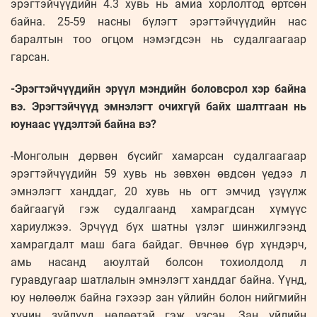
эрэгтэйчүүдийн 4.3 хувь нь амиа хорлолтод өртсөн
байна. 25-59 насны бүлэгт эрэгтэйчүүдийн нас
баралтын тоо огцом нэмэгдсэн нь судалгаагаар
гарсан.
-Эрэгтэйчүүдийн эрүүл мэндийн боловсрол хэр байна
вэ. Эрэгтэйчүүд эмнэлэгт очихгүй байх шалтгаан нь
юунаас үүдэлтэй байна вэ?
-Монголын дөрвөн бүсийг хамарсан судалгаагаар
эрэгтэйчүүдийн 59 хувь нь зөвхөн өвдсөн үедээ л
эмнэлэгт ханддаг, 20 хувь нь огт эмчид үзүүлж
байгаагүй гэж судалгаанд хамрагдсан хүмүүс
хариулжээ. Эрчүүд бүх шатны үзлэг шинжилгээнд
хамрагдалт маш бага байдаг. Өвчнөө бүр хүндэрч,
амь насанд аюултай болсон тохиолдолд л
гуравдугаар шатлалын эмнэлэгт ханддаг байна. Үүнд,
юу нөлөөлж байна гэхээр зан үйлийн болон нийгмийн
хүчин зүйлүүд нөлөөтэй гэж үзсэн. Зан үйлийн