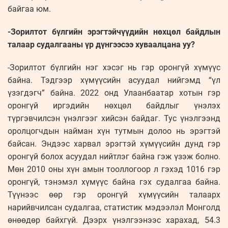
байгаа юм.
-Зорилтот бүлгийн эрэгтэйчүүдийн нөхцөл байдлын
талаар судалгааны үр дүнгээсээ хуваалцана уу?
-Зорилтот бүлгийн нэг хэсэг нь гэр оронгүй хүмүүс
байна. Тэдгээр хүмүүсийн асуудал нийгэмд “үл
үзэгдэгч” байна. 2022 онд Улаанбаатар хотын гэр
оронгүй иргэдийн нөхцөл байдлыг үнэлэх
түргэвчилсэн үнэлгээг хийсэн байдаг. Тус үнэлгээнд
оролцогчдын найман хүн тутмын долоо нь эрэгтэй
байсан. Эндээс харвал эрэгтэй хүмүүсийн дунд гэр
оронгүй болох асуудал нийтлэг байна гэж үзэж болно.
Мөн 2010 оны хүн амын тооллогоор л гэхэд 1016 гэр
оронгүй, тэнэмэл хүмүүс байна гэх судалгаа байна.
Түүнээс өөр гэр оронгүй хүмүүсийн талаарх
нарийвчилсан судалгаа, статистик мэдээлэл Монголд
өнөөдөр байхгүй. Дээрх үнэлгээнээс харахад, 54.3