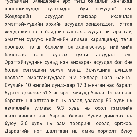
тусгайлан “Жендерийн эрх тэгш байдлыг хангахад
эрэгтэйчүүдэд тулгамдаж буй асуудал” юм.
Жендерийн асуудал ярихаар ихэвчлэн
эмэгтэйчүүдийн эрхийн асуудал хөндөгддөг. Угтаа
жендэрийн тэгш байдлыг хангах асуудал нь эрэгтэй,
эмэгтэй хүмүүс нийгмийн аливаа харилцаанд тэгш
оролцох, тэгш боломж олгох,ингэснээр нийгмийн
баялгаас тэгш хүртэх тухай асуудал юм.
Эрэгтэйчүүдийн хувьд нэн анхаарах асуудал бол бие
болон сэтгэцийн эрүүл мэнд. Эрчүүдийн дундаж
наслалт эмэгтэйчүүдээс 9.2 жилээр бага байна.
Сүүлийн 10 жилийн дунджаар 17.3 мянган нас баралт
бүртгэгдсэнээс 61.3 нь эрэгтэйчүүд байна. Тэгвэл нас
баралтын шалтгааныг нь аваад үзэхээр 86 хувь нь
өвчлөлийн улмаас, 9.3 хувь нь осол гэмтлийн
шалтгаанаар нас барсан байна. Үүний дийлэнх нь
буюу 3.6 хувь нь зам тээврийн осолд өртжээ.
Дараагийн нэг шалтгаан нь амиа хорлолт буюу