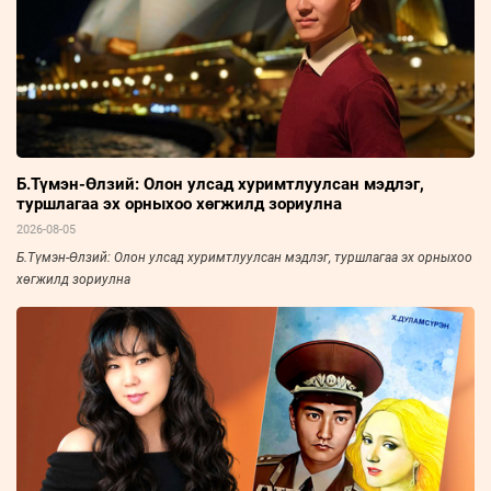
Б.Түмэн-Өлзий: Олон улсад хуримтлуулсан мэдлэг,
туршлагаа эх орныхоо хөгжилд зориулна
2026-08-05
Б.Түмэн-Өлзий: Олон улсад хуримтлуулсан мэдлэг, туршлагаа эх орныхоо
хөгжилд зориулна