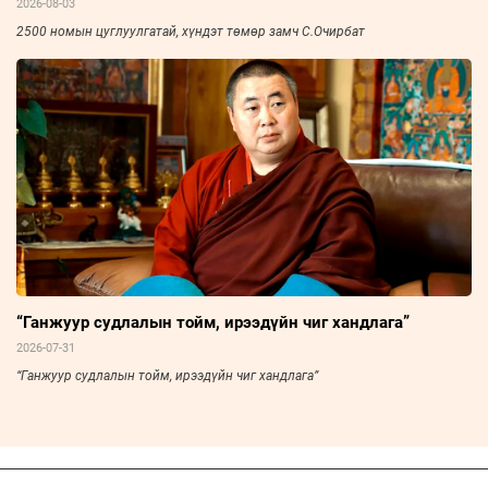
2026-08-03
2500 номын цуглуулгатай, хүндэт төмөр замч С.Очирбат
“Ганжуур судлалын тойм, ирээдүйн чиг хандлага”
2026-07-31
“Ганжуур судлалын тойм, ирээдүйн чиг хандлага”