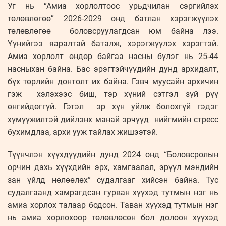
Уг нь “Амиа хорлолтоос урьдчилан сэргийлэх
төлөвлөгөө” 2026-2029 онд батлан хэрэгжүүлэх
төлөвлөгөө боловсруулагдсан юм байна лээ.
Үүнийгээ яаралтай баталж, хэрэгжүүлэх хэрэгтэй.
Амиа хорлолт өндөр байгаа насны бүлэг нь 25-44
насныхан байна. Бас эрэгтэйчүүдийн дунд архидалт,
бүх төрлийн донтолт их байна. Гэвч муусайн архичин
гэж хэлэхээс биш, тэр хүний сэтгэл зүй рүү
өнгийдөггүй. Гэтэл эр хүн уйлж болохгүй гэдэг
хүмүүжилтэй дийлэнх манай эрчүүд нийгмийн стресс
бухимдлаа, архи ууж тайлах жишээтэй.
Түүнчлэн хүүхдүүдийн дунд 2024 онд “Боловсролын
орчин дахь хүүхдийн эрх, хамгаалал, эрүүл мэндийн
зан үйлд нөлөөлөх” судалгааг хийсэн байна. Тус
судалгаанд хамрагдсан гурван хүүхэд тутмын нэг нь
амиа хорлох талаар бодсон. Таван хүүхэд тутмын нэг
нь амиа хорлохоор төлөвлөсөн бол долоон хүүхэд