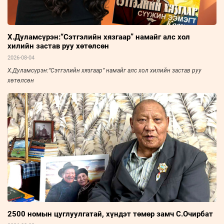
Х.Дуламсүрэн:“Сэтгэлийн хязгаар” намайг алс хол
хилийн застав руу хөтөлсөн
2026-08-04
Х.Дуламсүрэн:“Сэтгэлийн хязгаар” намайг алс хол хилийн застав руу
хөтөлсөн
2500 номын цуглуулгатай, хүндэт төмөр замч С.Очирбат