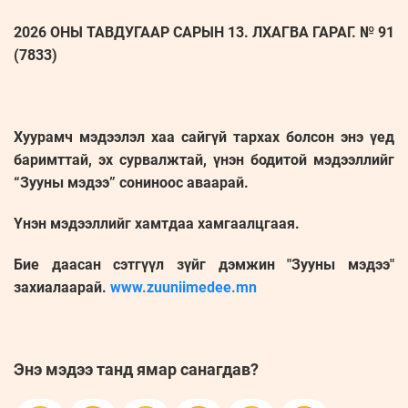
2026 ОНЫ ТАВДУГААР САРЫН 13. ЛХАГВА ГАРАГ. № 91
(7833)
Хуурамч мэдээлэл хаа сайгүй тархах болсон энэ үед
баримттай, эх сурвалжтай, үнэн бодитой мэдээллийг
“Зууны мэдээ” сониноос аваарай.
Үнэн мэдээллийг хамтдаа хамгаалцгаая.
Бие даасан сэтгүүл зүйг дэмжин "Зууны мэдээ"
захиалаарай.
www.zuuniimedee.mn
Энэ мэдээ танд ямар санагдав?