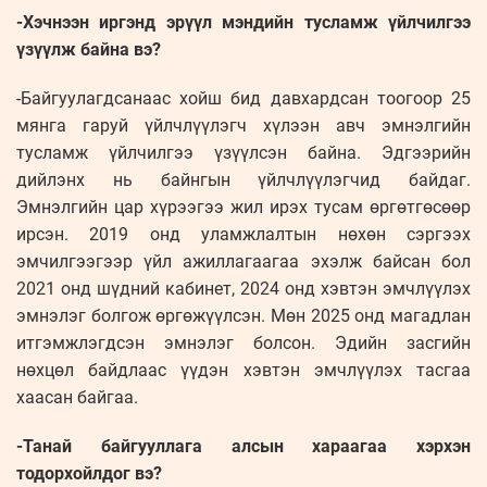
-Хэчнээн иргэнд эрүүл мэндийн тусламж үйлчилгээ
үзүүлж байна вэ?
-Байгуулагдсанаас хойш бид давхардсан тоогоор 25
мянга гаруй үйлчлүүлэгч хүлээн авч эмнэлгийн
тусламж үйлчилгээ үзүүлсэн байна. Эдгээрийн
дийлэнх нь байнгын үйлчлүүлэгчид байдаг.
Эмнэлгийн цар хүрээгээ жил ирэх тусам өргөтгөсөөр
ирсэн. 2019 онд уламжлалтын нөхөн сэргээх
эмчилгээгээр үйл ажиллагаагаа эхэлж байсан бол
2021 онд шүдний кабинет, 2024 онд хэвтэн эмчлүүлэх
эмнэлэг болгож өргөжүүлсэн. Мөн 2025 онд магадлан
итгэмжлэгдсэн эмнэлэг болсон. Эдийн засгийн
нөхцөл байдлаас үүдэн хэвтэн эмчлүүлэх тасгаа
хаасан байгаа.
-Танай байгууллага алсын хараагаа хэрхэн
тодорхойлдог вэ?