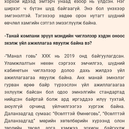
хорхой идээд эмтэрч унаад ёзоор нь үлдсэн. Нэг
ширхэг ч бүтэн шүд байгаагүй. Энэ бол үнэхээр
эмгэнэлтэй. Тэгэхээр хөдөө орон нутагт шүдний
өвчлөл хамгийн сэтгэл эмзэглүүлж байна.
-Танай компани эрүүл мэндийн чиглэлээр хэдэн оноос
эхэлж үйл ажиллагаа явуулж байна вэ?
-“Манал говь” ХХК нь 2019 онд байгуулагдсан.
Уламжлалтын нөхөн сэргээх эмчилгээ, шүдний
кабинетын чиглэлээр долоо дахь жилдээ үйл
ажиллагаагаа явуулж байна. Анх манай эмнэлэг
гурван өрөө байр түрээслэн үйл ажиллагаагаа
эхлүүлж байсан бол одоо эмнэлгийн стандартад
нийцсэн байртай болж ард иргэддээ илүү тухтай,
аюулгүй орчинд үйлчилгээгээ хүргэж байна.
Даланзадгад сумаас “Өсөлттэй Өмнөговь”, “Өсөлттэй
Даланзадгад” мөрийн хөтөлбөрийн хүрээнд олон
төрлийн төсөл арга хэмжээ зохион байгуулж