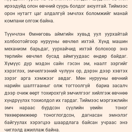
ирээдүйд олон өвчний суурь болдог аюултай. Тиймээс
орон нутагт цаг алдалгүй эмчлэх боломжийг манай
компани олгож байна.
Түүнчлэн Өмнөговь аймгийн хувьд уул уурхайтай
холбоотойгоор нурууны өвчлөл ихтэй. Хүнд машин
механизм барьдаг, уурхайчид ихтэй болохоор энэ
төрлийн өвчлөл бусад аймгуудаас өндөр байдаг.
Хүмүүс дур мэдэн сайн гэсэн эм, наалт зэргийг
хэрэглэх, эмчилгээний чулуун ор, дэрэн дээр хэвтэх
зэрэг арга хэмжээг авдаг. Мөн нурууны өвчний
нарийн шалтгааныг олж тогтоолгүй бариа засалч
дээр очиж өөрт тохирохгүй эмчилгээг хийлгэж өвчнөө
хүндрүүлэх тохиолдол их гардаг. Тиймээс мэргэжлийн
эмч нараас бүрдсэн сүүлийн үеийн тоног
төхөөрөмжөөр тоноглогдсон, дагнасан эмнэлэг
байгуулах хэрэгцээ шаардлага байсан учраас энэ
чиглэлд ажиллаж байна.