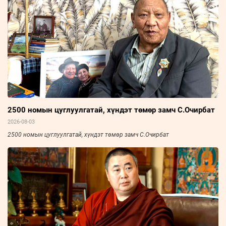
2500 номын цуглуулгатай, хүндэт төмөр замч С.Очирбат
2026-08-03
2500 номын цуглуулгатай, хүндэт төмөр замч С.Очирбат