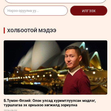
ИЛГЭЭХ
ХОЛБООТОЙ МЭДЭЭ
Б.Түмэн-Өлзий: Олон улсад хуримтлуулсан мэдлэг,
туршлагаа эх орныхоо хөгжилд зориулна
2026-08-05