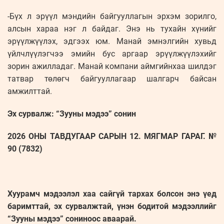
-Бүх л эрүүл мэндийн байгууллагын эрхэм зорилго,
алсын хараа нэг л байдаг. Энэ нь тухайн хүнийг
эрүүлжүүлэх, эдгээх юм. Манай эмнэлгийн хувьд
үйлчлүүлэгчээ эмийн бус аргаар эрүүлжүүлэхийг
зорин ажилладаг. Манай компани аймгийнхаа шилдэг
татвар төлөгч байгууллагаар шалгарч байсан
амжилттай.
Эх сурвалж: “Зууны мэдээ” сонин
2026 ОНЫ ТАВДУГААР САРЫН 12. МЯГМАР ГАРАГ. №
90 (7832)
Хуурамч мэдээлэл хаа сайгүй тархах болсон энэ үед
баримттай, эх сурвалжтай, үнэн бодитой мэдээллийг
“Зууны мэдээ” сониноос аваарай.