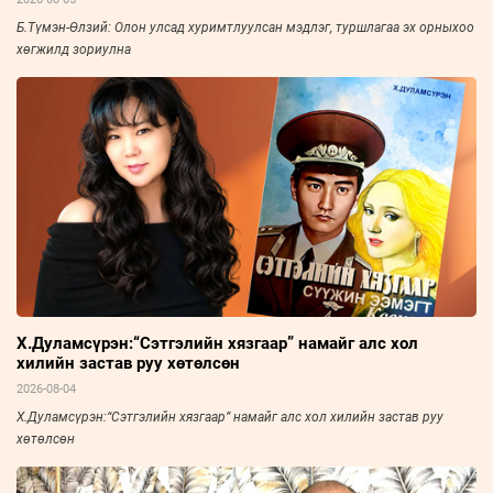
Б.Түмэн-Өлзий: Олон улсад хуримтлуулсан мэдлэг, туршлагаа эх орныхоо
хөгжилд зориулна
Х.Дуламсүрэн:“Сэтгэлийн хязгаар” намайг алс хол
хилийн застав руу хөтөлсөн
2026-08-04
Х.Дуламсүрэн:“Сэтгэлийн хязгаар” намайг алс хол хилийн застав руу
хөтөлсөн