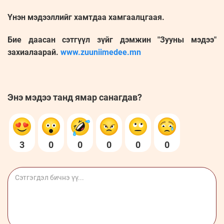
Үнэн мэдээллийг хамтдаа хамгаалцгаая.
Бие даасан сэтгүүл зүйг дэмжин "Зууны мэдээ"
захиалаарай.
www.zuuniimedee.mn
Энэ мэдээ танд ямар санагдав?
3
0
0
0
0
0