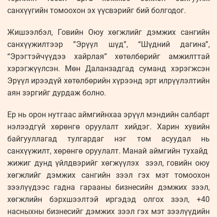
санхүүгийн томоохон эх үүсвэрийг бий болгодог.
Жишээлбэл, Говийн Оюу хөгжлийг дэмжих сангийн
санхүүжилтээр ”Эрүүл шүд”, “Шүдний дагина”,
“Эрэгтэйчүүдээ хайрлая” хөтөлбөрийг амжилттай
хэрэгжүүлсэн. Мөн Даланзадгад суманд хэрэгжсэн
Эрүүл ирээдүй хөтөлбөрийн хүрээнд эрт илрүүлэлтийн
аян зэргийг дурдаж болно.
Ер нь орон нутгаас аймгийнхаа эрүүл мэндийн салбарт
нэлээдгүй хөрөнгө оруулалт хийдэг. Харин хувийн
байгууллагад тулгардаг нэг том асуудал нь
санхүүжилт, хөрөнгө оруулалт. Манай аймгийн тухайд
жижиг дунд үйлдвэрийг хөгжүүлэх зээл, говийн оюу
хөгжлийг дэмжих сангийн зээл гэх мэт томоохон
зээлүүдээс гадна гарааны бизнесийн дэмжих зээл,
хөгжлийн бэрхшээлтэй иргэдэд олгох зээл, +40
насныхны бизнесийг дэмжих зээл гэх мэт зээлүүдийн