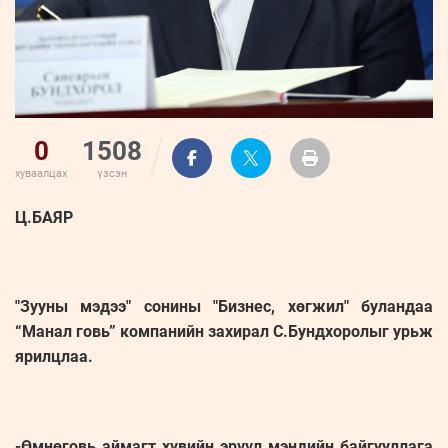
0
1508
хуваалцах
үзсэн
Ц.БАЯР
"Зууны мэдээ" сонины "Бизнес, хөгжил" буландаа
“Манал говь” компанийн захирал С.Бундхоролыг урьж
ярилцлаа.
-Өмнөговь аймагт хувийн эрүүл мэндийн байгууллага