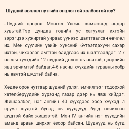
-Шүдний өвчлөл нутгийн онцлогтой холбоотой юу?
-Шүдний цоорол Монгол Улсын хэмжээнд өндөр
хувьтай.Тэр дундаа говийн ус хатуулаг ихтэйн
зэрэгцээ хужиртай учраас үүнээс шалтгаалсан өвчлөл
их. Мөн сүүлийн үеийн хүнсний бүтээгдэхүүн сахар
ихтэй, чихэрлэг амттай байдгаас их шалтгаалдаг. 2-7
насны хүүхдийн 12 шүдний долоо нь өвчтэй, цөөрлийн
явц эрчимтэй байдаг.4-6 насны хүүхдийн гуравны хоёр
нь өвчтэй шүдтэй байна.
Хөдөө орон нутгаар шүдний үзлэг, эмчилгээг тодорхой
хөтөлбөрүүдийн хүрээнд газар дээр нь явж хийдэг.
Жишээлбэл, нэг ангийн 40 хүүхдээс хоёр хүүхэд л
эрүүл шүдтэй бусад нь хүүхдүүд бүгд өвчилсөн
шүдтэй байх жишээтэй. Мөн IV ангийн нэг хүүхдийн
аманд арван ширхэг ёзоор байсан. Шүднүүд нь бүгд