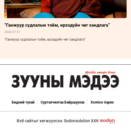
“Ганжуур судлалын тойм, ирээдүйн чиг хандлага”
2026-07-31
“Ганжуур судлалын тойм, ирээдүйн чиг хандлага”
Бидний тухай
Сурталчилгаа Байршуулах
Холбоо барих
Вэб сайтыг хөгжүүлсэн: Sodonsolution ХХК