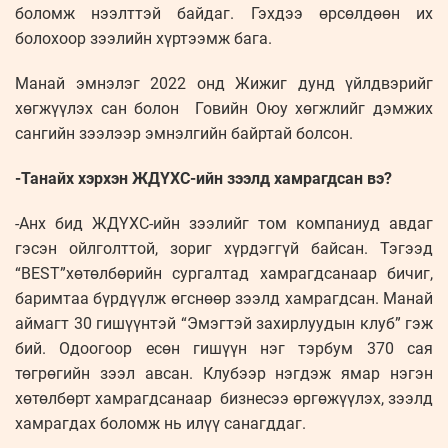
боломж нээлттэй байдаг. Гэхдээ өрсөлдөөн их
болохоор зээлийн хүртээмж бага.
Манай эмнэлэг 2022 онд Жижиг дунд үйлдвэрийг
хөгжүүлэх сан болон Говийн Оюу хөгжлийг дэмжих
сангийн зээлээр эмнэлгийн байртай болсон.
-Танайх хэрхэн ЖДҮХС-ийн зээлд хамрагдсан вэ?
-Анх бид ЖДҮХС-ийн зээлийг том компаниуд авдаг
гэсэн ойлголттой, зориг хүрдэггүй байсан. Тэгээд
“BEST”хөтөлбөрийн сургалтад хамрагдсанаар бичиг,
баримтаа бүрдүүлж өгснөөр зээлд хамрагдсан. Манай
аймагт 30 гишүүнтэй “Эмэгтэй захирлуудын клуб” гэж
бий. Одоогоор есөн гишүүн нэг тэрбум 370 сая
төгрөгийн зээл авсан. Клубээр нэгдэж ямар нэгэн
хөтөлбөрт хамрагдсанаар бизнесээ өргөжүүлэх, зээлд
хамрагдах боломж нь илүү санагддаг.