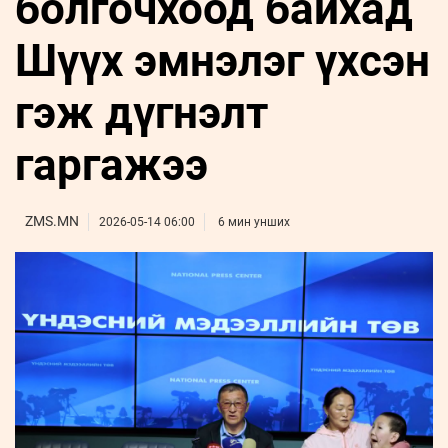
болгочхоод байхад
ҮНДЭСНИЙ
ВИДЕО
Бизнес
ФОТО
МЭДЭЭЛЛИЙН
хөгжил
Шүүх эмнэлэг үхсэн
ZUUNII
ТӨВ
Leaderships
УРЛАГ
MEDEE
forum
Бүртгүүлэх
WEEKLY
Нэвтрэх
гэж дүгнэлт
гаргажээ
ZMS.MN
2026-05-14 06:00
6 мин унших