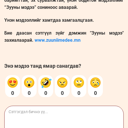
баримттай, эх сурвалжтай, үнэн бодитой мэдээллийг
“Зууны мэдээ” сониноос аваарай.
Үнэн мэдээллийг хамтдаа хамгаалцгаая.
Бие даасан сэтгүүл зүйг дэмжин "Зууны мэдээ"
захиалаарай.
www.zuuniimedee.mn
Энэ мэдээ танд ямар санагдав?
0
0
0
0
0
0