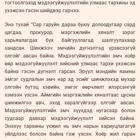
тогтоолгоход мэдээгүйжүүлэлтийн улмаас тархины эд
үхэжсэн гэсэн шийдвэр гарчээ.
Энэ тухай “Сар гаруйн дараа буюу долоодугаар сард
цагдаа, прокурор, мэргэжлийн хяналт зэрэг
харьяалагдах бүх байгууллагад шалгуулахаар
хандсан. Шинжээч эмчийн дүгнэлтэд үрэвсээгүй
олгойг авсан байна. Мэдээгүйжүүлэлтийн эмч хоёр
өөр мэдээгүйжүүлэлт хийсний улмаас тархи үхэжсэн
байна гэсэн дүгнэлт гарсан. Эрүүл мэндийн яамны
эмгэг судлалын эмч нар эд эсийг шинжлэхэд мухар
олгойн бүтэц хэвийн, эмгэг өөрчлөлт илэрсэнгүй
хэмээн үзсэн. Аймгийн мэргэжлийн хяналтаас цусны
шинжилгээ авч, эход харалгүйгээр олгойг авсан.
Мэдээгүйжүүлэлтийн эмч хүүхдэд нугасаар болон
судсаар давхар мэдээгүйжүүлэлт хийсэн байна.
Энэхүү тархины үхжил нь эмч нарын хариуцлагагүй
үйлдлээс болсон байна гэж үзсэн. Хоёр жил гаран