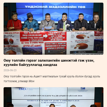
Оюу толгойн гэрээг залилангийн шинжтэй гэж үзэн,
хуулийн байгууллагад хандлаа
2026-06-23
​​​​​​​Оюу толгойн гэрээ нь Ашигт малтмалын тухай хууль болон бусад хууль
тогтоомж, улмаар Мон