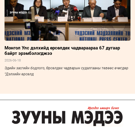
Монгол Улс дэлхийд өрсөлдөх чадвараараа 67 дугаар
байрт эрэмбэлэгджээ
2026-06-18
Эдийн засгийн бодлого, Өрсөлдөх чадварын судалгааны төвөөс өчигдөр
“Дэлхийн өрсөлд