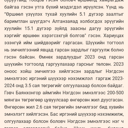
байгаа гэсэн утга бүхий мэдэгдэл ирүүлсэн. Үүнд нь
“Өршөөл үзүүлэх тухай хуулийн 5.1 дүгээр заалтыг
баримтлан шүүгдэгч Алтанзаяад холбогдох эрүүгийн
хуулийн 15.1 дүгээр зүйлд заасны дагуу эрүүгийн
хэргийг өршөөн хэрэгсэхгүй болгов" гэсэн. Хариуцах
эзэнгүй ийм шийдвэрийг гаргасан. Шүүхийн тогтоол
нь эмчилгээний явцад гарсан зардлыг гаргуулж болно
гэсэн байсан. Өмнөх зардлуудыг 2023 онд гарсан
шүүхийн тогтоолд гаргуулахаар гарсныг төлсөн. 2023
оноос хойш эмчилгээ хийлгэсэн зардлыг Нэгдсэн
эмнэлгээс иргэний шүүхээр нэхэмжлэл гаргаж 2023-
2024 онд 3.5 сая төгрөгийг олгуулахаар болсон байдаг.
Гэвч Баянхонгор аймгийн Нэгдсэн эмнэлгээс 200-500
мянган төгрөгөөр цувуулсаар өнгөрсөн жил дуусгасан.
Өнгөрсөн жил 2.6 сая төгрөгийн эмчилгээг бид хувийн
эмнэлэгт хийлгэсэн. Бас иргэний шүүхээр нэхэмжилж,
олгуулахаар болсон боловч Нэгдсэн эмнэлгээс нэг ч