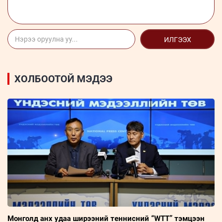
ИЛГЭЭХ
ХОЛБООТОЙ МЭДЭЭ
Монголд анх удаа ширээний теннисний “WTT” тэмцээн