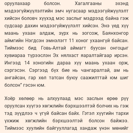
оруулахаар болсон. Хагалгааны эхэнд
мэдээгүйжүүлэлтийн эмч нугасаар мэдээгүйжүүлэлт
хийсэн боловч хүүхэд мэс заслыг мэдрээд байна гэж
судсаар дахин мэдээгүйжүүлэлт хийсэн. Энэ үед хүү
маань ухаан алдаж, зүрх нь зогсож, Баянхонгор
аймгийн Нэгдсэн эмнэлэгт 11 хоног ухаангүй байсан.
Тиймээс бид Говь-Алтай аймагт буусан онгоцыг
хувиараа түрээслэн Эх нялхаст яаралтайгаар ирсэн.
Ингээд 14 хоногийн дараа хүү маань ухаан орж,
сэргэсэн. Сэргээд бүх бие нь чангаралтай, ам нь
ангайсан, гар хөл татсан буюу саажилттай юм шиг
болсон” гэсэн юм.
Хоёр хөлөөр нь алхуулаад мэс заслын өрөө рүү
оруулсан хүүгээ хөгжлийн бэрхшээлтэй болчих нь гэж
тэд зүүдлээ ч үгүй байсан байх. Гэтэл хүүгийн тархи
үхжиж хөгжлийн бэрхшээлтэй болсон байжээ.
Тиймээс хуулийн байгууллагад хандаж үнэн мөнийг