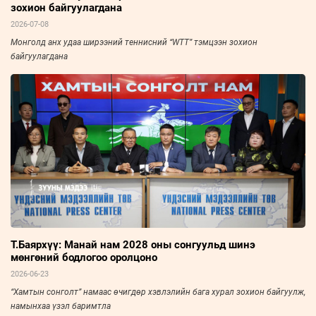
зохион байгуулагдана
2026-07-08
Монголд анх удаа ширээний теннисний “WTT” тэмцээн зохион
байгуулагдана
Т.Баярхүү: Манай нам 2028 оны сонгуульд шинэ
мөнгөний бодлогоо оролцоно
2026-06-23
“Хамтын сонголт” намаас өчигдөр хэвлэлийн бага хурал зохион байгуулж,
намынхаа үзэл баримтла