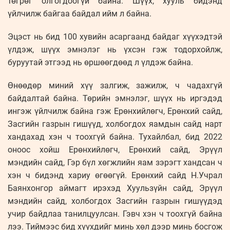
төгрөг олгогдоогүй байна. Шүүх, хууль бидэнд
үйлчилж байгаа байдал ийм л байна.
Эцэст нь бид 100 хувийн асаргаанд байдаг хүүхэдтэй
үлдэж, шүүх эмнэлэг нь үхсэн гэж тодорхойлж,
буруутай этгээд нь өршөөгдөөд л үлдэж байна.
Өнөөдөр миний хүү залгиж, зажилж, ч чадахгүй
байдалтай байна. Төрийн эмнэлэг, шүүх нь иргэдэд
ингэж үйлчилж байна гэж Ерөнхийлөгч, Ерөнхий сайд,
Засгийн газрын гишүүд, холбогдох яамдын сайд нарт
хандахад хэн ч тоохгүй байна. Тухайлбал, бид 2022
оноос хойш Ерөнхийлөгч, Ерөнхий сайд, Эрүүл
мэндийн сайд, Гэр бүл хөгжлийн яам зэрэгт хандсан ч
хэн ч бидэнд хариу өгөөгүй. Ерөнхий сайд Н.Учрал
Баянхонгор аймагт ирэхэд Хуульзүйн сайд, Эрүүл
мэндийн сайд, холбогдох Засгийн газрын гишүүдэд
учир байдлаа танилцуулсан. Гэвч хэн ч тоохгүй байна
лээ. Тиймээс бид хүүхдийг минь хөл дээр минь босгож