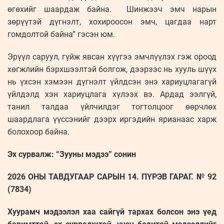
өгөхийг шаардаж байна. Шинжээч эмч нарын
зөрүүтэй дүгнэлт, хохироосон эмч, цагдаа нарт
гомдолтой байна” гэсэн юм.
Эрүүл саруул, гүйж явсан хүүгээ эмчлүүлэх гэж ороод
хөгжлийн бэрхшээлтэй болгож, дээрээс нь хууль шүүх
нь үхсэн хэмээн дүгнэлт үйлдсэн энэ хариуцлагагүй
үйлдэлд хэн хариуцлага хүлээх вэ. Ардад ээлгүй,
танил талдаа үйлчилдэг тогтолцоог өөрчлөх
шаардлага үүссэнийг дээрх иргэдийн ярианаас харж
болохоор байна.
Эх сурвалж: “Зууны мэдээ” сонин
2026 ОНЫ ТАВДУГААР САРЫН 14. ПҮРЭВ ГАРАГ. № 92
(7834)
Хуурамч мэдээлэл хаа сайгүй тархах болсон энэ үед