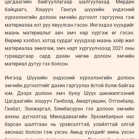
цагдаагийн байгууллагаар шалгуулахад Мөрдөн
байцаагч, Хошууч Гансүх шүүхийн үндэсний
хүрээлэнгийн долоон эмчийн дүгнэлт гаргуулна гэж
материалаа хот руу явуулсан гэсэн. Ингэхдээ хүүхдийг
маань материалыг авч эмч нар хүргэж өг гэсэн.
Өөрөөр хэлбэл, хотод сурдаг хүүхдээр маань хоёр жил
материалаа зөөлгөж, эмч нарт хүргүүлчхээд 2021 оны
гуравдугаар сард дахин нөгөө долоон эмчийн
материал дутуу гэх болсон.
Ингээд Шүүхийн үндэсний хүрээлэнгийн долоон
эмчийн дүгнэлтийг дахин гаргуулах ёстой болж байгаа
юм. Дээрх долоон эмч буюу Шүүх шинжилгээний
Цагдаагийн хошууч Ганболд, Амартүвшин, Отгонбаяр,
Ганбат, Энхжаргал, Бямбасүрэн гэх долоон эмчийн
анхны дүгнэлтэд Мөнхдаваагийн Эрхэмбаярын нас
барсан шалтгаан нь үрэвсэлттэй, улайлттай олгой
авснаас болсон гэж үзсэн. Амьд хүүхдийг минь үхсэн