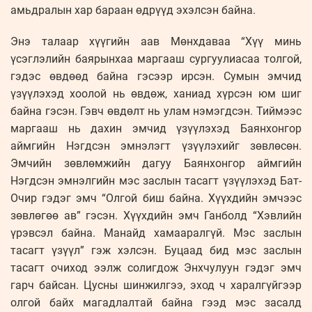
амьдралын хар бараан өдрүүд эхэлсэн байна.
Энэ талаар хүүгийн аав Мөнхдаваа “Хүү минь
үсэглэлийн баярынхаа маргааш сургуулиасаа толгой,
гэдэс өвдөөд байна гэсээр ирсэн. Сумын эмчид
үзүүлэхэд хоолой нь өвдөж, ханиад хүрсэн юм шиг
байна гэсэн. Гэвч өвдөлт нь улам нэмэгдсэн. Тиймээс
маргааш нь дахин эмчид үзүүлэхэд Баянхонгор
аймгийн Нэгдсэн эмнэлэгт үзүүлэхийг зөвлөсөн.
Эмчийн зөвлөмжийн дагуу Баянхонгор аймгийн
Нэгдсэн эмнэлгийн мэс заслын тасагт үзүүлэхэд Бат-
Очир гэдэг эмч “Олгой биш байна. Хүүхдийн эмчээс
зөвлөгөө ав” гэсэн. Хүүхдийн эмч Ганболд “Хэвлийн
үрэвсэл байна. Манайд хамааралгүй. Мэс заслын
тасагт үзүүл” гэж хэлсэн. Буцаад бид мэс заслын
тасагт очиход ээлж солигдож Энхчулуун гэдэг эмч
гарч байсан. Цусны шинжилгээ, эход ч харалгүйгээр
олгой байх магадлалтай байна гээд мэс засалд