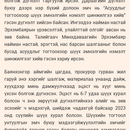
болгож дүгнэлт гаргуулж ирсэн. Дараагийн дүгнэлт
буюу дээрх нэр бүхий долоон эмч нь “Асуудлыг
тогтоохоор шүүх эмнэлгийн нэмэлт шинжилгээ хийв”
гэсэн дүгнэлт хийсэн байсан. Ингэхдээ найман настай
Эрхэмбаярын үрэвсэлтэй, улайлттай олгойг авсан нь
зөв байна. Талийгаач Мөнхдаваагийн Эрхэмбаяр
найман настай, эрэгтэй, нас барсан шалгааныг болон
бусад асуудлыг тогтоохоор шүүх эмнэлгийн нэмэлт
шинжилгээг хийв гэсэн хариу ирсэн.
Баянхонгор аймгийн цагдаа, прокурор гурван жил
гаруй энэ хэргийг шалгаж, материалаа унаанд дайж,
хүүхдээр минь дамжуулчхаад эцэст нь хүүг минь
үхсэн болгож дүгнэсэн. Эцэст нь 6-7 удаа шүүх хурал
болсон ч энэ зөрүүтэй дүгнэлтийнхээ алийг нь зөв
эсэхийг ч мэдэхгүй, шийдэж чадахгүй байсаар 2023
онд сүүлийн шүүх хурал болсон. Шүүхийн тогтоол
унтуулгын эмч буюу мэдээгүйжүүлэлтийн эмчийг
буруутайд тооцов гэсэн боловч өршөөлд хамрагдаж