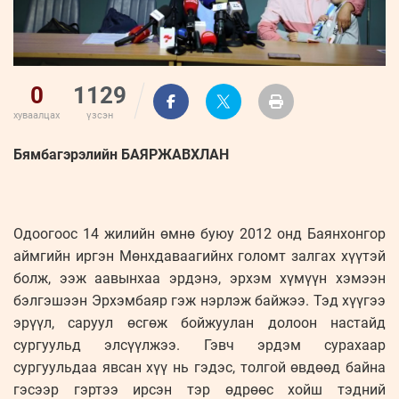
0
1129
хуваалцах
үзсэн
Бямбагэрэлийн БАЯРЖАВХЛАН
Одоогоос 14 жилийн өмнө буюу 2012 онд Баянхонгор
аймгийн иргэн Мөнхдаваагийнх голомт залгах хүүтэй
болж, ээж аавынхаа эрдэнэ, эрхэм хүмүүн хэмээн
бэлгэшээн Эрхэмбаяр гэж нэрлэж байжээ. Тэд хүүгээ
эрүүл, саруул өсгөж бойжуулан долоон настайд
сургуульд элсүүлжээ. Гэвч эрдэм сурахаар
сургуульдаа явсан хүү нь гэдэс, толгой өвдөөд байна
гэсээр гэртээ ирсэн тэр өдрөөс хойш тэдний