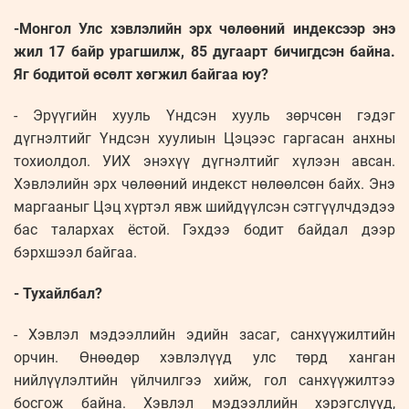
-Монгол Улс хэвлэлийн эрх чөлөөний индексээр энэ
жил 17 байр урагшилж, 85 дугаарт бичигдсэн байна.
Яг бодитой өсөлт хөгжил байгаа юу?
- Эрүүгийн хууль Үндсэн хууль зөрчсөн гэдэг
дүгнэлтийг Үндсэн хуулиын Цэцээс гаргасан анхны
тохиолдол. УИХ энэхүү дүгнэлтийг хүлээн авсан.
Хэвлэлийн эрх чөлөөний индекст нөлөөлсөн байх. Энэ
маргааныг Цэц хүртэл явж шийдүүлсэн сэтгүүлчдэдээ
бас талархах ёстой. Гэхдээ бодит байдал дээр
бэрхшээл байгаа.
- Тухайлбал?
- Хэвлэл мэдээллийн эдийн засаг, санхүүжилтийн
орчин. Өнөөдөр хэвлэлүүд улс төрд ханган
нийлүүлэлтийн үйлчилгээ хийж, гол санхүүжилтээ
босгож байна. Хэвлэл мэдээллийн хэрэгслүүд,