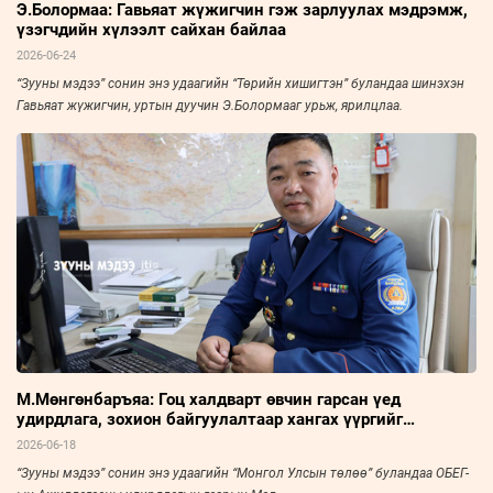
Э.Болормаа: Гавьяат жүжигчин гэж зарлуулах мэдрэмж,
үзэгчдийн хүлээлт сайхан байлаа
2026-06-24
“Зууны мэдээ” сонин энэ удаагийн “Төрийн хишигтэн” буландаа шинэхэн
Гавьяат жүжигчин, уртын дуучин Э.Болормааг урьж, ярилцлаа.
М.Мөнгөнбаръяа: Гоц халдварт өвчин гарсан үед
удирдлага, зохион байгуулалтаар хангах үүргийг
хэрэгжүүлдэг
2026-06-18
“Зууны мэдээ” сонин энэ удаагийн “Монгол Улсын төлөө” буландаа ОБЕГ-