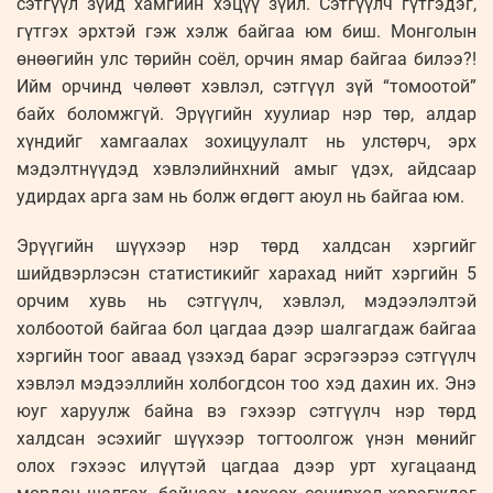
сэтгүүл зүйд хамгийн хэцүү зүйл. Сэтгүүлч гүтгэдэг,
гүтгэх эрхтэй гэж хэлж байгаа юм биш. Монголын
өнөөгийн улс төрийн соёл, орчин ямар байгаа билээ?!
Ийм орчинд чөлөөт хэвлэл, сэтгүүл зүй “томоотой”
байх боломжгүй. Эрүүгийн хуулиар нэр төр, алдар
хүндийг хамгаалах зохицуулалт нь улстөрч, эрх
мэдэлтнүүдэд хэвлэлийнхний амыг үдэх, айдсаар
удирдах арга зам нь болж өгдөгт аюул нь байгаа юм.
Эрүүгийн шүүхээр нэр төрд халдсан хэргийг
шийдвэрлэсэн статистикийг харахад нийт хэргийн 5
орчим хувь нь сэтгүүлч, хэвлэл, мэдээлэлтэй
холбоотой байгаа бол цагдаа дээр шалгагдаж байгаа
хэргийн тоог аваад үзэхэд бараг эсрэгээрээ сэтгүүлч
хэвлэл мэдээллийн холбогдсон тоо хэд дахин их. Энэ
юуг харуулж байна вэ гэхээр сэтгүүлч нэр төрд
халдсан эсэхийг шүүхээр тогтоолгож үнэн мөнийг
олох гэхээс илүүтэй цагдаа дээр урт хугацаанд