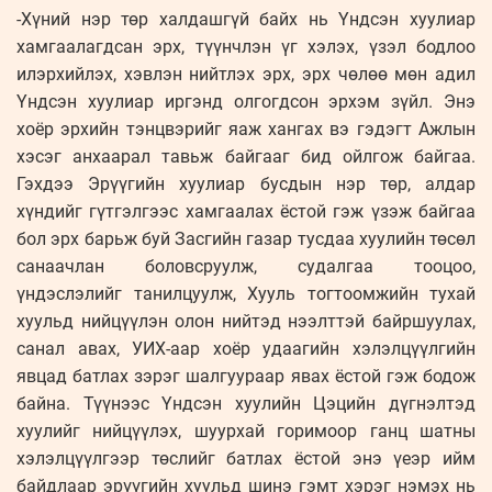
-Хүний нэр төр халдашгүй байх нь Үндсэн хуулиар
хамгаалагдсан эрх, түүнчлэн үг хэлэх, үзэл бодлоо
илэрхийлэх, хэвлэн нийтлэх эрх, эрх чөлөө мөн адил
Үндсэн хуулиар иргэнд олгогдсон эрхэм зүйл. Энэ
хоёр эрхийн тэнцвэрийг яаж хангах вэ гэдэгт Ажлын
хэсэг анхаарал тавьж байгааг бид ойлгож байгаа.
Гэхдээ Эрүүгийн хуулиар бусдын нэр төр, алдар
хүндийг гүтгэлгээс хамгаалах ёстой гэж үзэж байгаа
бол эрх барьж буй Засгийн газар тусдаа хуулийн төсөл
санаачлан боловсруулж, судалгаа тооцоо,
үндэслэлийг танилцуулж, Хууль тогтоомжийн тухай
хуульд нийцүүлэн олон нийтэд нээлттэй байршуулах,
санал авах, УИХ-аар хоёр удаагийн хэлэлцүүлгийн
явцад батлах зэрэг шалгуураар явах ёстой гэж бодож
байна. Түүнээс Үндсэн хуулийн Цэцийн дүгнэлтэд
хуулийг нийцүүлэх, шуурхай горимоор ганц шатны
хэлэлцүүлгээр төслийг батлах ёстой энэ үеэр ийм
байдлаар эрүүгийн хуульд шинэ гэмт хэрэг нэмэх нь