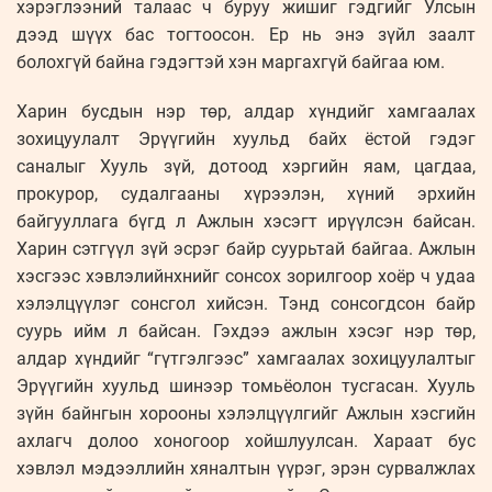
хэрэглээний талаас ч буруу жишиг гэдгийг Улсын
дээд шүүх бас тогтоосон. Ер нь энэ зүйл заалт
болохгүй байна гэдэгтэй хэн маргахгүй байгаа юм.
Харин бусдын нэр төр, алдар хүндийг хамгаалах
зохицуулалт Эрүүгийн хуульд байх ёстой гэдэг
саналыг Хууль зүй, дотоод хэргийн яам, цагдаа,
прокурор, судалгааны хүрээлэн, хүний эрхийн
байгууллага бүгд л Ажлын хэсэгт ирүүлсэн байсан.
Харин сэтгүүл зүй эсрэг байр суурьтай байгаа. Ажлын
хэсгээс хэвлэлийнхнийг сонсох зорилгоор хоёр ч удаа
хэлэлцүүлэг сонсгол хийсэн. Тэнд сонсогдсон байр
суурь ийм л байсан. Гэхдээ ажлын хэсэг нэр төр,
алдар хүндийг “гүтгэлгээс” хамгаалах зохицуулалтыг
Эрүүгийн хуульд шинээр томьёолон тусгасан. Хууль
зүйн байнгын хорооны хэлэлцүүлгийг Ажлын хэсгийн
ахлагч долоо хоногоор хойшлуулсан. Хараат бус
хэвлэл мэдээллийн хяналтын үүрэг, эрэн сурвалжлах