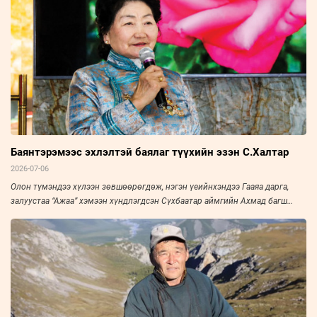
Баянтэрэмээс эхлэлтэй баялаг түүхийн эзэн С.Халтар
2026-07-06
Олон түмэндээ хүлээн зөвшөөрөгдөж, нэгэн үеийнхэндээ Гааяа дарга,
залуустаа “Ажаа” хэмээн хүндлэгдсэн Сүхбаатар аймгийн Ахмад багш
нарын холбооны тэргүүн, Үйлчилгээний гавьяат ажилтан С.Халтарыг
“Зууны мэдээ” сонин “Амьдралын тойрог” буландаа урьж, ярилцлаа. Эрч
хүч дүүрэн амьдарсан эрхэм хүний ярианаас улс, орны нийгэм, эдийн
засаг, улс төрийн амьдралын нэгэн үе ихэд тодхон харагдана.