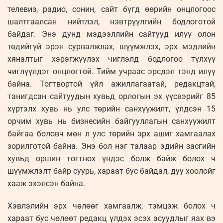
телевиз, радио, сонин, сайт бүгд өөрийн онцлогоос
шалтгаалсан нийтлэл, нэвтрүүлгийн бодлоготой
байдаг. Энэ дунд мэдээллийн сайтууд илүү олон
төдийгүй эрэн сурвалжлах, шүүмжлэх, эрх мэдлийн
хяналтыг хэрэгжүүлэх чиглэлд бодлогоо түлхүү
чиглүүлдэг онцлогтой. Тийм учраас эрсдэл тэнд илүү
байна. Тогтвортой үйл ажиллагаатай, редакцтай,
танигдсан сайтуудын хувьд орлогын эх үүсвэрийг 85
хүртэлх хувь нь улс төрийн санхүүжилт, үлдсэн 15
орчим хувь нь бизнесийн байгууллагын санхүүжилт
байгаа боловч мөн л улс төрийн эрх ашиг хамгаалах
зорилготой байна. Энэ бол нэг талаар эдийн засгийн
хувьд оршин тогтнох үндэс болж байж болох ч
шүүмжлэлт байр суурь, хараат бус байдал, дуу хоолойг
хааж эхэлсэн байна.
Хэвлэлийн эрх чөлөөг хамгаалж, тэмцэж болох ч
хараат бус чөлөөт редакц үлдэх эсэх асуудлыг яах вэ