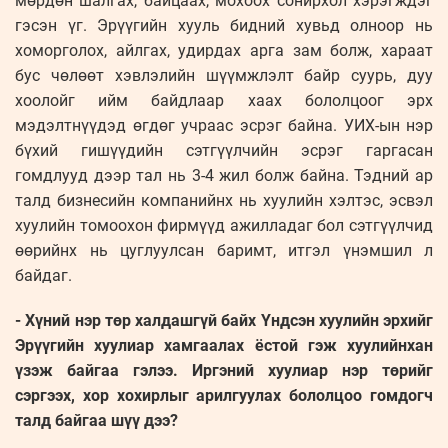
мөрдөн шалгах, байцаах, мохоох сонирхол хэрэгждэг
гэсэн үг. Эрүүгийн хууль бидний хувьд олноор нь
хоморголох, айлгах, удирдах арга зам болж, хараат
бус чөлөөт хэвлэлийн шүүмжлэлт байр суурь, дуу
хоолойг ийм байдлаар хаах бололцоог эрх
мэдэлтнүүдэд өгдөг учраас эсрэг байна. УИХ-ын нэр
бүхий гишүүдийн сэтгүүлчийн эсрэг гаргасан
гомдлууд дээр тал нь 3-4 жил болж байна. Тэдний ар
талд бизнесийн компанийнх нь хуулийн хэлтэс, эсвэл
хуулийн томоохон фирмүүд ажилладаг бол сэтгүүлчид
өөрийнх нь цуглуулсан баримт, итгэл үнэмшил л
байдаг.
- Хүний нэр төр халдашгүй байх Үндсэн хуулийн эрхийг
Эрүүгийн хуулиар хамгаалах ёстой гэж хуулийнхан
үзэж байгаа гэлээ. Иргэний хуулиар нэр төрийг
сэргээх, хор хохирлыг арилгуулах бололцоо гомдогч
талд байгаа шүү дээ?