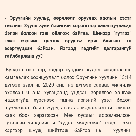
- Эрүүгийн хуульд өөрчлөлт оруулах ажлын хэсэг
төслийг Хууль зүйн байнгын хороогоор хэлэлцүүлэхэд
бэлэн болсон гэж ойлгож байгаа. Шинээр “гүтгэх”
гэмт хэргийг тусгаж оруулж ирж байгааг та
эсэргүүцсэн байсан. Яагаад гэдгийг дэлгэрэнгүй
тайлбарлана уу?
-Бусдын нэр төр, алдар хүндийг худал мэдээллээс
хамгаалах зохицуулалт болох Эрүүгийн хуулийн 13:14
дүгээр зүйл нь 2020 оны нэгдүгээр сараас үйлчилж
эхэлсэн ч энэ хугацаанд үндсэн зорилгоо хангаж
чадахгүйд хүрснээс гадна иргэний үзэл бодол,
шүүмжлэлт байр суурь, эцэстээ мэдээлэлтэй тэмцэх,
хаах боох хэрэгжсэн. Мөн бусдыг доромжилсон,
гутаасан үйлдлийг ч “худал мэдээлэл” гэдэг гэмт
хэргээр шүүж, шийтгэж байгаа нь хуулийн