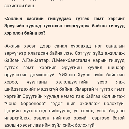
зохистой биш.
-Ажлын хэсгийн гишүүдээс гүтгэх гэмт хэргийг
Эрүүгийн хуульд тусгахыг эсэргүүцэж байгаа гишүүд
хэр олон байна вэ?
-Ажлын хэсэг дээр санал хураахад нэг саналын
зөрүүгээр ялагдсан байна лээ. Сэтгүүл зүйд ажиллаж
байсан А.Ганбаатар, Л.Мөнхбаясгалан нарын гишүүд
гүтгэх гэмт хэргийг Эрүүгийн хуульд шинээр
оруулахыг дэмжээгүй. УИХ-ын Хууль зүйн байнгын
хороо, чуулганы хэлэлцүүлгийн үеэр яаж
шийдэгдэхийг мэдэхгүй байна. Ямартай ч гүтгэх гэмт
хэргийг Эрүүгийн хуульд нэмэх гэж байгаа бол ингэж
“чоно борооноор” гэдэг шиг ажиллаж болохгүй.
Цэцийн дүгнэлтэд нийцүүлж, үг хэлэх, үзэл бодлоо
илэрхийлэх, хэвлэн нийтлэх эрхийг сэргээх ёстой
ажлын хэсэг лав ийм зүйл хийж болохгүй.