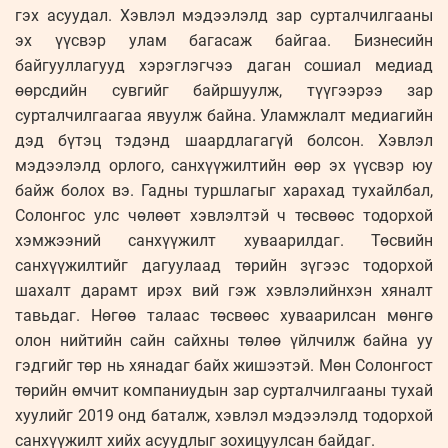
гэх асуудал. Хэвлэл мэдээлэлд зар сурталчилгааны
эх үүсвэр улам багасаж байгаа. Бизнесийн
байгууллагууд хэрэглэгчээ даган сошиал медиад
өөрсдийн сувгийг байршуулж, түүгээрээ зар
сурталчилгаагаа явуулж байна. Уламжлалт медиагийн
дэд бүтэц тэдэнд шаардлагагүй болсон. Хэвлэл
мэдээлэлд орлого, санхүүжилтийн өөр эх үүсвэр юу
байж болох вэ. Гадны туршлагыг харахад тухайлбал,
Солонгос улс чөлөөт хэвлэлтэй ч төсвөөс тодорхой
хэмжээний санхүүжилт хуваарилдаг. Төсвийн
санхүүжилтийг дагуулаад төрийн зүгээс тодорхой
шахалт дарамт ирэх вий гэж хэвлэлийнхэн хяналт
тавьдаг. Нөгөө талаас төсвөөс хуваарилсан мөнгө
олон нийтийн сайн сайхны төлөө үйлчилж байна уу
гэдгийг төр нь хянадаг байх жишээтэй. Мөн Солонгост
төрийн өмчит компаниудын зар сурталчилгааны тухай
хуулийг 2019 онд баталж, хэвлэл мэдээлэлд тодорхой
санхүүжилт хийх асуудлыг зохицуулсан байдаг.