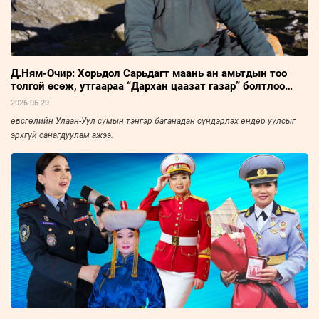
Д.Ням-Очир: Хорьдол Сарьдагт маань ан амьтдын тоо
толгой өсөж, утгаараа “Дархан цаазат газар” болтлоо
хөгжсөнд сэтгэл бахдаж явдаг
2026-06-29
өвсгөлийн Улаан-Уул сумын тэнгэр баганадан сүндэрлэх өндөр уулсыг
эрхгүй санагдуулам ажээ.