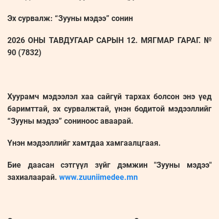
Эх сурвалж: “Зууны мэдээ” сонин
2026 ОНЫ ТАВДУГААР САРЫН 12. МЯГМАР ГАРАГ. №
90 (7832)
Хуурамч мэдээлэл хаа сайгүй тархах болсон энэ үед
баримттай, эх сурвалжтай, үнэн бодитой мэдээллийг
“Зууны мэдээ” сониноос аваарай.
Үнэн мэдээллийг хамтдаа хамгаалцгаая.
Бие даасан сэтгүүл зүйг дэмжин "Зууны мэдээ"
захиалаарай.
www.zuuniimedee.mn