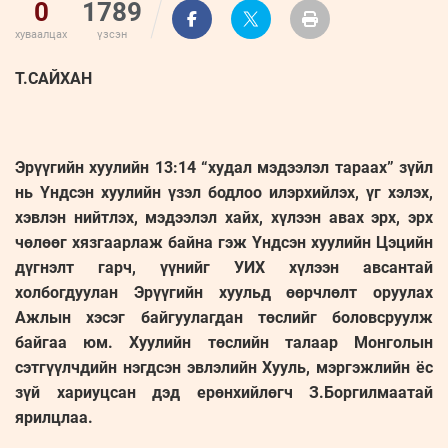
0
1789
хуваалцах
үзсэн
Т.САЙХАН
Эрүүгийн хуулийн 13:14 “худал мэдээлэл тараах” зүйл
нь Үндсэн хуулийн үзэл бодлоо илэрхийлэх, үг хэлэх,
хэвлэн нийтлэх, мэдээлэл хайх, хүлээн авах эрх, эрх
чөлөөг хязгаарлаж байна гэж Үндсэн хуулийн Цэцийн
дүгнэлт гарч, үүнийг УИХ хүлээн авсантай
холбогдуулан Эрүүгийн хуульд өөрчлөлт оруулах
Ажлын хэсэг байгуулагдан төслийг боловсруулж
байгаа юм. Хуулийн төслийн талаар Монголын
сэтгүүлчдийн нэгдсэн эвлэлийн Хууль, мэргэжлийн ёс
зүй хариуцсан дэд ерөнхийлөгч З.Боргилмаатай
ярилцлаа.