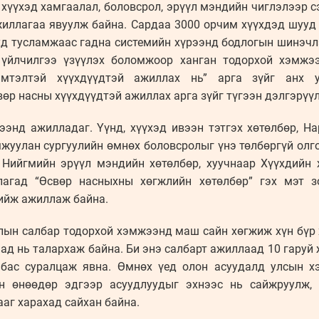
хүүхэд хамгаалал, боловсрол, эрүүл мэндийн чиглэлээр с
жиллагаа явуулж байна. Сардаа 3000 орчим хүүхдэд шууд
уд тусламжаас гадна системийн хүрээнд бодлогын шинэчл
 үйлчилгээ үзүүлэх боломжоор ханган тодорхой хэмжэ
эмтэлтэй хүүхдүүдтэй ажиллах нь” арга зүйг анх у
вөр насны хүүхдүүдтэй ажиллах арга зүйг түгээн дэлгэрү
ээнд ажилладаг. Үүнд, хүүхэд ивээн тэтгэх хөтөлбөр, Н
уулан сургуулийн өмнөх боловсролыг үнэ төлбөргүй олго
 Нийгмийн эрүүл мэндийн хөтөлбөр, хуучнаар Хүүхдийн 
лагад “Өсвөр насныхны хөгжлийн хөтөлбөр” гэх мэт з
хийж ажиллаж байна.
лын салбар тодорхой хэмжээнд маш сайн хөгжиж хүн бүр
аад нь талархаж байна. Би энэ салбарт ажиллаад 10 гаруй 
 бас суралцаж явна. Өмнөх үед олон асуудалд улсын 
н өнөөдөр эдгээр асуудлуудыг эхнээс нь сайжруулж,
аг харахад сайхан байна.