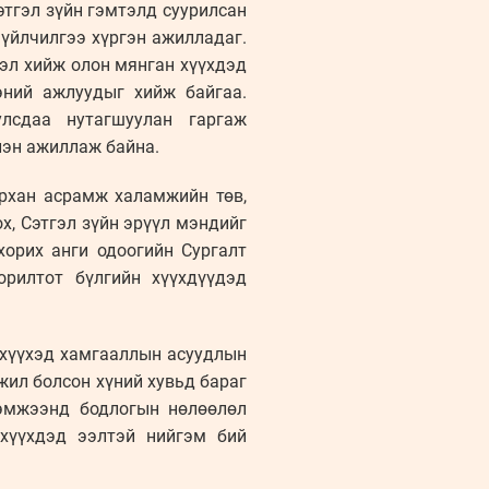
этгэл зүйн гэмтэлд суурилсан
 үйлчилгээ хүргэн ажилладаг.
эл хийж олон мянган хүүхдэд
эний ажлуудыг хийж байгаа.
лсдаа нутагшуулан гаргаж
үлэн ажиллаж байна.
архан асрамж халамжийн төв,
х, Сэтгэл зүйн эрүүл мэндийг
хорих анги одоогийн Сургалт
орилтот бүлгийн хүүхдүүдэд
 хүүхэд хамгааллын асуудлын
жил болсон хүний хувьд бараг
хэмжээнд бодлогын нөлөөлөл
 хүүхдэд ээлтэй нийгэм бий