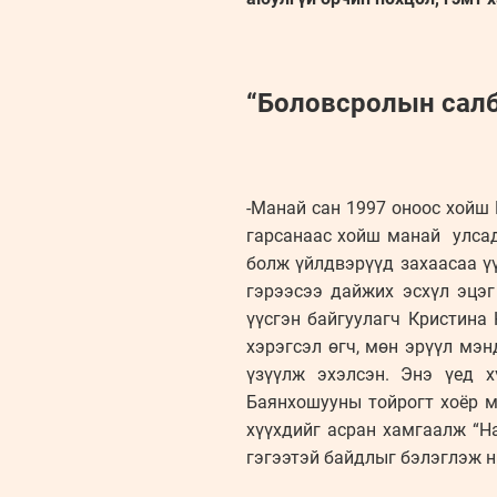
“Боловсролын салб
-Манай сан 1997 оноос хойш 
гарсанаас хойш манай улсад
болж үйлдвэрүүд захаасаа үү
гэрээсээ дайжих эсхүл эцэг
үүсгэн байгуулагч Кристина
хэрэгсэл өгч, мөн эрүүл мэ
үзүүлж эхэлсэн. Энэ үед х
Баянхошууны тойрогт хоёр м
хүүхдийг асран хамгаалж “Н
гэгээтэй байдлыг бэлэглэж н