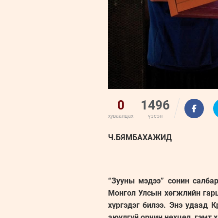
0
1496
хуваалцах
үзсэн
Ч.БЯМБАХАЖИД
“Зууны мэдээ” сонин салбар
Монгол Улсын хөгжлийн гар
хүргэдэг билээ. Энэ удаад 
аюулгүй орчин нөхцөл, гэмт х