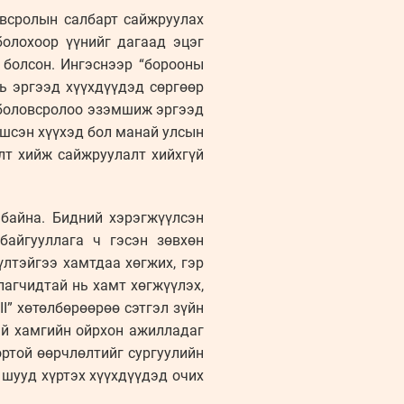
овсролын салбарт сайжруулах
болохоор үүнийг дагаад эцэг
 болсон. Ингэснээр “борооны
ь эргээд хүүхдүүдэд сөргөөр
ь боловсролоо эзэмшиж эргээд
мшсэн хүүхэд бол манай улсын
лт хийж сайжруулалт хийхгүй
байна. Бидний хэрэгжүүлсэн
байгууллага ч гэсэн зөвхөн
үлтэйгээ хамтдаа хөгжих, гэр
лагчидтай нь хамт хөгжүүлэх,
II” хөтөлбөрөөрөө сэтгэл зүйн
эй хамгийн ойрхон ажилладаг
ортой өөрчлөлтийг сургуулийн
 шууд хүртэх хүүхдүүдэд очих