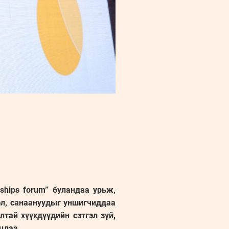
ships forum” буландаа урьж,
л, санаануудыг уншигчиддаа
тай хүүхдүүдийн сэтгэл зүй,
цлаа.