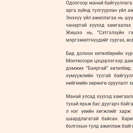
Одоогоор манай байгууллага 
арга зүйнд тулгуурлан үйл а
Энэхүү үйл ажиллагаа нь шу
чанартай хүүхэд хамгаалах
Жишээ нь, “Сэтгэлзүйн г
мэргэжилтнүүдийг сургах, өс
Бид долоон хөтөлбөрийн хүр
Монтессори цэцэрлэгээр дамж
дэмжих “Баяртай” хөтөлбөр,
хүмүүжлийн тусгай байгуул
нийгмийн хөрөнгө оруулалт 
Манай улсад хүүхэд хамгаал
тухай ярьж бас дуугарч байг
л нэг үеийн хөгжлийг харж
шаардлагатай байсан. Хари
болгохын тулд ажиллаж байга