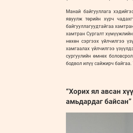
Манай байгууллага хэдийгэ
явуулж төрийн хүрч чадах
байгууллагуудтайгаа хамтра
хамтран Сургалт хүмүүжлийн 
нөхөн сэргээх үйлчилгээ ү
хамгаалах үйлчилгээ үзүүлд
сургуулийн өмнөх боловсро
бодвол илүү сайжирч байгаа.
“Хорих ял авсан хү
амьдардаг байсан