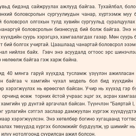
увьд бидэнд сайжруулах ажлууд байгаа. Тухайлбал, бол
өнхий боловсролын сургуулиудын чанар, хүртээмж муу 
й боловсрол олгохын тулд хувийн сургуульд суралцуулах
 чанаргүй боловсролын бизнесүүд бий болж байгаа. Энэ н
 хүүхдийн суурь хэрэгцээ, хамгаалагдах газар. Мөн суур
лт бий болгох учиртай. Цаашлаад чанартай боловсрол эзэ
анал нийлэх байх. Гэвч энэ асуудалд огтоос эрс шинэчлэ
р нөлөөлж байгаа гэж харж байна.
ид 40 мянга гаруй хүүхдэд тусламж үзүүлэн ажилласан 
н байгаа ч хамгийн чухал модель бол бид хүүхдийн 
р хэрэгжүүлэх нь өрөөсгөл байсан. Учир нь хүүхэд гэр б
 орчинд өсөж торних ёстой учраас эцэг эх, асран хамгаа
хамгийн үр дүнтэй аргачлал байсан. Түүнчлэн “Баяртай I, 
эг урлагийн сэтгэл заслаар дамжуулан хүргэж хүүхдүүдт
аар хэрэгжүүлсэн. Энэ хөтөлбөр богино хугацаанд тогтв
аалах төвүүдэд хүргэх боломжийг бүрдүүлж, үр шимийг нь
 илүү нотолгоонд суурилсан ажил болсон.