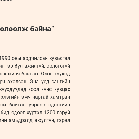
нөлөөлж байна”
 1990 оны ардчилсан хувьсгал
 гэр бүл ажилгүй, орлогогүй
х хохирч байсан. Олон хүүхэд
рч эхэлсэн. Энэ үед сангийн
үүхдүүдэд хоол хүнс, хувцас
нэлэгийн эмч нартай хамтран
тэй байсан учраас одоогийн
бид одоог хүртэл 1200 гаруй
ийн амьдралд аюулгүй, гэрэл