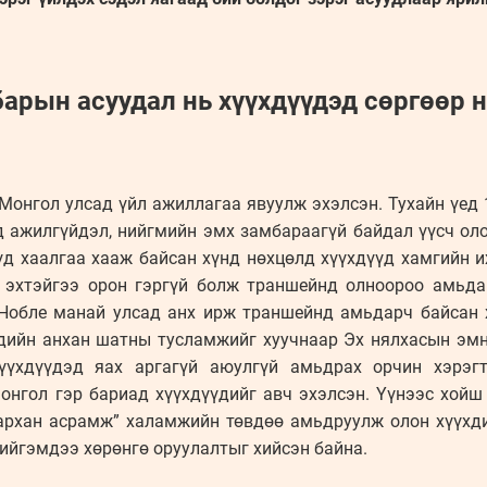
арын асуудал нь хүүхдүүдэд сөргөөр 
Монгол улсад үйл ажиллагаа явуулж эхэлсэн. Тухайн үед
 ажилгүйдэл, нийгмийн эмх замбараагүй байдал үүсч олон
д хаалгаа хааж байсан хүнд нөхцөлд хүүхдүүд хамгийн и
 эхтэйгээ орон гэргүй болж траншейнд олноороо амьда
 Нобле манай улсад анх ирж траншейнд амьдарч байсан х
ндийн анхан шатны тусламжийг хуучнаар Эх нялхасын эм
үүхдүүдэд яах аргагүй аюулгүй амьдрах орчин хэрэг
онгол гэр бариад хүүхдүүдийг авч эхэлсэн. Үүнээс хойш 
архан асрамж” халамжийн төвдөө амьдруулж олон хүүхд
ийгэмдээ хөрөнгө оруулалтыг хийсэн байна.