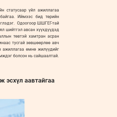
йн статусаар үйл ажиллагаа
байгаа. Иймээс бид төрийн
иглэдэг. Одоогоор ШШГЕГ-тай
 ял шийтгэл авсан хүүхдүүдэд
аллын төвтэй хамтран асран
мнаас тусгай зөвшөөрлөө авч
н ажиллагаа өмнө жилүүдийг
эмждэг болсон нь сайшаалтай.
эж эсхүл аавтайгаа