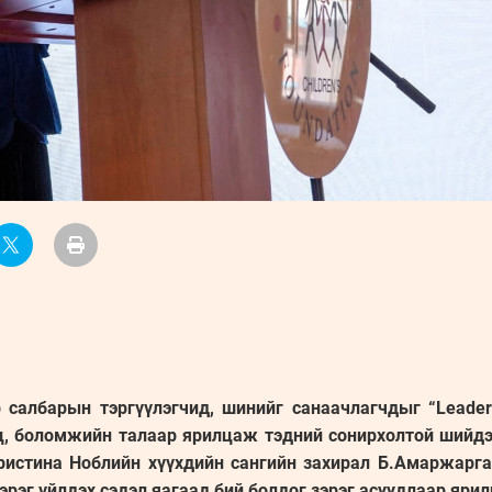
 салбарын тэргүүлэгчид, шинийг санаачлагчдыг “Leader
ц, боломжийн талаар ярилцаж тэдний сонирхолтой шийдэ
Кристина Ноблийн хүүхдийн сангийн захирал Б.Амаржаргал
эрэг үйлдэх сэдэл яагаад бий болдог зэрэг асуудлаар ярил