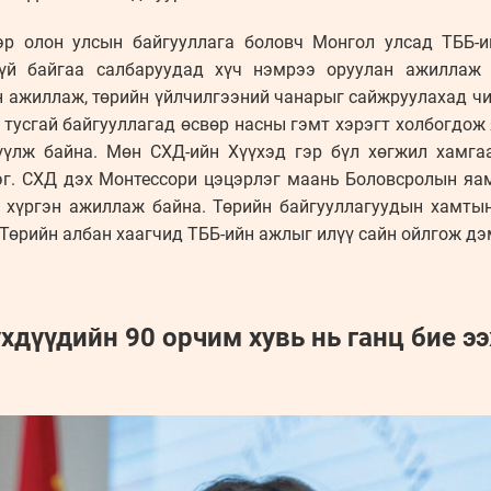
эр олон улсын байгууллага боловч Монгол улсад ТББ-и
гүй байгаа салбаруудад хүч нэмрээ оруулан ажиллаж 
н ажиллаж, төрийн үйлчилгээний чанарыг сайжруулахад ч
тусгай байгууллагад өсвөр насны гэмт хэрэгт холбогдож
зүүлж байна. Мөн СХД-ийн Хүүхэд гэр бүл хөгжил хамга
эг. СХД дэх Монтессори цэцэрлэг маань Боловсролын яа
л хүргэн ажиллаж байна. Төрийн байгууллагуудын хамты
 Төрийн албан хаагчид ТББ-ийн ажлыг илүү сайн ойлгож д
үхдүүдийн 90 орчим хувь нь ганц бие э
”