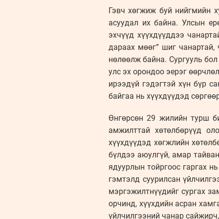
Гэвч хөгжиж буй нийгмийн х
асуудал их байна. Улсын ер
эхчүүд хүүхдүүддээ чанарта
дараах мөөг” шиг чанартай,
нөлөөлж байна. Сургууль бол
улс эх орондоо эерэг өөрчлө
ирээдүй гэдэгтэй хүн бүр с
байгаа нь хүүхдүүдэд сөргөө
Өнгөрсөн 29 жилийн турш б
амжилттай хөтөлбөрүүд оло
хүүхдүүдэд хөгжлийн хөтөлбө
бүлдээ аюулгүй, амар тайван
ядуурлын тойргоос гаргах нь 
гэмтэлд суурилсан үйлчилгэ
мэргэжилтнүүдийг сургах зам
орчинд, хүүхдийн асран хамг
үйлчилгээний чанар сайжирч,