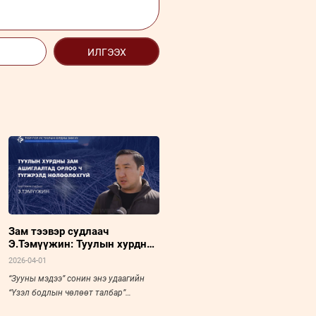
ИЛГЭЭХ
Зам тээвэр судлаач
Э.Тэмүүжин: Туулын хурдны
зам ашиглалтад орлоо ч
2026-04-01
түгжрэлд нөлөөлөхгүй
“Зууны мэдээ” сонин энэ удаагийн
“Үзэл бодлын чөлөөт талбар”
буландаа “Туулы