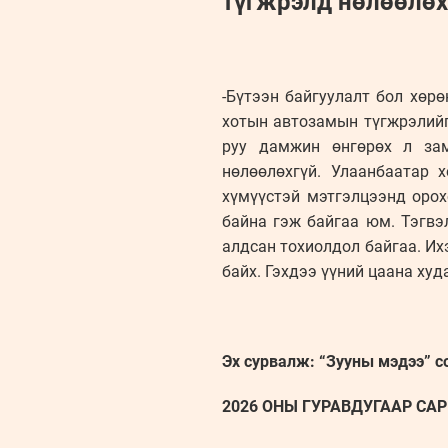
түгжрэлд нөлөөлөх
-Бүтээн байгуулалт бол хөр
хотын автозамын түгжрэлийг 
руу дамжин өнгөрөх л зам
нөлөөлөхгүй. Улаанбаатар 
хүмүүстэй мэтгэлцээнд орох
байна гэж байгаа юм. Тэгвэ
алдсан тохиолдол байгаа. Их
байх. Гэхдээ үүний цаана худ
Эх сурвалж: “Зууны мэдээ” с
2026 ОНЫ ГУРАВДУГААР САРЫ