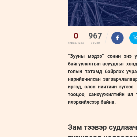
0
967
хуваалцах
үзсэн
“Зууны мэдээ” сонин энэ 
байгуулалтын асуудлыг хөнд
голын татамд байрлах учра
нарийвчилсан загварчлалаа
иргэд, олон нийтийн зүгээс
тооцоо, санхүүжилтийн ил 
илэрхийлсээр байна.
Зам тээвэр судлаа