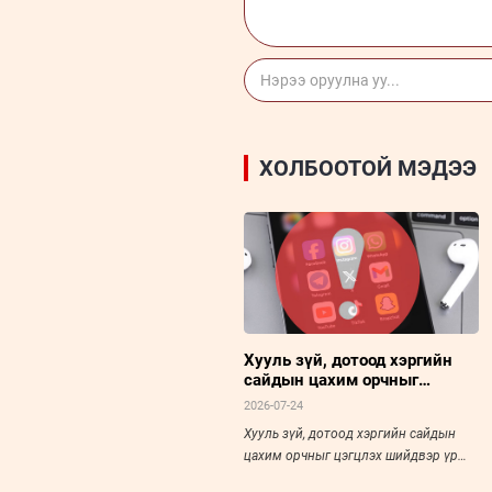
ХОЛБООТОЙ МЭДЭЭ
Хууль зүй, дотоод хэргийн
сайдын цахим орчныг
цэгцлэх шийдвэр үр дүн
2026-07-24
авчрах уу?
Хууль зүй, дотоод хэргийн сайдын
цахим орчныг цэгцлэх шийдвэр үр
дүн авчрах уу?