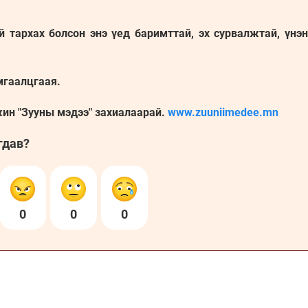
й тархах болсон энэ үед баримттай, эх сурвалжтай, үнэ
мгаалцгаая.
жин "Зууны мэдээ" захиалаарай.
www.zuuniimedee.mn
гдав?
0
0
0