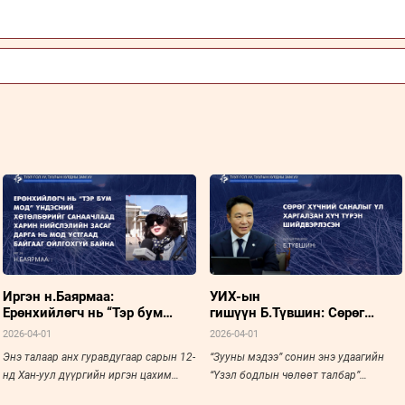
Иргэн н.Баярмаа:
УИХ-ын
Ерөнхийлөгч нь “Тэр бум
гишүүн Б.Түвшин: Сөрөг
мод” үндэсний хөтөлбөрийг
хүчний саналыг үл харгалзан
2026-04-01
2026-04-01
санаачлаад харин
хүч түрэн шийдвэрлэсэн
Энэ талаар анх гуравдугаар сарын 12-
“Зууны мэдээ” сонин энэ удаагийн
Нийслэлийн Засаг дарга нь
нд Хан-уул дүүргийн иргэн цахим
“Үзэл бодлын чөлөөт талбар”
мод устгаад байгааг
ойлгохгүй байна
хаягтаа Туулын бургасыг тайрч б
буландаа “Туулын хурдны зам”-ы