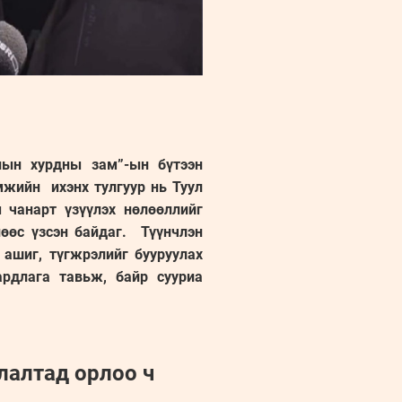
лын хурдны зам”-ын бүтээн
мжийн ихэнх тулгуур нь Туул
 чанарт үзүүлэх нөлөөллийг
өөс үзсэн байдаг. Түүнчлэн
 ашиг, түгжрэлийг бууруулах
ардлага тавьж, байр сууриа
лалтад орлоо ч