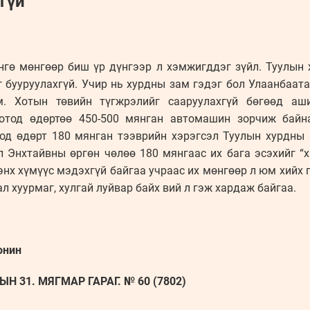
гүй
өнгө мөнгөөр биш үр дүнгээр л хэмжигддэг зүйл. Туулын
бууруулахгүй. Учир нь хурдны зам гэдэг бол Улаанбаата
. Хотын төвийн түгжрэлийг сааруулахгүй бөгөөд аш
хотод өдөртөө 450-500 мянган автомашин зорчиж байн
од өдөрт 180 мянган тээврийн хэрэгсэл Туулын хурдны
л Энхтайвны өргөн чөлөө 180 мянгаас их бага эсэхийг “
энх хүмүүс мэдэхгүй байгаа учраас их мөнгөөр л юм хийх 
ал хуурмаг, хулгай луйвар байх вий л гэж хардаж байгаа.
онин
Н 31. МЯГМАР ГАРАГ. № 60 (7802)