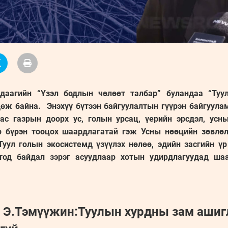
удаагийн “Үзэл бодлын чөлөөт талбар” буландаа “Туу
өж байна. Энэхүү бүтээн байгуулалтын гүүрэн байгуула
ас газрын доорх ус, голын урсац, үерийн эрсдэл, усны
р бүрэн тооцох шаардлагатай гэж Усны нөөцийн зөвлөл
 Туул голын экосистемд үзүүлэх нөлөө, эдийн засгийн үр
тод байдал зэрэг асуудлаар хотын удирдлагуудад ша
ч Э.Тэмүүжин:Туулын хурдны зам ашиг