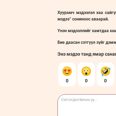
Хуурамч мэдээлэл хаа сайгү
мэдээ” сониноос аваарай.
Үнэн мэдээллийг хамтдаа ха
Бие даасан сэтгүүл зүйг дэм
Энэ мэдээ танд ямар сана
0
0
0