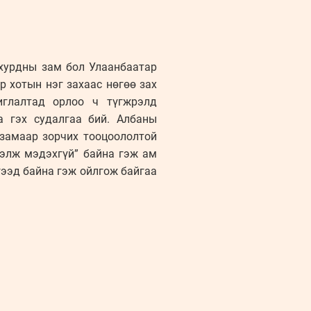
 хурдны зам бол Улаанбаатар
р хотын нэг захаас нөгөө зах
иглалтад орлоо ч түгжрэлд
а гэх судалгаа бий. Албаны
 замаар зорчих тооцоололтой
хэлж мэдэхгүй” байна гэж ам
гээд байна гэж ойлгож байгаа