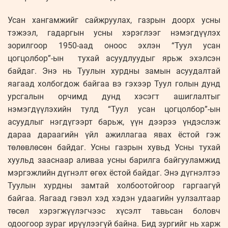
Усан хангамжийг сайжруулах, газрын доорх усны
тэжээл, гадаргын усны хэрэглээг нэмэгдүүлэх
зорилгоор 1950-аад оноос эхлэн “Туул усан
цогцолбор”-ын тухай асуудлуудыг ярьж эхэлсэн
байдаг. Энэ нь Туулын хурдны замын асуудалтай
яагаад холбогдож байгаа вэ гэхээр Туул голын дунд
урсгалын орчимд дунд хэсэгт ашиглалтыг
нэмэгдүүлэхийн тулд “Туул усан цогцолбор”-ын
асуудлыг нэгдүгээрт барьж, үүн дээрээ үндэслэж
дараа дараагийн үйл ажиллагаа явах ёстой гэж
төлөвлөсөн байдаг. Усны газрын хувьд Усны тухай
хуульд зааснаар аливаа усны барилга байгууламжид
мэргэжлийн дүгнэлт өгөх ёстой байдаг. Энэ дүгнэлтээ
Туулын хурдны замтай холбоотойгоор гаргаагүй
байгаа. Яагаад гэвэл хэд хэдэн удаагийн уулзалтаар
төсөл хэрэгжүүлэгчээс хүсэлт тавьсан боловч
одоогоор зураг ирүүлээгүй байна. Бид зургийг нь харж