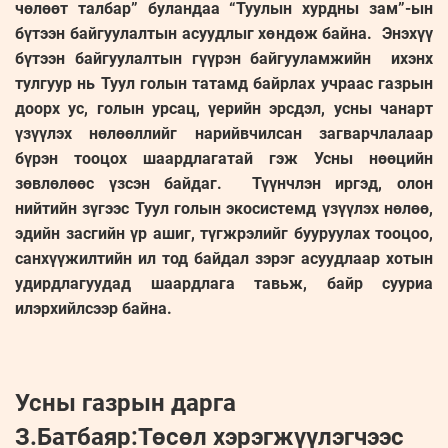
чөлөөт талбар” буландаа “Туулын хурдны зам”-ын
бүтээн байгуулалтын асуудлыг хөндөж байна. Энэхүү
бүтээн байгуулалтын гүүрэн байгууламжийн ихэнх
тулгуур нь Туул голын татамд байрлах учраас газрын
доорх ус, голын урсац, үерийн эрсдэл, усны чанарт
үзүүлэх нөлөөллийг нарийвчилсан загварчлалаар
бүрэн тооцох шаардлагатай гэж Усны нөөцийн
зөвлөлөөс үзсэн байдаг. Түүнчлэн иргэд, олон
нийтийн зүгээс Туул голын экосистемд үзүүлэх нөлөө,
эдийн засгийн үр ашиг, түгжрэлийг бууруулах тооцоо,
санхүүжилтийн ил тод байдал зэрэг асуудлаар хотын
удирдлагуудад шаардлага тавьж, байр сууриа
илэрхийлсээр байна.
Усны газрын дарга
З.Батбаяр:Төсөл хэрэгжүүлэгчээс