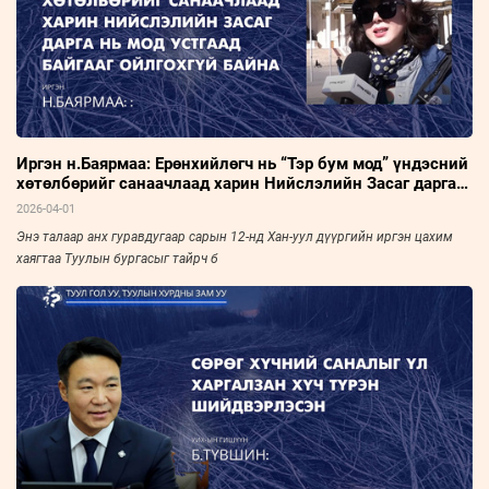
Иргэн н.Баярмаа: Ерөнхийлөгч нь “Тэр бум мод” үндэсний
хөтөлбөрийг санаачлаад харин Нийслэлийн Засаг дарга
нь мод устгаад байгааг ойлгохгүй байна
2026-04-01
Энэ талаар анх гуравдугаар сарын 12-нд Хан-уул дүүргийн иргэн цахим
хаягтаа Туулын бургасыг тайрч б