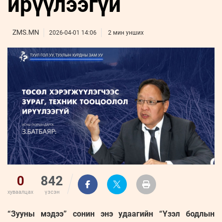
ирүүлээгүй
ҮНДЭСНИЙ
ВИДЕО
Бизнес
ФОТО
МЭДЭЭЛЛИЙН
хөгжил
ZUUNII
ТӨВ
Leaderships
ZMS.MN
2026-04-01 14:06
2 мин унших
УРЛАГ
MEDEE
forum
Бүртгүүлэх
WEEKLY
Нэвтрэх
0
842
хуваалцах
үзсэн
“Зууны мэдээ” сонин энэ удаагийн “Үзэл бодлын