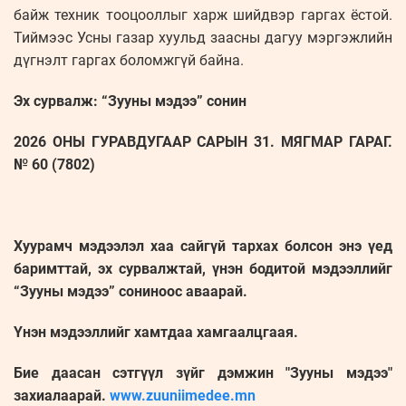
байж техник тооцооллыг харж шийдвэр гаргах ёстой.
Тиймээс Усны газар хуульд заасны дагуу мэргэжлийн
дүгнэлт гаргах боломжгүй байна.
Эх сурвалж: “Зууны мэдээ” сонин
2026 ОНЫ ГУРАВДУГААР САРЫН 31. МЯГМАР ГАРАГ.
№ 60 (7802)
Хуурамч мэдээлэл хаа сайгүй тархах болсон энэ үед
баримттай, эх сурвалжтай, үнэн бодитой мэдээллийг
“Зууны мэдээ” сониноос аваарай.
Үнэн мэдээллийг хамтдаа хамгаалцгаая.
Бие даасан сэтгүүл зүйг дэмжин "Зууны мэдээ"
захиалаарай.
www.zuuniimedee.mn