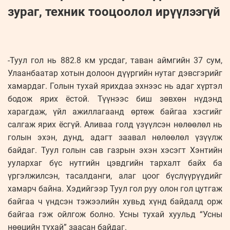
зураг, техник тооцоолол ирүүлээгүй
-Туул гол нь 882.8 км урсдаг, таван аймгийн 37 сум,
Улаанбаатар хотын долоон дүүргийн нутаг дэвсгэрийг
хамардаг. Голын тухай ярихдаа эхнээс нь адаг хүртэл
бодож ярих ёстой. Түүнээс биш зөвхөн нүдэнд
харагдаж, үйл ажиллагаанд өртөж байгаа хэсгийг
салгаж ярих ёсгүй. Аливаа голд үзүүлсэн нөлөөлөл нь
голын эхэн, дунд, адагт заавал нөлөөлөл үзүүлж
байдаг. Туул голын сав газрын эхэн хэсэгт Хэнтийн
уулархаг бүс нутгийн цэвдгийн тархалт байх ба
үргэлжилсэн, тасалданги, алаг цоог бүслүүрүүдийг
хамарч байна. Хэдийгээр Туул гол руу олон гол цутгаж
байгаа ч үндсэн тэжээлийн хувьд хүнд байдалд орж
байгаа гэж ойлгож болно. Усны тухай хуульд “Усны
нөөцийн тухай” заасан байдаг.