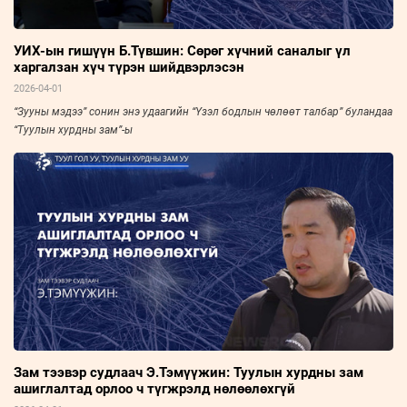
УИХ-ын гишүүн Б.Түвшин: Сөрөг хүчний саналыг үл
харгалзан хүч түрэн шийдвэрлэсэн
2026-04-01
“Зууны мэдээ” сонин энэ удаагийн “Үзэл бодлын чөлөөт талбар” буландаа
“Туулын хурдны зам”-ы
Зам тээвэр судлаач Э.Тэмүүжин: Туулын хурдны зам
ашиглалтад орлоо ч түгжрэлд нөлөөлөхгүй