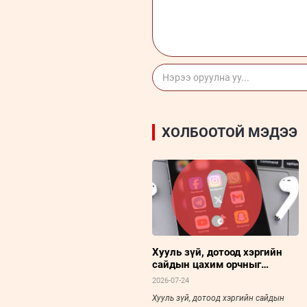
ХОЛБООТОЙ МЭДЭЭ
Хууль зүй, дотоод хэргийн
сайдын цахим орчныг
цэгцлэх шийдвэр үр дүн
2026-07-24
авчрах уу?
Хууль зүй, дотоод хэргийн сайдын