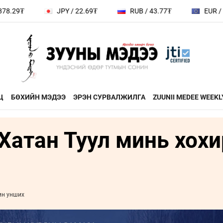
₮
JPY / 22.69₮
RUB / 43.77₮
EUR / 4141.
Ц
БӨХИЙН МЭДЭЭ
ЭРЭН СУРВАЛЖИЛГА
ZUUNII MEDEE WEEKL
 Хатан Туул минь хох
ДӨРВӨН ХӨЛТЭЙ АНД
ЭДИЙН ЗАС
на
ХЭВШМЭЛ ОЙЛГОЛТОО
ЭМЭГТЭЙЧ
й зочин
ӨӨРЧИЛЬЕ
МАНЛАЙЛА
н
МОНГОЛ ӨВ СОЁЛ
ин унших
ФОТО
ҮНДЭСНИЙ
rum
ТӨВ