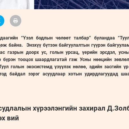
удаагийн “Үзэл бодлын чөлөөт талбар” буландаа “Туу
өж байна. Энэхүү бүтээн байгуулалтын гүүрэн байгуула
ас газрын доорх ус, голын урсац, үерийн эрсдэл, усны
р бүрэн тооцох шаардлагатай гэж Усны нөөцийн зөвлөл
 Туул голын экосистемд үзүүлэх нөлөө, эдийн засгийн үр
тод байдал зэрэг асуудлаар хотын удирдлагуудад ша
судлалын хүрээлэнгийн захирал Д.Золб
эх вий