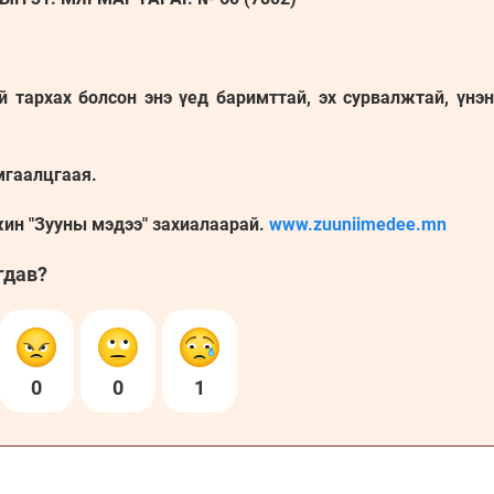
й тархах болсон энэ үед баримттай, эх сурвалжтай, үнэ
мгаалцгаая.
жин "Зууны мэдээ" захиалаарай.
www.zuuniimedee.mn
гдав?
0
0
1