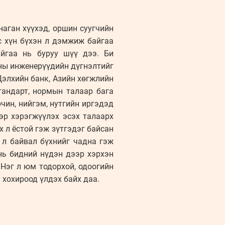
наган хүүхэд, оршин суугчийн
с хүн бүхэн л дэмжиж байгаа
айгаа нь буруу шүү дээ. Би
сны инженерүүдийн дүгнэлтийг
Дэлхийн банк, Азийн хөгжлийн
тандарт, нормын талаар бага
чин, нийгэм, нутгийн иргэдэд
эр хэрэгжүүлэх эсэх талаарх
 л ёстой гэж зүтгэдэг байсан
 л байвал бүхнийг чадна гэж
нь бидний нүдэн дээр хэрхэн
 Нэг л юм тодорхой, одоогийн
 хохироод үлдэх байх даа.