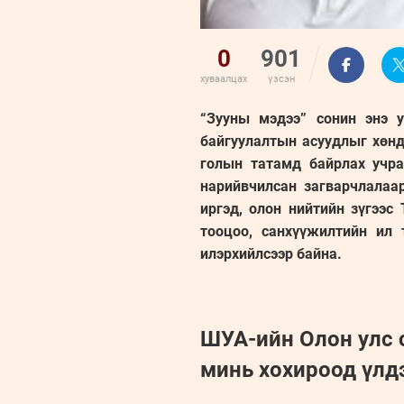
0
901
хуваалцах
үзсэн
“Зууны мэдээ” сонин энэ 
байгуулалтын асуудлыг хөнд
голын татамд байрлах учра
нарийвчилсан загварчлалаа
иргэд, олон нийтийн зүгээс
тооцоо, санхүүжилтийн ил 
илэрхийлсээр байна.
ШУА-ийн Олон улс 
минь хохироод үлд