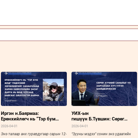
Иргэн н.Баярмаа:
УИХ-ын
Ерөнхийлөгч нь “Тэр бум
гишүүн Б.Түвшин: Сөрөг
мод” үндэсний хөтөлбөрийг
хүчний саналыг үл харгалзан
2026-04-01
2026-04-01
санаачлаад харин
хүч түрэн шийдвэрлэсэн
Энэ талаар анх гуравдугаар сарын 12-
“Зууны мэдээ” сонин энэ удаагийн
Нийслэлийн Засаг дарга нь