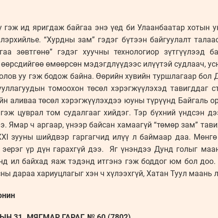
 гэж ид яригдаж байгаа энэ үед би Улаанбаатар хотын у
илэрхийлье. “Хурдны зам” гэдэг бүтээн байгуулалт талаа
ргаа зөвтгөнө” гэдэг хуучны технологиор зүтгүүлээд б
 өөрсдийгөө өмөөрсөн мэдэгдлүүдээс илүүтэй судлаач, у
болов уу гэж бодож байна. Өөрийн хувийн туршлагаар бол 
ууллагуудын томоохон төсөл хэрэгжүүлэхэд тавигддаг с
йн аливаа төсөл хэрэгжүүлэхдээ юуны түрүүнд Байгаль ор
 гэж цуврал том судалгааг хийдэг. Тэр бүхний үндсэн дэ
. Ямар ч аргаар, үнээр байсан хамаагүй “төмөр зам” тавих
XXI зууны шийдвэр гаргагчид илүү л баймаар даа. Мөнгө
ч эерэг үр дүн гарахгүй дээ. Яг үнэндээ Дунд голыг маа
нд ил байхад яаж тэдэнд итгэнэ гэж боддог юм бол доо.
ны дараа хариуцлагыг хэн ч хүлээхгүй, Хатан Туул маань л
онин
Н 31. МЯГМАР ГАРАГ. № 60 (7802)