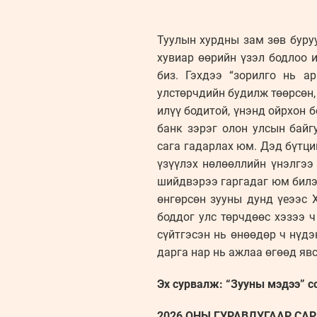
Туулын хурдны зам зөв буруу
хувиар өөрийн үзэл бодлоо 
биз. Гэхдээ “зорилго нь а
улстөрчдийн будилж төөрсөн,
илүү бодитой, үнэнд ойрхон 
банк зэрэг олон улсын байг
сага гадарлах юм. Дэд бүтци
үзүүлэх нөлөөллийн үнэлгээ
шийдвэрээ гаргадаг юм билээ
өнгөрсөн зууны дунд үеээс 
боддог улс төрчдөөс хэзээ 
сүйтгэсэн нь өнөөдөр ч нүдэ
дарга нар нь ажлаа өгөөд явс
Эх сурвалж: “Зууны мэдээ” с
2026 ОНЫ ГУРАВДУГААР САРЫ