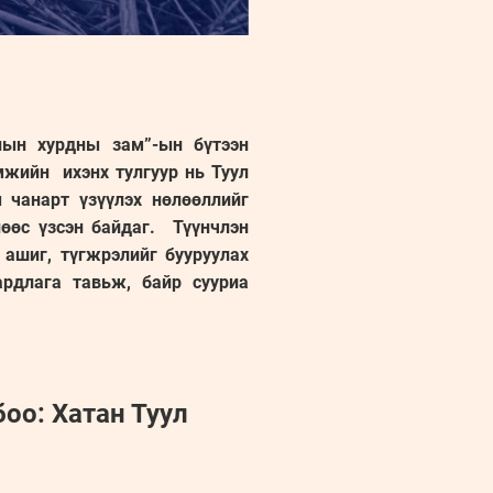
лын хурдны зам”-ын бүтээн
мжийн ихэнх тулгуур нь Туул
 чанарт үзүүлэх нөлөөллийг
өөс үзсэн байдаг. Түүнчлэн
 ашиг, түгжрэлийг бууруулах
ардлага тавьж, байр сууриа
оо: Хатан Туул