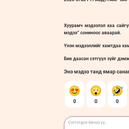
Хуурамч мэдээлэл хаа сайгү
мэдээ” сониноос аваарай.
Үнэн мэдээллийг хамтдаа ха
Бие даасан сэтгүүл зүйг дэм
Энэ мэдээ танд ямар сана
0
0
0