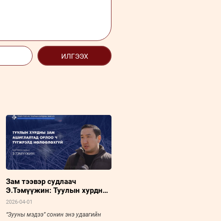
ИЛГЭЭХ
Зам тээвэр судлаач
Э.Тэмүүжин: Туулын хурдны
зам ашиглалтад орлоо ч
2026-04-01
түгжрэлд нөлөөлөхгүй
“Зууны мэдээ” сонин энэ удаагийн