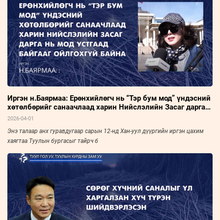
Иргэн н.Баярмаа: Ерөнхийлөгч нь “Тэр бум мод” үндэсний
хөтөлбөрийг санаачлаад харин Нийслэлийн Засаг дарга
нь мод устгаад байгааг ойлгохгүй байна
2026-04-01
Энэ талаар анх гуравдугаар сарын 12-нд Хан-уул дүүргийн иргэн цахим
хаягтаа Туулын бургасыг тайрч б