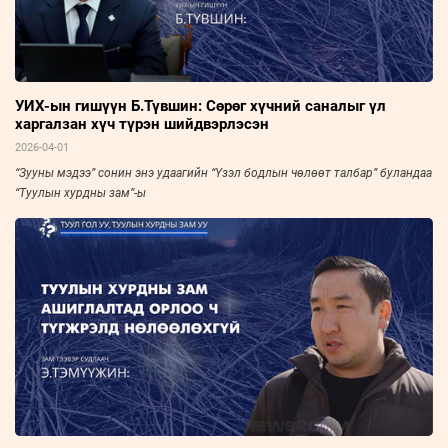
УИХ-ын гишүүн Б.Түвшин: Сөрөг хүчний саналыг үл
харгалзан хүч түрэн шийдвэрлэсэн
2026-04-01
“Зууны мэдээ” сонин энэ удаагийн “Үзэл бодлын чөлөөт талбар” буландаа
“Туулын хурдны зам”-ы