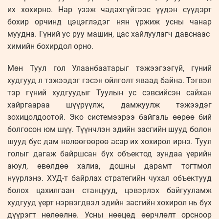
их хохирно. Нар үзэж чадахгүйгээс үүдэн сүүдэрт
бохир орчинд цэцэглэдэг нян үржиж усны чанар
муудна. Гүний ус руу машин, цас хайлуулагч давснаас
химийн бохирдол орно.
Мөн Туул гол Улаанбаатарыг тэжээгээгүй, гүний
худгууд л тэжээдэг гэсэн ойлголт яваад байна. Тэгвэл
тэр гүний худгуудыг Туулын ус сэвсийсэн сайхан
хайргаараа шүүрүүлж, дамжуулж тэжээдэг
зохицолдоотой. Эко системээрээ байгаль өөрөө бий
болгосон юм шүү. Түүнчлэн эдийн засгийн шууд болон
шууд бус дам нөлөөгөөрөө асар их хохирол ирнэ. Туул
голыг дагаж байршсан бүх объектод зундаа үерийн
аюул, өвөлдөө халиа, дошны дарамт тогтмол
нүүрлэнэ. ХУД-т байрлах стратегийн чухал объектууд
болох цахилгаан станцууд, цэвэрлэх байгууламж
худгууд үерт нэрвэгдвэл эдийн засгийн хохирол нь бүх
дүүрэгт нөлөөлнө. Усны нөөцөд өөрчлөлт орсноор