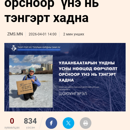
орсноор үнэ нь
ҮНДЭСНИЙ
ВИДЕО
Бизнес
ФОТО
МЭДЭЭЛЛИЙН
хөгжил
тэнгэрт хадна
ZUUNII
ТӨВ
Leaderships
УРЛАГ
MEDEE
forum
Бүртгүүлэх
WEEKLY
Нэвтрэх
ZMS.MN
2026-04-01 14:00
2 мин унших
0
834
хуваалцах
үзсэн