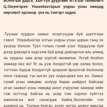
ИОНН-ын дарга, Хан-Уул дүүргийн ИТХ-ын төлөөлөгч
Ц.Оюунгэрэл: Улаанбаатарын ундны усны нөөцөд
өөрчлөлт орсноор үнэ нь тэнгэрт хадна
-Туулын хурдын замыг эсэргүүцэж буй шалтгаан
гэвэл Улаанбаатар хотын ундны усны цорын ганц эх
үүсвэр болсон Туул голын гүний усыг бүрдүүлж буй
дээд давхарга хадгалж буй доод давхаргын аль алинд
нь хурдны зам асар хортой нөлөөлнө. Усгүй болбол
замаар яах вэ! Ус нь ууж болдоггүй үер халиа болох,
тогтоон барьж болдоггүй цоорхой ёроолтой болсноор
олон газраар гүн ангал руу алдагдвал яах вэ. Замыг
гүний усны нөөцөөс холуур барих шийдэл байсаар
атал заавал усны нөөцөд аюул учруулах замаар хийх
гэж зүтгээд байгаа нь асар том хорлон сүйтгэх
ажиллагаа мэт санагдаж байна.Экологийн гол
хохирол нь Туулын бургас, зүлэг ногоо, шувуу амьтад