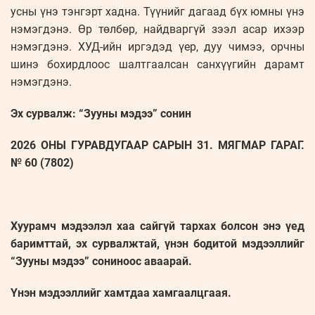
усны үнэ тэнгэрт хадна. Түүнийг дагаад бүх юмны үнэ
нэмэгдэнэ. Өр төлбөр, найдваргүй зээл асар ихээр
нэмэгдэнэ. ХУД-ийн иргэдэд үер, дуу чимээ, орчны
шинэ бохирдлоос шалтгаалсан санхүүгийн дарамт
нэмэгдэнэ.
Эх сурвалж: “Зууны мэдээ” сонин
2026 ОНЫ ГУРАВДУГААР САРЫН 31. МЯГМАР ГАРАГ.
№ 60 (7802)
Хуурамч мэдээлэл хаа сайгүй тархах болсон энэ үед
баримттай, эх сурвалжтай, үнэн бодитой мэдээллийг
“Зууны мэдээ” сониноос аваарай.
Үнэн мэдээллийг хамтдаа хамгаалцгаая.