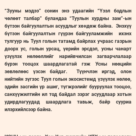
“Зууны мэдээ” сонин энэ удаагийн “Үзэл бодлын
чөлөөт талбар” буландаа “Туулын хурдны зам”-ын
бүтээн байгуулалтын асуудлыг хөндөж байна. Энэхүү
бүтээн байгуулалтын гүүрэн байгууламжийн ихэнх
тулгуур нь Туул голын татамд байрлах учраас газрын
доорх ус, голын урсац, үерийн эрсдэл, усны чанарт
үзүүлэх нөлөөллийг нарийвчилсан загварчлалаар
бүрэн тооцох шаардлагатай гэж Усны нөөцийн
зөвлөлөөс үзсэн байдаг. Түүнчлэн иргэд, олон
нийтийн зүгээс Туул голын экосистемд үзүүлэх нөлөө,
эдийн засгийн үр ашиг, түгжрэлийг бууруулах тооцоо,
санхүүжилтийн ил тод байдал зэрэг асуудлаар хотын
удирдлагуудад шаардлага тавьж, байр сууриа
илэрхийлсээр байна.