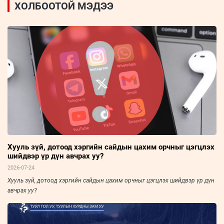
ХОЛБООТОЙ МЭДЭЭ
Хууль зүй, дотоод хэргийн сайдын цахим орчныг цэгцлэх
шийдвэр үр дүн авчрах уу?
2026-07-24
Хууль зүй, дотоод хэргийн сайдын цахим орчныг цэгцлэх шийдвэр үр дүн
авчрах уу?