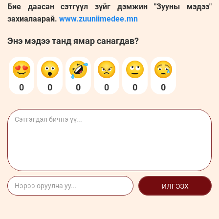
Бие даасан сэтгүүл зүйг дэмжин "Зууны мэдээ"
захиалаарай.
www.zuuniimedee.mn
Энэ мэдээ танд ямар санагдав?
0
0
0
0
0
0
ИЛГЭЭХ