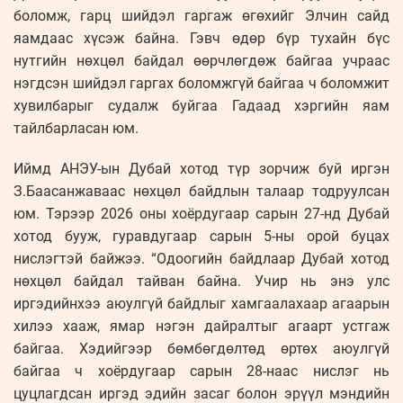
боломж, гарц шийдэл гаргаж өгөхийг Элчин сайд
яамдаас хүсэж байна. Гэвч өдөр бүр тухайн бүс
нутгийн нөхцөл байдал өөрчлөгдөж байгаа учраас
нэгдсэн шийдэл гаргах боломжгүй байгаа ч боломжит
хувилбарыг судалж буйгаа Гадаад хэргийн яам
тайлбарласан юм.
Иймд АНЭУ-ын Дубай хотод түр зорчиж буй иргэн
З.Баасанжаваас нөхцөл байдлын талаар тодруулсан
юм. Тэрээр 2026 оны хоёрдугаар сарын 27-нд Дубай
хотод бууж, гуравдугаар сарын 5-ны орой буцах
нислэгтэй байжээ. “Одоогийн байдлаар Дубай хотод
нөхцөл байдал тайван байна. Учир нь энэ улс
иргэдийнхээ аюулгүй байдлыг хамгаалахаар агаарын
хилээ хааж, ямар нэгэн дайралтыг агаарт устгаж
байгаа. Хэдийгээр бөмбөгдөлтөд өртөх аюулгүй
байгаа ч хоёрдугаар сарын 28-наас нислэг нь
цуцлагдсан иргэд эдийн засаг болон эрүүл мэндийн