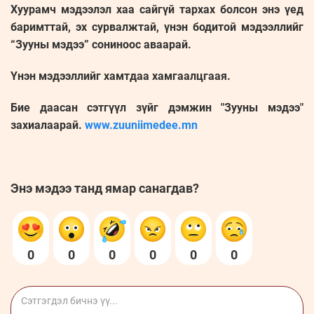
Хуурамч мэдээлэл хаа сайгүй тархах болсон энэ үед
баримттай, эх сурвалжтай, үнэн бодитой мэдээллийг
“Зууны мэдээ” сониноос аваарай.
Үнэн мэдээллийг хамтдаа хамгаалцгаая.
Бие даасан сэтгүүл зүйг дэмжин "Зууны мэдээ"
захиалаарай.
www.zuuniimedee.mn
Энэ мэдээ танд ямар санагдав?
0
0
0
0
0
0