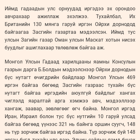
Иймд гадаадын улс орнуудад иргэдээ эх орондоо
авчрахаар ажиллаж эхэлжээ. Тухайлбал, Их
Британийн 130 мянга гаруй иргэн Ойрхи дорнодод
байгаагаа Засгийн газартаа мэдээлсэн. Иймд тус
улсын Загийн газар Оман улсын Маскат хотын нисэх
буудлыг ашиглахаар төлөвлөж байгаа аж.
Монгол Улсын Гадаад харилцааны яамны Консулын
газрын дарга Б.Болдын мэдээлснээр Ойрхи дорнодын
бүс нутагт өчигдрийн байдлаар Монгол Улсын 469
иргэн байгаа бөгөөд Засгийн газраас тухайн бүс
нутагт байгаа иргэдийн аюулгүй байдлыг хангах
чиглэлд яаралтай арга хэмжээ авч, мэдээллээр
хангаж, заавар, зөвлөгөөг өгч байна. Монгол иргэд
Иран, Израил болон тус бүс нутгийн 10 гаруй улсад
байгаа бөгөөд үүнээс 321 нь байнга оршин суугч, 148
нь түр зорчиж байгаа иргэд байна. Түр зорчиж буй 148
иргэн бүгд тухайн улс дахь Элчин сайдын яамд буцах