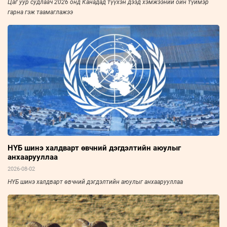
Цаг уур судлаач 2026 онд Канадад түүхэн дээд хэмжээний ойн түймэр
гарна гэж таамаглажээ
НҮБ шинэ халдварт өвчний дэгдэлтийн аюулыг
анхаарууллаа
2026-08-02
НҮБ шинэ халдварт өвчний дэгдэлтийн аюулыг анхаарууллаа