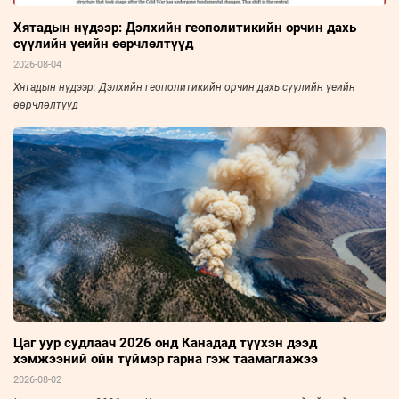
Хятадын нүдээр: Дэлхийн геополитикийн орчин дахь
сүүлийн үеийн өөрчлөлтүүд
2026-08-04
Хятадын нүдээр: Дэлхийн геополитикийн орчин дахь сүүлийн үеийн
өөрчлөлтүүд
Цаг уур судлаач 2026 онд Канадад түүхэн дээд
хэмжээний ойн түймэр гарна гэж таамаглажээ
2026-08-02