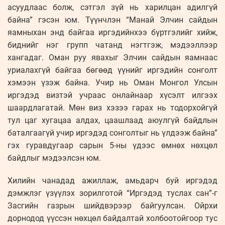
асуудлаас болж, сэтгэл зүй нь харилцан адилгүй
байна” гэсэн юм. Түүнчлэн “Манай Элчин сайдын
яамныхан энд байгаа иргэдийнхээ бүртгэлийг хийж,
биднийг нэг групп чатанд нэгтгэж, мэдээллээр
хангадаг. Оман руу явахыг Элчин сайдын яамнаас
уриалахгүй байгаа бөгөөд үүнийг иргэдийн сонголт
хэмээн үзэж байна. Учир нь Оман Монгол Улсын
иргэдэд визтэй учраас онлайнаар хүсэлт илгээх
шаардлагатай. Мөн виз хэзээ гарах нь тодорхойгүй
тул цаг хугацаа алдах, цаашлаад аюулгүй байдлын
баталгаагүй учир иргэдэд сонголтыг нь үлдээж байна”
гэх гуравдугаар сарын 5-ны үдээс өмнөх нөхцөл
байдлыг мэдээлсэн юм.
Хилийн чанадад ажиллаж, амьдарч буй иргэдэд
дэмжлэг үзүүлэх зорилготой “Иргэдэд туслах сан”-г
Засгийн газрын шийдвэрээр байгуулсан. Ойрхи
дорнодод үүссэн нөхцөл байдалтай холбоотойгоор тус