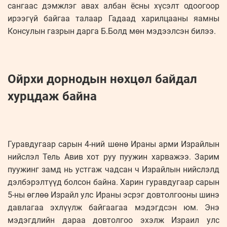
сангаас дэмжлэг авах албан ёсны хүсэлт одоогоор
ирээгүй байгаа талаар Гадаад харилцааны яамны
Консулын газрын дарга Б.Болд мөн мэдээлсэн билээ.
Ойрхи дорнодын нөхцөл байдал
хурцдаж байна
Гуравдугаар сарын 4-ний шөнө Ираны арми Израйлын
нийслэл Тель Авив хот руу пуужин харважээ. Зарим
пуужинг замд нь устгаж чадсан ч Израйлын нийслэлд
дэлбэрэлтүүд болсон байна. Харин гуравдугаар сарын
5-ны өглөө Израйл улс Ираны эсрэг довтолгооны шинэ
давлагаа эхлүүлж байгаагаа мэдэгдсэн юм. Энэ
мэдэгдлийн дараа довтолгоо эхэлж Израил улс