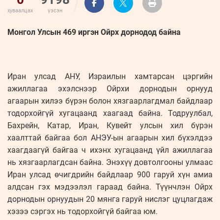
хуваалцах
үзсэн
Монгол Улсын 469 иргэн Ойрх дорнодод байна
Иран улсад АНУ, Израилын хамтарсан цэргийн
ажиллагаа эхэлснээр Ойрхи дорнодын орнууд
агаарын хилээ бүрэн болон хязгаарлагдмал байдлаар
тодорхойгүй хугацаанд хаагаад байна. Тодруулбал,
Бахрейн, Катар, Иран, Кувейт улсын хил бүрэн
хаалттай байгаа бол АНЭУ-ын агаарын хил бүхэлдээ
хаагдаагүй байгаа ч ихэнх хугацаанд үйл ажиллагаа
нь хязгаарлагдсан байна. Энэхүү довтолгооны улмаас
Иран улсад өчигдрийн байдлаар 900 гаруй хүн амиа
алдсан гэх мэдээлэл гараад байна. Түүнчлэн Ойрх
дорнодын орнуудын 20 мянга гаруй нислэг цуцлагдаж
хэзээ сэргэх нь тодорхойгүй байгаа юм.