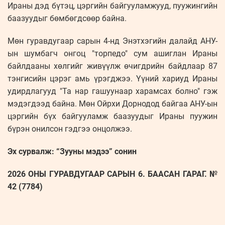
Ираны дэд бүтэц, цэргийн байгууламжууд, пуужингийн
баазуудыг бөмбөгдсөөр байна.
Мөн гуравдугаар сарын 4-нд Энэтхэгийн далайд АНУ-
ын шумбагч онгоц "торпедо" сум ашиглан Ираны
байлдааны хөлгийг живүүлж өчигдрийн байдлаар 87
тэнгисийн цэрэг амь үрэгджээ. Үүний хариуд Ираны
удирдлагууд "Та нар гашуунаар харамсах болно" гэж
мэдэгдээд байна. Мөн Ойрхи Дорнодод байгаа АНУ-ын
цэргийн бүх байгууламж баазуудыг Ираны пуужин
бүрэн онилсон гэдгээ онцолжээ.
Эх сурвалж: “Зууны мэдээ” сонин
2026 ОНЫ ГУРАВДУГААР САРЫН 6. БААСАН ГАРАГ. №
42 (7784)