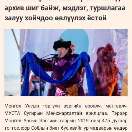
архив шиг байж, мэдлэг, туршлагаа
залуу хойчдоо өвлүүлэх ёстой
Монгол Улсын тэргүүн зэргийн ерөөлч, магтаалч,
МУСТА Сугирын Мөнхжаргалтай ярилцлаа. Тэрээр
Монгол Улсын Засгийн газрын 2019 оны 475 дугаар
тогтоолоор Соёлын биет бус өвийг ур чадварын өндөр