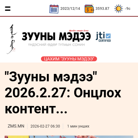
CNY / 532.66₮
KRW / 2.53₮
SEK / 378.29
2023/12/14
3593.87
-9c
ЦАХИМ "ЗУУНЫ МЭДЭЭ"
"Зууны мэдээ"
ҮЗЭЛ
ЯРИЛЦАХ
ДӨРВӨН
ЭДИЙН
ТА
БОДЛЫН
ЦАГ
ХӨЛТЭЙ
ЗАСАГ
ҮҮНИЙГ
ЧӨЛӨӨТ
АНД
МЭДЭХ
2026.2.27: Онцлох
Сайд
ЭМЭГТЭЙЧҮҮДИЙН
ТАЛБАР
ҮҮ
ярьж
ХЭВШМЭЛ
МАНЛАЙЛАЛ
байна
контент...
ОЙЛГОЛТОО
СОНИУЧ
Зууны
ЗУУНЫ
ӨӨРЧИЛЬЕ
НҮД
мэдээний
НЭГ
зочин
ZMS.MN
МОНГОЛ
ӨДӨР
ТҮҮЧЭЭЛЭ
2026-02-27 06:30
1 мин унших
Дугаарын
ӨВ СОЁЛ
зочин