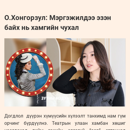
О.Хонгорзул: Мэргэжилдээ эзэн
байх нь хамгийн чухал
Догдлол дүүрэн хүмүүсийн хүлээлт танхимд нам гүм
орчинг бүрдүүлнэ. Театрын улаан хамбан хөшиг