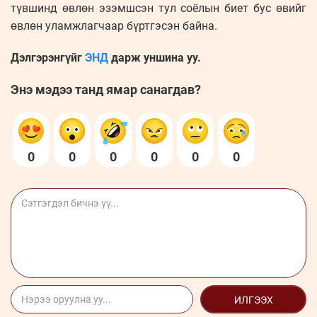
түвшинд өвлөн эзэмшсэн тул соёлын биет бус өвийг
өвлөн уламжлагчаар бүртгэсэн байна.
Дэлгэрэнгүйг
ЭНД
дарж уншина уу.
Энэ мэдээ танд ямар санагдав?
0
0
0
0
0
0
ИЛГЭЭХ