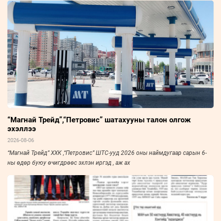
“Магнай Трейд”,“Петровис” шатахууны талон олгож
эхэллээ
2026-08-06
“Магнай Трейд” ХХК ,“Петровис” ШТС-ууд 2026 оны наймдугаар сарын 6-
ны өдөр буюу өчигдрөөс эхлэн иргэд , аж ах