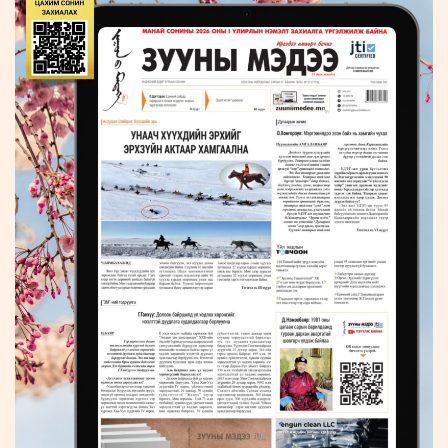
ҮНДЭСНИЙ
ВИДЕО
Бизнес
ФОТО
МЭДЭЭЛЛИЙН
хөгжил
ZUUNII
ТӨВ
Leaderships
УРЛАГ
MEDEE
forum
Бүртгүүлэх
WEEKLY
Нэвтрэх