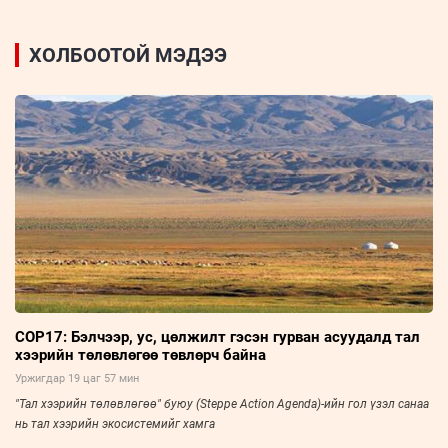
ХОЛБООТОЙ МЭДЭЭ
COP17: Бэлчээр, ус, цөлжилт гэсэн гурван асуудалд тал
хээрийн төлөвлөгөө төвлөрч байна
Уржигдар 19 цаг 57 мин
"Тал хээрийн төлөвлөгөө" буюу (Steppe Action Agenda)-ийн гол үзэл санаа
нь тал хээрийн экосистемийг хамга