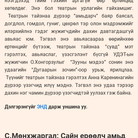
нээгдэхэд тийм гэхийн аргагүй “өөр” ертөнцөд
хөтөлдөг. Энэ бол театрын урлагийн гайхамшиг.
Театрын тайзнаа дүрээр “амьдарч” баяр баясал,
догдлол, гомдол, гуниг, цөхрөл тэр олон мэдрэмжийг
илэрхийлнэ гэдэг жүжигчдийн дахин давтагдашгүй
авьяас юм. Тэгвэл энэ авьяасаараа өөрийнхөө
ертөнцийг бүтээж, театрын тайзнаа “сувд” мэт
гэрэлтэх, авьяаслаг, үзэсгэлэнт бүсгүй УДЭТ-ын
жүжигчин О.Хонгорзулыг “Зууны мэдээ” сонин энэ
удаагийн “Дугаарын зочин”-оор урьж, ярилцлаа.
Түүнийг театрын тайзнаа гэрэлтэх Анна Каренинагийн
дүрээр үзэгчид илүү мэднэ. Тэгвэл энэ удаа тэрээр
дахин нэг чамин дүрээр үзэгчидтэй уулзах гэж байна.
Дэлгэрэнгүйг
ЭНД
дарж уншина уу.
С.Мөнхжаргал: Сайн ерөөлч амьд