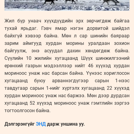
Жил бүр унаач хүүхдүүдийн эрх зөрчигдөж байгаа
тухай ярьдаг. Гэвч ямар нэгэн дорвитой шийдэл
байхгүй хэвээр байна. Мөн л сар шинийн баяраар
зарим аймгууд хурдан морины уралдаан зохион
байгуулж, энэ асуудал дахин хөндөгдөж байна.
Сүүлийн 10 жилийн хугацаанд Шүүх шинжилгээний
ерөнхий газрын мэдээллээр нийт 46 хүүхэд хурдан
мориноос унаж нас барсан байна. Үүнээс хориглосон
хугацаанд буюу арваннэгдүгээр сарын 1-нээс
тавдугаар сарын 1-нийг хүртэлх хугацаанд 22 хүүхэд
хурдан мориноос унаж нас баржээ. Мөн дээр дурдсан
хугацаанд 52 хүүхэд мориноос унаж гэмтлийн зэргээ
тогтоолгосон байна.
Дэлгэрэнгүйг
ЭНД
дарж уншина уу.