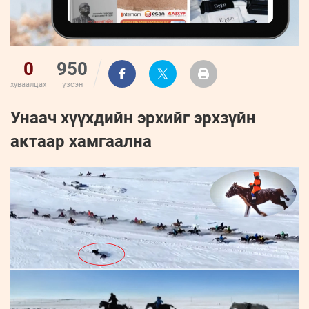
0
950
хуваалцах
үзсэн
Унаач хүүхдийн эрхийг эрхзүйн
актаар хамгаална