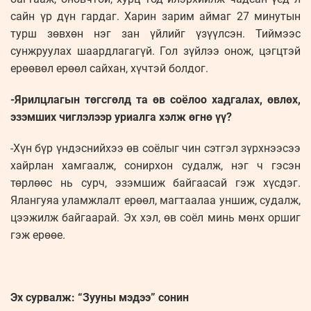
сайн үр дүн гардаг. Харин зарим аймаг 27 минутын
турш зөвхөн нэг зан үйлийг үзүүлсэн. Тиймээс
сунжруулах шаардлагагүй. Гол зүйлээ онож, цэгцтэй
ерөөвөл ерөөл сайхан, хүчтэй болдог.
-Ярилцлагын төгсгөлд та өв соёлоо хадгалах, өвлөх,
эзэмших чиглэлээр уриалга хэлж өгнө үү?
-Хүн бүр үндэснийхээ өв соёлыг чин сэтгэл зүрхнээсээ
хайрлан хамгаалж, сонирхон судалж, нэг ч гэсэн
төрлөөс нь сурч, эзэмшиж байгаасай гэж хүсдэг.
Ялангуяа уламжлалт ерөөл, магтаалаа уншиж, судалж,
цээжилж байгаарай. Эх хэл, өв соёл минь мөнх оршиг
гэж ерөөе.
Эх сурвалж: “Зууны мэдээ” сонин