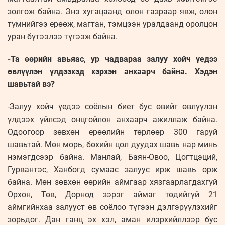
золгож байна. Энэ хугацаанд олон газраар явж, олон
түмнийгээ ерөөж, магтан, тэмцээн уралдаанд оролцон
уран бүтээлээ түгээж байна.
-Та өөрийн авьяас, ур чадвараа залуу хойч үедээ
өвлүүлэн үлдээхэд хэрхэн анхаарч байна. Хэдэн
шавьтай вэ?
-Залуу хойч үедээ соёлын биет бус өвийг өвлүүлэн
үлдээх үйлсэд онцгойлон анхаарч ажиллаж байна.
Одоогоор зөвхөн ерөөлийн төрлөөр 300 гаруй
шавьтай. Мөн морь, бөхийн цол дуудах шавь нар минь
нэмэгдсээр байна. Манлай, Баян-Овоо, Цогтцэций,
Гурвантэс, Ханбогд сумаас залуус ирж шавь орж
байна. Мөн зөвхөн өөрийн аймгаар хязгаарлагдахгүй
Орхон, Төв, Дорнод зэрэг аймаг төдийгүй 21
аймгийнхаа залууст өв соёлоо түгээн дэлгэрүүлэхийг
зорьдог. Дан ганц эх хэл, аман илэрхийллээр бус