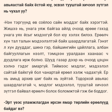
авьяастай байх ёстой юу, эсвэл тууштай хичээл зүтгэл
нь чухал уу?
-Нэн тэргүүнд өв соёлоо сайн мэддэг байх хэрэгтэй.
Жишээ нь, унага уяж байгаа айлд очоод ерөөе гэхэд
унага уях ёсыг мэдэхгүй бол юу хэлэх билээ. Ерөөлч
хүн тал талын мэдээлэлтэй байх шаардлагатай. Гэнэт
л хүн дууддаг, шинэ гэр, байшингийн цайллага, албан
байгууллагын нээлт, тэмцээн уралдаан хаанаас ч
дуудлага ирж болно. Шууд газар дээр нь очоод цэцэн
хэлнэ гэдэг амаргүй. Тиймээс мэдлэг, мэдээлэл
сайтай байхгүй бол чанартай ерөөл хэлж чадахгүй. Ер
нь амьд архив шиг байх нь зүйтэй. Тодорхой авьяас
шаардлагатай ч, мэдлэг мэдээлэл, тууштай хичээл
зүтгэл байвал ерөөлч болох боломжтой гэж би боддог.
-Эрт үеэс уламжлагдан ирсэн ямар төрлийн ерөөлүүд
байдаг вэ?