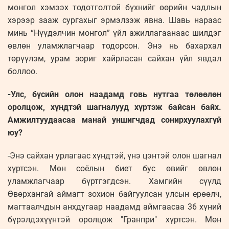
монгол хэмээх тодотголтой бүхнийг өөрийн чадлын
хэрээр зааж сургахыг эрмэлзэж явна. Шавь нараас
минь “Нүүдэлчин монгол” үйл ажиллагаанаас шилдэг
өвлөн уламжлагчаар тодорсон. Энэ нь бахархал
төрүүлэм, урам зориг хайрласан сайхан үйл явдал
боллоо.
-Улс, бүсийн олон наадамд говь нутгаа төлөөлөн
оролцож, хүндтэй шагналууд хүртэж байсан байх.
Амжилтуудаасаа манай уншигчдад сонирхуулахгүй
юу?
-Энэ сайхан урлагаас хүндтэй, үнэ цэнтэй олон шагнал
хүртсэн. Мөн соёлын биет бус өвийг өвлөн
уламжлагчаар бүртгэгдсэн. Хамгийн сүүлд
Өвөрхангай аймагт зохион байгуулсан улсын ерөөлч,
магтаалчдын анхдугаар наадамд аймгаасаа 36 хүний
бүрэлдэхүүнтэй оролцож "Гранпри" хүртсэн. Мөн