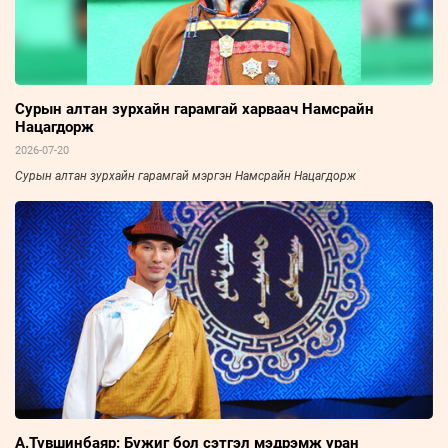
Сурын алтан зурхайн гарамгай харваач Намсрайн
Нацагдорж
2026-07-20
Сурын алтан зурхайн гарамгай мэргэн Намсрайн Нацагдорж
А.Түвшинбаяр: Бүжиг бол сэтгэл мэдрэмж уран