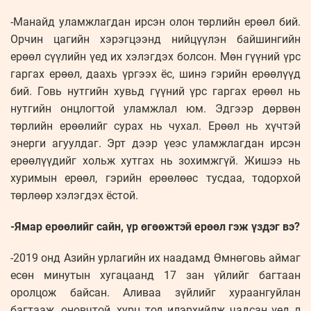
-Манайд уламжлагдан ирсэн олон төрлийн ерөөл бий.
Орчин цагийн хэрэгцээнд нийцүүлэн байшингийн
ерөөл сүүлийн үед их хэлэгдэх болсон. Мөн гүүний үрс
гаргах ерөөл, даахь үргээх ёс, шинэ гэрийн ерөөлүүд
бий. Говь нутгийн хувьд гүүний үрс гаргах ерөөл нь
нутгийн онцлогтой уламжлал юм. Эдгээр дөрвөн
төрлийн ерөөлийг сурах нь чухал. Ерөөл нь хүчтэй
энерги агуулдаг. Эрт дээр үеэс уламжлагдан ирсэн
ерөөлүүдийг хольж хутгах нь зохимжгүй. Жишээ нь
хуримын ерөөл, гэрийн ерөөлөөс тусдаа, тодорхой
төрлөөр хэлэгдэх ёстой.
-Ямар ерөөлийг сайн, үр өгөөжтэй ерөөл гэж үздэг вэ?
-2019 онд Азийн урлагийн их наадамд Өмнөговь аймаг
есөн минутын хугацаанд 17 зан үйлийг багтаан
оролцож байсан. Аливаа зүйлийг хураангуйлан
багтааж, оновчтой, хурц тод илэрхийлж чадсан үед л