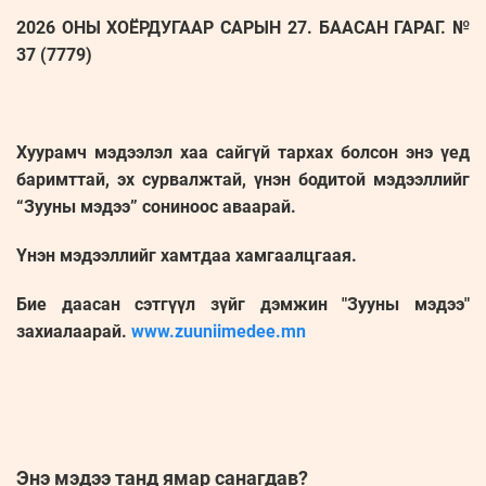
2026 ОНЫ ХОЁРДУГААР САРЫН 27. БААСАН ГАРАГ. №
37 (7779)
Хуурамч мэдээлэл хаа сайгүй тархах болсон энэ үед
баримттай, эх сурвалжтай, үнэн бодитой мэдээллийг
“Зууны мэдээ” сониноос аваарай.
Үнэн мэдээллийг хамтдаа хамгаалцгаая.
Бие даасан сэтгүүл зүйг дэмжин "Зууны мэдээ"
захиалаарай.
www.zuuniimedee.mn
Энэ мэдээ танд ямар санагдав?