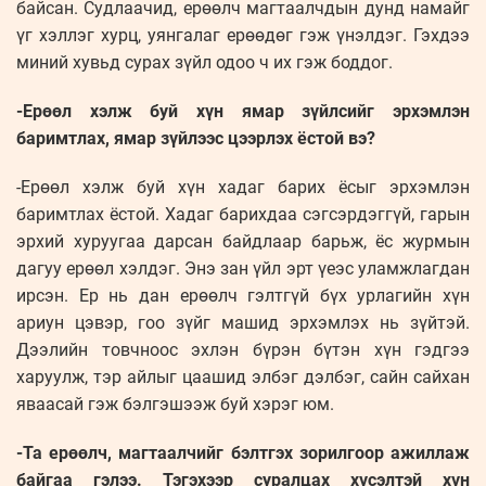
байсан. Судлаачид, ерөөлч магтаалчдын дунд намайг
үг хэллэг хурц, уянгалаг ерөөдөг гэж үнэлдэг. Гэхдээ
миний хувьд сурах зүйл одоо ч их гэж боддог.
-Ерөөл хэлж буй хүн ямар зүйлсийг эрхэмлэн
баримтлах, ямар зүйлээс цээрлэх ёстой вэ?
-Ерөөл хэлж буй хүн хадаг барих ёсыг эрхэмлэн
баримтлах ёстой. Хадаг барихдаа сэгсэрдэггүй, гарын
эрхий хуруугаа дарсан байдлаар барьж, ёс журмын
дагуу ерөөл хэлдэг. Энэ зан үйл эрт үеэс уламжлагдан
ирсэн. Ер нь дан ерөөлч гэлтгүй бүх урлагийн хүн
ариун цэвэр, гоо зүйг машид эрхэмлэх нь зүйтэй.
Дээлийн товчноос эхлэн бүрэн бүтэн хүн гэдгээ
харуулж, тэр айлыг цаашид элбэг дэлбэг, сайн сайхан
яваасай гэж бэлгэшээж буй хэрэг юм.
-Та ерөөлч, магтаалчийг бэлтгэх зорилгоор ажиллаж
байгаа гэлээ. Тэгэхээр суралцах хүсэлтэй хүн