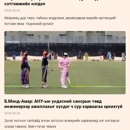
сэтгэмжийн нэгдэл
2026-06-26
Өвөрмөц дүр төрх, тайзны мэдрэмж, авьяасаараа өөрийн ертөнцийг
бүтээж яваа Үндэсний урлаги
Б.Мэнд-Амар: АНУ-ын үндэсний сансрын төвд
инженерээр ажиллахыг хүсдэг ч сур харваагаа орхихгүй
2026-06-26
Зүлэг ногоон талбайд эгнэн зогссон өсвөрийн харваачид нэг нэгээрээ
сумаа тавина. Хөвч татах чимээ