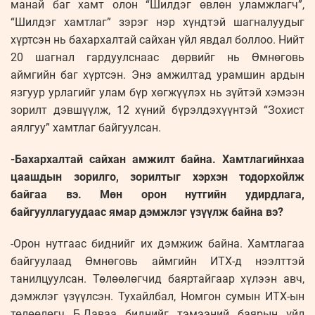
манай баг хамт олон “Шилдэг өвлөн уламжлагч”,
“Шилдэг хамтлаг” зэрэг нэр хүндтэй шагналуудыг
хүртсэн нь бахархалтай сайхан үйл явдал боллоо. Нийт
20 шагнал гардуулснаас дөрвийг нь Өмнөговь
аймгийн баг хүртсэн. Энэ амжилтад урамшин ардын
язгуур урлагийг улам бүр хөгжүүлэх нь зүйтэй хэмээн
зорилт дэвшүүлж, 12 хүний бүрэлдэхүүнтэй “Зохист
аялгуу” хамтлаг байгуулсан.
-Бахархалтай сайхан амжилт байна. Хамтлагийнхаа
цаашдын зорилго, зорилтыг хэрхэн тодорхойлж
байгаа вэ. Мөн орон нутгийн удирдлага,
байгууллагуудаас ямар дэмжлэг үзүүлж байна вэ?
-Орон нутгаас биднийг их дэмжиж байна. Хамтлагаа
байгуулаад Өмнөговь аймгийн ИТХ-д нээлттэй
танилцуулсан. Төлөөлөгчид баяртайгаар хүлээн авч,
дэмжлэг үзүүлсэн. Тухайлбал, Номгон сумын ИТХ-ын
төлөөлөгч Б.Даваа биднийг тэмээний баярын үйл