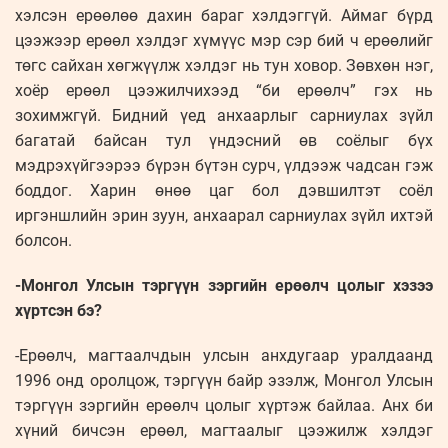
хэлсэн ерөөлөө дахин бараг хэлдэггүй. Аймаг бүрд
цээжээр ерөөл хэлдэг хүмүүс мэр сэр бий ч ерөөлийг
төгс сайхан хөгжүүлж хэлдэг нь тун ховор. Зөвхөн нэг,
хоёр ерөөл цээжилчихээд “би ерөөлч” гэх нь
зохимжгүй. Бидний үед анхаарлыг сарниулах зүйл
багатай байсан тул үндэсний өв соёлыг бүх
мэдрэхүйгээрээ бүрэн бүтэн сурч, үлдээж чадсан гэж
боддог. Харин өнөө цаг бол дэвшилтэт соёл
иргэншлийн эрин зуун, анхаарал сарниулах зүйл ихтэй
болсон.
-Монгол Улсын тэргүүн зэргийн ерөөлч цолыг хэзээ
хүртсэн бэ?
-Ерөөлч, магтаалчдын улсын анхдугаар уралдаанд
1996 онд оролцож, тэргүүн байр эзэлж, Монгол Улсын
тэргүүн зэргийн ерөөлч цолыг хүртэж байлаа. Анх би
хүний бичсэн ерөөл, магтаалыг цээжилж хэлдэг