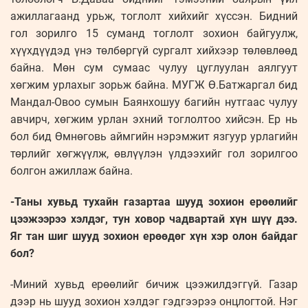
ажиллагаанд урьж, тоглолт хийхийг хүссэн. Бидний
гол зорилго 15 суманд тоглолт зохион байгуулж,
хүүхдүүдэд үнэ төлбөргүй сургалт хийхээр төлөвлөөд
байна. Мөн сум сумаас чулуу цуглуулан аялгуут
хөгжим урлахыг зорьж байна. МУГЖ Ө.Батжаргал бид
Мандал-Овоо сумын Баянхошуу багийн нутгаас чулуу
авчирч, хөгжим урлан эхний тоглолтоо хийсэн. Ер нь
бол бид Өмнөговь аймгийн нэрэмжит язгуур урлагийн
төрлийг хөгжүүлж, өвлүүлэн үлдээхийг гол зорилгоо
болгон ажиллаж байна.
-Таны хувьд тухайн газартаа шууд зохион ерөөлийг
цээжээрээ хэлдэг, тун ховор чадвартай хүн шүү дээ.
Яг тан шиг шууд зохион ерөөдөг хүн хэр олон байдаг
бол?
-Миний хувьд ерөөлийг бичиж цээжилдэггүй. Газар
дээр нь шууд зохион хэлдэг гэдгээрээ онцлогтой. Нэг