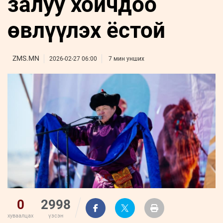
залуу хойчдоо
ҮНДЭСНИЙ
ВИДЕО
Бизнес
ФОТО
МЭДЭЭЛЛИЙН
хөгжил
өвлүүлэх ёстой
ZUUNII
ТӨВ
Leaderships
УРЛАГ
MEDEE
forum
Бүртгүүлэх
WEEKLY
Нэвтрэх
ZMS.MN
2026-02-27 06:00
7 мин унших
0
2998
хуваалцах
үзсэн