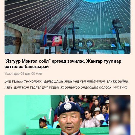
“Язгуур Монгол соёл” өргөөд зочилж, Жангар туулиар
сэтгэлээ баясгаарай
Уржигдар 06 цаг 00 мин
Бид техник технологи, даяаршлын эрин үед хөл нийлүүлэн алхаж байна.
Гэвч дэлгэсэн тэрлэг шиг уудам эх орныхоо ондоошил болсон үүх түүх