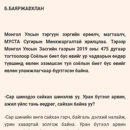
Б.БАЯРЖАВХЛАН
Монгол Улсын тэргүүн зэргийн ерөөлч, магтаалч,
МУСТА Сугирын Мөнхжаргалтай ярилцлаа. Тэрээр
Монгол Улсын Засгийн газрын 2019 оны 475 дугаар
тогтоолоор Соёлын биет бус өвийг ур чадварын өндөр
түвшинд өвлөн эзэмшсэн тул соёлын биет бус өвийг
өвлөн уламжлагчаар бүртгэсэн байна.
-Сар шинэдээ сайхан шинэлэв үү. Уран бүтээл арвин,
ажил үйлс тань өөдрөг, сайхан байна уу?
-Сар шинийн өнгө сайхан гарч, байгаль дэлхий налайж,
урин хавартай золгож байна. Уран бүтээл арвин