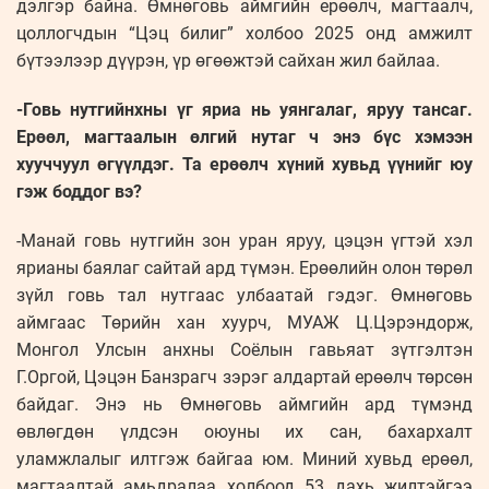
дэлгэр байна. Өмнөговь аймгийн ерөөлч, магтаалч,
цоллогчдын “Цэц билиг” холбоо 2025 онд амжилт
бүтээлээр дүүрэн, үр өгөөжтэй сайхан жил байлаа.
-Говь нутгийнхны үг яриа нь уянгалаг, яруу тансаг.
Ерөөл, магтаалын өлгий нутаг ч энэ бүс хэмээн
хууччуул өгүүлдэг. Та ерөөлч хүний хувьд үүнийг юу
гэж боддог вэ?
-Манай говь нутгийн зон уран яруу, цэцэн үгтэй хэл
ярианы баялаг сайтай ард түмэн. Ерөөлийн олон төрөл
зүйл говь тал нутгаас улбаатай гэдэг. Өмнөговь
аймгаас Төрийн хан хуурч, МУАЖ Ц.Цэрэндорж,
Монгол Улсын анхны Соёлын гавьяат зүтгэлтэн
Г.Оргой, Цэцэн Банзрагч зэрэг алдартай ерөөлч төрсөн
байдаг. Энэ нь Өмнөговь аймгийн ард түмэнд
өвлөгдөн үлдсэн оюуны их сан, бахархалт
уламжлалыг илтгэж байгаа юм. Миний хувьд ерөөл,
магтаалтай амьдралаа холбоод 53 дахь жилтэйгээ