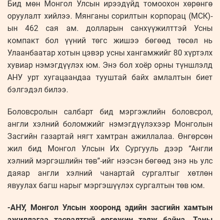
Бид мөн Монгол Улсын ирээдүйд томоохон хөрөнгө
оруулалт хийлээ. Мянганы сорилтын корпорац (МСК)-
ын 462 сая ам. долларын санхүүжилттэй Усны
компакт бол үүний төгс жишээ бөгөөд төсөл нь
Улаанбаатар хотын цэвэр усны хангамжийг 80 хүртэлх
хувиар нэмэгдүүлэх юм. Энэ бол хоёр орны түншлэлд
АНУ урт хугацаандаа тууштай байх амлалтын биет
бэлгэдэл билээ.
Боловсролын салбарт бид мэргэжлийн боловсрол,
англи хэлний боломжийг нэмэгдүүлэхээр Монголын
Засгийн газартай нягт хамтран ажиллалаа. Өнгөрсөн
жил бид Монгол Улсын Их Сургууль дээр “Англи
хэлний мэргэшлийн төв”-ийг нээсэн бөгөөд энэ нь улс
даяар англи хэлний чанартай сургалтыг хөтлөн
явуулах багш нарыг мэргэшүүлэх сургалтын төв юм.
-АНУ, Монгол Улсын хооронд эдийн засгийн хамтын
ажиллагаа тасралтгүй өргөжин тэлж байна. Таны