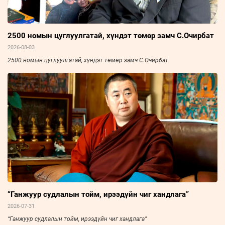
2500 номын цуглуулгатай, хүндэт төмөр замч С.Очирбат
2026-08-03
2500 номын цуглуулгатай, хүндэт төмөр замч С.Очирбат
“Ганжуур судлалын тойм, ирээдүйн чиг хандлага”
2026-07-31
“Ганжуур судлалын тойм, ирээдүйн чиг хандлага”