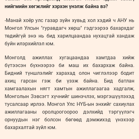
нийгмийн хөгжлийг хэрхэн үнэлж байна вэ?
-Манай хоёр улс газар зүйн хувьд хол хэдий ч АНУ нь
Монгол Улсын "гуравдагч хөрш" гэдгээрээ бахархдаг
төдийгүй энэ нь бид харилцаандаа нухацтай хандаж
буйн илэрхийлэл юм.
Монголд ажиллах хугацаандаа хамтдаа хийж
бүтээсэн бүхнээрээ би маш их бахархаж байна.
Бидний түншлэлийг харахад олон чиглэлээр бодит
ахиц гарсан гэж би үзэж байна. Бид батлан
хамгаалахын нягт хамтын ажиллагаагаа хадгалж,
Монголын Зэвсэгт хүчнийг шинэчлэх, мэргэшүүлэхэд
тусалсаар ирлээ. Монгол Улс НҮБ-ын энхийг сахиулах
ажиллагааны оролцоогоороо дэлхийд тэргүүлэгч
орнуудын нэг болсон бөгөөд дэмжихэд үнэхээр
бахархалтай зүйл юм.