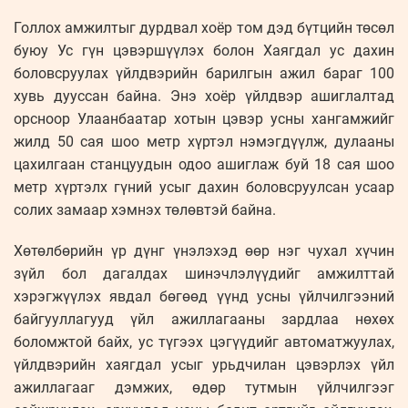
Голлох амжилтыг дурдвал хоёр том дэд бүтцийн төсөл
буюу Ус гүн цэвэршүүлэх болон Хаягдал ус дахин
боловсруулах үйлдвэрийн барилгын ажил бараг 100
хувь дууссан байна. Энэ хоёр үйлдвэр ашиглалтад
орсноор Улаанбаатар хотын цэвэр усны хангамжийг
жилд 50 сая шоо метр хүртэл нэмэгдүүлж, дулааны
цахилгаан станцуудын одоо ашиглаж буй 18 сая шоо
метр хүртэлх гүний усыг дахин боловсруулсан усаар
солих замаар хэмнэх төлөвтэй байна.
Хөтөлбөрийн үр дүнг үнэлэхэд өөр нэг чухал хүчин
зүйл бол дагалдах шинэчлэлүүдийг амжилттай
хэрэгжүүлэх явдал бөгөөд үүнд усны үйлчилгээний
байгууллагууд үйл ажиллагааны зардлаа нөхөх
боломжтой байх, ус түгээх цэгүүдийг автоматжуулах,
үйлдвэрийн хаягдал усыг урьдчилан цэвэрлэх үйл
ажиллагааг дэмжих, өдөр тутмын үйлчилгээг