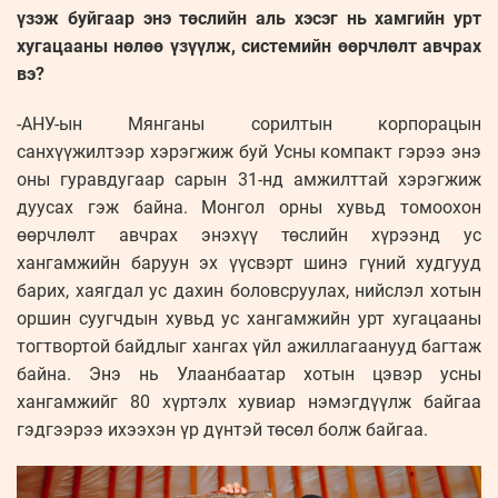
үзэж буйгаар энэ төслийн аль хэсэг нь хамгийн урт
хугацааны нөлөө үзүүлж, системийн өөрчлөлт авчрах
вэ?
-АНУ-ын Мянганы сорилтын корпорацын
санхүүжилтээр хэрэгжиж буй Усны компакт гэрээ энэ
оны гуравдугаар сарын 31-нд амжилттай хэрэгжиж
дуусах гэж байна. Монгол орны хувьд томоохон
өөрчлөлт авчрах энэхүү төслийн хүрээнд ус
хангамжийн баруун эх үүсвэрт шинэ гүний худгууд
барих, хаягдал ус дахин боловсруулах, нийслэл хотын
оршин суугчдын хувьд ус хангамжийн урт хугацааны
тогтвортой байдлыг хангах үйл ажиллагаанууд багтаж
байна. Энэ нь Улаанбаатар хотын цэвэр усны
хангамжийг 80 хүртэлх хувиар нэмэгдүүлж байгаа
гэдгээрээ ихээхэн үр дүнтэй төсөл болж байгаа.