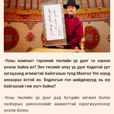
-Усны компакт гэрээний төслийн үр дүнг та хэрхэн
үнэлж байна вэ? Энэ төслийг илүү үр дүнг бодитой урт
хугацаанд өгөөжтэй байлгахын тулд Монгол Улс юунд
анхаарах ёстой вэ. Бодлогын гол шийдвэрүүд нь юу
байгаасай гэж хүсч байна?
-Усны төслийн үр дүнг дэд бүтцийн хөгжил болон
салбарын шинэчлэлийг амжилттай хэрэгжүүлснээр
үнэлж болно.