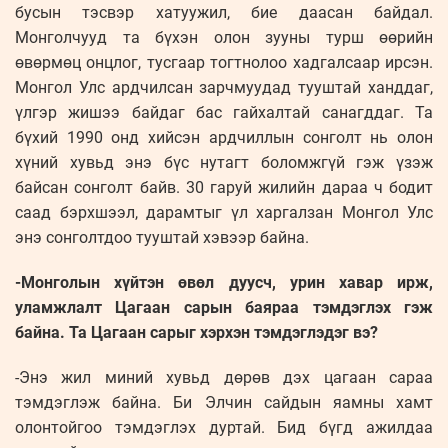
бусын тэсвэр хатуужил, бие даасан байдал.
Монголчууд та бүхэн олон зууны турш өөрийн
өвөрмөц онцлог, тусгаар тогтнолоо хадгалсаар ирсэн.
Монгол Улс ардчилсан зарчмуудад тууштай ханддаг,
үлгэр жишээ байдаг бас гайхалтай санагддаг. Та
бүхий 1990 онд хийсэн ардчиллын сонголт нь олон
хүний хувьд энэ бүс нутагт боломжгүй гэж үзэж
байсан сонголт байв. 30 гаруй жилийн дараа ч бодит
саад бэрхшээл, дарамтыг үл харгалзан Монгол Улс
энэ сонголтдоо тууштай хэвээр байна.
-Монголын хүйтэн өвөл дуусч, урин хавар ирж,
уламжлалт Цагаан сарын баяраа тэмдэглэх гэж
байна. Та Цагаан сарыг хэрхэн тэмдэглэдэг вэ?
-Энэ жил миний хувьд дөрөв дэх цагаан сараа
тэмдэглэж байна. Би Элчин сайдын яамны хамт
олонтойгоо тэмдэглэх дуртай. Бид бүгд ажилдаа