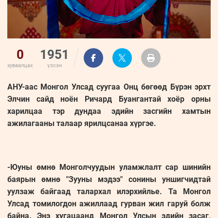
0
1951
хуваалцах
үзсэн
АНУ-аас Монгол Улсад суугаа Онц бөгөөд Бүрэн эрхт
Элчин сайд ноён Ричард Буангантай хоёр орны
харилцаа тэр дундаа эдийн засгийн хамтын
ажилагааны талаар ярилцсанаа хүргэе.
-Юуны өмнө Монголчуудын уламжлалт сар шинийн
баярын өмнө "Зууны мэдээ" сонины уншигчидтай
уулзаж байгаад талархал илэрхийлье. Та Монгол
Улсад томилогдон ажиллаад гурван жил гаруй болж
байна. Энэ хугацаанд Монгол Улсын эдийн засаг,