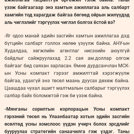
үзэж байгаагаар энэ хамтын ажиллагаа аль салбарт
хамгийн тод харагдаж байгаа бөгөөд ойрын жилүүдэд
аль чиглэлийг тэргүүлэх чиглэл болгох ёстой вэ?
-Яг одоо манай эдийн засгийн хамтын ажиллагаа дэд
бүтцийн салбарт голлох нөлөө үзүүлж байна. АНУ-ын
Худалдаа, хөгжлийн агентлаг нисэхийн аюулгүй
байдлыг сайжруулахад 2.2 сая ам.доллар олгож
байгааг бид саяхан зарласан. Өмнө дурдсанчлан МСК-
ын Усны компакт гэрээг амжилттай хэрэгжүүлж
байгаа, удахгүй энэ төсөл маань дуусах дөхөж байна.
Цаашдаа чухал ашигт малтмалын салбарыг тэргүүлэх
салбар байх боломжтой гэж би үзэж байна.
-Мянганы сорилтын корпорацын Усны компакт
гэрээний төсөл нь Улаанбаатар хотын эдийн засгийн
өсөлтөд усны хомслоос үүдэн учирч болох эрсдлийг
бууруулах стратегийн санаачилга гэж үздэг. Таны