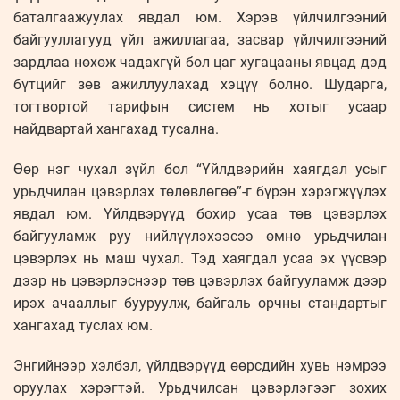
баталгаажуулах явдал юм. Хэрэв үйлчилгээний
байгууллагууд үйл ажиллагаа, засвар үйлчилгээний
зардлаа нөхөж чадахгүй бол цаг хугацааны явцад дэд
бүтцийг зөв ажиллуулахад хэцүү болно. Шударга,
тогтвортой тарифын систем нь хотыг усаар
найдвартай хангахад тусална.
Өөр нэг чухал зүйл бол “Үйлдвэрийн хаягдал усыг
урьдчилан цэвэрлэх төлөвлөгөө”-г бүрэн хэрэгжүүлэх
явдал юм. Үйлдвэрүүд бохир усаа төв цэвэрлэх
байгууламж руу нийлүүлэхээсээ өмнө урьдчилан
цэвэрлэх нь маш чухал. Тэд хаягдал усаа эх үүсвэр
дээр нь цэвэрлэснээр төв цэвэрлэх байгууламж дээр
ирэх ачааллыг бууруулж, байгаль орчны стандартыг
хангахад туслах юм.
Энгийнээр хэлбэл, үйлдвэрүүд өөрсдийн хувь нэмрээ
оруулах хэрэгтэй. Урьдчилсан цэвэрлэгээг зохих