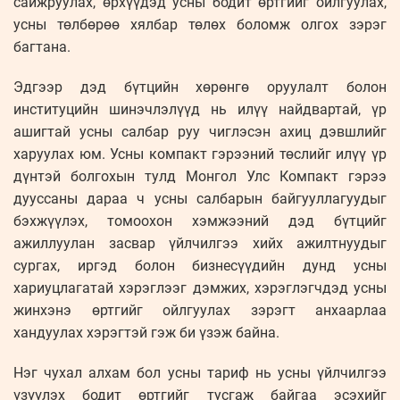
сайжруулах, өрхүүдэд усны бодит өртгийг ойлгуулах,
усны төлбөрөө хялбар төлөх боломж олгох зэрэг
багтана.
Эдгээр дэд бүтцийн хөрөнгө оруулалт болон
институцийн шинэчлэлүүд нь илүү найдвартай, үр
ашигтай усны салбар руу чиглэсэн ахиц дэвшлийг
харуулах юм. Усны компакт гэрээний төслийг илүү үр
дүнтэй болгохын тулд Монгол Улс Компакт гэрээ
дууссаны дараа ч усны салбарын байгууллагуудыг
бэхжүүлэх, томоохон хэмжээний дэд бүтцийг
ажиллуулан засвар үйлчилгээ хийх ажилтнуудыг
сургах, иргэд болон бизнесүүдийн дунд усны
хариуцлагатай хэрэглээг дэмжих, хэрэглэгчдэд усны
жинхэнэ өртгийг ойлгуулах зэрэгт анхаарлаа
хандуулах хэрэгтэй гэж би үзэж байна.
Нэг чухал алхам бол усны тариф нь усны үйлчилгээ
үзүүлэх бодит өртгийг тусгаж байгаа эсэхийг