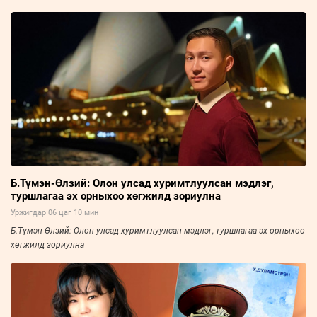
Б.Түмэн-Өлзий: Олон улсад хуримтлуулсан мэдлэг,
туршлагаа эх орныхоо хөгжилд зориулна
Уржигдар 06 цаг 10 мин
Б.Түмэн-Өлзий: Олон улсад хуримтлуулсан мэдлэг, туршлагаа эх орныхоо
хөгжилд зориулна