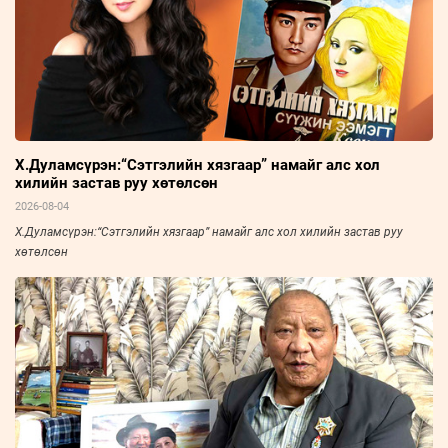
Х.Дуламсүрэн:“Сэтгэлийн хязгаар” намайг алс хол
хилийн застав руу хөтөлсөн
2026-08-04
Х.Дуламсүрэн:“Сэтгэлийн хязгаар” намайг алс хол хилийн застав руу
хөтөлсөн