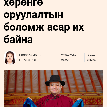
хөрөнгө
ҮНДЭСНИЙ
ВИДЕО
Бизнес
ФОТО
МЭДЭЭЛЛИЙН
хөгжил
оруулалтын
ZUUNII
ТӨВ
Leaderships
УРЛАГ
MEDEE
forum
Бүртгүүлэх
WEEKLY
Нэвтрэх
боломж асар их
байна
Базарбямбын
2026-02-16
9 мин
НЯМСҮРЭН
06:00
унших