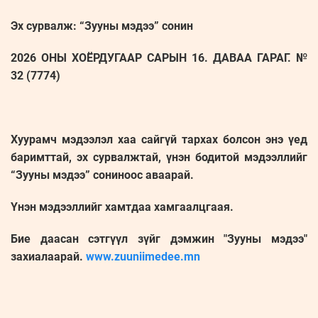
Эх сурвалж: “Зууны мэдээ” сонин
2026 ОНЫ ХОЁРДУГААР САРЫН 16. ДАВАА ГАРАГ. №
32 (7774)
Хуурамч мэдээлэл хаа сайгүй тархах болсон энэ үед
баримттай, эх сурвалжтай, үнэн бодитой мэдээллийг
“Зууны мэдээ” сониноос аваарай.
Үнэн мэдээллийг хамтдаа хамгаалцгаая.
Бие даасан сэтгүүл зүйг дэмжин "Зууны мэдээ"
захиалаарай.
www.zuuniimedee.mn