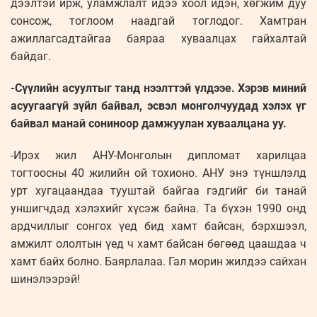
дээлтэй ирж, уламжлалт идээ хоол идэн, хөгжим дуу
сонсож, тоглоом наадгай тоглодог. Хамтран
ажиллагсадтайгаа баяраа хуваалцах гайхалтай
байдаг.
-Сүүлийн асуултыг танд нээлттэй үлдээе. Хэрэв миний
асуугаагүй зүйл байвал, эсвэл монголчуудад хэлэх үг
байвал манай сониноор дамжуулан хуваалцана уу.
-Ирэх жил АНУ-Монголын дипломат харилцаа
тогтоосны 40 жилийн ой тохионо. АНУ энэ түншлэлд
урт хугацаандаа тууштай байгаа гэдгийг би танай
уншигчдад хэлэхийг хүсэж байна. Та бүхэн 1990 онд
ардчиллыг сонгох үед бид хамт байсан, бэрхшээл,
амжилт ололтын үед ч хамт байсан бөгөөд цаашдаа ч
хамт байх болно. Баярлалаа. Гал морин жилдээ сайхан
шинэлээрэй!