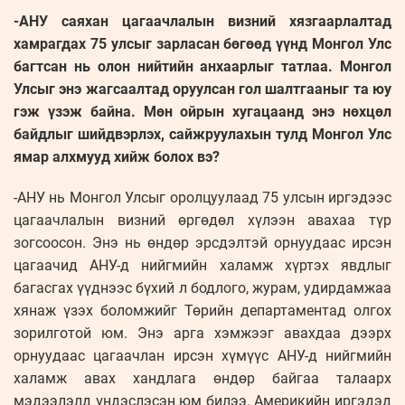
-АНУ саяхан цагаачлалын визний хязгаарлалтад
хамрагдах 75 улсыг зарласан бөгөөд үүнд Монгол Улс
багтсан нь олон нийтийн анхаарлыг татлаа. Монгол
Улсыг энэ жагсаалтад оруулсан гол шалтгааныг та юу
гэж үзэж байна. Мөн ойрын хугацаанд энэ нөхцөл
байдлыг шийдвэрлэх, сайжруулахын тулд Монгол Улс
ямар алхмууд хийж болох вэ?
-АНУ нь Монгол Улсыг оролцуулаад 75 улсын иргэдээс
цагаачлалын визний өргөдөл хүлээн авахаа түр
зогсоосон. Энэ нь өндөр эрсдэлтэй орнуудаас ирсэн
цагаачид АНУ-д нийгмийн халамж хүртэх явдлыг
багасгах үүднээс бүхий л бодлого, журам, удирдамжаа
хянаж үзэх боломжийг Төрийн департаментад олгох
зорилготой юм. Энэ арга хэмжээг авахдаа дээрх
орнуудаас цагаачлан ирсэн хүмүүс АНУ-д нийгмийн
халамж авах хандлага өндөр байгаа талаарх
мэдээлэлд үндэслэсэн юм билээ. Америкийн иргэдэд