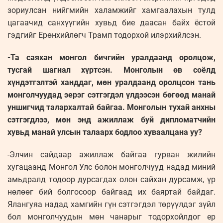
зориулсан нийгмийн халамжийг хамгаалахын тулд
цагаачид санхүүгийн хувьд бие даасан байх ёстой
гэдгийг Ерөнхийлөгч Трамп тодорхой илэрхийлсэн.
-Та саяхан монгол бичгийн уралдаанд оролцож,
тусгай шагнал хүртсэн. Монголын өв соёлд
хүндэтгэлтэй ханддаг, мөн уралдаанд оролцсон тань
монголчуудад эерэг сэтгэгдэл үлдээсэн бөгөөд манай
уншигчид талархалтай байгаа. Монголын тухай анхны
сэтгэгдлээ, мөн энд ажиллаж буй дипломатчийн
хувьд манай улсын талаарх бодлоо хуваалцана уу?
-Элчин сайдаар ажиллаж байгаа гурван жилийн
хугацаанд Монгол Улс болон монголчууд надад миний
амьдралд тодоор дурсагдах олон сайхан дурсамж, үр
нөлөөг бий болгосоор байгаад их баяртай байдаг.
Ялангуяа надад хамгийн гүн сэтгэгдэл төрүүлдэг зүйл
бол монголчуудын мөн чанарыг тодорхойлдог ер