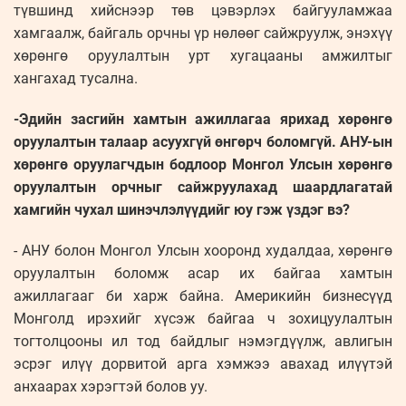
түвшинд хийснээр төв цэвэрлэх байгууламжаа
хамгаалж, байгаль орчны үр нөлөөг сайжруулж, энэхүү
хөрөнгө оруулалтын урт хугацааны амжилтыг
хангахад тусална.
-Эдийн засгийн хамтын ажиллагаа ярихад хөрөнгө
оруулалтын талаар асуухгүй өнгөрч боломгүй. АНУ-ын
хөрөнгө оруулагчдын бодлоор Монгол Улсын хөрөнгө
оруулалтын орчныг сайжруулахад шаардлагатай
хамгийн чухал шинэчлэлүүдийг юу гэж үздэг вэ?
- АНУ болон Монгол Улсын хооронд худалдаа, хөрөнгө
оруулалтын боломж асар их байгаа хамтын
ажиллагааг би харж байна. Америкийн бизнесүүд
Монголд ирэхийг хүсэж байгаа ч зохицуулалтын
тогтолцооны ил тод байдлыг нэмэгдүүлж, авлигын
эсрэг илүү дорвитой арга хэмжээ авахад илүүтэй
анхаарах хэрэгтэй болов уу.