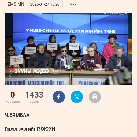
ҮНДЭСНИЙ
ВИДЕО
ZMS.MN
Бизнес
2026-01-27 16:20
1 мин
ФОТО
МЭДЭЭЛЛИЙН
хөгжил
ZUUNII
ТӨВ
Leaderships
УРЛАГ
MEDEE
forum
Бүртгүүлэх
WEEKLY
Нэвтрэх
0
1433
хуваалцах
үзсэн
Ч.БЯМБАА
Гэрэл зургийг Р.ОЮУН