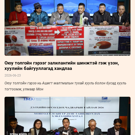
Оюу толгойн гэрээг залилангийн шинжтэй гэж үзэн,
хуулийн байгууллагад хандлаа
2026-06-23
​​​​​​​Оюу толгойн гэрээ нь Ашигт малтмалын тухай хууль болон бусад хууль
тогтоомж, улмаар Мон