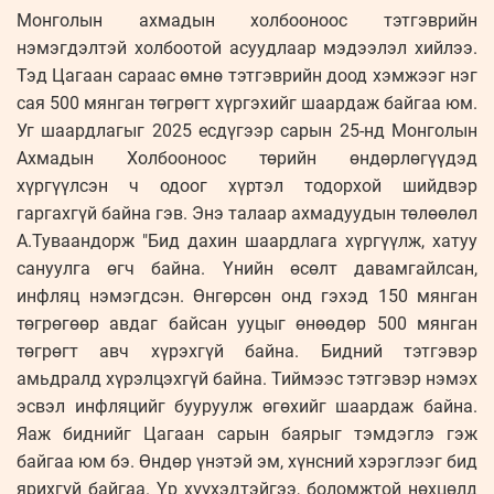
Монголын ахмадын холбооноос тэтгэврийн
нэмэгдэлтэй холбоотой асуудлаар мэдээлэл хийлээ.
Тэд Цагаан сараас өмнө тэтгэврийн доод хэмжээг нэг
сая 500 мянган төгрөгт хүргэхийг шаардаж байгаа юм.
Уг шаардлагыг 2025 есдүгээр сарын 25-нд Монголын
Ахмадын Холбооноос төрийн өндөрлөгүүдэд
хүргүүлсэн ч одоог хүртэл тодорхой шийдвэр
гаргахгүй байна гэв. Энэ талаар ахмадуудын төлөөлөл
А.Туваандорж "Бид дахин шаардлага хүргүүлж, хатуу
сануулга өгч байна. Үнийн өсөлт давамгайлсан,
инфляц нэмэгдсэн. Өнгөрсөн онд гэхэд 150 мянган
төгрөгөөр авдаг байсан ууцыг өнөөдөр 500 мянган
төгрөгт авч хүрэхгүй байна. Бидний тэтгэвэр
амьдралд хүрэлцэхгүй байна. Тиймээс тэтгэвэр нэмэх
эсвэл инфляцийг бууруулж өгөхийг шаардаж байна.
Яаж биднийг Цагаан сарын баярыг тэмдэглэ гэж
байгаа юм бэ. Өндөр үнэтэй эм, хүнсний хэрэглээг бид
ярихгүй байгаа. Үр хүүхэдтэйгээ, боломжтой нөхцөлд