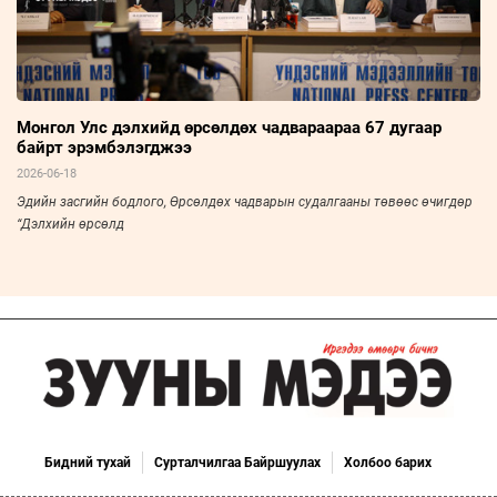
Монгол Улс дэлхийд өрсөлдөх чадвараараа 67 дугаар
байрт эрэмбэлэгджээ
2026-06-18
Эдийн засгийн бодлого, Өрсөлдөх чадварын судалгааны төвөөс өчигдөр
“Дэлхийн өрсөлд
Бидний тухай
Сурталчилгаа Байршуулах
Холбоо барих