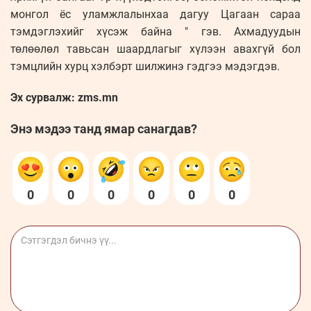
монгол ёс уламжлалынхаа дагуу Цагаан сараа
тэмдэглэхийг хүсэж байна " гэв. Ахмадуудын
төлөөлөл тавьсан шаардлагыг хүлээн авахгүй бол
тэмцлийн хурц хэлбэрт шилжинэ гэдгээ мэдэгдэв.
Эх сурвалж: zms.mn
Энэ мэдээ танд ямар санагдав?
0
0
0
0
0
0