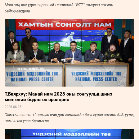
Монголд анх удаа ширээний теннисний “WTT” тэмцээн зохион
байгуулагдана
Т.Баярхүү: Манай нам 2028 оны сонгуульд шинэ
мөнгөний бодлогоо оролцоно
2026-06-23
“Хамтын сонголт” намаас өчигдөр хэвлэлийн бага хурал зохион байгуулж,
намынхаа үзэл баримтла