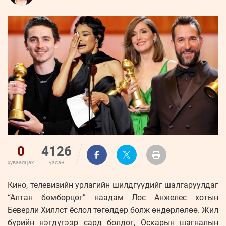
ҮНДЭСНИЙ
ВИДЕО
Бизнес
ФОТО
МЭДЭЭЛЛИЙН
хөгжил
ZUUNII
ТӨВ
Leaderships
УРЛАГ
MEDEE
forum
Бүртгүүлэх
WEEKLY
Нэвтрэх
0
4126
хуваалцах
үзсэн
Кино, телевизийн урлагийн шилдгүүдийг шалгаруулдаг
“Алтан бөмбөрцөг” наадам Лос Анжелес хотын
Беверли Хиллст ёслол төгөлдөр болж өндөрлөлөө. Жил
бүрийн нэгдүгээр сард болдог, Оскарын шагналын