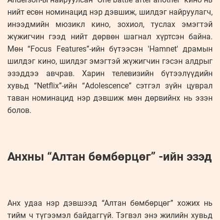
нийт есөн номинацид нэр дэвшиж, шилдэг найруулагч,
инээдмийн мюзикл кино, зохиол, туслах эмэгтэй
жүжигчин гээд нийт дөрвөн шагнал хүртсэн байна.
Мөн “Focus Features”-ийн бүтээсэн 'Hamnet' драмын
шилдэг кино, шилдэг эмэгтэй жүжигчин гэсэн алдрыг
эзэддээ авчрав. Харин телевизийн бүтээлүүдийн
хувьд “Netflix”-ийн “Adolescence” сэтгэл зүйн цуврал
таван номинацид нэр дэвшиж мөн дөрвийнх нь эзэн
болов.
Анхны “Алтан бөмбөрцөг” -ийн эзэд
Анх удаа нэр дэвшээд “Алтан бөмбөрцөг” хожих нь
тийм ч түгээмэл байдаггүй. Тэгвэл энэ жилийн хувьд