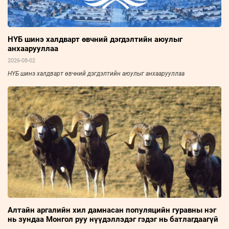
НҮБ шинэ халдварт өвчний дэгдэлтийн аюулыг
анхаарууллаа
2026-08-02
НҮБ шинэ халдварт өвчний дэгдэлтийн аюулыг анхаарууллаа
Алтайн аргалийн хил дамнасан популяцийн гуравны нэг
нь зундаа Монгол руу нүүдэллэдэг гэдэг нь батлагдаагүй