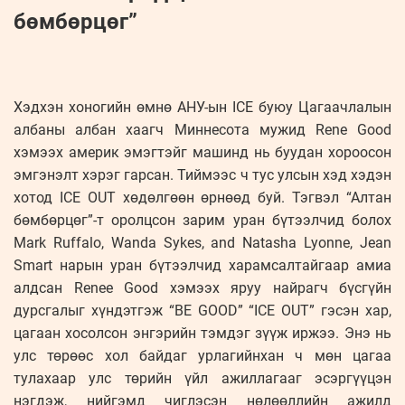
бөмбөрцөг”
Хэдхэн хоногийн өмнө АНУ-ын ICE буюу Цагаачлалын
албаны албан хаагч Миннесота мужид Rene Good
хэмээх америк эмэгтэйг машинд нь буудан хороосон
эмгэнэлт хэрэг гарсан. Тиймээс ч тус улсын хэд хэдэн
хотод ICE OUT хөдөлгөөн өрнөөд буй. Тэгвэл “Алтан
бөмбөрцөг”-т оролцсон зарим уран бүтээлчид болох
Mark Ruffalo, Wanda Sykes, and Natasha Lyonne, Jean
Smart нарын уран бүтээлчид харамсалтайгаар амиа
алдсан Renee Good хэмээх яруу найрагч бүсгүйн
дурсгалыг хүндэтгэж “BE GOOD” “ICE OUT” гэсэн хар,
цагаан хосолсон энгэрийн тэмдэг зүүж иржээ. Энэ нь
улс төрөөс хол байдаг урлагийнхан ч мөн цагаа
тулахаар улс төрийн үйл ажиллагааг эсэргүүцэн
нэгдэж, нийгэмд чиглэсэн нөлөөллийн ажилд