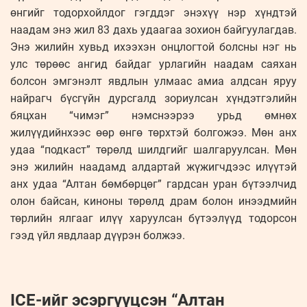
өнгийг тодорхойлдог гэгддэг энэхүү нэр хүндтэй
наадам энэ жил 83 дахь удаагаа зохион байгуулагдав.
Энэ жилийн хувьд ихээхэн онцлогтой болсны нэг нь
улс төрөөс ангид байдаг урлагийн наадам саяхан
болсон эмгэнэлт явдлын улмаас амиа алдсан яруу
найрагч бүсгүйн дурсгалд зориулсан хүндэтгэлийн
бяцхан “чимэг” нэмснээрээ урьд өмнөх
жилүүдийнхээс өөр өнгө төрхтэй болгожээ. Мөн анх
удаа “подкаст” төрөлд шилдгийг шалгаруулсан. Мөн
энэ жилийн наадамд алдартай жүжигчдээс илүүтэй
анх удаа “Алтан бөмбөрцөг” гардсан уран бүтээлчид
олон байсан, киноны төрөлд драм болон инээдмийн
төрлийн ялгааг илүү харуулсан бүтээлүүд тодорсон
гээд үйл явдлаар дүүрэн болжээ.
ICE-ийг эсэргүүцсэн “Алтан