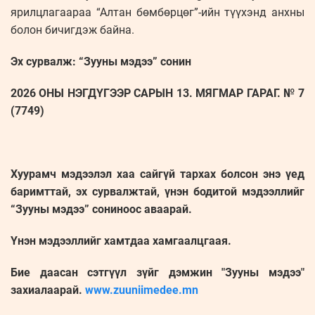
ярилцлагаараа “Алтан бөмбөрцөг”-ийн түүхэнд анхны
болон бичигдэж байна.
Эх сурвалж: “Зууны мэдээ” сонин
2026 ОНЫ НЭГДҮГЭЭР САРЫН 13. МЯГМАР ГАРАГ. № 7
(7749)
Хуурамч мэдээлэл хаа сайгүй тархах болсон энэ үед
баримттай, эх сурвалжтай, үнэн бодитой мэдээллийг
“Зууны мэдээ” сониноос аваарай.
Үнэн мэдээллийг хамтдаа хамгаалцгаая.
Бие даасан сэтгүүл зүйг дэмжин "Зууны мэдээ"
захиалаарай.
www.zuuniimedee.mn