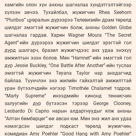
хамгийн олон хүн анхны шагналаа хүндэтгэлтэйгээр
хүлээн авчээ. Тухайлбал, жүжигчин Rhea Seehorn
“Pluribus” цувралын дүрээрээ Телевизийн драм төрөлд
шилдэг эмэгтэй жүжигчин болж, анхны Golden Globe
шагналаа гардав. Харин Wagner Moura “The Secret
Agent”-ийн дүрээрээ жүжигчин шилдэг эрэгтэй гол
дүрд шалгарч, бразил жүжигчдээс анх удаа энэхүү
амжилтын эзэн болов. Мөн “Hamnet”-ийн эмэгтэй гол
дүр Jessie Buckley, “One Battle After Another”-ийн туслах
эмэгтэй жүжигчин Teyana Taylor нар анхдагчид
байлаа. Түүнчлэн энэ жилийн гайхалтай амжилттай
уран бүтээлчдийн нэгээр Timothée Chalamet тодров.
“Marty Supreme” инээдмийн кинонд теннисчин
залуугийн дүр бүтээсэн тэрээр George Clooney,
Leobardo Di Caprio нарын алдартнуудыг ялж анхны
“Алтан бөмбөрцөг”-өө авсан юм. Мөн энэ жил анх удаа
нэмэгдсэн шилдэг подкаст төрөлд жүжигчин,
комедиан Amy Poehler “Good Hang with Amy Poehler”