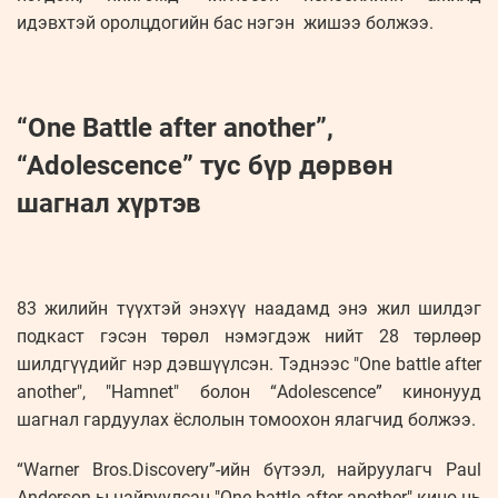
идэвхтэй оролцдогийн бас нэгэн жишээ болжээ.
“One Battle after another”,
“Adolescence” тус бүр дөрвөн
шагнал хүртэв
83 жилийн түүхтэй энэхүү наадамд энэ жил шилдэг
подкаст гэсэн төрөл нэмэгдэж нийт 28 төрлөөр
шилдгүүдийг нэр дэвшүүлсэн. Тэднээс "One battle after
another", "Hamnet" болон “Adolescence” кинонууд
шагнал гардуулах ёслолын томоохон ялагчид болжээ.
“Warner Bros.Discovery”-ийн бүтээл, найруулагч Paul
Anderson-ы найруулсан "One battle after another" кино нь