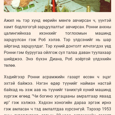
Ажил нь тэр хүнд өөрийн мөнгө авчирсан ч, үүнтэй
хамт бодлогогүй зарцуулалтыг авчирсан. Ронни анхны
цалингийнхаа ихэнхийг тоглоомын машинд
зарцуулсан гэж Роб хэлэв. Тэр үлдсэнийг нь шар
айрганд зарцуулдаг. Тэр хүний ​​донтолт илчлэгдэх үед
Ронни гэм буруугаа ойлгож сул талаа даван туулахаар
шийджээ. Энэ бүхэн Диана, Роб хоёртой үлдэхийн
төлөө.
Хэдийгээр Ронни асрамжийн газарт өссөн ч эцэг
эхтэй байжээ. Нэгэн өдөр түүнийг найман настай
байхад нь ээж аав нь түүнийг танихгүй хүний ​​машинд
хүргэж өгөөд "Чи богино хугацааны амралтаар яваад
ир" гэж хэлжээ. Хэдхэн хоногийн дараа эргэж ирнэ
гэж амласан ч тэд амлалтдаа хүрсэнгүй. Тэрээр 1953