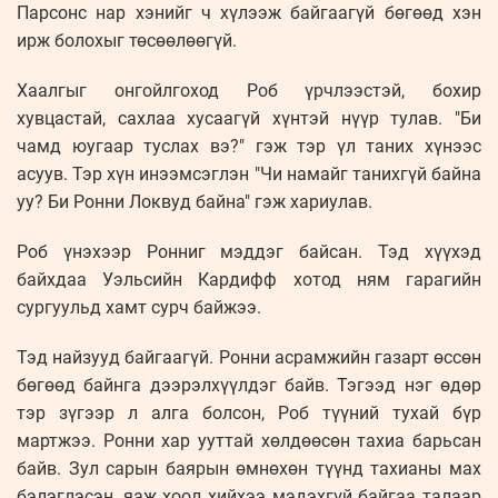
Парсонс нар хэнийг ч хүлээж байгаагүй бөгөөд хэн
ирж болохыг төсөөлөөгүй.
Хаалгыг онгойлгоход Роб үрчлээстэй, бохир
хувцастай, сахлаа хусаагүй хүнтэй нүүр тулав. "Би
чамд юугаар туслах вэ?" гэж тэр үл таних хүнээс
асуув. Тэр хүн инээмсэглэн "Чи намайг танихгүй байна
уу? Би Ронни Локвуд байна" гэж хариулав.
Роб үнэхээр Ронниг мэддэг байсан. Тэд хүүхэд
байхдаа Уэльсийн Кардифф хотод ням гарагийн
сургуульд хамт сурч байжээ.
Тэд найзууд байгаагүй. Ронни асрамжийн газарт өссөн
бөгөөд байнга дээрэлхүүлдэг байв. Тэгээд нэг өдөр
тэр зүгээр л алга болсон, Роб түүний тухай бүр
мартжээ. Ронни хар ууттай хөлдөөсөн тахиа барьсан
байв. Зул сарын баярын өмнөхөн түүнд тахианы мах
бэлэглэсэн, яаж хоол хийхээ мэдэхгүй байгаа талаар