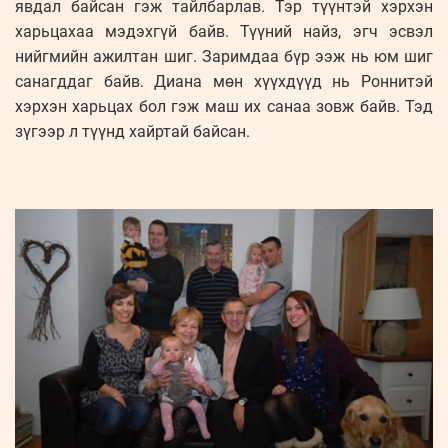
явдал байсан гэж тайлбарлав. Тэр түүнтэй хэрхэн
харьцахаа мэдэхгүй байв. Түүний найз, эгч эсвэл
нийгмийн ажилтан шиг. Заримдаа бүр ээж нь юм шиг
санагддаг байв. Диана мөн хүүхдүүд нь Роннитэй
хэрхэн харьцах бол гэж маш их санаа зовж байв. Тэд
зүгээр л түүнд хайртай байсан.