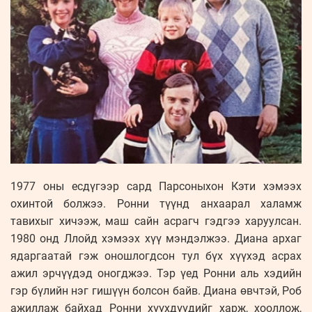
1977 оны есдүгээр сард Парсоныхон Кэти хэмээх
охинтой болжээ. Ронни түүнд анхаарал халамж
тавихыг хичээж, маш сайн асрагч гэдгээ харуулсан.
1980 онд Ллойд хэмээх хүү мэндэлжээ. Диана архаг
ядаргаатай гэж оношлогдсон тул бүх хүүхэд асрах
ажил эрчүүдэд оногджээ. Тэр үед Ронни аль хэдийн
гэр бүлийн нэг гишүүн болсон байв. Диана өвчтэй, Роб
ажиллаж байхад Ронни хүүхдүүдийг харж, хооллож,