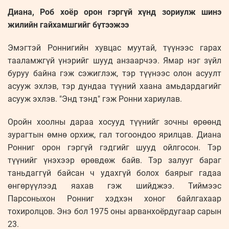
Диана, Роб хоёр орон гэргүй хүнд зориулж шинэ
жилийн гайхамшгийг бүтээжээ
Эмэгтэй Роннигийн хувцас муутай, түүнээс гарах
тааламжгүй үнэрийг шууд анзаарчээ. Ямар нэг зүйл
буруу байна гэж сэжиглэж, тэр түүнээс олон асуулт
асууж эхлэв, тэр дундаа түүний хаана амьдардагийг
асууж эхлэв. "Энд тэнд" гэж Ронни хариулав.
Оройн хоолны дараа хосууд түүнийг зочны өрөөнд
зурагтын өмнө орхиж, гал тогоондоо ярилцав. Диана
Ронниг орон гэргүй гэдгийг шууд ойлгосон. Тэр
түүнийг үнэхээр өрөвдөж байв. Тэр залууг бараг
таньдаггүй байсан ч удахгүй болох баярыг гадаа
өнгөрүүлээд яахав гэж шийджээ. Тиймээс
Парсоныхон Ронниг хэдхэн хоног байлгахаар
тохиролцов. Энэ бол 1975 оны арванхоёрдугаар сарын
23.