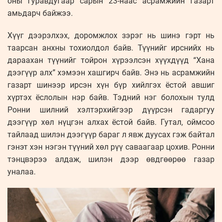
оны гуравдугаар сарын 23-наас асрамжийн газарт
амьдарч байжээ.
Хүүг дээрэлхэх, доромжлох зэрэг нь шинэ гэрт нь
таарсан анхны тохиолдол байв. Түүнийг ирснийх нь
дараахан түүнийг тойрон хүрээлсэн хүүхдүүд “Хана
дээгүүр алх” хэмээн хашгирч байв. Энэ нь асрамжийн
газарт шинээр ирсэн хүн бүр хийлгэх ёстой авшиг
хүртэх ёслолын нэр байв. Тэдний нэг болохын тулд
Ронни шилний хэлтэрхийгээр дүүрсэн гадаргуу
дээгүүр хөл нүцгэн алхах ёстой байв. Гутал, оймсоо
тайлаад шилэн дээгүүр бараг л явж дуусах гэж байтал
гэнэт хэн нэгэн түүний хөл рүү саваагаар цохив. Ронни
тэнцвэрээ алдаж, шилэн дээр өвдгөөрөө газар
уналаа.