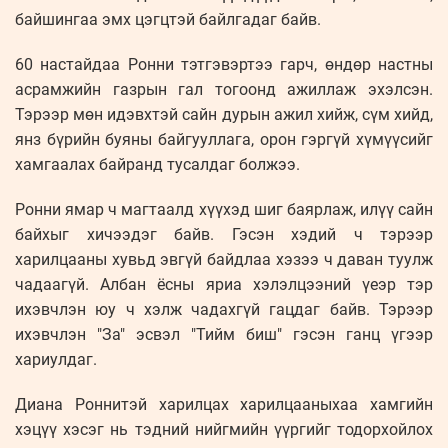
байшингаа эмх цэгцтэй байлгадаг байв.
60 настайдаа Ронни тэтгэвэртээ гарч, өндөр настны
асрамжийн газрын гал тогоонд ажиллаж эхэлсэн.
Тэрээр мөн идэвхтэй сайн дурын ажил хийж, сүм хийд,
янз бүрийн буяны байгууллага, орон гэргүй хүмүүсийг
хамгаалах байранд тусалдаг болжээ.
Ронни ямар ч магтаалд хүүхэд шиг баярлаж, илүү сайн
байхыг хичээдэг байв. Гэсэн хэдий ч тэрээр
харилцааны хувьд эвгүй байдлаа хэзээ ч даван туулж
чадаагүй. Албан ёсны яриа хэлэлцээний үеэр тэр
ихэвчлэн юу ч хэлж чадахгүй гацдаг байв. Тэрээр
ихэвчлэн "За" эсвэл "Тийм биш" гэсэн ганц үгээр
хариулдаг.
Диана Роннитэй харилцах харилцааныхаа хамгийн
хэцүү хэсэг нь тэдний нийгмийн үүргийг тодорхойлох