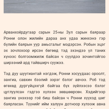
Арванхоёрдугаар сарын 25-ны Зул сарын баяраар
Ронни олон жилийн дараа анх удаа жинхэнэ гэр
бүлийн баярын уур амьсгалыг мэдэрсэн. Робын эцэг
эх зочлохоор ирсэн бөгөөд тэд эхэндээ үл таних
хүнээс болгоомжилж байсан ч сүүлдээ зочинтойгоо
ширээний ард тайвширч суужээ.
Тэд дуу шуугиантай нэгдэж, Ронни хосуудаас ороолт,
зангиа, савхин бээлий зэрэг бэлэг авчээ. Роб тэд
өгөхөд дургүйцэхгүй байгаа бүх зүйлээсээ бэлэг
цуглуулсан гэдгээ хүлээн зөвшөөрсөн. Хэдийгээр
зангиа үнэхээр гоё биш байсан ч Ронни хүүхэд шиг
баярласан. Түүнийг ийм халуун дотноор хүлээж авна