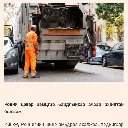
Ронни цэвэр цэмцгэр байдлынхаа ачаар ажилтай
болжээ
Ийнхүү Роннигийн шинэ амьдрал эхэлжээ. Хэдийгээр