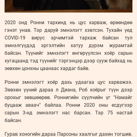
2020 онд Ронни тархинд нь цус харваж, өрөөндөө
гэнэт унав. Тэр даруй эмнэлэгт хэвтсэн. Тухайн үед
COVID-19 вирус эрчимтэй тархаж байсан тул
эмнэлгүүдэд эргэлтийн хатуу дүрэм журамтай
байсан. Түүнийг эмнэлэгт өнгөрүүлсэн хоёр сарын
хугацаанд тэд түүнийг тэргэнцэр дээр сууж байхад нь
зөвхөн цонхны цаанаас хардаг байв.
Ронни эмнэлэгт хоёр дахь удаагаа цус харважээ.
Зөвхөн үүний дараа л Диана, Роб хоёрыг түүн дээр
орохыг зөвшөөрөв. Роннигийн сүүлчийн үг "Намайг
буцааж аваач" байлаа. Ронни 2020 оны есдүгээр
сарын 3-нд эмнэлэгт нас барсан. Тэр 75 настай
байсан.
Гурав хоногийн дараа Парсоны хаалгыг дахин тогшив.