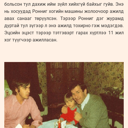
больсон тул дахиж ийм зүйл хийхгүй байхыг гуйв. Энэ
нь хосуудад Ронниг хогийн машины жолоочоор ажилд
авах санааг төрүүлсэн. Тэрээр Ронниг дэг журамд
дуртай тул зүгээр л энэ ажилд тохирно гэж мэдэгдэв.
Эцсийн эцэст тэрээр тэтгэвэрт гарах хүртлээ 11 жил
хог түүгчээр ажилласан.