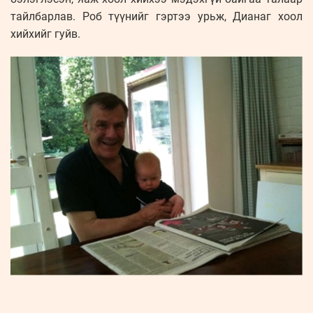
тайлбарлав. Роб түүнийг гэртээ урьж, Дианаг хоол
хийхийг гуйв.