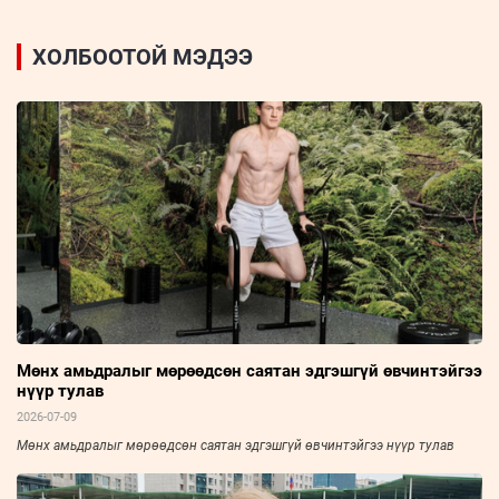
ХОЛБООТОЙ МЭДЭЭ
Мөнх амьдралыг мөрөөдсөн саятан эдгэшгүй өвчинтэйгээ
нүүр тулав
2026-07-09
Мөнх амьдралыг мөрөөдсөн саятан эдгэшгүй өвчинтэйгээ нүүр тулав