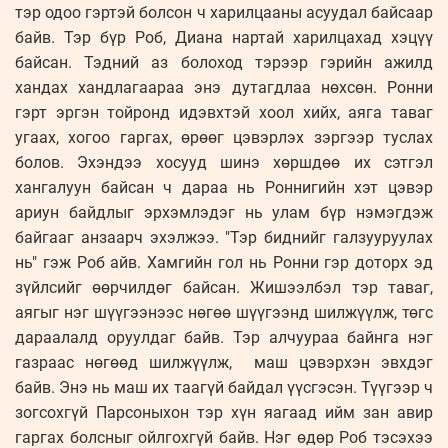
тэр одоо гэртэй болсон ч харилцааны асуудал байсаар
байв. Тэр бүр Роб, Диана нартай харилцахад хэцүү
байсан. Тэдний аз болоход тэрээр гэрийн ажилд
хандах хандлагаараа энэ дутагдлаа нөхсөн. Ронни
гэрт эргэн тойронд идэвхтэй хоол хийх, аяга таваг
угаах, хогоо гаргах, өрөөг цэвэрлэх зэргээр туслах
болов. Эхэндээ хосууд шинэ хөршдөө их сэтгэл
хангалуун байсан ч дараа нь Роннигийн хэт цэвэр
ариун байдлыг эрхэмлэдэг нь улам бүр нэмэгдэж
байгааг анзаарч эхэлжээ. "Тэр биднийг галзууруулах
нь" гэж Роб айв. Хамгийн гол нь Ронни гэр доторх эд
зүйлсийг өөрчилдөг байсан. Жишээлбэл тэр таваг,
аягыг нэг шүүгээнээс нөгөө шүүгээнд шилжүүлж, төгс
дараалалд оруулдаг байв. Тэр алчуураа байнга нэг
газраас нөгөөд шилжүүлж, маш цэвэрхэн эвхдэг
байв. Энэ нь маш их таагүй байдал үүсгэсэн. Түүгээр ч
зогсохгүй Парсоныхон тэр хүн яагаад ийм зан авир
гаргах болсныг ойлгохгүй байв. Нэг өдөр Роб тэсэхээ