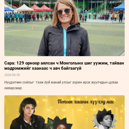
Сара: 129 орноор аялсан ч Монголынх шиг уужим, тайван
мэдрэмжийг хаанаас ч авч байгаагүй
2026-06-30
Нүүдэлчин соёлыг тээж буй манай улсыг зорин ирэх жуулчдын цуваа
хөвөрсөөр.