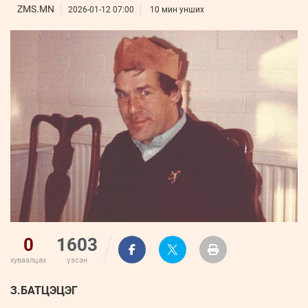
ҮНДЭСНИЙ
ВИДЕО
ZMS.MN
Бизнес
2026-01-12 07:00
10 мин унших
ФОТО
МЭДЭЭЛЛИЙН
хөгжил
ZUUNII
ТӨВ
Leaderships
УРЛАГ
MEDEE
forum
Бүртгүүлэх
WEEKLY
Нэвтрэх
0
1603
хуваалцах
үзсэн
З.БАТЦЭЦЭГ