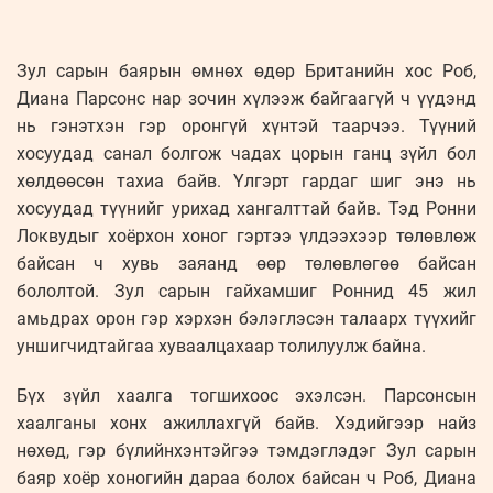
Зул сарын баярын өмнөх өдөр Британийн хос Роб,
Диана Парсонс нар зочин хүлээж байгаагүй ч үүдэнд
нь гэнэтхэн гэр оронгүй хүнтэй таарчээ. Түүний
хосуудад санал болгож чадах цорын ганц зүйл бол
хөлдөөсөн тахиа байв. Үлгэрт гардаг шиг энэ нь
хосуудад түүнийг урихад хангалттай байв. Тэд Ронни
Локвудыг хоёрхон хоног гэртээ үлдээхээр төлөвлөж
байсан ч хувь заяанд өөр төлөвлөгөө байсан
бололтой. Зул сарын гайхамшиг Роннид 45 жил
амьдрах орон гэр хэрхэн бэлэглэсэн талаарх түүхийг
уншигчидтайгаа хуваалцахаар толилуулж байна.
Бүх зүйл хаалга тогшихоос эхэлсэн. Парсонсын
хаалганы хонх ажиллахгүй байв. Хэдийгээр найз
нөхөд, гэр бүлийнхэнтэйгээ тэмдэглэдэг Зул сарын
баяр хоёр хоногийн дараа болох байсан ч Роб, Диана