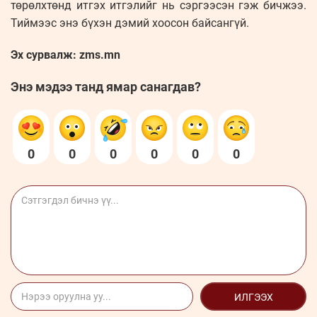
төрөлхтөнд итгэх итгэлийг нь сэргээсэн гэж бичжээ.
Тиймээс энэ бүхэн дэмий хоосон байсангүй.
Эх сурвалж: zms.mn
Энэ мэдээ танд ямар санагдав?
0
0
0
0
0
0
ИЛГЭЭХ