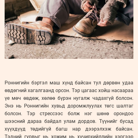
Роннигийн бэртэл маш хүнд байсан тул дөрвөн удаа
өвдөгний хагалгаанд орсон. Тэр цагаас хойш насаараа
үе мөч өвдөж, хөлөө бүрэн нугалж чадахгүй болсон.
Энэ нь Роннигийн хувьд доромжлуулах төгс шалтаг
болсон. Тэр стрессээс болж нэг шөнө орондоо
шээсний дараа байдал улам дордов. Түүнийг бусад
хүүхдүүд төдийгүй багш нар дээрэлхэж байсан.
Тэдний гурвыг нь хожим нь хүчирхийллийн хэргээр