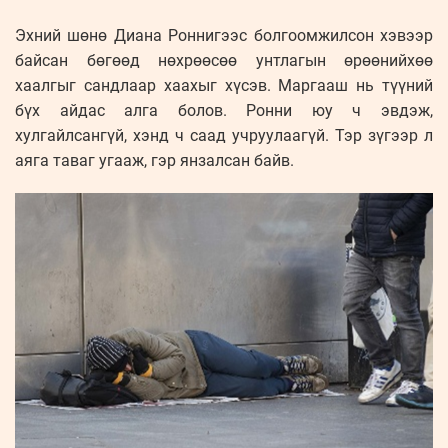
Эхний шөнө Диана Роннигээс болгоомжилсон хэвээр
байсан бөгөөд нөхрөөсөө унтлагын өрөөнийхөө
хаалгыг сандлаар хаахыг хүсэв. Маргааш нь түүний
бүх айдас алга болов. Ронни юу ч эвдэж,
хулгайлсангүй, хэнд ч саад учруулаагүй. Тэр зүгээр л
аяга таваг угааж, гэр янзалсан байв.