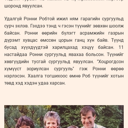
шоронд явуулсан.
Удалгүй Ронни Робтой ижил ням гарагийн сургуульд
сурч эхлэв. Гэхдээ тэнд ч гэсэн түүнийг зөвхөн шоолж
байсан. Ронни өөрийн бүлэгт асрамжийн газрын
дүрэмт хувцас өмссөн цорын ганц хүн байв. Түүнд
бусад хүүхдүүдтэй харилцахад хэцүү байсан. 11
настайдаа Ронни сургуульд явахаа больсон. Түүнийг
хөвгүүдийн тусгай сургуульд явуулсан. "Хоцрогдсон
хүмүүст зориулсан сургууль" гэж Ронни өөрөө
нэрлэсэн. Хаалга тогшихоос өмнө Роб түүнийг хотын
төвд хэд хэдэн удаа харсан.