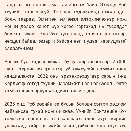
Тэнд нэгэн настай эмэгтэй зогсож байв. Эхлээд Роб
түүнийг таньсангүй. Тэр нэг гудамжинд амьдардаг
болж таарав. Эмэгтэй эмгэнэл илэрхийлэхээр ирж,
Ронни долоо хоног бүр хогоо гаргахад нь тусалдаг
байсан гэжээ. Энэ бүх хугацаанд тэрээр цаг агаар,
нөхцөл байдал ямар ч байсан нэг ч удаа "хариуцлага"
алдаагүй юм.
Ронни бүх хадгаламжаа буюу ойролцоогоор 26,000
фунт стерлингээ орон гэргүй хүмүүсийг дэмжих төвд
хандивлажээ. 2022 оны арванхоёрдугаар сарын 1-нд
Кардифф хотод түүний нэрэмжит The Lockwood Centre
хэмээх шинэ эрүүл мэндийн төв нээгдэв.
2025 онд Роб өөрийн ер бусын боловч сэтгэл хөдлөм
найзынхаа тухай ном бичжээ. Үүнийг Британийн бүх
томоохон сонин магтан сайшааж, олон зуун жирийн
уншигчид хайр логикийг ялан дийлсэн энэ түүх хүн