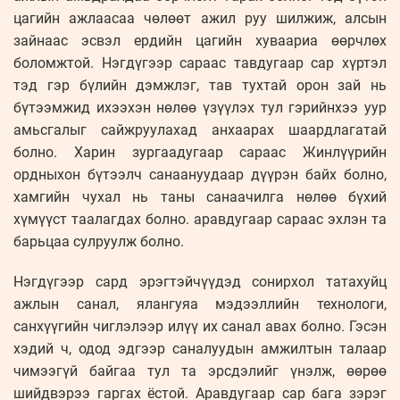
цагийн ажлаасаа чөлөөт ажил руу шилжиж, алсын
зайнаас эсвэл ердийн цагийн хуваариа өөрчлөх
боломжтой. Нэгдүгээр сараас тавдугаар сар хүртэл
тэд гэр бүлийн дэмжлэг, тав тухтай орон зай нь
бүтээмжид ихээхэн нөлөө үзүүлэх тул гэрийнхээ уур
амьсгалыг сайжруулахад анхаарах шаардлагатай
болно. Харин зургаадугаар сараас Жинлүүрийн
ордныхон бүтээлч санаануудаар дүүрэн байх болно,
хамгийн чухал нь таны санаачилга нөлөө бүхий
хүмүүст таалагдах болно. аравдугаар сараас эхлэн та
барьцаа сулруулж болно.
Нэгдүгээр сард эрэгтэйчүүдэд сонирхол татахуйц
ажлын санал, ялангуяа мэдээллийн технологи,
санхүүгийн чиглэлээр илүү их санал авах болно. Гэсэн
хэдий ч, одод эдгээр саналуудын амжилтын талаар
чимээгүй байгаа тул та эрсдэлийг үнэлж, өөрөө
шийдвэрээ гаргах ёстой. Аравдугаар сар бага зэрэг