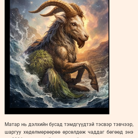
Матар нь дэлхийн бусад тэмдгүүдтэй тэсвэр тэвчээр,
шаргуу хөдөлмөрөөрөө өрсөлдөж чаддаг бөгөөд энэ