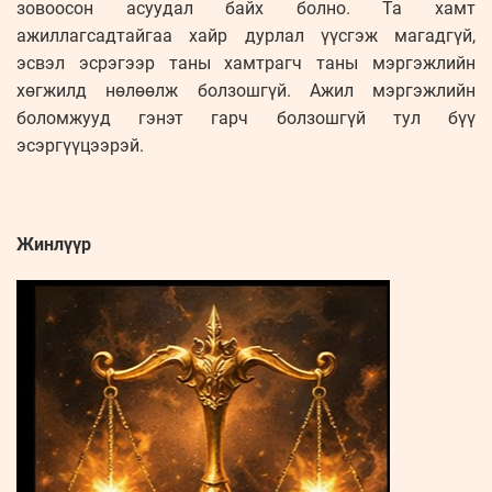
зовоосон асуудал байх болно. Та хамт
ажиллагсадтайгаа хайр дурлал үүсгэж магадгүй,
эсвэл эсрэгээр таны хамтрагч таны мэргэжлийн
хөгжилд нөлөөлж болзошгүй. Ажил мэргэжлийн
боломжууд гэнэт гарч болзошгүй тул бүү
эсэргүүцээрэй.
Жинлүүр