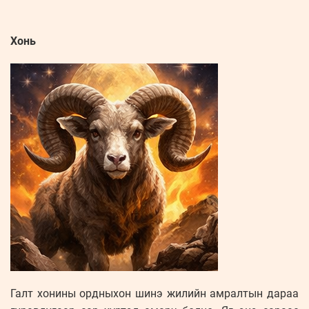
Хонь
Галт хонины ордныхон шинэ жилийн амралтын дараа