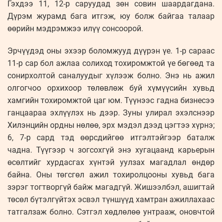
Гэхдээ 11, 12-р саруудад зөн совин шаардагдана.
Дүрэм журамд бага итгэж, юу болж байгаа талаар
өөрийн мэдрэмжээ илүү сонсоорой.
Эрчүүдэд оны эхээр боломжууд дүүрэн үе. 1-р сараас
11-р сар бол ажлаа солиход тохиромжтой үе бөгөөд та
сонирхолтой саналуудыг хүлээж болно. Энэ нь ажил
олгогчоо орхихоор төлөвлөж буй хүмүүсийн хувьд
хамгийн тохиромжтой цаг юм. Түүнээс гадна бизнесээ
ганцаараа эхлүүлэх нь дээр. Зуны улирал эхэлснээр
Хилэнцийн ордны нөлөө, эрх мэдэл дээд цэгтээ хүрнэ;
6, 7-р сард тэд өөрсдийгөө итгэлтэйгээр баталж
чадна. Түүгээр ч зогсохгүй энэ хугацаанд карьерын
өсөлтийг хурдасгах хүнтэй уулзах магадлал өндөр
байна. Оны төгсгөл ажил тохиролцооны хувьд бага
зэрэг тогтворгүй байж магадгүй. Жишээлбэл, ашигтай
төсөл бүтэлгүйтэх эсвэл түншүүд хамтран ажиллахаас
татгалзаж болно. Сэтгэл хөдлөлөө унтрааж, оновчтой