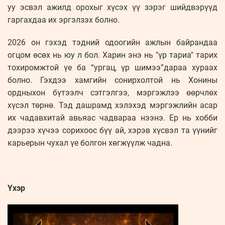
уу эсвэл ажилд орохыг хүсэх үү зэрэг шийдвэрүүд
гаргахдаа их эргэлзэх болно.
2026 он гэхэд тэдний одоогийн ажлын байрандаа
огцом өсөх нь юу л бол. Харин энэ нь "үр тариа" тарих
тохиромжтой үе ба “ургац, үр шимээ”дараа хураах
болно. Гэхдээ хамгийн сонирхолтой нь Хонины
ордныхон бүтээлч сэтгэлгээ, мэргэжлээ өөрчлөх
хүсэл төрнө. Тэд дашрамд хэлэхэд мэргэжлийн асар
их чадавхитай авьяас чадвараа нээнэ. Ер нь хобби
дээрээ хүчээ сорихоос бүү ай, хэрэв хүсвэл та үүнийг
карьерын чухал үе болгон хөгжүүлж чадна.
Үхэр