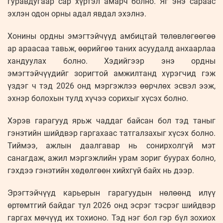
гуравдугаар сар хүртэл амарч болно. Яг энэ сараас
эхлэн одон орны адал явдал эхэлнэ.
Хонины ордны эмэгтэйчүүд амбицтай төлөвлөгөөгөө
ар араасаа тавьж, өөрийгөө таних асуудалд анхаарлаа
хандуулах болно. Хэдийгээр энэ ордны
эмэгтэйчүүдийг зоригтой амжилтанд хүрэгчид гэж
үздэг ч тэд 2026 онд мэргэжлээ өөрчлөх эсвэл ээж,
эхнэр болохын тулд хүчээ сорихыг хүсэх болно.
Хэрэв гарагууд ярьж чаддаг байсан бол тэд таныг
гэнэтийн шийдвэр гаргахаас татгалзахыг хүсэх болно.
Тиймээ, ажлын даалгавар нь сонирхолгүй мэт
санагдаж, ажил мэргэжлийн урам зориг буурах болно,
гэхдээ гэнэтийн хөдөлгөөн хийхгүй байх нь дээр.
Эрэгтэйчүүд карьерын гарагуудын нөлөөнд илүү
өртөмтгий байдаг тул 2026 онд эсрэг тэсрэг шийдвэр
гаргах мөчүүд их тохионо. Тэд нэг бол гэр бүл зохиох