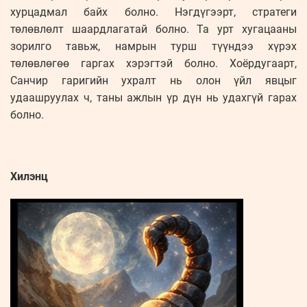
хурцадмал байх болно. Нэгдүгээрт, стратеги
төлөвлөлт шаардлагатай болно. Та урт хугацааны
зорилго тавьж, намрын турш түүндээ хүрэх
төлөвлөгөө гаргах хэрэгтэй болно. Хоёрдугаарт,
Санчир гаригийн ухралт нь олон үйл явцыг
удаашруулах ч, таны ажлын үр дүн нь удахгүй гарах
болно.
Хилэнц