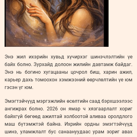
Энэ жил ихэрийн хувьд хүчирхэг шинэчлэлтийн үе
байх болно. Зурхайд долоон жилийн давтамж байдаг.
Энэ нь богино хугацааны цочрол биш, харин ажил,
карьер дахь томоохон хэмжээний өөрчлөлтийн үе юм
гэсэн үг юм.
Эмэгтэйчүүд мэргэжлийн өсөлтийн саад бэрхшээлээс
ангижрах болно. 2026 он ямар ч хязгаарлалт хориг
байхгүй бөгөөд ажилтай холбоотой аливаа оролдлого
маш бүтэмжтэй байна. Ихрийн ордны эмэгтэйчүүд
шинэ, уламжлалт бус санаануудаас урам зориг авах