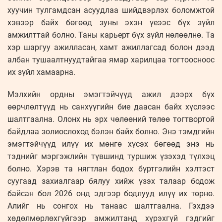
хуучин тулгамдсан асуудлаа шийдвэрлэх боломжтой
хэвээр байх бөгөөд зуны эхэн үеээс бүх зүйл
амжилттай болно. Таны карьерт бүх зүйл нөлөөлнө. Та
хэр шаргуу ажилласан, хамт ажиллагсад болон дээд
албан тушаалтнуудтайгаа ямар харилцаа тогтоосноос
их зүйл хамаарна.
Мэлхийн ордны эмэгтэйчүүд ажил дээрх бүх
өөрчлөлтүүд нь санхүүгийн бие даасан байх хүслээс
шалтгаална. Олонх нь эрх чөлөөний төлөө тогтвортой
байдлаа золиослоход бэлэн байх болно. Энэ тэмдгийн
эмэгтэйчүүд илүү их мөнгө хүсэх бөгөөд энэ нь
тэднийг мэргэжлийн түвшинд туршиж үзэхэд түлхэц
болно. Хэрэв та нягтлан бодох бүртгэлийн хэлтэст
суугаад захиалгаар бялуу хийж үзэх талаар бодож
байсан бол 2026 онд эдгээр бодлууд илүү их төрнө.
Алийг нь сонгох нь танаас шалтгаална. Гэхдээ
хөдөлмөрлөхгүйгээр амжилтанд хүрэхгүй гэдгийг