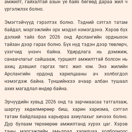
амжилт, гайхалтай азын үе байх бөгөөд дараа жил ч
үргэлжлэх болно.
Эмэгтэйчүүд гэрэлтэх болно. Тэдний сэтгэл татам
байдал, мэргэжлийн эрх мэдэл нэмэгдэнэ. Хэрэв бүх
дэлхий тайз бол 2026 онд Арслангийн ордныхон
тайзан дээр гарах болно. Бүх нүд тэдэн дээр төвлөрч,
үзэгчид үнэнч байна. Удирдлага нь дэмжиж,
санаачлагыг сайшааж, туршилт амжилттай болсон нь
ахиц дэвшил гаргах төгс жил юм. Энэ жилийн
Арслангийн ордонд харилцааны ач холбогдол
нэмэгдэж байна. Түншийнхээ ачаар албан тушаал
ахих магадлал өндөр байна.
Эрчүүдийн хувьд 2026 онд та зарчмаасаа татгалзаж,
шаргуу хөдөлмөрөөр биш, харин харизма, сэтгэл
татам байдлаараа карьераа ахиулахыг хичээх болно.
Дур булаам төрхөөрөө амжилтанд хүрэх цаг. Хэрэв
таны мэргэжлийн амьдрал харилцаа холбооноос