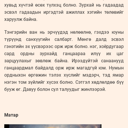
хувьд хүчтэй өсөх түлхэц болно. Зурхай нь гадаадад
эсвэл гадаадын иргэдтэй ажиллах хэтийн төлөвийг
харуулж байна.
Тэнгэрийн ван нь эрчүүдэд нөлөөлнө, гэхдээ юуны
түрүүнд санхүүгийн салбарт. Мөнгө далд эсвэл
гэнэтийн эх үүсвэрээс орж ирж болно. нэг, хоёрдугаар
сард ордны зурхайд ганцаараа илүү их цаг
зарцуулахыг зөвлөж байна. Ирээдүйтэй санаанууд
ганцаардмал байдалд орж ирж магадгүй юм. Нумын
ордныхон өргөжин тэлэх хүслийг мэдэрч, тэд ямар
нэгэн том зүйлийг хүсэх болно. Сэтгэл хөдлөлдөө бүү
бууж өг. Давуу болон сул талуудыг жинлээрэй.
Матар