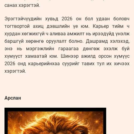
санах хэрэгтэй.
Эрэгтэйчүүдийн хувьд 2026 он бол удаан боловч
тогтвортой ахиц дэвшлийн үе юм. Карьер тийм ч
хурдан хөгжихгүй ч аливаа амжилт нь ирээдүйд үнэлж
баршгүй хөрөнгө оруулалт болно. Дашрамд хэлэхэд,
энэ нь мэргэжлийн гараагаа дөнгөж эхэлж буй
хүмүүст хамаатай юм. Шинээр ажилд орсон хүмүүс
2026 онд карьерийнхаа суурийг тавих тул их хичээх
хэрэгтэй.
Арслан