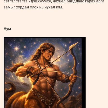
сэтгэлгээгээ идэвхжүүлж, нөхцөл байдлаас гарах арга
замыг хурдан олох нь чухал юм.
Нум