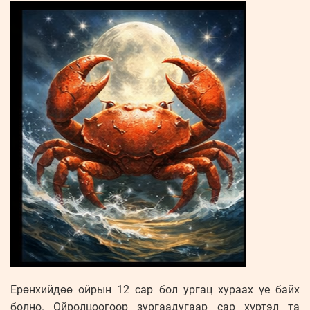
Ерөнхийдөө ойрын 12 сар бол ургац хураах үе байх
болно. Ойролцоогоор зургаадугаар сар хүртэл та