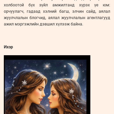
холбоотой бүх зүйл амжилтанд хүрэх үе юм:
орчуулагч, гадаад хэлний багш, элчин сайд, аялал
жуулчлалын блогчид, аялал жуулчлалын агентлагууд
ажил мэргэжлийн дэвшил хүлээж байна.
Ихэр