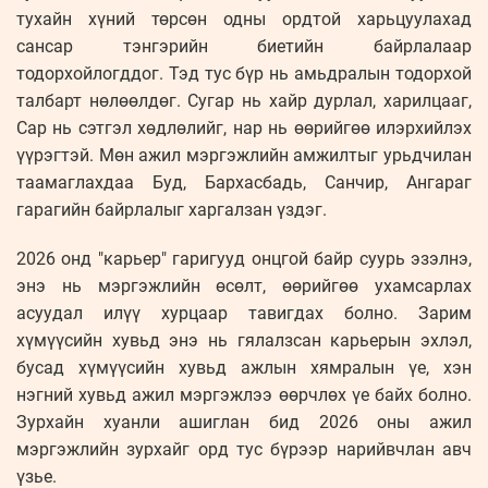
тухайн хүний ​​төрсөн одны ордтой харьцуулахад
сансар тэнгэрийн биетийн байрлалаар
тодорхойлогддог. Тэд тус бүр нь амьдралын тодорхой
талбарт нөлөөлдөг. Сугар нь хайр дурлал, харилцааг,
Сар нь сэтгэл хөдлөлийг, нар нь өөрийгөө илэрхийлэх
үүрэгтэй. Мөн ажил мэргэжлийн амжилтыг урьдчилан
таамаглахдаа Буд, Бархасбадь, Санчир, Ангараг
гарагийн байрлалыг харгалзан үздэг.
2026 онд "карьер" гаригууд онцгой байр суурь эзэлнэ,
энэ нь мэргэжлийн өсөлт, өөрийгөө ухамсарлах
асуудал илүү хурцаар тавигдах болно. Зарим
хүмүүсийн хувьд энэ нь гялалзсан карьерын эхлэл,
бусад хүмүүсийн хувьд ажлын хямралын үе, хэн
нэгний хувьд ажил мэргэжлээ өөрчлөх үе байх болно.
Зурхайн хуанли ашиглан бид 2026 оны ажил
мэргэжлийн зурхайг орд тус бүрээр нарийвчлан авч
үзье.