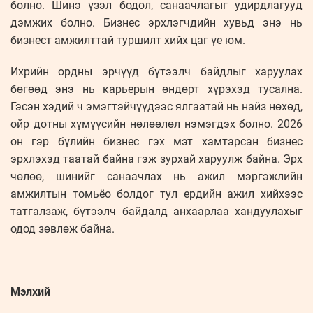
болно. Шинэ үзэл бодол, санаачлагыг удирдлагууд
дэмжих болно. Бизнес эрхлэгчдийн хувьд энэ нь
бизнест амжилттай туршилт хийх цаг үе юм.
Ихрийн ордны эрчүүд бүтээлч байдлыг харуулах
бөгөөд энэ нь карьерын өндөрт хүрэхэд тусална.
Гэсэн хэдий ч эмэгтэйчүүдээс ялгаатай нь найз нөхөд,
ойр дотны хүмүүсийн нөлөөлөл нэмэгдэх болно. 2026
он гэр бүлийн бизнес гэх мэт хамтарсан бизнес
эрхлэхэд таатай байна гэж зурхай харуулж байна. Эрх
чөлөө, шинийг санаачлах нь ажил мэргэжлийн
амжилтын томьёо болдог тул ердийн ажил хийхээс
татгалзаж, бүтээлч байдалд анхаарлаа хандуулахыг
одод зөвлөж байна.
Мэлхий