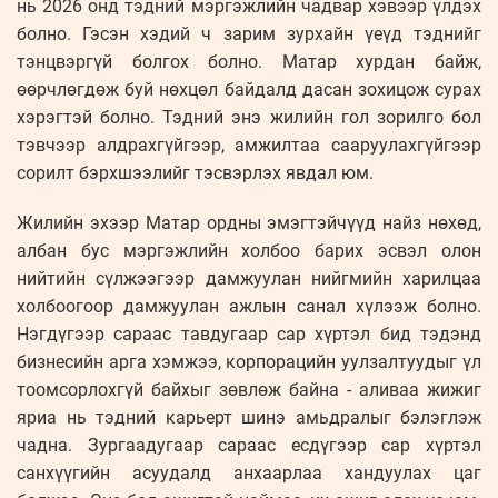
нь 2026 онд тэдний мэргэжлийн чадвар хэвээр үлдэх
болно. Гэсэн хэдий ч зарим зурхайн үеүд тэднийг
тэнцвэргүй болгох болно. Матар хурдан байж,
өөрчлөгдөж буй нөхцөл байдалд дасан зохицож сурах
хэрэгтэй болно. Тэдний энэ жилийн гол зорилго бол
тэвчээр алдрахгүйгээр, амжилтаа сааруулахгүйгээр
сорилт бэрхшээлийг тэсвэрлэх явдал юм.
Жилийн эхээр Матар ордны эмэгтэйчүүд найз нөхөд,
албан бус мэргэжлийн холбоо барих эсвэл олон
нийтийн сүлжээгээр дамжуулан нийгмийн харилцаа
холбоогоор дамжуулан ажлын санал хүлээж болно.
Нэгдүгээр сараас тавдугаар сар хүртэл бид тэдэнд
бизнесийн арга хэмжээ, корпорацийн уулзалтуудыг үл
тоомсорлохгүй байхыг зөвлөж байна - аливаа жижиг
яриа нь тэдний карьерт шинэ амьдралыг бэлэглэж
чадна. Зургаадугаар сараас есдүгээр сар хүртэл
санхүүгийн асуудалд анхаарлаа хандуулах цаг