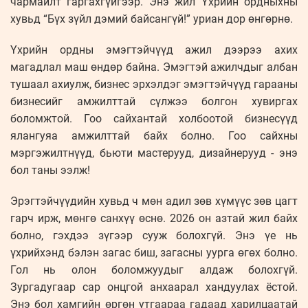
чармайлт гаргахгүйгээр. Энэ жил Үхрийн ордныхны
хувьд “Бүх зүйл дэмий байсангүй!” уриан дор өнгөрнө.
Үхрийн ордны эмэгтэйчүүд ажил дээрээ ахих
магадлал маш өндөр байна. Эмэгтэй ажилчдыг албан
тушаал ахиулж, бизнес эрхэлдэг эмэгтэйчүүд гарааны
бизнесийг амжилттай сүлжээ болгон хувиргах
боломжтой. Гоо сайхантай холбоотой бизнесүүд
ялангуяа амжилттай байх болно. Гоо сайхны
мэргэжилтнүүд, бьюти мастерууд, дизайнерууд - энэ
бол таны ээлж!
Эрэгтэйчүүдийн хувьд ч мөн адил зөв хүмүүс зөв цагт
гарч ирж, мөнгө санхүү өснө. 2026 он азтай жил байх
болно, гэхдээ зүгээр сууж болохгүй. Энэ үе нь
үхрийхэнд бэлэн загас биш, загасны уурга өгөх болно.
Гол нь олон боломжуудыг алдаж болохгүй.
Зургадугаар сар онцгой анхаарал хандуулах ёстой.
Энэ бол хамгийн өргөн утгаараа гадаад харилцаатай