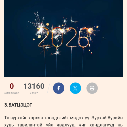
ҮНДЭСНИЙ
ВИДЕО
Бизнес
ФОТО
МЭДЭЭЛЛИЙН
хөгжил
ZUUNII
ТӨВ
Leaderships
УРЛАГ
MEDEE
forum
Бүртгүүлэх
WEEKLY
Нэвтрэх
0
13160
хуваалцах
үзсэн
З.БАТЦЭЦЭГ
Та зурхайг хэрхэн тооцдогийг мэдэх үү. Зурхай бүрийн
хувь тавилантай үйл явдлууд, чиг хандлагууд нь