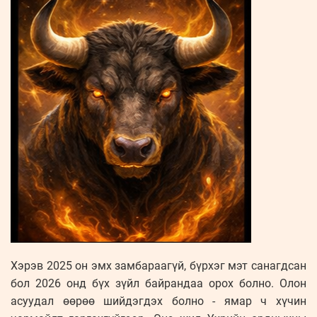
Хэрэв 2025 он эмх замбараагүй, бүрхэг мэт санагдсан
бол 2026 онд бүх зүйл байрандаа орох болно. Олон
асуудал өөрөө шийдэгдэх болно - ямар ч хүчин