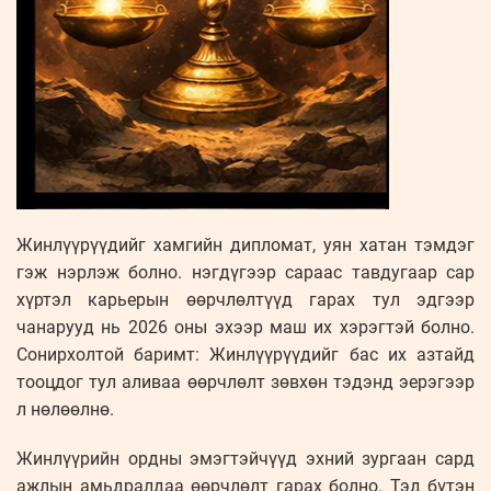
Жинлүүрүүдийг хамгийн дипломат, уян хатан тэмдэг
гэж нэрлэж болно. нэгдүгээр сараас тавдугаар сар
хүртэл карьерын өөрчлөлтүүд гарах тул эдгээр
чанарууд нь 2026 оны эхээр маш их хэрэгтэй болно.
Сонирхолтой баримт: Жинлүүрүүдийг бас их азтайд
тооцдог тул аливаа өөрчлөлт зөвхөн тэдэнд эерэгээр
л нөлөөлнө.
Жинлүүрийн ордны эмэгтэйчүүд эхний зургаан сард
ажлын амьдралдаа өөрчлөлт гарах болно. Тэд бүтэн