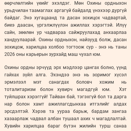
өөрчлөлтийн үеийг эхэлдэг. Мөн Охины ордныхон
урьдчилан таамаглах аргагүй байдалд үнэхээр дургүй
байдаг. Энэ хугацаанд та дасан зохицох чадвартай,
биеэ даасан, үргэлжлүүлэн ажиллах хэрэгтэй. Илүү
сайн, зөөлөн ур чадвараа сайжруулахад анхаарлаа
хандуулаарай. Охины ордныхон, найзууд болж, дасан
зохицож, харилцаа холбоо тогтоож сур - энэ нь таны
2026 оны карьерын зурхайд маш чухал юм.
Охины ордны эрчүүд эрх мэдлээр цангах болно, үүнд
гайхах зүйл алга. Эхэндээ энэ нь зоримог хүсэл
эрмэлзэл мэт санагдах боловч хожим нь
тоталитаризм болон хувирч магадгүй юм. Хэт
туйлшрах хэрэггүй! Тайван бай, тэгэхгүй бол та дарга
нар болон хамт ажиллагсдынхаа итгэлийг алдах
эрсдэлтэй. Хэрэв та уураа барьж, бардам зангаа
хазаарлаж чадвал албан тушаал ахих ч магадлалтай.
Хувийн харилцаа бараг бүтэн жилийн турш санаа