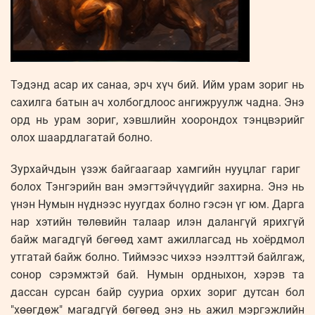
Тэдэнд асар их санаа, эрч хүч бий. Ийм урам зориг нь
сахилга батын ач холбогдлоос ангижруулж чадна. Энэ
орд нь урам зориг, хэвшлийн хоорондох тэнцвэрийг
олох шаардлагатай болно.
Зурхайчдын үзэж байгаагаар хамгийн нууцлаг гариг ​​
болох Тэнгэрийн ван эмэгтэйчүүдийг захирна. Энэ нь
үнэн Нумын нүднээс нуугдах болно гэсэн үг юм. Дарга
нар хэтийн төлөвийн талаар илэн далангүй ярихгүй
байж магадгүй бөгөөд хамт ажиллагсад нь хоёрдмол
утгатай байж болно. Тиймээс чихээ нээлттэй байлгаж,
сонор сэрэмжтэй бай. Нумын ордныхон, хэрэв та
дассан сурсан байр сууриа орхих зориг дутсан бол
"хөөгдөж" магадгүй бөгөөд энэ нь ажил мэргэжлийн