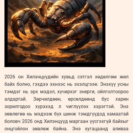
2026 он Хилэнцүүдийн хувьд сэтгэл хөдөлгөм жил
байх болно, гэхдээ эхнээс нь эхэлцгээе. Энэхүү усны
тэмдэг нь эрх мэдэл, хүчирхэг энерги, ойлголтоороо
алдартай. Зөрчилдөөн, өрсөлдөөнд бус харин
зорилгодоо хүрэхэд л чиглүүлэх хэрэгтэй. Энэ
зөвлөгөө нь мэдээж бүх шинж тэмдгүүдэд хамаатай
боловч 2026 онд Хилэнцүүд маргаан үүсгэхгүй байхыг
онцгойлон зөвлөж байна. Энэ хугацаанд аливаа