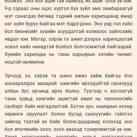
болжээ. Энэ бол ашигтай наймаа, их ашиг олох үе юм.
9-р сараас оны эцэс хүртэл бүх зүйл эмх замбараагүй
мэт санагдах бөгөөд тэдний ажлын харилцаанд ямар
нэг зүйл буруу байгаа мэт бодогдоно. Энэ үед гол зүйл
бол бизнесийг хувийн асуудалтай холихоос зайлсхийх
явдал юм. Матар, хэрэв та ажил дээрээ харилцаатай
эсвэл найз нөхөдтэй болбол болгоомжтой байгаарай.
Хувийн харилцаа нь таны карьерын хэтийн төлөвт
ноцтой нөлөөлнө.
Эрчүүд ээ, хэрэв та шинэ ажил хайж байгаа бол
анхааралдаа аваарай: хамгийн ирээдүйтэй саналууд
албан бус орчинд ирэх болно. Түүгээр ч зогсохгүй
таны хувьд хамгийн ашигтай ажил нь технологийн
салбарт байх магадлалтай. Бүтэн зун, намарын эхэнд
хөрөнгө оруулалт болон бусад санхүүгийн гүйлгээ
хийхэд таатай үе байх болно-дашрамд хэлэхэд энэ
бол ипотекийн зээл, зээл авахад тохиромжтой үе юм.
Ажил мэргэжлийн өсөлтийн хувьд зургаадугаар