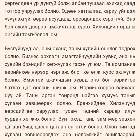
сөргөлдөөн үр дүнгүй болж, албан тушаал ахихад саад
тотгор учруулах болно. Өдөөн хатгалгад хариу үйлдэл
үзүүлэхгүй, өөрөө асуудалд орооцолдох хэрэггүй. Энэ
бол ажил дээрээ амжилтанд хүрэх Хилэнцийн ордны
энгийн томъёолол юм.
Бүсгүйчүүд ээ, оны эхэнд таны хувийн онцлог тодрох
болно. Бизнес эрхлэгч эмэгтэйчүүдийн хувьд энэ нь
хувийн брэндийг хөгжүүлэх гэсэн үг юм. Та компаниа
өөрийнхөө нэрээр нэрлэж, блог хөтөлж, курс эхлүүлж
болно. Эмэгтэй ажилчдын хувьд энэ бол өөрийгөө
батлах цаг болсны шинж юм. Өөрийнхөөрөө байхаас
бүү ай. Таны эргэн тойронд байгаа хүмүүс таныг
хүлээн зөвшөөрөх болно. Ерөнхийдөө Хилэнцүүд
өөрсдийгөө харуулах тусам тэдний карьер илүү
хурдан хөгжих болно. Зун гэхэд таны зам мөр зөвхөн
цагаан биш, цасан цагаан өнгөтэй болно. Олон нийтэд
хүлээн зөвшөөрөгдөх энэ боломжийг ашиглаарай.