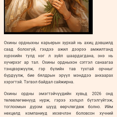
Охины ордныхны карьерын зурхай нь ахиц дэвшилд
саад болохгүй, гэхдээ ажил дээрээ амжилтанд
хүрэхийн тулд нэг л зүйл шаардагдана, энэ нь
хүчирхэг ар тал. Охины ордныхон сэтгэл санаагаа
тэнцвэржүүлж, гэр бүлийн тав тухтай орчныг
бүрдүүлж, бие бялдрын эрүүл мэнддээ анхаарах
хэрэгтэй. Тэгвэл байдал сайжирна.
Охины ордны эмэгтэйчүүдийн хувьд 2026 онд
төлөвлөгөөнүүд нурж, гэрээ хэлцэл бүтэлгүйтэж,
тоглоомын дүрэм шууд өөрчлөгдөж болно. Ийм
нөхцөлд компаниуд ихэвчлэн боловсон хүчний