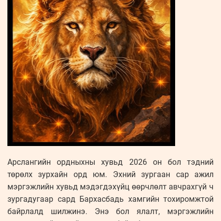
Арслангийн ордныхны хувьд 2026 он бол тэдний
төрөлх зурхайн орд юм. Эхний зургаан сар ажил
мэргэжлийн хувьд мэдэгдэхүйц өөрчлөлт авчрахгүй ч
зургадугаар сард Бархасбадь хамгийн тохиромжтой
байрлалд шилжинэ. Энэ бол ялалт, мэргэжлийн