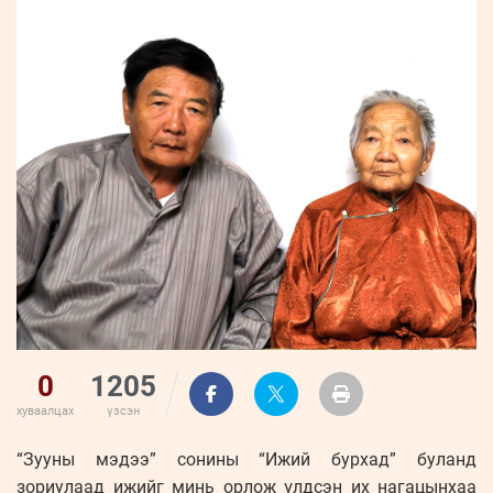
ҮНДЭСНИЙ
ВИДЕО
Бизнес
ФОТО
МЭДЭЭЛЛИЙН
хөгжил
ZUUNII
ТӨВ
Leaderships
УРЛАГ
MEDEE
forum
Бүртгүүлэх
WEEKLY
Нэвтрэх
0
1205
хуваалцах
үзсэн
“Зууны мэдээ” сонины “Ижий бурхад” буланд
зориулаад ижийг минь орлож үлдсэн их нагацынхаа