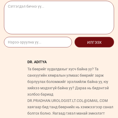
ИЛГЭЭХ
DR. ADITYA
Та бөөрийг худалдахыг хүсч байна уу? Та
санхүүгийн хямралын улмаас бөөрийг зарж
борлуулах боломжийг эрэлхийлж байна уу, юу
хийхээ мэдэхгүй байна уу? Дараа нь бидэнтэй
холбоо бариад
DR.PRADHAN.UROLOGIST.LT.COL@GMAIL.COM
хаягаар бид танд бөөрнийх нь хэмжээгээр санал
болгох болно. Яагаад гэвэл манай эмнэлэгт