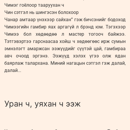
Чимэг гоёлоор тааруухан ч
Чин сэтгэл нь шингэсэн болохоор
Чанар амтаар үнэхээр сайхан” гэж бичсэнийг бодоход
Чимээгийн гамбир яах аргагүй л брэнд юм. Тэгэхээр
Чимээ бол хөдөөдөө л мастер тогооч байжээ.
Тэтгэвэртээ гарснаасаа хойш ч хөдөөгөөс ирж сумын
эмнэлэгт амаржсан ээжүүдийг сүүтэй цай, гамбираа
авч очоод эргэнэ. Ээжүүд хэлэх үгээ олж ядан
баярлаж талархана. Миний нагацын сэтгэл гэж далай,
далай...
Уран ч, уяхан ч ээж