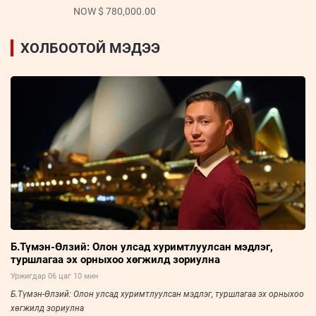
NOW $ 780,000.00
ХОЛБООТОЙ МЭДЭЭ
Б.Түмэн-Өлзий: Олон улсад хуримтлуулсан мэдлэг,
туршлагаа эх орныхоо хөгжилд зориулна
Уржигдар 06 цаг 10 мин
Б.Түмэн-Өлзий: Олон улсад хуримтлуулсан мэдлэг, туршлагаа эх орныхоо
хөгжилд зориулна