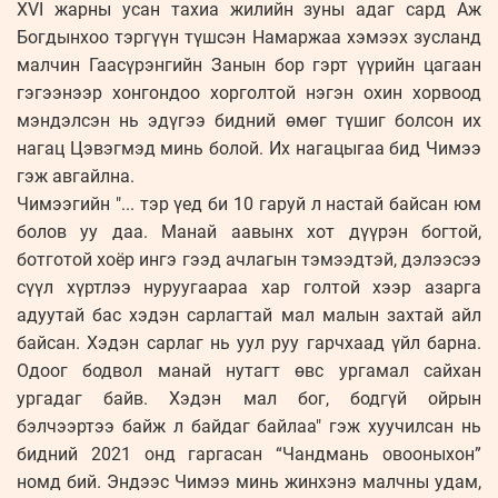
XVI жарны усан тахиа жилийн зуны адаг сард Аж
Богдынхоо тэргүүн түшсэн Намаржаа хэмээх зусланд
малчин Гаасүрэнгийн Занын бор гэрт үүрийн цагаан
гэгээнээр хонгондоо хорголтой нэгэн охин хорвоод
мэндэлсэн нь эдүгээ бидний өмөг түшиг болсон их
нагац Цэвэгмэд минь болой. Их нагацыгаа бид Чимээ
гэж авгайлна.
Чимээгийн "... тэр үед би 10 гаруй л настай байсан юм
болов уу даа. Манай аавынх хот дүүрэн богтой,
ботготой хоёр ингэ гээд ачлагын тэмээдтэй, дэлээсээ
сүүл хүртлээ нуруугаараа хар голтой хээр азарга
адуутай бас хэдэн сарлагтай мал малын захтай айл
байсан. Хэдэн сарлаг нь уул руу гарчхаад үйл барна.
Одоог бодвол манай нутагт өвс ургамал сайхан
ургадаг байв. Хэдэн мал бог, бодгүй ойрын
бэлчээртээ байж л байдаг байлаа" гэж хуучилсан нь
бидний 2021 онд гаргасан “Чандмань овооныхон”
номд бий. Эндээс Чимээ минь жинхэнэ малчны удам,