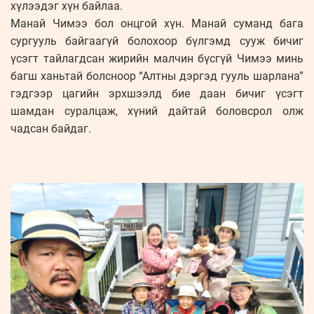
хүлээдэг хүн байлаа.
Манай Чимээ бол онцгой хүн. Манай суманд бага
сургууль байгаагүй болохоор бүлгэмд сууж бичиг
үсэгт тайлагдсан жирийн малчин бүсгүй Чимээ минь
багш ханьтай болсноор “Алтны дэргэд гууль шарлана”
гэдгээр цагийн эрхшээлд бие даан бичиг үсэгт
шамдан суралцаж, хүний дайтай боловсрол олж
чадсан байдаг.