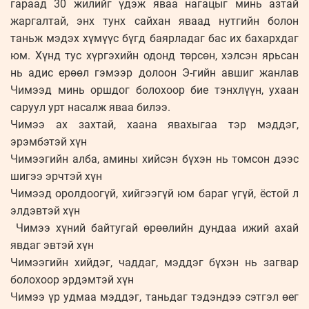
гараад 30 жилийг үдэж яваа нагацыг минь азтай
жаргалтай, энх тунх сайхан яваад нутгийн болон
таньж мэдэх хүмүүс бүгд баярладаг бас их бахархдаг
юм. Хүнд тус хүргэхийн одонд төрсөн, хэлсэн ярьсан
нь адис ерөөл гэмээр долоон Э-гийн авшиг жанлав
Чимээд минь оршдог болохоор бие тэнхлүүн, ухаан
саруул урт насалж яваа билээ.
Чимээ ах захтай, хаана явахыгаа тэр мэддэг,
эрэмбэтэй хүн
Чимээгийн алба, амины хийсэн бүхэн нь томсон дээс
шигээ эрчтэй хүн
Чимээд оролдоогүй, хийгээгүй юм бараг үгүй, ёстой л
элдэвтэй хүн
Чимээ хүний байтугай өрөөлийн дундаа ижий ахай
явдаг эвтэй хүн
Чимээгийн хийдэг, чаддаг, мэддэг бүхэн нь загвар
болохоор эрдэмтэй хүн
Чимээ үр удмаа мэддэг, таньдаг тэдэндээ сэтгэл өег