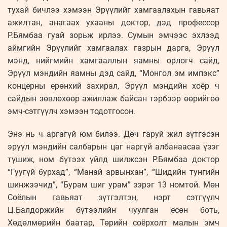
тухай бичлээ хэмээн Эрүүлийг хамгаалахын гавьяат
ажилтан, анагаах ухааны доктор, дэд профессор
Р.Бямбаа гуай зорьж ирлээ. Сумын эмчээс эхлээд
аймгийн Эрүүлийг хамгаалах газрын дарга, Эрүүл
мэнд, нийгмийн хамгааллын яамны орлогч сайд,
Эрүүл мэндийн яамны дэд сайд, “Монгол эм импэкс”
концерны ерөнхий захирал, Эрүүл мэндийн хоёр ч
сайдын зөвлөхөөр ажиллаж байсан тэрбээр өөрийгөө
эмч-сэтгүүлч хэмээн тодотгосон.
Энэ нь ч аргагүй юм билээ. Дөч гаруй жил зүтгэсэн
эрүүл мэндийн салбарын цаг наргүй албанаасаа үзэг
түшиж, ном бүтээх үйлд шилжсэн Р.Бямбаа доктор
“Гуугүй бурхад”, “Манай арвынхан”, “Шидийн тунгийн
шинжээчид”, “Бурам шиг урам” зэрэг 13 номтой. Мөн
Соёлын гавьяат зүтгэлтэн, нэрт сэтгүүлч
Ц.Балдоржийн бүтээлийн чуулган есөн боть,
Хөдөлмөрийн баатар, Төрийн соёрхолт малын эмч