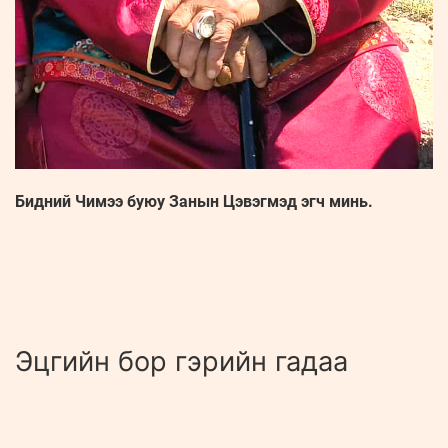
Бидний Чимээ буюу Занын Цэвэгмэд эгч минь.
Эцгийн бор гэрийн гадаа