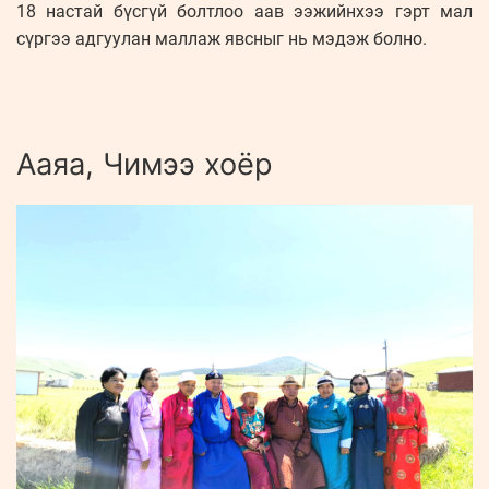
18 настай бүсгүй болтлоо аав ээжийнхээ гэрт мал
сүргээ адгуулан маллаж явсныг нь мэдэж болно.
Ааяа, Чимээ хоёр