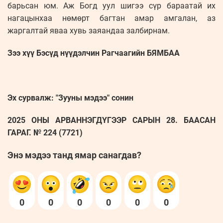
барьсан юм. Аж Богд уул шигээ сүр бараатай их
нагацынхаа нөмөрт багтан амар амгалан, аз
жаргалтай яваа хувь заяандаа залбирнам.
Зээ хүү Бэсүд нүүдэлчин Рагчаагийн БЯМБАА
Эх сурвалж: "Зууны мэдээ" сонин
2025 ОНЫ АРВАННЭГДҮГЭЭР САРЫН 28. БААСАН
ГАРАГ. № 224 (7721)
Энэ мэдээ танд ямар санагдав?
0
0
0
0
0
0