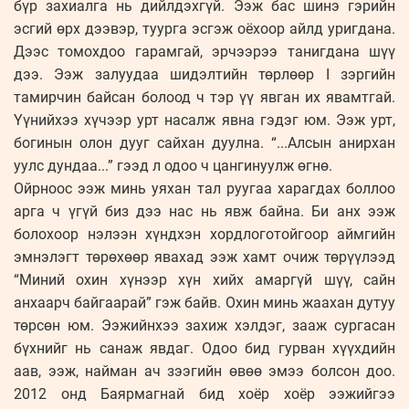
бүр захиалга нь дийлдэхгүй. Ээж бас шинэ гэрийн
эсгий өрх дээвэр, туурга эсгэж оёхоор айлд уригдана.
Дээс томохдоо гарамгай, эрчээрээ танигдана шүү
дээ. Ээж залуудаа шидэлтийн төрлөөр I зэргийн
тамирчин байсан болоод ч тэр үү явган их явамтгай.
Үүнийхээ хүчээр урт насалж явна гэдэг юм. Ээж урт,
богинын олон дууг сайхан дуулна. “...Алсын анирхан
уулс дундаа...” гээд л одоо ч цангинуулж өгнө.
Ойрноос ээж минь уяхан тал руугаа харагдах боллоо
арга ч үгүй биз дээ нас нь явж байна. Би анх ээж
болохоор нэлээн хүндхэн хордлоготойгоор аймгийн
эмнэлэгт төрөхөөр явахад ээж хамт очиж төрүүлээд
“Миний охин хүнээр хүн хийх амаргүй шүү, сайн
анхаарч байгаарай” гэж байв. Охин минь жаахан дутуу
төрсөн юм. Ээжийнхээ захиж хэлдэг, зааж сургасан
бүхнийг нь санаж явдаг. Одоо бид гурван хүүхдийн
аав, ээж, найман ач зээгийн өвөө эмээ болсон доо.
2012 онд Баярмагнай бид хоёр хоёр ээжийгээ