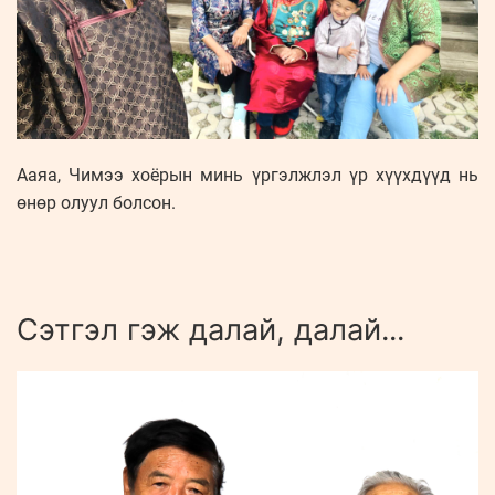
Ааяа, Чимээ хоёрын минь үргэлжлэл үр хүүхдүүд нь
өнөр олуул болсон.
Сэтгэл гэж далай, далай...