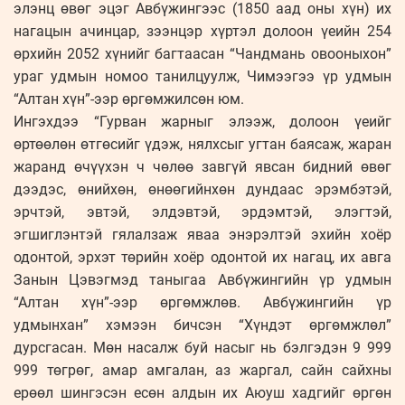
элэнц өвөг эцэг Авбүжингээс (1850 аад оны хүн) их
нагацын ачинцар, зээнцэр хүртэл долоон үеийн 254
өрхийн 2052 хүнийг багтаасан “Чандмань овооныхон”
ураг удмын номоо танилцуулж, Чимээгээ үр удмын
“Алтан хүн”-ээр өргөмжилсөн юм.
Ингэхдээ “Гурван жарныг элээж, долоон үеийг
өртөөлөн өтгөсийг үдэж, нялхсыг угтан баясаж, жаран
жаранд өчүүхэн ч чөлөө завгүй явсан бидний өвөг
дээдэс, өнийхөн, өнөөгийнхөн дундаас эрэмбэтэй,
эрчтэй, эвтэй, элдэвтэй, эрдэмтэй, элэгтэй,
эгшиглэнтэй гялалзаж яваа энэрэлтэй эхийн хоёр
одонтой, эрхэт төрийн хоёр одонтой их нагац, их авга
Занын Цэвэгмэд таныгаа Авбүжингийн үр удмын
“Алтан хүн”-ээр өргөмжлөв. Авбүжингийн үр
удмынхан” хэмээн бичсэн “Хүндэт өргөмжлөл”
дурсгасан. Мөн насалж буй насыг нь бэлгэдэн 9 999
999 төгрөг, амар амгалан, аз жаргал, сайн сайхны
ерөөл шингэсэн есөн алдын их Аюуш хадгийг өргөн