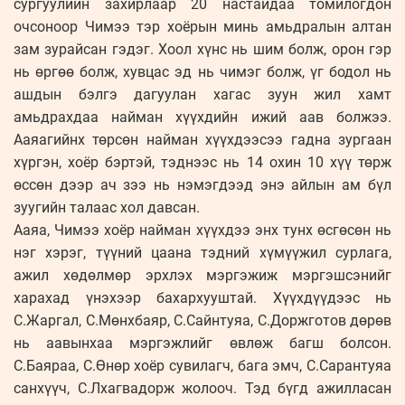
сургуулийн захирлаар 20 настайдаа томилогдон
очсоноор Чимээ тэр хоёрын минь амьдралын алтан
зам зурайсан гэдэг. Хоол хүнс нь шим болж, орон гэр
нь өргөө болж, хувцас эд нь чимэг болж, үг бодол нь
ашдын бэлгэ дагуулан хагас зуун жил хамт
амьдрахдаа найман хүүхдийн ижий аав болжээ.
Ааяагийнх төрсөн найман хүүхдээсээ гадна зургаан
хүргэн, хоёр бэртэй, тэднээс нь 14 охин 10 хүү төрж
өссөн дээр ач зээ нь нэмэгдээд энэ айлын ам бүл
зуугийн талаас хол давсан.
Ааяа, Чимээ хоёр найман хүүхдээ энх тунх өсгөсөн нь
нэг хэрэг, түүний цаана тэдний хүмүүжил сурлага,
ажил хөдөлмөр эрхлэх мэргэжиж мэргэшсэнийг
харахад үнэхээр бахархууштай. Хүүхдүүдээс нь
С.Жаргал, С.Мөнхбаяр, С.Сайнтуяа, С.Доржготов дөрөв
нь аавынхаа мэргэжлийг өвлөж багш болсон.
С.Баяраа, С.Өнөр хоёр сувилагч, бага эмч, С.Сарантуяа
санхүүч, С.Лхагвадорж жолооч. Тэд бүгд ажилласан