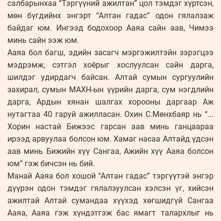
салбарынхаа “Тэргүүний ажилтан” цол тэмдэг хүртсэн,
мөн бүгдийнх энгэрт “Алтан гадас” одон гялалзаж
байдаг юм. Ингээд бодохоор Ааяа сайн аав, Чимээ
минь сайн ээж юм.
Ааяа бол багш, эдийн засагч мэргэжилтэйн зэрэгцээ
мэдрэмж, сэтгэл хоёрыг хослуулсан сайн дарга,
шилдэг удирдагч байсан. Алтай сумын сургуулийн
захирал, сумын МАХН-ын үүрийн дарга, сум нэгдлийн
дарга, Ардын хянан шалгах хорооны даргаар Аж
нутагтаа 40 гаруй ажилласан. Охин С.Мөнхбаяр нь “...
Хорин настай Бижээс гарсан аав минь ганцаараа
ирээд арвуулаа болсон юм. Хамаг насаа Алтайд үдсэн
аав минь Бижийн хүү Сангаа, Ажийн хүү Ааяа болсон
юм” гэж бичсэн нь бий.
Манай Ааяа бол хошой “Алтан гадас” тэргүүтэй энгэр
дүүрэн одон тэмдэг гялалзуулсан хэлсэн үг, хийсэн
ажилтай Алтай сумандаа хүүхэд хөгшидгүй Сангаа
Ааяа, Ааяа гэж хүндэтгэж бас ямагт талархлыг нь