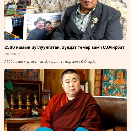
2500 номын цуглуулгатай, хүндэт төмөр замч С.Очирбат
2026-08-03
2500 номын цуглуулгатай, хүндэт төмөр замч С.Очирбат