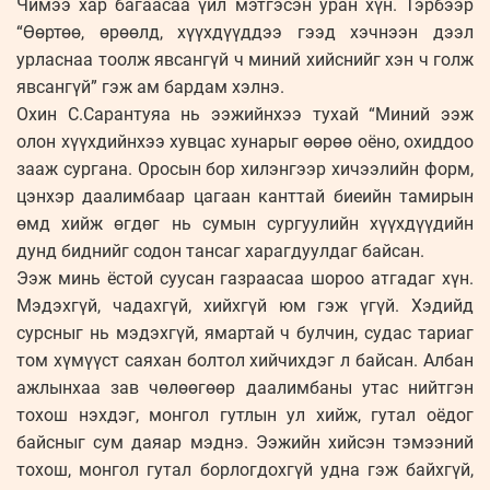
Чимээ хар багаасаа үйл мэтгэсэн уран хүн. Тэрбээр
“Өөртөө, өрөөлд, хүүхдүүддээ гээд хэчнээн дээл
урласнаа тоолж явсангүй ч миний хийснийг хэн ч голж
явсангүй” гэж ам бардам хэлнэ.
Охин С.Сарантуяа нь ээжийнхээ тухай “Миний ээж
олон хүүхдийнхээ хувцас хунарыг өөрөө оёно, охиддоо
зааж сургана. Оросын бор хилэнгээр хичээлийн форм,
цэнхэр даалимбаар цагаан канттай биеийн тамирын
өмд хийж өгдөг нь сумын сургуулийн хүүхдүүдийн
дунд биднийг содон тансаг харагдуулдаг байсан.
Ээж минь ёстой суусан газраасаа шороо атгадаг хүн.
Мэдэхгүй, чадахгүй, хийхгүй юм гэж үгүй. Хэдийд
сурсныг нь мэдэхгүй, ямартай ч булчин, судас тариаг
том хүмүүст саяхан болтол хийчихдэг л байсан. Албан
ажлынхаа зав чөлөөгөөр даалимбаны утас нийтгэн
тохош нэхдэг, монгол гутлын ул хийж, гутал оёдог
байсныг сум даяар мэднэ. Ээжийн хийсэн тэмээний
тохош, монгол гутал борлогдохгүй удна гэж байхгүй,