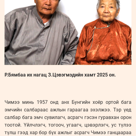
Р.Бямбаа их нагац З.Цэвэгмэдийн хамт 2025 он.
Чимээ минь 1957 онд анх Бунгийн хоёр ортой бага
эмчийн салбараас ажлын гараагаа эхэлжээ. Тэр үед
салбар бага эмч сувилагч, асрагч гэсэн гуравхан орон
тоотой. Үйлчлэгч, тогооч, угаагч, цэвэрлэгч, ус түлээ
түлш гээд хар бор бүх ажлыг асрагч Чимээ ганцаараа