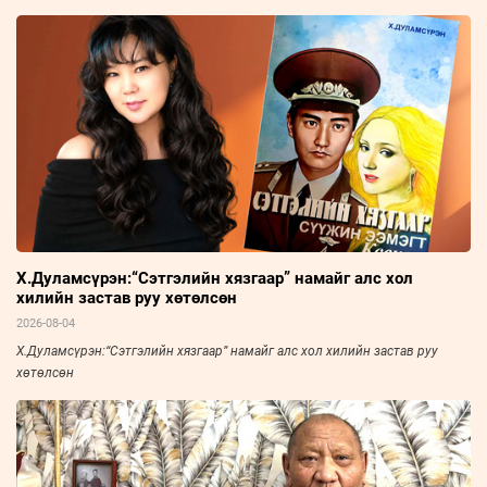
Х.Дуламсүрэн:“Сэтгэлийн хязгаар” намайг алс хол
хилийн застав руу хөтөлсөн
2026-08-04
Х.Дуламсүрэн:“Сэтгэлийн хязгаар” намайг алс хол хилийн застав руу
хөтөлсөн