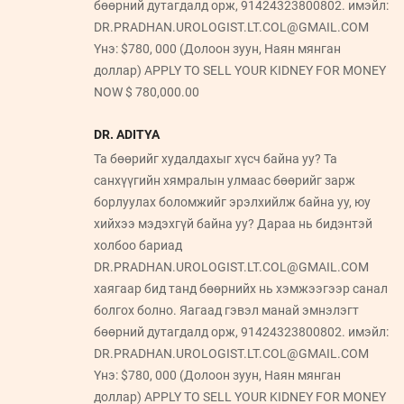
бөөрний дутагдалд орж, 91424323800802. имэйл:
DR.PRADHAN.UROLOGIST.LT.COL@GMAIL.COM
Yнэ: $780, 000 (Долоон зуун, Наян мянган
доллар) APPLY TO SELL YOUR KIDNEY FOR MONEY
NOW $ 780,000.00
DR. ADITYA
Та бөөрийг худалдахыг хүсч байна уу? Та
санхүүгийн хямралын улмаас бөөрийг зарж
борлуулах боломжийг эрэлхийлж байна уу, юу
хийхээ мэдэхгүй байна уу? Дараа нь бидэнтэй
холбоо бариад
DR.PRADHAN.UROLOGIST.LT.COL@GMAIL.COM
хаягаар бид танд бөөрнийх нь хэмжээгээр санал
болгох болно. Яагаад гэвэл манай эмнэлэгт
бөөрний дутагдалд орж, 91424323800802. имэйл:
DR.PRADHAN.UROLOGIST.LT.COL@GMAIL.COM
Yнэ: $780, 000 (Долоон зуун, Наян мянган
доллар) APPLY TO SELL YOUR KIDNEY FOR MONEY