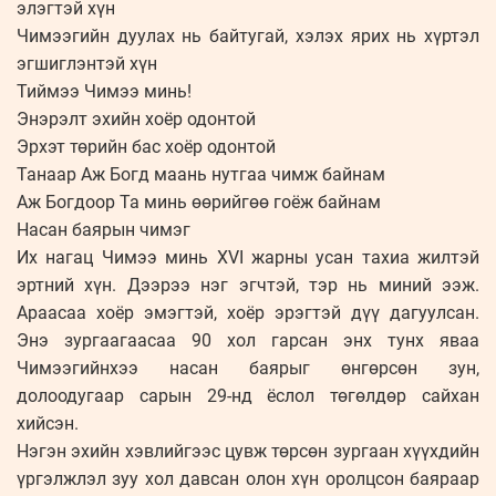
элэгтэй хүн
Чимээгийн дуулах нь байтугай, хэлэх ярих нь хүртэл
эгшиглэнтэй хүн
Тиймээ Чимээ минь!
Энэрэлт эхийн хоёр одонтой
Эрхэт төрийн бас хоёр одонтой
Танаар Аж Богд маань нутгаа чимж байнам
Аж Богдоор Та минь өөрийгөө гоёж байнам
Насан баярын чимэг
Их нагац Чимээ минь XVI жарны усан тахиа жилтэй
эртний хүн. Дээрээ нэг эгчтэй, тэр нь миний ээж.
Араасаа хоёр эмэгтэй, хоёр эрэгтэй дүү дагуулсан.
Энэ зургаагаасаа 90 хол гарсан энх тунх яваа
Чимээгийнхээ насан баярыг өнгөрсөн зун,
долоодугаар сарын 29-нд ёслол төгөлдөр сайхан
хийсэн.
Нэгэн эхийн хэвлийгээс цувж төрсөн зургаан хүүхдийн
үргэлжлэл зуу хол давсан олон хүн оролцсон баяраар