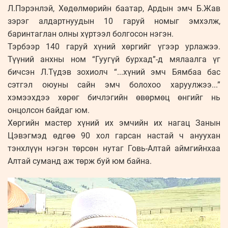
Л.Пэрэнлэй, Хөдөлмөрийн баатар, Ардын эмч Б.Жав
зэрэг алдартнуудын 10 гаруй номыг эмхэлж,
баринтаглан олны хүртээл болгосон нэгэн.
Тэрбээр 140 гаруй хүний хөргийг үгээр урлажээ.
Түүний анхны ном “Гуугүй бурхад”-д мялаалга үг
бичсэн Л.Түдэв зохиолч “...хүний эмч Бямбаа бас
сэтгэл оюуны сайн эмч болохоо харуулжээ...”
хэмээхдээ хөрөг бичлэгийн өвөрмөц өнгийг нь
онцолсон байдаг юм.
Хөргийн мастер хүний их эмчийн их нагац Занын
Цэвэгмэд өдгөө 90 хол гарсан настай ч ануухан
тэнхлүүн нэгэн төрсөн нутаг Говь-Алтай аймгийнхаа
Алтай суманд аж төрж буй юм байна.