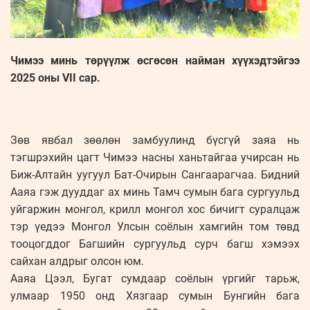
Чимээ минь төрүүлж өсгөсөн найман хүүхэдтэйгээ
2025 оны VII сар.
Зөв явбал зөөлөн замбуулинд бүсгүй заяа нь
тэгшрэхийн цагт Чимээ насны ханьтайгаа учирсан нь
Биж-Алтайн уугуул Бат-Очирын Сангаарагчаа. Бидний
Ааяа гэж дууддаг ах минь Тамч сумын бага сургуульд
уйгаржин монгол, крилл монгол хос бичигт суралцаж
тэр үедээ Монгол Улсын соёлын хамгийн том төвд
тооцогддог Багшийн сургуульд сурч багш хэмээх
сайхан алдрыг олсон юм.
Ааяа Цээл, Бугат сумдаар соёлын үргийг тарьж,
улмаар 1950 онд Хязгаар сумын Бунгийн бага