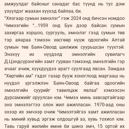
амжуулдаг байсныг санадаг бас түүнд нь тус дэм
үзүүлдэг жаахан хүүхэд байлаа, би.
“Хязгаар сумын эмнэлэг” гэж 2024 онд бичсэн номдоо
Чимээгийн “...1959 онд Бун дээр байсан сумын
захиргаа хоршоо, сургууль, эмнэлэг гээд сумын төв
тэр аяараа тэмээн хөсгөөр нүүж одоогийн Алтай
сумын төв Баян-Овоод шилжиж суурьшсан түүхтэй.
Энэхүү их нүүдэлд эмнэлгийн сувилагч
Д.Цэндсүрэнгийн хамт гурван тэмээнд эмнэлгийн гэр
ачааг ачиж, хүүхдүүдээ арагт суулгаад явсан. Замдаа
“Хөртийн ам” гэдэг газар бууж хоноглоод маргааш нь
нүүдэл үргэлжлэн Баян-Овоод байгаа одоогийн
эмнэлгийн суурийг тавилцаж явлаа” хэмээсэн
дурсамжийг оруулсан юм. Чимээ минь завсартайгаар
энэ эмнэлэгтээ олон жил ажилласан. 1970-аад оны
эхээр их эмчээр очиж Чимээтэйгээ хамт ажилласан
нь миний хувьд эргэж олдошгүй аз, хувь тохиол юм.
Тавь гаруй жилийн өмнө би шинэ эмч, 15 ортой их