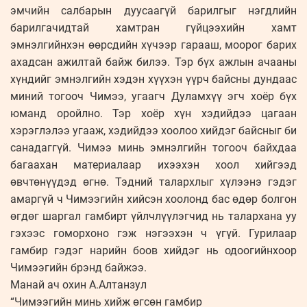
эмчийн салбарын дуусаагүй барилгыг нэгдлийн
барилгачидтай хамтран гүйцээхийн хамт
эмнэлгийнхэн өөрсдийн хүчээр гарааш, моорог барих
ахадсан ажилтай байж билээ. Тэр бүх ажлын ачааны
хүндийг эмнэлгийн хэдэн хүүхэн үүрч байсны дундаас
миний тогооч Чимээ, угаагч Дуламхүү эгч хоёр бүх
юманд оройлно. Тэр хоёр хүн хэдийдээ цагаан
хэрэглэлээ угааж, хэдийдээ хоолоо хийдэг байсныг би
санадаггүй. Чимээ минь эмнэлгийн тогооч байхдаа
багаахан материалаар ихээхэн хоол хийгээд
өвчтөнүүдэд өгнө. Тэдний талархлыг хүлээнэ гэдэг
амаргүй ч Чимээгийн хийсэн хоолонд бас өдөр болгон
өгдөг шаргал гамбирт үйлчлүүлэгчид нь талархана уу
гэхээс гоморхоно гэж нэгээхэн ч үгүй. Гурилаар
гамбир гэдэг нарийн боов хийдэг нь одоогийнхоор
Чимээгийн брэнд байжээ.
Манай ач охин А.Алтанзул
“Чимээгийн минь хийж өгсөн гамбир