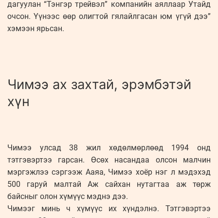
дагуулан “Тэнгэр трейвэл” компанийн аяллаар Утайд
очсон. Үүнээс өөр олигтой гялайлгасан юм үгүй дээ”
хэмээн ярьсан.
Чимээ ах захтай, эрэмбэтэй
хүн
Чимээ улсад 38 жил хөдөлмөрлөөд 1994 онд
тэтгэвэртээ гарсан. Өсөх насандаа олсон малчин
мэргэжлээ сэргээж Ааяа, Чимээ хоёр нэг л мэдэхэд
500 гаруй малтай Аж сайхан нутагтаа аж төрж
байсныг олон хүмүүс мэднэ дээ.
Чимээг минь ч хүмүүс их хүндэлнэ. Тэтгэвэртээ