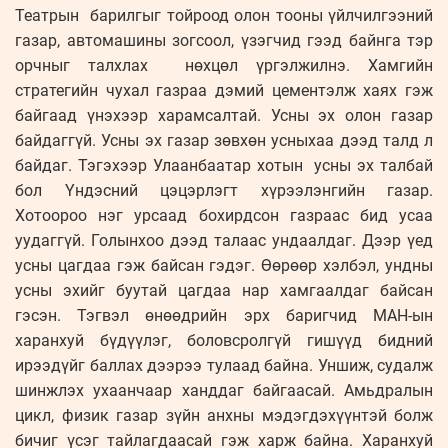
Театрын барилгыг тойроод олон тооны үйлчилгээний
газар, автомашины зогсоол, үзэгчид гээд байнга тэр
орчныг талхлах нөхцөл үргэлжилнэ. Хамгийн
стратегийн чухал газраа дэмий цементэлж хаях гэж
байгаад үнэхээр харамсалтай. Усны эх олон газар
байдаггүй. Усны эх газар зөвхөн усныхаа дээд талд л
байдаг. Тэгэхээр Улаанбаатар хотын усны эх талбай
бол Үндэсний цэцэрлэгт хүрээлэнгийн газар.
Хотоороо нэг урсаад бохирдсон газраас бид усаа
уудаггүй. Голынхоо дээд талаас ундаалдаг. Дээр үед
усны цагдаа гэж байсан гэдэг. Өөрөөр хэлбэл, ундны
усны эхийг буутай цагдаа нар хамгаалдаг байсан
гэсэн. Тэгвэл өнөөдрийн эрх баригчид МАН-ын
харанхуй бүдүүлэг, боловсролгүй гишүүд бидний
ирээдүйг баллах дээрээ тулаад байна. Уншиж, судалж
шинжлэх ухаанчаар ханддаг байгаасай. Амьдралын
цикл, физик газар зүйн анхны мэдэгдэхүүнтэй болж
бичиг үсэг тайлагдаасай гэж харж байна. Харанхуй