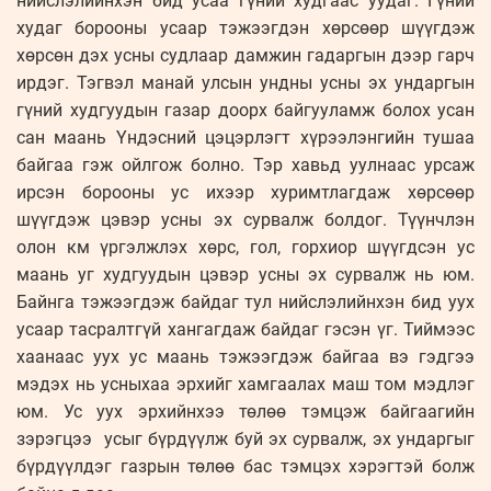
нийслэлийнхэн бид усаа гүний худгаас уудаг. Гүний
худаг борооны усаар тэжээгдэн хөрсөөр шүүгдэж
хөрсөн дэх усны судлаар дамжин гадаргын дээр гарч
ирдэг. Тэгвэл манай улсын ундны усны эх ундаргын
гүний худгуудын газар доорх байгууламж болох усан
сан маань Үндэсний цэцэрлэгт хүрээлэнгийн тушаа
байгаа гэж ойлгож болно. Тэр хавьд уулнаас урсаж
ирсэн борооны ус ихээр хуримтлагдаж хөрсөөр
шүүгдэж цэвэр усны эх сурвалж болдог. Түүнчлэн
олон км үргэлжлэх хөрс, гол, горхиор шүүгдсэн ус
маань уг худгуудын цэвэр усны эх сурвалж нь юм.
Байнга тэжээгдэж байдаг тул нийслэлийнхэн бид уух
усаар тасралтгүй хангагдаж байдаг гэсэн үг. Тиймээс
хаанаас уух ус маань тэжээгдэж байгаа вэ гэдгээ
мэдэх нь усныхаа эрхийг хамгаалах маш том мэдлэг
юм. Ус уух эрхийнхээ төлөө тэмцэж байгаагийн
зэрэгцээ усыг бүрдүүлж буй эх сурвалж, эх ундаргыг
бүрдүүлдэг газрын төлөө бас тэмцэх хэрэгтэй болж