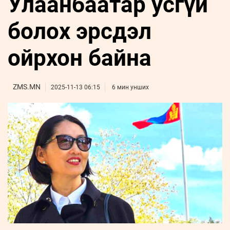
Улаанбаатар усгүй
ҮНДЭСНИЙ
ВИДЕО
Бизнес
ФОТО
МЭДЭЭЛЛИЙН
хөгжил
болох эрсдэл
ZUUNII
ТӨВ
Leaderships
УРЛАГ
MEDEE
forum
Бүртгүүлэх
WEEKLY
Нэвтрэх
ойрхон байна
ZMS.MN
2025-11-13 06:15
6 мин унших