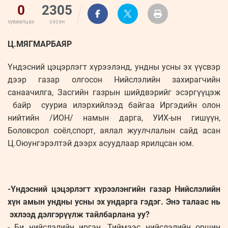
0
2305
хуваалцах
үзсэн
Ц.МЯГМАРБАЯР
Үндэсний цэцэрлэгт хүрээлэнд, ундны усны эх үүсвэр
дээр газар олгосон Нийслэлийн захирагчийн
санаачилга, Засгийн газрын шийдвэрийг эсэргүүцэж
байр сууриа илэрхийлээд байгаа Иргэдийн олон
нийтийн /ИОН/ намын дарга, УИХ-ын гишүүн,
Боловсрол соёл,спорт, аялал жуулчлалын сайд асан
Ц.Оюунгэрэлтэй дээрх асуудлаар ярилцсан юм.
-Үндэсний цэцэрлэгт хүрээлэнгийн газар Нийслэлийн
хүн амын ундны усны эх ундарга гэдэг. Энэ талаас нь
эхлээд дэлгэрүүлж тайлбарлана уу?
- Би нийслэлийн иргэн. Тиймээс нийслэлийн оршин