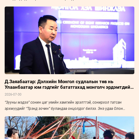
Д.Заяабаатар: Дэлхийн Монгол судлалын төв нь
Улаанбаатар юм гэдгийг бататгахад монголч эрдэмтдийн
хурал чухал нөлөөтэй
2026-07-30
“Зууны мэдээ” сонин цаг үеийн хамгийн эрэлттэй, сонирхол татсан
эрхмүүдийг “Трэнд зочин” буландаа онцолдог билээ. Энэ удаа Олон
Улсын Монгол Судлалын Холбооны Ерөнхий нарийн бичгийн дарга,
доктор, профессор Д.Заяабаатарыг урьж, ярилцлаа.