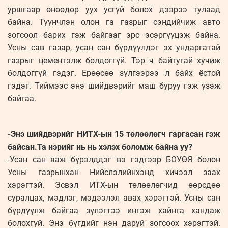
уршгаар өнөөдөр уух усгүй болох дээрээ тулаад
байна. Түүнчлэн олон га газрыг сэндийчиж авто
зогсоол барих гэж байгааг эрс эсэргүүцэж байна.
Усны сав газар, усан сан бүрдүүлдэг эх ундаргатай
газрыг цементэлж болдоггүй. Тэр ч байтугай хучиж
болдоггүй гэдэг. Ерөөсөө зүлгээрээ л байх ёстой
гэдэг. Тиймээс энэ шийдвэрийг маш буруу гэж үзэж
байгаа.
-Энэ шийдвэрийг НИТХ-ын 15 тө­лөө­лөгч гаргасан гэж
байсан.Та нэ­рийг нь нь хэлэх боломж байна уу?
-Усан сан яаж бүрэлддэг вэ гэдгээр БОУӨЯ болон
Усны газрынхан Нийслэлийнхэнд хичээл заах
хэрэгтэй. Эсвэл ИТХ-ын төлөөлөгчид өөрсдөө
суралцах, мэдлэг, мэдээлэл авах хэрэгтэй. Усны сан
бүрдүүлж байгаа зүлэгтээ ингэж хайнга хандаж
болохгүй. Энэ бүгдийг нэн даруй зогсоох хэрэгтэй.