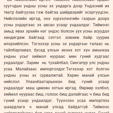
суугчдын ундны усны эх ундарга дээр Үндэсний их
театр байгуулах гэж байгаа шийдвэрийг эсэргүүцсэн.
Нийслэлийн иргэд, энэ хүрээлэнгийн газрын доорх
усны ундаргаас эх авсан усаар ундаалдаг. Тиймээс
амьд явах эрхийн нэг үндэс болсон уух усны асуудал
хөндөгдөж байгаад сэтгэл зовниж байр сууриа
илэрхийлсэн. Тэгэхээр усны эх ундаргын талаас нь
тайлбарлавал, бусад улсын ихэнх хот хүн амынхаа
ундны усыг хиймэл нуураас мөн гүний худгаас
ундаалдаг. Зарим нь тухайлбал, Сингапур улс ундны
усаа Малайзаас импортолдог.Тэгэхээр хот болгон
ундны усны эх сурвалжтай. Харин манай улсын
нийслэл Улаанбаатарынхан бид гүний усаар
ундаалдаг маш цөөхөн хотын иргэд. Өөрөөр хэлбэл,
хиймэл нуураас биш, голоос биш далайгаас ч биш бид
гүний усаар ундаалдаг. Түүнчлэн усаа импортлох
шаардлага ч манай улсад байдаггүй. Тиймээс