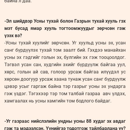
байна л даа.
-Эл шийдвэр Усны тухай болон Газрын тухай хууль гэх
мэт бусад ямар хууль тогтоомжуудыг зөрчсөн гэж
үзэх вэ?
-Усны тухай хуулийг зөрчсөн. Уг хуульд усны эх, усан
санг бүрдүүлэх тухай том заалт бий. Гэхдээ манайхан
усны эх гэдгийг голын эх, булгийн эх гэж тооцоолдог.
Тэгвэл усан сан, худгийн эхийг бүрдүүлж байгаа уул,
хөрс, голын ай сав, голоор урсаж байгаа илүүдэл ус
хөрсөн доогуур урсаж хаана тунаж усан санг бүрдүүлж
цэвэр усыг гаргаж байна тэр газрыг усны эх ундарга
гэж үздэг. Тэгэхээр тэр том талбай газраа авч үлдэх,
хамгаалах нь усны хамгийн том бодлого байдаг.
-Уг газраас нийслэлийн ундны усны 88 худаг эх авдаг
гэж та мэдээлсэн. Үүнийгээ тодотгож тайлбарлана уу?