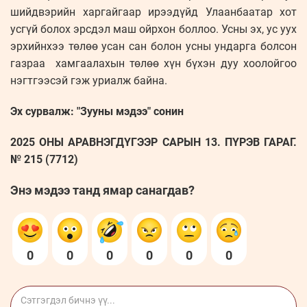
шийдвэрийн харгайгаар ирээдүйд Улаанбаатар хот
усгүй болох эрсдэл маш ойрхон боллоо. Усны эх, ус уух
эрхийнхээ төлөө усан сан болон усны ундарга болсон
газраа хамгаалахын төлөө хүн бүхэн дуу хоолойгоо
нэгтгээсэй гэж уриалж байна.
Эх сурвалж: "Зууны мэдээ" сонин
2025 ОНЫ АРАВНЭГДҮГЭЭР САРЫН 13. ПҮРЭВ ГАРАГ.
№ 215 (7712)
Энэ мэдээ танд ямар санагдав?
0
0
0
0
0
0