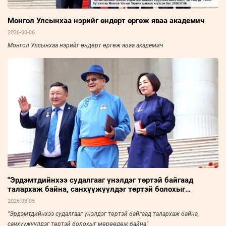
Монгол Улсынхаа нэрийг өндөрт өргөж яваа академич
2026-08-06
Монгол Улсынхаа нэрийг өндөрт өргөж яваа академич
"Эрдэмтдийнхээ судалгааг үнэлдэг төртэй байгаад
талархаж байна, санхүүжүүлдэг төртэй болохыг
мөрөөдөж байна"
2026-08-05
"Эрдэмтдийнхээ судалгааг үнэлдэг төртэй байгаад талархаж байна,
санхүүжүүлдэг төртэй болохыг мөрөөдөж байна"