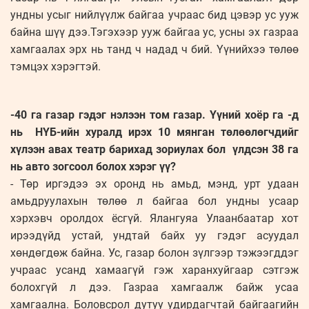
ундны усыг нийлүүлж байгаа учраас бид цэвэр ус ууж
байна шүү дээ.Тэгэхээр ууж байгаа ус, усны эх газраа
хамгаалах эрх нь танд ч надад ч бий. Үүнийхээ төлөө
тэмцэх хэрэгтэй.
-40 га газар гэдэг нэлээн том газар. Үүний хоёр га -д
нь НҮБ-ийн хуралд ирэх 10 мянган төлөөлөгчдийг
хүлээн авах театр барихад зориулах бол үлдсэн 38 га
нь авто зогсоол болох хэрэг үү?
- Төр иргэдээ эх оронд нь амьд, мэнд, урт удаан
амьдруулахын төлөө л байгаа бол ундны усаар
хэрхэвч оролдох ёсгүй. Ялангуяа Улаанбаатар хот
ирээдүйд устай, ундтай байх уу гэдэг асуудал
хөндөгдөж байна. Ус, газар болон зүлгээр тэжээгддэг
учраас усанд хамаагүй гэж харанхуйгаар сэтгэж
болохгүй л дээ. Газраа хамгаалж байж усаа
хамгаална. Боловсрол дутуу удирдагчтай байгаагийн