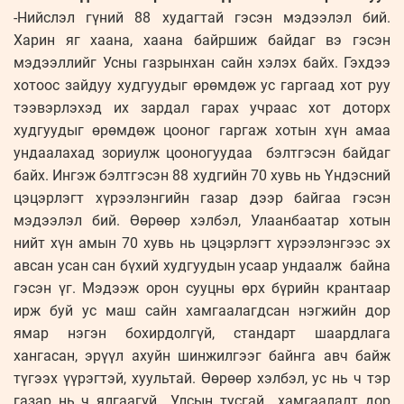
-Нийслэл гүний 88 худагтай гэсэн мэдээлэл бий.
Харин яг хаана, хаана байршиж байдаг вэ гэсэн
мэдээллийг Усны газрынхан сайн хэлэх байх. Гэхдээ
хотоос зайдуу худгуудыг өрөмдөж ус гаргаад хот руу
тээвэрлэхэд их зардал гарах учраас хот доторх
худгуудыг өрөмдөж цооног гаргаж хотын хүн амаа
ундаалахад зориулж цооногуудаа бэлтгэсэн байдаг
байх. Ингэж бэлтгэсэн 88 худгийн 70 хувь нь Үндэсний
цэцэрлэгт хүрээлэнгийн газар дээр байгаа гэсэн
мэдээлэл бий. Өөрөөр хэлбэл, Улаанбаатар хотын
нийт хүн амын 70 хувь нь цэцэрлэгт хүрээлэнгээс эх
авсан усан сан бүхий худгуудын усаар ундаалж байна
гэсэн үг. Мэдээж орон сууцны өрх бүрийн крантаар
ирж буй ус маш сайн хамгаалагдсан нэгжийн дор
ямар нэгэн бохирдолгүй, стандарт шаардлага
хангасан, эрүүл ахуйн шинжилгээг байнга авч байж
түгээх үүрэгтэй, хуультай. Өөрөөр хэлбэл, ус нь ч тэр
газар нь ч ялгаагүй Улсын тусгай хамгаалалт дор